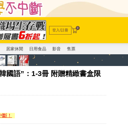
0
登入/註冊
電
居家休閒
日用食品
影音
售票
國語”：1-3冊 附贈精緻書盒限
中斷！