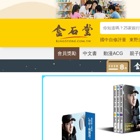
國中自修評量
東野
唯紅花綻放
奧德賽
會員獎勵
中文書
動漫ACG
親子