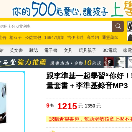
圭吾
楊双子
公益書包
16647續集
吉伊卡哇
高希均
通靈藥師
路邊攤新作
馬斯克
玩具總動員5
超慢跑
館
英文書
雜誌
電子書
文具
玩具親子
3C電玩
家
跟李準基一起學習“你好！韓
量套書＋李準基錄音MP3
1215
9
折
元
1350
元
認購希望書包，幫助弱勢孩童上學不