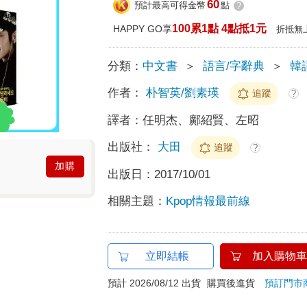
60
預計最高可得金幣
點
?
100累1點 4點抵1元
HAPPY GO享
折抵無
分類：
中文書
＞
語言/字辭典
＞
韓
作者：
朴智英/劉素瑛
追蹤
?
譯者：
任明杰、鄺紹賢、左昭
出版社：
大田
追蹤
?
加購
出版日：
2017/10/01
相關主題：
Kpop情報最前線
立即結帳
加入購物車
預計 2026/08/12 出貨
購買後進貨
預訂門市