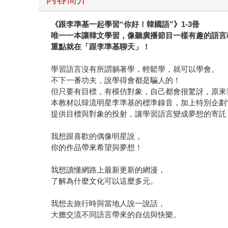
《跟李準基一起學習
“
你好！韓國語
”
》
1-3
冊
唯一一本讓韓文學習，像聽廣播節目一樣有趣的語言
重點就在「跟李準基聊天」！
學習語言沒有所謂躺著學，輕鬆學，就可以學會。
不下一番功夫，說學得會都是騙人的！
但只要有目標，有模仿對象，自己都會很驚訝，原來
本教材以韓流明星李準基的標準錄音，加上特別企劃“
提供目標與對象的投射，讓學習語言變成夢想的寄託
我想跟喜歡的偶像明星說，
你的作品帶來希望與夢想！
我想讀懂網路上最新更新的網漫，
了解為什麼文化可以這麼多元。
我想去旅行時與當地人說一說話，
大膽交流不同語言帶來的自信與快樂。