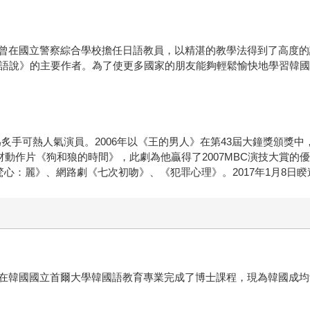
曾在國立警察綜合學校擔任日語教員，以精湛的教學法得到了高度的
國語說》的主要作者。為了使更多國家的朋友能夠輕鬆愉快地學習韓國
》成為炙手可熱人氣演員。2006年以《王的男人》在第43屆大鐘獎頒
題材動作片《狗和狼的時間》，此劇為他贏得了2007MBC演技大賞
驚心：麗》、網路劇《七次初吻》、《犯罪心理》。2017年1月8日
在韓國國立首爾大學韓國語教育專業完成了博士課程，現為韓國成均