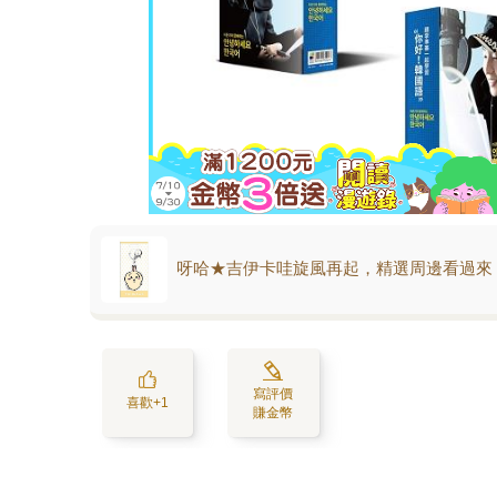
呀哈★吉伊卡哇旋風再起，精選周邊看過來
寫評價
喜歡+1
賺金幣