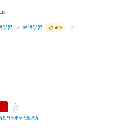
上限
語學習
＞
韓語學習
追蹤
?
商品
門市庫存
大量採購