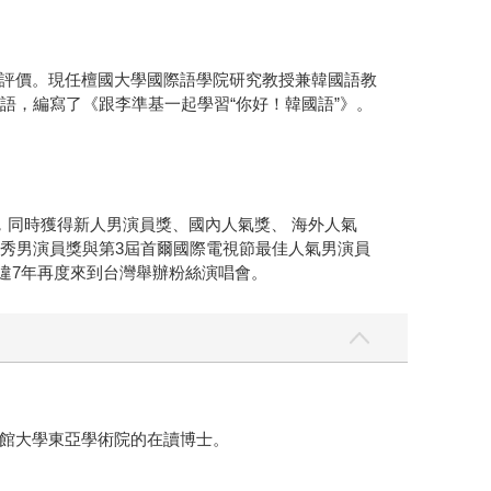
評價。現任檀國大學國際語學院研究教授兼韓國語教
語，編寫了《跟李準基一起學習“你好！韓國語”》。
獎中，同時獲得新人男演員獎、國內人氣獎、 海外人氣
的優秀男演員獎與第3屆首爾國際電視節最佳人氣男演員
睽違7年再度來到台灣舉辦粉絲演唱會。
館大學東亞學術院的在讀博士。