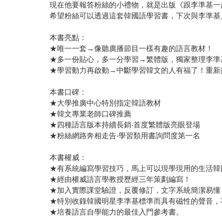
現在他要報答粉絲的小禮物，就是出版《跟李準基一起
希望粉絲可以透過這套韓國語學習書，下次與李準基
本書亮點：
★唯一一套→像聽廣播節目一樣有趣的語言教材！
★多一份貼心，多一分學習→繁體版，獨家整理李準
★學習動力再啟動→中斷學習韓文的人有福了！重新
本書口碑：
★大學推廣中心特別指定韓語教材
★韓文專業老師口碑推薦
★四種語言版本持續長銷‧首度繁體版亮眼登場
★粉絲網路奔相走告‧學習類用書詢問度第一名
本書權威：
★有系統編寫學習技巧，馬上可以現學現用的生活韓
★經由權威語言學教授歷經三年策劃編寫！
★加入實際課堂驗證，反覆修訂，文字系統簡潔易懂
★特別收錄韓國明星李準基標準而具有磁性的聲音，
★培養語言自學能力的最佳入門參考書。