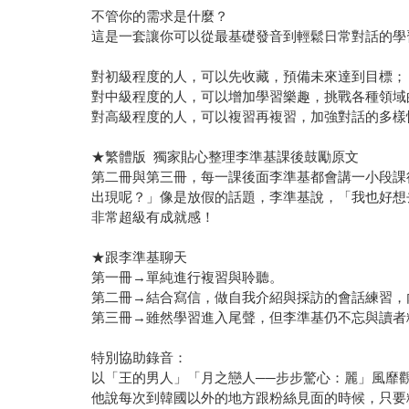
不管你的需求是什麼？
這是一套讓你可以從最基礎發音到輕鬆日常對話的學
對初級程度的人，可以先收藏，預備未來達到目標；
對中級程度的人，可以增加學習樂趣，挑戰各種領域
對高級程度的人，可以複習再複習，加強對話的多樣
★繁體版 獨家貼心整理李準基課後鼓勵原文
第二冊與第三冊，每一課後面李準基都會講一小段課後
出現呢？」像是放假的話題，李準基說，「我也好想
非常超級有成就感！
★跟李準基聊天
第一冊→單純進行複習與聆聽。
第二冊→結合寫信，做自我介紹與採訪的會話練習，
第三冊→雖然學習進入尾聲，但李準基仍不忘與讀者
特別協助錄音：
以「王的男人」「月之戀人──步步驚心：麗」風靡
他說每次到韓國以外的地方跟粉絲見面的時候，只要