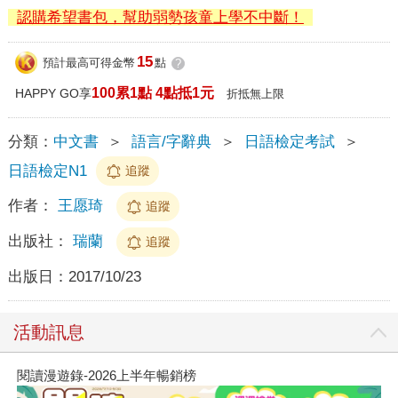
認購希望書包，幫助弱勢孩童上學不中斷！
15
預計最高可得金幣
點
?
100累1點 4點抵1元
HAPPY GO享
折抵無上限
分類：
中文書
＞
語言/字辭典
＞
日語檢定考試
＞
日語檢定N1
追蹤
作者：
王愿琦
追蹤
出版社：
瑞蘭
追蹤
出版日：
2017/10/23
活動訊息
閱讀漫遊錄-2026上半年暢銷榜