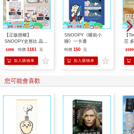
【正版授權】
SNOOPY《睡前小
【Ti
SNOOPY史努比 晶磁
聊》一卡通
芯 
系列 磁吸無線充支架
行動電
1161
150
特價
元
特價
元
1290
2190
行動電源 10000mAh
加入購物車
加入購物車
您可能會喜歡