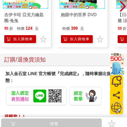
吉伊卡哇 亞克力鑰匙
她眼中的世界 DVD
【日本
圈-兔兔
騰 
涼感
124
399
95
折
特價
元
特價
元
59
折
巾 
毛巾
加入購物車
加入購物車
訂購/退換貨須知
加入金石堂 LINE 官方帳號『完成綁定』，隨時掌握出貨動
態：
提醒您！！
金石堂及銀行均不會請您操作ATM! 如接獲電話要求您前往
停售