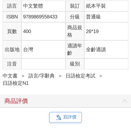
語言
中文繁體
裝訂
紙本平裝
ISBN
9789869558433
分級
普通級
商品規
頁數
400
26*19
格
適讀年
出版地
台灣
全齡適讀
齡
注音
級別
中文書
＞
語言/字辭典
＞
日語檢定考試
＞
日語檢定N1
商品評價
寫評價