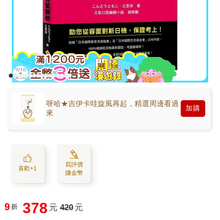
呀哈★吉伊卡哇旋風再起，精選周邊看過
加購
來
寫評價
喜歡+1
賺金幣
378
9
折
元
420
元