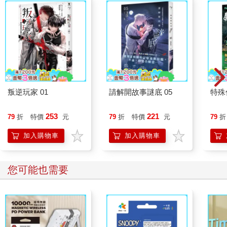
叛逆玩家 01
請解開故事謎底 05
特殊傳
253
221
79
折
特價
元
79
折
特價
元
79
折
加入購物車
加入購物車
您可能也需要