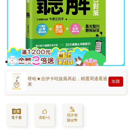
呀哈★吉伊卡哇旋風再起，精選周邊看過
加購
來
寫評價
電子書
喜歡+1
賺金幣