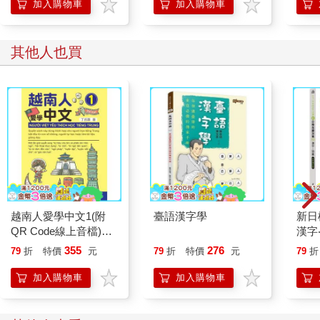
加入購物車
加入購物車
其他人也買
越南人愛學中文1(附
臺語漢字學
新日
QR Code線上音檔)
漢字
Ng??i Vi?t yeu thich h?
版]
355
276
79
折
特價
元
79
折
特價
元
79
折
c ti?ng Trung 1
加入購物車
加入購物車