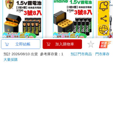
【8馬赫】3號/AA 恆壓
【ineno】3號/AA 恆壓
SEE
立即結帳
加入購物車
可充式1.5V鋰電池全新
可充式1.5V鋰電池全新
供應
預計 2026/08/10 出貨
參考庫存量：1
預訂門市商品
門市庫存
特大能量3700mWh8入
特大能量3700mWh8入
150
1897
2018
特價
元
特價
元
2297
2418
1690
+(3號4槽)AI隨身收納
+(3號8槽)AI隨身收納
(CU-
大量採購
盒充電器
盒充電器
加入購物車
加入購物車
您可能會喜歡