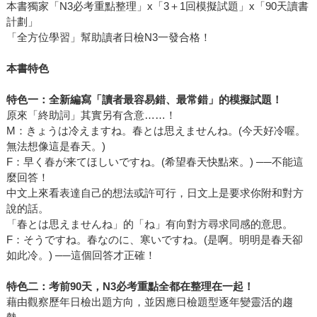
本書獨家「N3必考重點整理」x「3＋1回模擬試題」x「90天讀書
計劃」
「全方位學習」幫助讀者日檢N3一發合格！
本書特色
特色一：全新編寫「讀者最容易錯、最常錯」的模擬試題！
原來「終助詞」其實另有含意……！
M：きょうは冷えますね。春とは思えませんね。(今天好冷喔。
無法想像這是春天。)
F：早く春が来てほしいですね。(希望春天快點來。) ──不能這
麼回答！
中文上來看表達自己的想法或許可行，日文上是要求你附和對方
說的話。
「春とは思えませんね」的「ね」有向對方尋求同感的意思。
F：そうですね。春なのに、寒いですね。(是啊。明明是春天卻
如此冷。) ──這個回答才正確！
特色二：考前
90
天，
N3
必考重點全都在整理在一起！
藉由觀察歷年日檢出題方向，並因應日檢題型逐年變靈活的趨