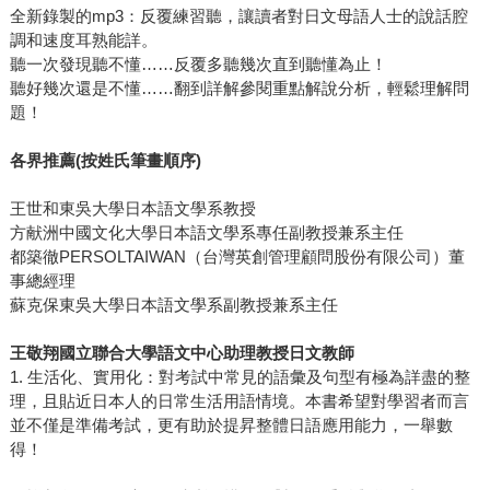
全新錄製的mp3：反覆練習聽，讓讀者對日文母語人士的說話腔
調和速度耳熟能詳。
聽一次發現聽不懂……反覆多聽幾次直到聽懂為止！
聽好幾次還是不懂……翻到詳解參閱重點解說分析，輕鬆理解問
題！
各界推薦
(
按姓氏筆畫順序
)
王世和東吳大學日本語文學系教授
方献洲中國文化大學日本語文學系專任副教授兼系主任
都築徹PERSOLTAIWAN（台灣英創管理顧問股份有限公司）董
事總經理
蘇克保東吳大學日本語文學系副教授兼系主任
王敬翔國立聯合大學語文中心助理教授日文教師
1. 生活化、實用化：對考試中常見的語彙及句型有極為詳盡的整
理，且貼近日本人的日常生活用語情境。本書希望對學習者而言
並不僅是準備考試，更有助於提昇整體日語應用能力，一舉數
得！