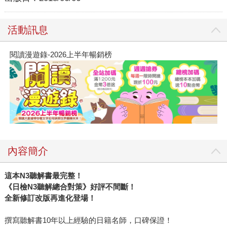
活動訊息
閱讀漫遊錄-2026上半年暢銷榜
內容簡介
這本
N3
聽解書最完整！
《日檢
N3
聽解總合對策》好評不間斷！
全新修訂改版再進化登場！
撰寫聽解書10年以上經驗的日籍名師，口碑保證！