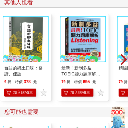
其他人也看
台語的鄉土口味：俗
最新！新制多益
精編
諺、俚語
TOEIC聽力題庫解
析：最新收錄精準 10
378
695
9
折
特價
元
79
折
特價
元
79
折
回模擬試題！完整反映
命題趨勢、大幅提升應
加入購物車
加入購物車
考能力，黃金證書手到
擒來！（雙書裝＋
2MP3＋音檔下載QR
您可能也需要
碼）