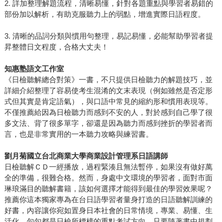
2. 詳加整理解題流程，清晰易懂，針對各題重點與學習者易錯的
部份加以解析，有助克服聽力上的弱點，增進實際日語程度。
3. 清晰的品詞分類與慣用句整理，易記易懂，必能幫助學習者提
昇整體日文程度，合格大丈夫！
知惠塾語文工作室
《日檢聽解總合對策》一書，不只提供日檢聽力的解題技巧，並
詳細介紹整理了容易使考生混淆的文末表現（例如雖然是否定形
式但其實是肯定語氣），與口語中常見的縮約形和慣用表現等。
不僅推薦給因為日檢聽力而感到不安的人，對於感到自己學了很
多文法、背了很多單字，卻還是因為聽力而感到挫折的學習者而
言，也是非常實用的一本聽力攻略與練習書。
劉月菊國立台北商業大學商業設計管理系日語講師
日檢聽解ＣＤ一經播放，過程緊湊且無法暫停，如果沒有做好萬
全的準備，很難合格。然而，身處中文環境的學習者，面對市面
琳琅滿目的聽解書籍，該如何選擇才能得到最佳的學習效果呢？
推薦你這本獨家專為在台日語學習者量身打造的日語聽解訓練的
好書，內容讓你宛如置身日本社會的日常情境，專業、易懂、生
活化，句句都是日檢所標榜的重點考試方向。只要隨著書中規劃