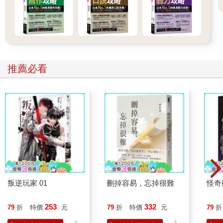
推薦必看
叛逆玩家 01
刪掉容易，忘掉很難
怪奇
253
332
79
折
特價
元
79
折
特價
元
79
折