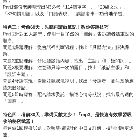
勢，
Part1部份老師整理出N3必考「114個單字」、「29組文法」、
「33句慣用語」以及「口語表現」，讓讀者事半功倍地學習。
特色三：考前
60
天，先聽再讀做筆記！教你答題技巧
Part 2針對五大題型，使用一目了然的「圖解」告訴讀者聽重點的
順序。
問題1課題理解：從會話裡判斷過程，找出「具體方法」解決課
題。
問題2重點理解：仔細聽談話內容，找出「主語」和「疑問詞」。
問題3概要理解：注意聽只唸一次的題目，找出「談話主張」和
「談話主題」。
問題4發話表現：看圖並聽狀況說明，找出「發話者」並注意他應
該怎麼發話。
問題5即時應答：配合請求委託、描述心情等狀況，找出最合適的
「回應」。
特色四：考前
30
天，準備天數太少！「
mp3
」是快速有效學習吸
收的秘密武器！
每週做1回模擬試題，對照雙欄設計的中日文詳解，檢討問題更迅
速。