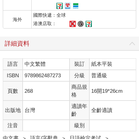
國際快遞：全球
海外
港澳店取：
詳細資料
語言
中文繁體
裝訂
紙本平裝
ISBN
9789862487273
分級
普通級
商品規
頁數
268
16開19*26cm
格
適讀年
出版地
台灣
全齡適讀
齡
注音
級別
中文書
＞
語言/字辭典
＞
日語檢定考試
＞