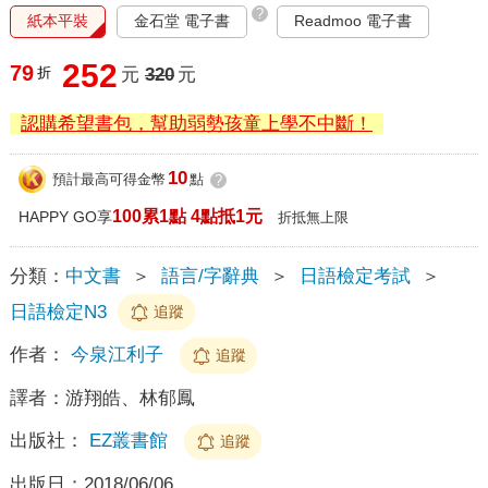
?
紙本平裝
金石堂 電子書
Readmoo 電子書
252
79
折
元
320
元
認購希望書包，幫助弱勢孩童上學不中斷！
10
預計最高可得金幣
點
?
100累1點 4點抵1元
HAPPY GO享
折抵無上限
分類：
中文書
＞
語言/字辭典
＞
日語檢定考試
＞
日語檢定N3
追蹤
作者：
今泉江利子
追蹤
譯者：
游翔皓、林郁鳳
出版社：
EZ叢書館
追蹤
出版日：
2018/06/06