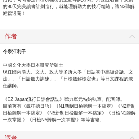
的90天完美讀書計劃進行，就能理解聽力的技巧精隨，讓N3聽解
輕鬆過關！
作者
今泉江利子
中國文化大學日本研究所碩士
現任國內淡大、文大、政大等多所大學「日語初中高級會話、文
法」、「日語聽力訓練」、「日檢聽解檢定班」等日文課程的兼
任講師。
《EZ Japan流行日語會話誌》聽力單元特約執筆、配音師。
目前著有《瘋狂聽日語》《N1新制日檢聽解一本搞定》《N2新制
日檢聽解一本搞定》《N5新制日檢聽解一本搞定》《日檢N1聽解
一次掌握!》《日檢N5聽解一次掌握!》等等書籍。
譯者