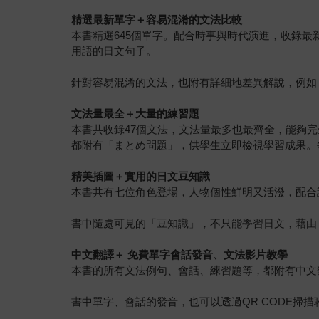
精選最新單字＋容易混淆的文法比較
本書精選645個單字。配合時事與時代演進，收錄
用語的日文句子。
針對容易混淆的文法，也附有詳細地差異解說，例如
文法量最全＋大量的練習題
本書共收錄47個文法，文法量最多也最齊全，能夠
都附有「まとめ問題」，供學生立即檢視學習成果。
精美插圖＋實用的日文豆知識
本書共有七位角色登場，人物個性鮮明又活潑，配合
書中隨處可見的「豆知識」，不只能學習日文，藉由
中文翻譯＋ 免費單字會話發音、文法影片教學
本書的所有文法例句、會話、練習題等，都附有中文
書中單字、會話的發音，也可以透過QR CODE掃描