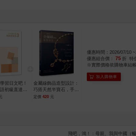
優惠時間：2026/07/10 ~2
優惠組合價：
75
折
特
※實際價格依購物車結
加入購物車
起學習日文吧！
金屬線飾品造型設計：
日語初級直達車
巧搭天然半寶石，手作
打好基礎就靠
妳的質感輕時尚(暢銷
元
定價
420
元
詳盡文法、大量
新版)
、豐富附
飛吧，鴻！：母親、我與中國（暢