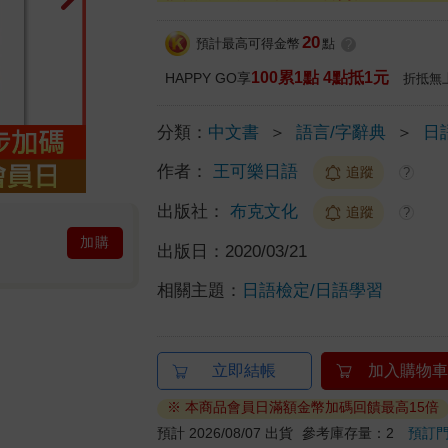
20
預計最高可得金幣
點
?
100累1點 4點抵1元
HAPPY GO享
折抵無
分類：
中文書
＞
語言/字辭典
＞
日
作者：
王可樂日語
追蹤
?
出版社：
布克文化
追蹤
?
加購
出版日：
2020/03/21
相關主題：
日語檢定/日語學習
立即結帳
加入購物車
※ 本商品會員日滿額金幣加碼回饋最高15倍
預計 2026/08/07 出貨
參考庫存量：2
預訂