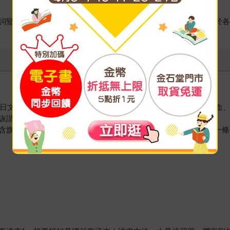
詞變化的練習（初級2）」、「他／自動詞彙整（初級3）」等，於
奴對日文的熱情，如今已發展為知名線上日語學習社群。本持一針見血
詼諧的解說，單字文法通通ok。
含旗下台日師資群、課程企劃團隊、以及線上共學社群，打造出一條