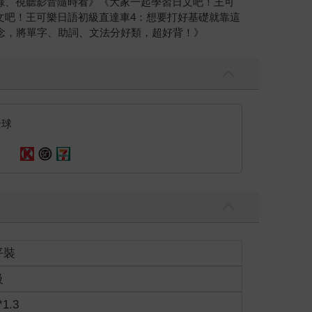
錄、視聽影音隨時看》《大家一起學習日文吧！王可
文吧！王可樂日語初級直達車4：想要打好基礎就靠這
念，將單字、助詞、文法分好類，超好背！》
全球
平裝
級
*1.3