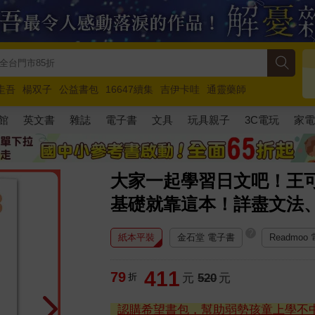
圭吾
楊双子
公益書包
16647續集
吉伊卡哇
通靈藥師
路邊攤新作
馬斯克
玩具總動員5
超慢跑
館
英文書
雜誌
電子書
文具
玩具親子
3C電玩
家
大家一起學習日文吧！王
基礎就靠這本！詳盡文法
?
紙本平裝
金石堂 電子書
Readmoo
411
79
折
元
520
元
認購希望書包，幫助弱勢孩童上學不