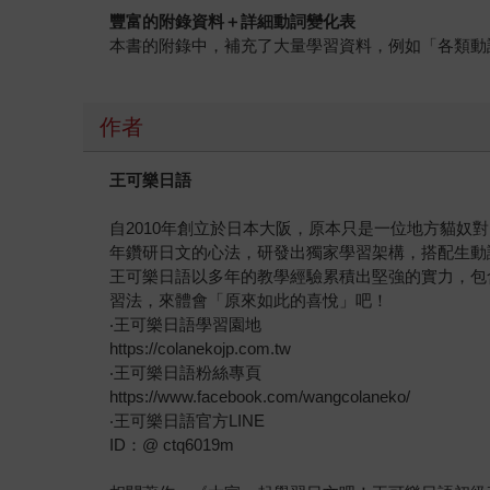
豐富的附錄資料＋詳細動詞變化表
本書的附錄中，補充了大量學習資料，例如「各類動
作者
王可樂日語
自2010年創立於日本大阪，原本只是一位地方貓
年鑽研日文的心法，研發出獨家學習架構，搭配生動
王可樂日語以多年的教學經驗累積出堅強的實力，包
習法，來體會「原來如此的喜悅」吧！
‧王可樂日語學習園地
https://colanekojp.com.tw
‧王可樂日語粉絲專頁
https://www.facebook.com/wangcolaneko/
‧王可樂日語官方LINE
ID：@ ctq6019m