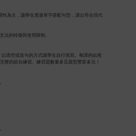
用性為主，讓學生透過單字搭配句型，講出符合現代
文法的特徵與使用限制。
型，以填空或造句的方式讓學生自行填寫。每課的結尾
最完整的綜合練習。練習題數量多且題型豐富多元！
。
片。