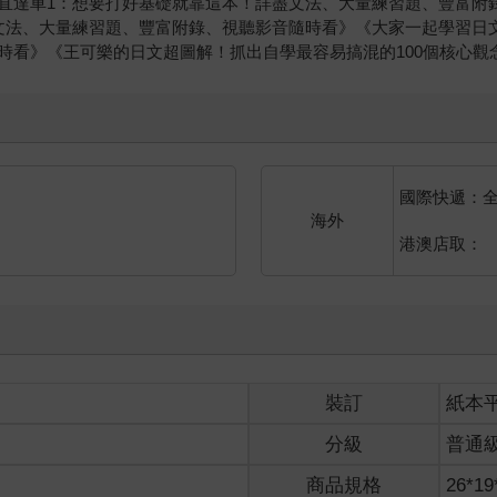
直達車1：想要打好基礎就靠這本！詳盡文法、大量練習題、豐富附
文法、大量練習題、豐富附錄、視聽影音隨時看》《大家一起學習日
時看》《王可樂的日文超圖解！抓出自學最容易搞混的100個核心觀
國際快遞：
海外
港澳店取：
裝訂
紙本
分級
普通
商品規格
26*19