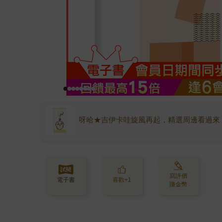
呀哈★吉伊卡哇旋風再起，精選周邊看過來
寫評價
電子書
喜歡+1
賺金幣