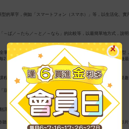
最新型的單字，例如「スマートフォン（スマホ）」等，以生活化、實
「～ば／～たら／～と／～なら」的比較等，以最簡單地方式，說明
完全掌握JLPT的必考內容。每個文法中導入大量練習，依據不同句
每2～3課會再有一個「復習」，特別針對這幾課所收錄的文法，做
課程及不同的會話場景，更有相對應的插圖，能增加日文學習的樂趣
「豆知識」更能親近日本的文化習俗。
翻譯，並提供解答別冊，不需另外購買。
聆聽，對於部分較難理解的文法，更能使用COCOAR 2觀看教學影