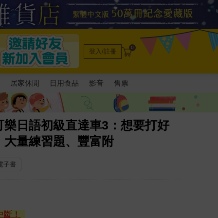
0
登入/註冊
電
居家休閒
日用食品
影音
售票
可樂日語初級直達車3：想要打好
、大量練習題、豐富附
 電子書
中斷！