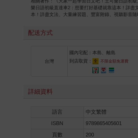
相關著作：《大家一起學習日文吧！王可樂日語初級
樂日語初級直達車2：想要打好基礎就靠這本！詳盡
本！詳盡文法、大量練習題、豐富附錄、視聽影音隨
配送方式
國內宅配：本島、離島
到店取貨：
台灣
不限金額免運費
詳細資料
語言
中文繁體
ISBN
9789865405601
頁數
200