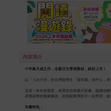
內容簡介
十年集大成之作，全新日文學習教材，終於上市！
以「うめ大学」的台灣留學生「黃玲麗」為中心，串
這是一本內容豐富，有聲音也有圖片影像，能讓你輕鬆
易懂易學的獨家解說。若搭配教學影片一起學習，效
本書特色：