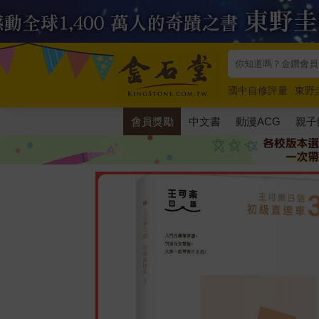
國中自修評量
東野
唯紅花綻放
奧德賽
會員獎勵
中文書
動漫ACG
親子