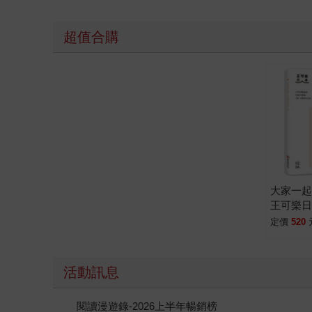
超值合購
大家一
王可樂
3：想要
定價
520
這本！
練習題
活動訊息
閱讀漫遊錄-2026上半年暢銷榜