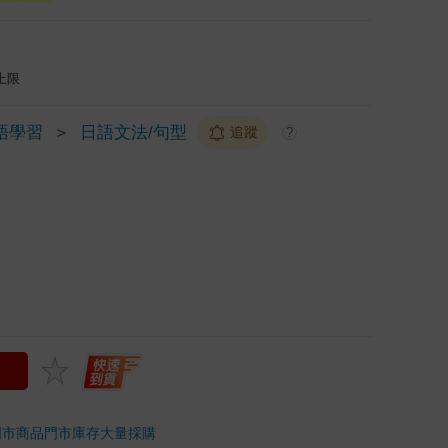
上限
語學習
＞
日語文法/句型
追蹤
?
門市商品
門市庫存
大量採購