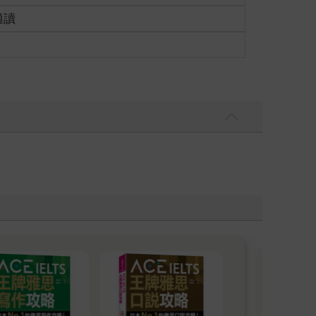
適讀
學
文