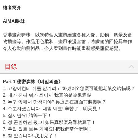
繪者簡介
AIMAI
昧昧
香港畫家昧昧，以獨特個人畫風繪畫各種人像、動物、風景及食
物插畫等。作品用色柔和，畫風浪漫含蓄，將朦朧的回憶昇華作
令人心動的藝術品，令人看到畫作時能重新感受甜蜜感覺。
目錄
Part 1
秘密森林《
비밀의
숲
》
1. 고양이한테 쥐를 맡기려고 하겠어? 怎麼可能把老鼠交給貓呢？
2. 내가 진짜 뭐가 씌어서 我真的是被鬼遮眼
3. 누구 앞에서 딴청이야? 你這是在誰面前裝傻啊？
4. 수고하셨습니다. 내일 봬요! 辛苦了，明天見！
5. 잠시만요! 請等一下！
6. 정 곤란하면 됐고! 如果真那麼為難就算了！
7. 우릴 뭘로 보는 거예요! 把我們當什麼啊！
8. 잘 썼습니다! 我用完了！