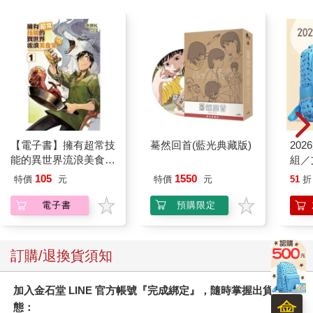
【電子書】擁有超常技
驀然回首(藍光典藏版)
20
能的異世界流浪美食家
組／
(1)
105
1550
特價
元
特價
元
51
折
電子書
預購限定
訂購/退換貨須知
加入金石堂 LINE 官方帳號『完成綁定』，隨時掌握出貨動
會
態：