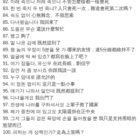
82. 이래 죽으나 저래 죽으나 不管怎麼樣都一樣會死
83. 한 번 죽지 두 번 죽냐? 人只會死一次，難道會死第二次嗎？
84. 속도 없이 心無雜念、不假思索
85. 다녀왔습니다 我回來了
86. 도움은 무슨 還說什麼幫忙
87. 됐고 夠了
88. 말 나온 김에 既然提到了
89. 뭔 놈의 우정이 5분을 못 가 哪來的友情，連5分鐘都維持不了
90. 얼굴에 딱 써 있죠? 都寫在臉上了吧？
91. 여기 잠들다, 유신우 在此長眠，劉信宇
92. 잠깐 저 좀 보시죠 你跟我談一談
93. 누구 맘대로 誰允許的
94. 이 정돈 껌이지 這只是一點小事
95. 얘기가 나와서 말인데 既然都提到了
96. 다녀올게요 我出門了
97. 전생에 나라를 구하셔서요 上輩子救了國家
98. 해가 중천에 떠 있고요 太陽還掛在正中央
99. 그저 그들의 검은 욕망에 손을 들어줬을 뿐 我只是支持黑暗的
慾望而已
100. 피하는 게 상책인가? 走為上策嗎？