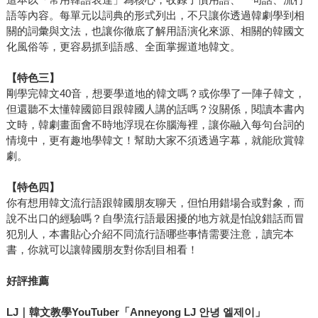
語等內容。每單元以詞典的形式列出，不只讓你透過韓劇學到相
關的詞彙與文法，也讓你徹底了解用語演化來源、相關的韓國文
化風俗等，更容易抓到語感、全面掌握道地韓文。
【特色三】
剛學完韓文40音，想要學道地的韓文嗎？或你學了一陣子韓文，
但還聽不太懂韓國節目跟韓國人講的話嗎？沒關係，閱讀本書內
文時，韓劇畫面會不時地浮現在你腦海裡，讓你融入每句台詞的
情境中，更有趣地學韓文！幫助大家不須透過字幕，就能欣賞韓
劇。
【特色四】
你有想用韓文流行語跟韓國朋友聊天，但怕用錯場合或對象，而
說不出口的經驗嗎？自學流行語最困擾的地方就是怕說錯話而冒
犯別人，本書貼心介紹不同流行語哪些事情需要注意，讀完本
書，你就可以讓韓國朋友對你刮目相看！
好評推薦
LJ
｜韓文教學YouTuber「Anneyong LJ
안녕
엘제이
」