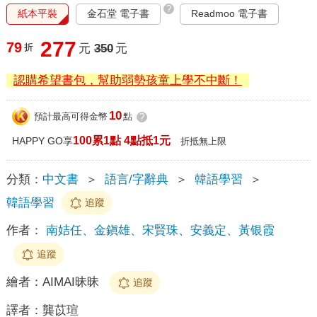
?
紙本平裝
金石堂 電子書
Readmoo 電子書
277
79
折
元
350
元
認購希望書包，幫助弱勢孩童上學不中斷！
10
預計最高可得金幣
點
?
100累1點 4點抵1元
HAPPY GO享
折抵無上限
分類：
中文書
＞
語言/字辭典
＞
韓語學習
＞
韓語學習
追蹤
作者：
南姞任、金鎭雄、宋賢珠、安義定、黃银霞
追蹤
繪者：
AIMAI昧昧
追蹤
譯者：
龔苡瑄