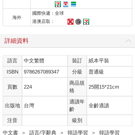
國際快遞：全球
海外
港澳店取：
詳細資料
語言
中文繁體
裝訂
紙本平裝
ISBN
9786267089347
分級
普通級
商品規
頁數
224
25開15*21cm
格
適讀年
出版地
台灣
全齡適讀
齡
注音
級別
中文書
＞
語言/字辭典
＞
韓語學習
＞
韓語學習