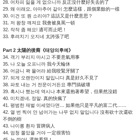
28. 어차피 잃을 게 없으니까 反正沒什麼好失去的了
29. 왜 이래요, 아마추어 같이 怎麼這樣，跟個業餘的一樣
30. 이건 또 뭔 소리야? 這話又是什麼意思？
31. 저 왕창 깨져요 我會被臭罵一頓
32. 작작 좀 해요! 適可而止吧！
33. 후려치기 오지네 太誇張了吧
Part 2
太陽的後裔《
태양의
후예
》
34. 객기 부리지 마시고 不要意氣用事
35. 나 오늘 오프니까 我今天輪休
36. 어금니 꽉 물어라 給我咬緊牙關了
37. 되게 오랜만이지 말입니다 真是好久不見了
38. 파토 내는 거 전문이거든요 專門搞破壞
39. 혹시나 했는데 역시나 本來還抱著希望，但果然沒錯
40. 미치겠네, 정말. 真的快瘋了
41. 평범한 재벌 이세였다면… 如果他只是平凡的富二代……
42. 열 번 찍어 안 넘어가는 나무 없지 말입니다 沒有砍十次還砍
不倒的樹
43. 나이롱 환자 冒牌病人
44. 엄청 쫄았을 거야 一定很害怕
45. 눈 깔아! 還敢看我！