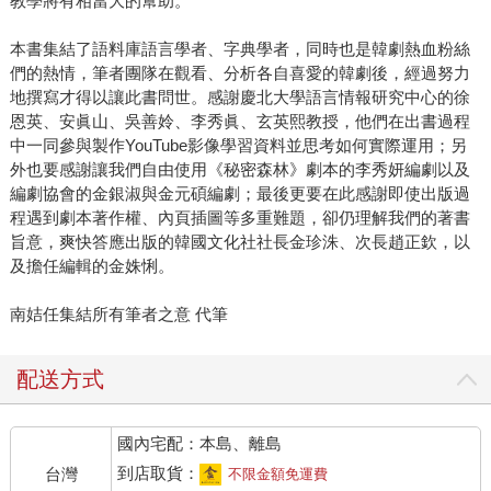
教學將有相當大的幫助。
本書集結了語料庫語言學者、字典學者，同時也是韓劇熱血粉絲
們的熱情，筆者團隊在觀看、分析各自喜愛的韓劇後，經過努力
地撰寫才得以讓此書問世。感謝慶北大學語言情報研究中心的徐
恩英、安眞山、吳善姈、李秀眞、玄英熙教授，他們在出書過程
中一同參與製作YouTube影像學習資料並思考如何實際運用；另
外也要感謝讓我們自由使用《秘密森林》劇本的李秀妍編劇以及
編劇協會的金銀淑與金元碩編劇；最後更要在此感謝即使出版過
程遇到劇本著作權、內頁插圖等多重難題，卻仍理解我們的著書
旨意，爽快答應出版的韓國文化社社長金珍洙、次長趙正欽，以
及擔任編輯的金姝悧。
南姞任集結所有筆者之意 代筆
配送方式
國內宅配：本島、離島
到店取貨：
台灣
不限金額免運費