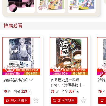
推薦必看
請解開故事謎底 02
如果歷史是一群喵
請解
(15)：大清風雲篇【萌
貓漫畫學歷史】
213
387
79
折
特價
元
79
折
特價
元
79
折
加入購物車
加入購物車