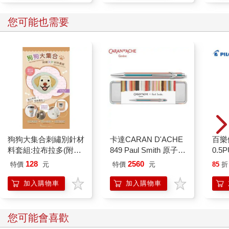
您可能也需要
狗狗大集合刺繡別針材
卡達CARAN D'ACHE
百樂
料套組:拉布拉多(附別
849 Paul Smith 原子筆
0.5
針，含全程影音教學)
ED.5 條紋銀
桃(限
128
2560
特價
元
特價
元
85
折
加入購物車
加入購物車
您可能會喜歡