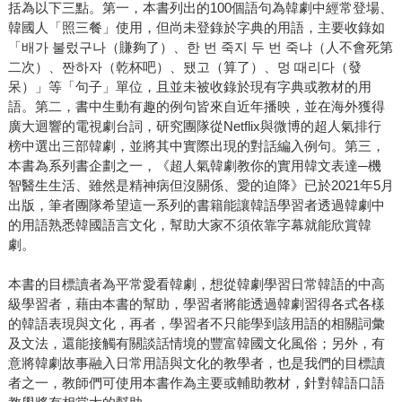
括為以下三點。第一，本書列出的100個語句為韓劇中經常登場、
韓國人「照三餐」使用，但尚未登錄於字典的用語，主要收錄如
「배가 불렀구나（賺夠了）、한 번 죽지 두 번 죽냐（人不會死第
二次）、짠하자（乾杯吧）、됐고（算了）、멍 때리다（發
呆）」等「句子」單位，且並未被收錄於現有字典或教材的用
語。第二，書中生動有趣的例句皆來自近年播映，並在海外獲得
廣大迴響的電視劇台詞，研究團隊從Netflix與微博的超人氣排行
榜中選出三部韓劇，並將其中實際出現的對話編入例句。第三，
本書為系列書企劃之一，《超人氣韓劇教你的實用韓文表達─機
智醫生生活、雖然是精神病但沒關係、愛的迫降》已於2021年5月
出版，筆者團隊希望這一系列的書籍能讓韓語學習者透過韓劇中
的用語熟悉韓國語言文化，幫助大家不須依靠字幕就能欣賞韓
劇。
本書的目標讀者為平常愛看韓劇，想從韓劇學習日常韓語的中高
級學習者，藉由本書的幫助，學習者將能透過韓劇習得各式各樣
的韓語表現與文化，再者，學習者不只能學到該用語的相關詞彙
及文法，還能接觸有關談話情境的豐富韓國文化風俗；另外，有
意將韓劇故事融入日常用語與文化的教學者，也是我們的目標讀
者之一，教師們可使用本書作為主要或輔助教材，針對韓語口語