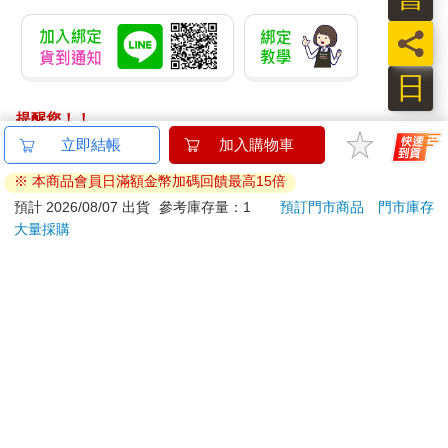
員
日
提醒您！！
金石堂及銀行均不會請您操作ATM! 如接獲電話要求您前往
立即結帳
加入購物車
ATM提款機，請不要聽從指示，以免受騙上當！
※ 本商品會員日滿額金幣加碼回饋最高15倍
退換貨須知：
預計 2026/08/07 出貨
參考庫存量：1
預訂門市商品
門市庫存
大量採購
**提醒您，鑑賞期不等於試用期，退回商品須為全新狀態**
依據「消費者保護法」第19條及行政院消費者保護處公告之
「通訊交易解除權合理例外情事適用準則」，以下商品購買
後，除商品本身有瑕疵外，將不提供7天的猶豫期：
易於腐敗、保存期限較短或解約時即將逾期。（如：生
鮮食品）
依消費者要求所為之客製化給付。（客製化商品）
報紙、期刊或雜誌。（含MOOK、外文雜誌）
經消費者拆封之影音商品或電腦軟體。
非以有形媒介提供之數位內容或一經提供即為完成之線