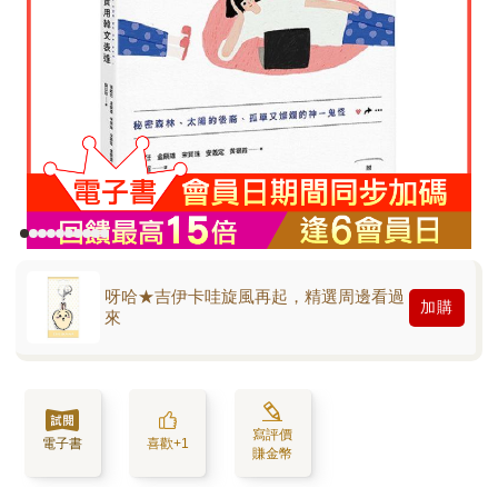
呀哈★吉伊卡哇旋風再起，精選周邊看過
加購
來
寫評價
電子書
喜歡+1
賺金幣