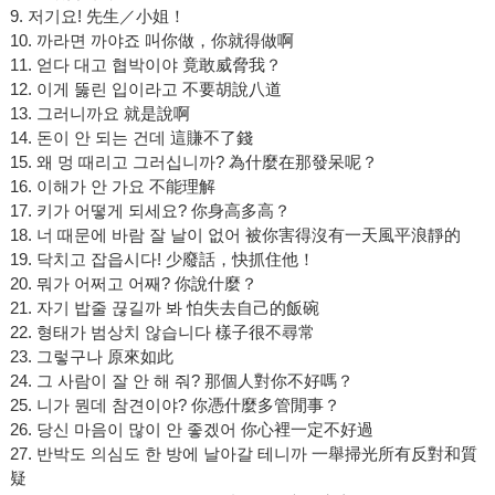
9. 저기요! 先生／小姐！
10. 까라면 까야죠 叫你做，你就得做啊
11. 얻다 대고 협박이야 竟敢威脅我？
12. 이게 뚫린 입이라고 不要胡說八道
13. 그러니까요 就是說啊
14. 돈이 안 되는 건데 這賺不了錢
15. 왜 멍 때리고 그러십니까? 為什麼在那發呆呢？
16. 이해가 안 가요 不能理解
17. 키가 어떻게 되세요? 你身高多高？
18. 너 때문에 바람 잘 날이 없어 被你害得沒有一天風平浪靜的
19. 닥치고 잡읍시다! 少廢話，快抓住他！
20. 뭐가 어쩌고 어째? 你說什麼？
21. 자기 밥줄 끊길까 봐 怕失去自己的飯碗
22. 형태가 범상치 않습니다 樣子很不尋常
23. 그렇구나 原來如此
24. 그 사람이 잘 안 해 줘? 那個人對你不好嗎？
25. 니가 뭔데 참견이야? 你憑什麼多管閒事？
26. 당신 마음이 많이 안 좋겠어 你心裡一定不好過
27. 반박도 의심도 한 방에 날아갈 테니까 一舉掃光所有反對和質
疑