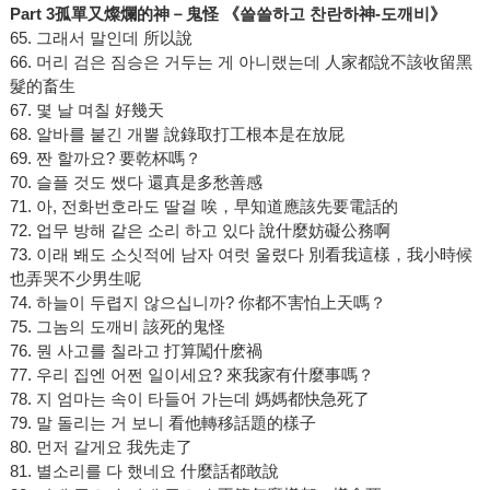
Part 3
孤單又燦爛的神－
鬼怪 《
쓸쓸하고 찬란하神
-
도깨비
》
65. 그래서 말인데 所以說
66. 머리 검은 짐승은 거두는 게 아니랬는데 人家都說不該收留黑
髮的畜生
67. 몇 날 며칠 好幾天
68. 알바를 붙긴 개뿔 說錄取打工根本是在放屁
69. 짠 할까요? 要乾杯嗎？
70. 슬플 것도 쌨다 還真是多愁善感
71. 아, 전화번호라도 딸걸 唉，早知道應該先要電話的
72. 업무 방해 같은 소리 하고 있다 說什麼妨礙公務啊
73. 이래 봬도 소싯적에 남자 여럿 울렸다 別看我這樣，我小時候
也弄哭不少男生呢
74. 하늘이 두렵지 않으십니까? 你都不害怕上天嗎？
75. 그놈의 도깨비 該死的鬼怪
76. 뭔 사고를 칠라고 打算闖什麽禍
77. 우리 집엔 어쩐 일이세요? 來我家有什麼事嗎？
78. 지 엄마는 속이 타들어 가는데 媽媽都快急死了
79. 말 돌리는 거 보니 看他轉移話題的樣子
80. 먼저 갈게요 我先走了
81. 별소리를 다 했네요 什麼話都敢說