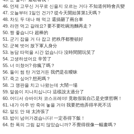
46. 언제 고무신 거꾸로 신을지 모르는 거다 不知道何時會兵變
47. 오늘부터 1일인 건가? 從今天開始算第1天嗎？
48. 차도 두 대나 해 먹고 還搞砸了兩台車
49. 라면 먹고 갈래요? 要不要吃碗泡麵再走？
50. 짱 좋습니다 超棒的
51. 군기 잡을 거 다 잡고 把秩序都整頓好
52. 군복 벗어 放下軍人身分
53. 농담 따먹을 시간 없습니다 沒時間開玩笑了
54. 고생하셨어요 辛苦了
55. 너 미쳤어? 你瘋了嗎？
56. 둘이 썸 탄 거였거든 我們是在曖昧
57. 죽고 싶어? 想死嗎？
58. 그 깽판을 치고 나왔는데 大鬧一場
59. 말씀이 지나치십니다 這樣說太過分了
60. 어디서 슈바이처 코스프레야! 竟敢假裝自己是史懷哲啊！
61. 내가 아주 반 죽여 놓을 거야 我要把他弄得半死不活
62. 말도 안 돼 太誇張了
63. 밥이 넘어가겠습니다! 一定吞得下飯！
64. 한 폭의 그림 같지 않았습니까? 不覺得很像一幅畫嗎？