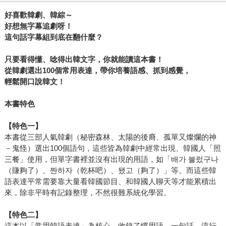
好喜歡韓劇、韓綜～
好想無字幕追劇呀！
這句話字幕組到底在翻什麼？
只要看得懂、唸得出韓文字，你就能讀這本書！
從韓劇選出100個常用表達，帶你培養語感、抓到感覺，
輕鬆開口說韓文！
本書特色
【特色一】
本書從三部人氣韓劇（秘密森林、太陽的後裔、孤單又燦爛的神
－鬼怪）選出100個語句，這些皆為韓劇中經常出現、韓國人「照
三餐」使用，但單字書裡並沒有出現的用語，如「배가 불렀구나
（賺夠了）、짠하자（乾杯吧）、됐고（夠了）」等。而這些韓
語表達平常需要靠大量看韓國節目、和韓國人聊天等才能累積出
來，除非平時有記錄整理，不然很難系統化學習。
【特色二】
這本以「常用韓語表達」為核心，收錄了慣用語、一句話、流行