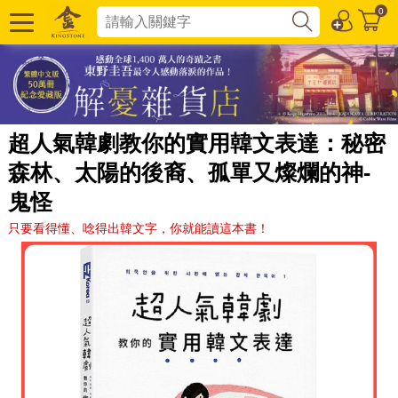
0
超人氣韓劇教你的實用韓文表達：秘密
森林、太陽的後裔、孤單又燦爛的神-
鬼怪
只要看得懂、唸得出韓文字，你就能讀這本書！