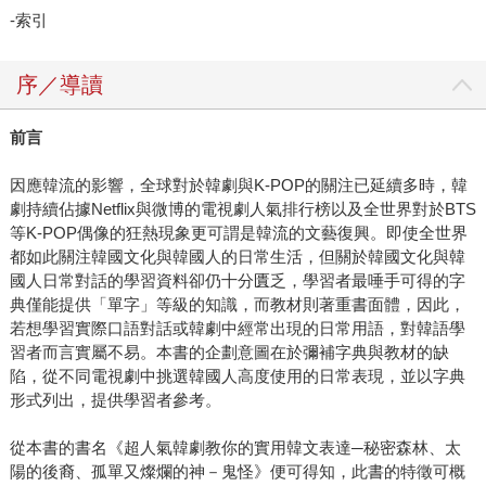
-索引
序／導讀
前言
因應韓流的影響，全球對於韓劇與K-POP的關注已延續多時，韓
劇持續佔據Netflix與微博的電視劇人氣排行榜以及全世界對於BTS
等K-POP偶像的狂熱現象更可謂是韓流的文藝復興。即使全世界
都如此關注韓國文化與韓國人的日常生活，但關於韓國文化與韓
國人日常對話的學習資料卻仍十分匱乏，學習者最唾手可得的字
典僅能提供「單字」等級的知識，而教材則著重書面體，因此，
若想學習實際口語對話或韓劇中經常出現的日常用語，對韓語學
習者而言實屬不易。本書的企劃意圖在於彌補字典與教材的缺
陷，從不同電視劇中挑選韓國人高度使用的日常表現，並以字典
形式列出，提供學習者參考。
從本書的書名《超人氣韓劇教你的實用韓文表達─秘密森林、太
陽的後裔、孤單又燦爛的神－鬼怪》便可得知，此書的特徵可概