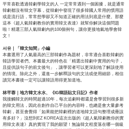
平常喜歡透過韓劇學韓文的人 一定常常遇到一個困擾，就是通常
韓劇都沒有韓文字幕，從韓劇中發現了很多韓國人常用的慣用語
或是流行語，常常想學卻又不知道正確的用法到底是什麼。那麼
這本《超人氣韓劇教你的實用韓文表達》就幫你解決這個問題
啦！精選三部人氣韓劇內的100個例句，讓你更接地氣地學會韓
文！
서유
｜「韓文知間」小編
本書選用了人氣最高的三部韓劇作為題材，非常適合喜歡韓劇的
韓語學習者們。本書最大的特色在「精選出韓劇中實用的句子，
且提供該句子的前文後句」，讓學習者可以更深刻地了解該使用
的情境。除此之外，還進一步解釋該句的文法或使用細節，相信
讀完本書後一定可以讓韓語用得更加道地。
林芊蓉｜地方韓文水水、《IG韓語貼文日記》作者
我接觸韓文的時間超過10年，每次追劇時都還是會學習到很多新
的韓文用法，因此在創作自己平台的內容時，也總是會大量參考
韓劇，甚至會覺得「如果能把韓劇裡的道地韓文語句整理成冊該
有多好？」沒想到EZ KOREA這次出版的《超人氣韓劇教你的實
用韓文表達》真的實現了我的願望！無論韓文程度落在哪一個級