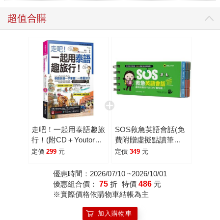
超值合購
走吧！一起用泰語趣旅
SOS救急英語會話(免
行！(附CD＋Youtor
費附贈虛擬點讀筆
App內含「VRP虛擬點
APP)
定價
299
元
定價
349
元
讀筆」＋防水書套)
優惠時間：2026/07/10 ~2026/10/01
優惠組合價：
75
折
特價
486
元
※實際價格依購物車結帳為主
加入購物車