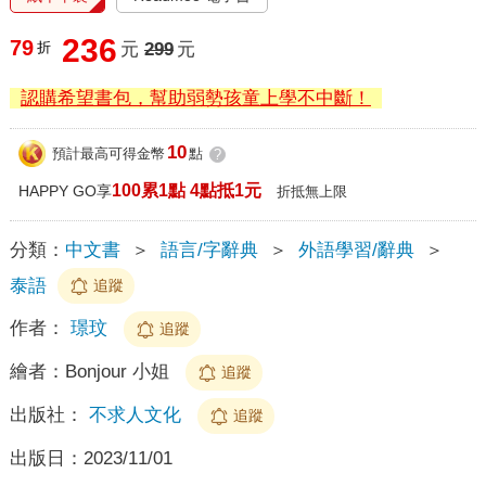
236
79
折
元
299
元
認購希望書包，幫助弱勢孩童上學不中斷！
10
預計最高可得金幣
點
?
100累1點 4點抵1元
HAPPY GO享
折抵無上限
分類：
中文書
＞
語言/字辭典
＞
外語學習/辭典
＞
泰語
追蹤
作者：
璟玟
追蹤
繪者：
Bonjour 小姐
追蹤
出版社：
不求人文化
追蹤
出版日：
2023/11/01