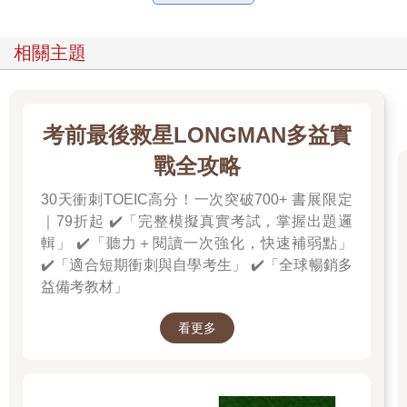
相關主題
考前最後救星LONGMAN多益實
戰全攻略
30天衝刺TOEIC高分！一次突破700+ 書展限定
｜79折起 ✔️「完整模擬真實考試，掌握出題邏
輯」 ✔️「聽力＋閱讀一次強化，快速補弱點」
✔️「適合短期衝刺與自學考生」 ✔️「全球暢銷多
益備考教材」
看更多