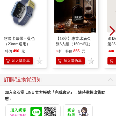
悠遊卡錶帶－藍色
【13章】專業冰滴久
跟我
（20mm適用）
釀6入組（160ml/瓶）
第35
490
855
特價
元
8
折
特價
元
180
加入購物車
加入購物車
訂購/退換貨須知
加入金石堂 LINE 官方帳號『完成綁定』，隨時掌握出貨動
態：