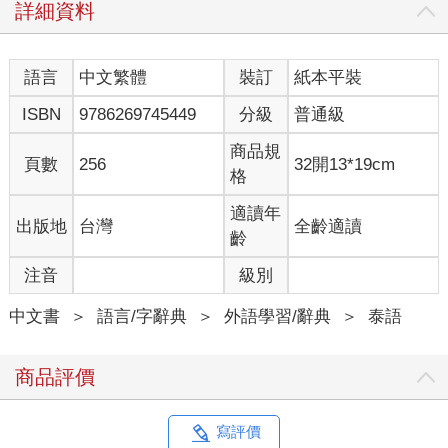
詳細資料
語言
中文繁體
裝訂
紙本平裝
ISBN
9786269745449
分級
普通級
商品規
頁數
256
32開13*19cm
格
適讀年
出版地
台灣
全齡適讀
齡
注音
級別
中文書
＞
語言/字辭典
＞
外語學習/辭典
＞
泰語
商品評價
寫評價