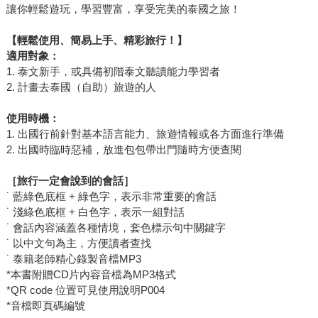
讓你輕鬆遊玩，學習豐富，享受完美的泰國之旅！
【輕鬆使用、簡易上手、精彩旅行！】
適用對象：
1. 泰文新手，或具備初階泰文聽讀能力學習者
2. 計畫去泰國（自助）旅遊的人
使用時機：
1. 出國行前針對基本語言能力、旅遊情報或各方面進行準備
2. 出國時臨時惡補，放進包包帶出門隨時方便查閱
［旅行一定會說到的會話］
˙ 藍綠色底框 + 綠色字，表示非常重要的會話
˙ 淺綠色底框 + 白色字，表示一組對話
˙ 會話內容涵蓋各種情境，套色標示句中關鍵字
˙ 以中文句為主，方便讀者查找
˙ 泰籍老師精心錄製音檔MP3
*本書附贈CD片內容音檔為MP3格式
*QR code 位置可見使用說明P004
*音檔即頁碼編號