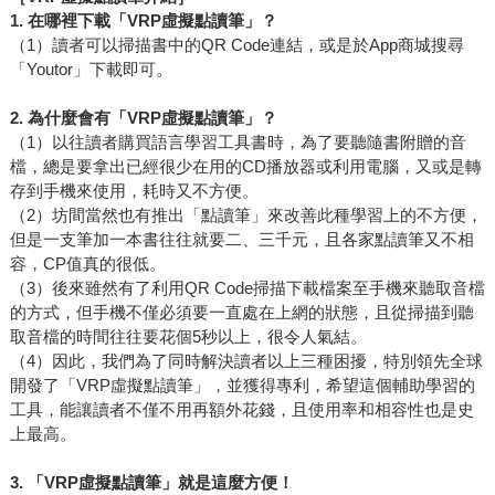
1.
在哪裡下載「VRP虛擬點讀筆」？
（1）讀者可以掃描書中的QR Code連結，或是於App商城搜尋
「Youtor」下載即可。
2.
為什麼會有「VRP虛擬點讀筆」？
（1）以往讀者購買語言學習工具書時，為了要聽隨書附贈的音
檔，總是要拿出已經很少在用的CD播放器或利用電腦，又或是轉
存到手機來使用，耗時又不方便。
（2）坊間當然也有推出「點讀筆」來改善此種學習上的不方便，
但是一支筆加一本書往往就要二、三千元，且各家點讀筆又不相
容，CP值真的很低。
（3）後來雖然有了利用QR Code掃描下載檔案至手機來聽取音檔
的方式，但手機不僅必須要一直處在上網的狀態，且從掃描到聽
取音檔的時間往往要花個5秒以上，很令人氣結。
（4）因此，我們為了同時解決讀者以上三種困擾，特別領先全球
開發了「VRP虛擬點讀筆」，並獲得專利，希望這個輔助學習的
工具，能讓讀者不僅不用再額外花錢，且使用率和相容性也是史
上最高。
3.
「VRP虛擬點讀筆」就是這麼方便！