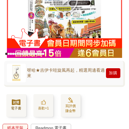
呀哈★吉伊卡哇旋風再起，精選周邊看過
加購
來
寫評價
電子書
喜歡+1
賺金幣
紙本平裝
Readmoo 電子書