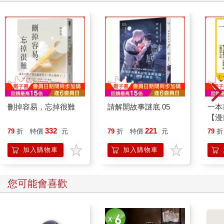
刪掉容易，忘掉很難
請解開故事謎底 05
一本
【漫
行動
332
221
79
折
特價
元
79
折
特價
元
79
折
開關
「行
加入購物車
加入購物車
學方
您可能會喜歡