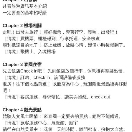
赴泰旅遊資訊基本介紹
一定要會的基本招呼語
Chapter 2 機場相關
走吧！出發去旅行！ 買好機票，帶著行李、護照，出發吧！
［情境］買機票、櫃檯報到、行李托運、安全檢查
順利抵達目的地了！ 搭上飛機，放鬆心情，幾個小時後就到了。
［情境］飛機上、入境機場
Chapter 3 泰國住宿
先去飯店Check in吧！ 先到飯店放個行李，休息後再整裝出發。
［情境］訂房、check in、詢問設備或服務
退房！往下個地點前進！ 以飯店為中心，玩遍附近景點後再移動
吧！
［情境］客房服務、尋求幫忙、讚美與抱怨、check out
Chapter 4 觀光景點
體驗人文風土民情！ 來泰國一定要去的景點，絕對不能錯過。
［情境］旅客服務中心、展覽館、廟宇
徜徉在自然美景中！ 花個一天的時間，離開都市，擁抱大自然。