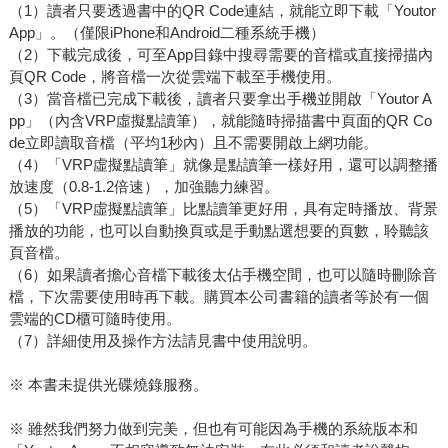
（1）讀者只要透過書中的QR Code連結，就能立即下載「Youtor
App」。（僅限iPhone和Android二種系統手機）
（2）下載完成後，可至App目錄中搜尋需要的音檔或直接掃描內
頁QR Code，將音檔一次從雲端下載至手機使用。
（3）當音檔已完成下載後，讀者只要拿出手機並開啟「Youtor A
pp」（內含VRP虛擬點讀筆），就能隨時掃描書中頁面的QR Co
de立即讀取音檔（平均1秒內）且不需要開啟上網功能。
（4）「VRP虛擬點讀筆」就像是點讀筆一樣好用，還可以調整播
放速度（0.8-1.2倍速），加強聽力練習。
（5）「VRP虛擬點讀筆」比點讀筆更好用，具有定時播放、背景
播放的功能，也可以自動換頁或是手動點選想要的頁數，聆聽該
頁音檔。
（6）如果讀者擔心音檔下載後太佔手機空間，也可以隨時刪除音
檔，下次需要使用時再下載。購買本公司書籍的讀者等於有一個
雲端的CD櫃可隨時使用。
（7）詳細使用及操作方法請見書中使用說明。
※ 本書未提供光碟燒錄服務。
※ 雖然我們努力做到完美，但也有可能因為手機的系統版本和