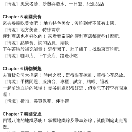
［情境］風景名勝、沙灘與潛水、一日遊、紀念品店
Chapter 5 泰國美食
來去餐廳吃美食吧！ 地方特色美食，沒吃到就不算有出國。
［情境］地方美食、特殊需求
便利商店也有好吃的！ 來看看泰國的便利商店都賣些什麼吧。
［情境］點鮮食、詢問店員、結帳
下午茶時段補充能量！ 逛街累了、肚子餓了，找點東西吃吧。
［情境］咖啡店、下午茶店、路邊小吃
Chapter 6 購物樂趣
去百貨公司大採購！ 時尚之都，逛得眼花撩亂，買得心花怒放。
［情境］手機問題、服務台、專櫃、試穿、結帳、退稅
一起前進血拚的戰場！ 曼谷到處都很好逛，但別忘了行李有限重
喔！
［情境］折扣、美容保養、伴手禮
Chapter 7 泰國交通
四通八達的地鐵系統！ 掌握地鐵線及乘車路線，就能到處走走逛
逛。