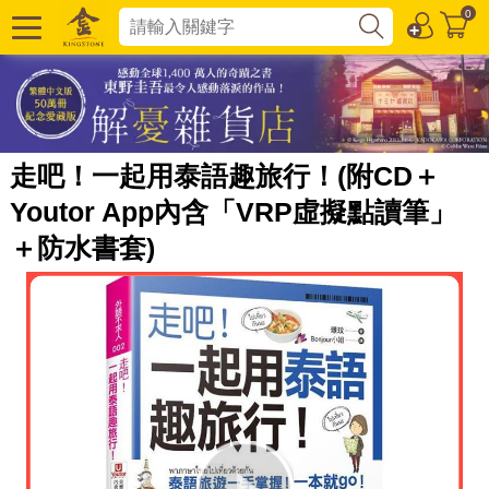
0
走吧！一起用泰語趣旅行！(附CD＋
Youtor App內含「VRP虛擬點讀筆」
＋防水書套)