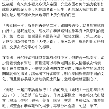
況趨緩，愈來愈多觀光客湧入泰國，究竟泰國有何等魅力吸引如
此龐大的觀光人潮，相信讀者都不陌生，但若深入探討觀察，泰
國的魅力絕不僅止於旅遊節目上所介紹的而已。
「去泰國一次，就會想再去第二次；跟團去過後，就會想嘗試自
由行！」是我從朋友、網友和在泰國遇到的旅客身上觀察到的情
形。第一次去，便感受到泰國為何是「微笑之國」，第二次去，
更感受到為何曼谷是「天使之都」，第三次去，就會想用泰語對
話、交朋友或分享心中的感動。
在泰國，雖然許多招牌或菜單有標註中文，但若會一點泰文，多
少對殺價會有幫助，而且還可以得到老闆的私人情報或友情價
喔！在泰國旅遊，不需要太高深的泰文程度，知道基本的表達與
關鍵詞句的溝通，讓你省下許多時間，明白泰國與臺灣不同的文
化，而且更容易融入當地的風土民情，遊玩過程就更順心了。
《走吧！一起用泰語趣旅行！》的前身是《走吧！一起用泰語去
旅行！》，便是以「自助旅行」作為主要概念，將書籍分成出發
前→機場→住宿→觀光→美食→購物→交通→各種狀況→旅遊情
報，涵蓋會在泰國碰到的場景，再細分出會話、句型、單字。