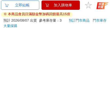
已拆封之個人衛生用品。（如：內衣褲、刮鬍刀、除毛
立即結帳
加入購物車
刀…等）
※ 本商品會員日滿額金幣加碼回饋最高15倍
若非上列種類商品，均享有到貨7天的猶豫期（含例假
日）。
預計 2026/08/07 出貨
參考庫存量：3
預訂門市商品
門市庫存
大量採購
辦理退換貨時，商品（組合商品恕無法接受單獨退貨）必須
是您收到商品時的原始狀態（包含商品本體、配件、贈品、
保證書、所有附隨資料文件及原廠內外包裝…等），請勿直
接使用原廠包裝寄送，或於原廠包裝上黏貼紙張或書寫文
字。
退回商品若無法回復原狀，將請您負擔回復原狀所需費用，
嚴重時將影響您的退貨權益。