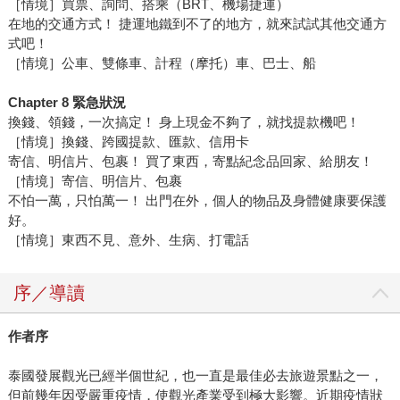
［情境］買票、詢問、搭乘（BRT、機場捷運）
在地的交通方式！ 捷運地鐵到不了的地方，就來試試其他交通方
式吧！
［情境］公車、雙條車、計程（摩托）車、巴士、船
Chapter 8 緊急狀況
換錢、領錢，一次搞定！ 身上現金不夠了，就找提款機吧！
［情境］換錢、跨國提款、匯款、信用卡
寄信、明信片、包裹！ 買了東西，寄點紀念品回家、給朋友！
［情境］寄信、明信片、包裹
不怕一萬，只怕萬一！ 出門在外，個人的物品及身體健康要保護
好。
［情境］東西不見、意外、生病、打電話
序／導讀
作者序
泰國發展觀光已經半個世紀，也一直是最佳必去旅遊景點之一，
但前幾年因受嚴重疫情，使觀光產業受到極大影響。近期疫情狀