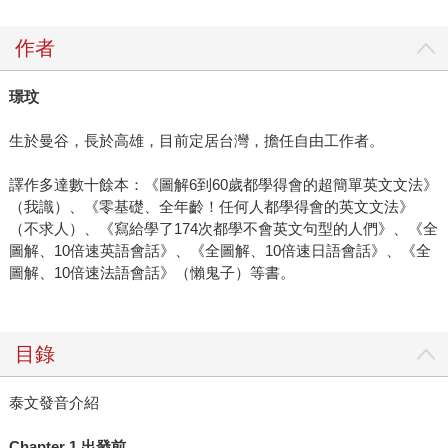
作者
璟玟
生於曼谷，長於高雄，目前定居台灣，擔任自由工作者。
譯作多達數十餘本：《圖解6到60歲都學得會的超簡單英文文法》
（我識）、《零基礎、全年齡！任何人都學得會的英文文法》
（不求人）、《寫給學了174次都學不會英文句型的人們》、《全
圖解、10倍速英語會話》、《全圖解、10倍速日語會話》、《全
圖解、10倍速法語會話》（懶鬼子）等書。
目錄
泰文發音介紹
Chapter 1 出發前