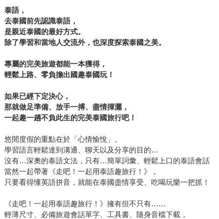
泰語，
去泰國前先認識泰語，
是親近泰國的最好方式。
除了學習和當地人交流外，也深度探索泰國之美。
專屬的完美旅遊都能一本獲得，
輕鬆上路、零負擔出國趣泰國玩！
如果已經下定決心，
那就做足準備、放手一搏、盡情揮灑，
一起趣一趟不負此生的完美泰國旅行吧！
悠閒度假的重點在於「心情愉悅」。
學習語言輕鬆達到溝通、聊天以及分享的目的…
沒有…深奧的泰語文法，只有…簡單詞彙、輕鬆上口的泰語會話
當然一起帶著《走吧！一起用泰語趣旅行！》，
只要看得懂英語拼音，就能在泰國盡情享受、吃喝玩樂一把抓！
《走吧！一起用泰語趣旅行！》擁有但不只有……
輕薄尺寸、必備旅遊會話單字、工具書、隨身音檔下載，