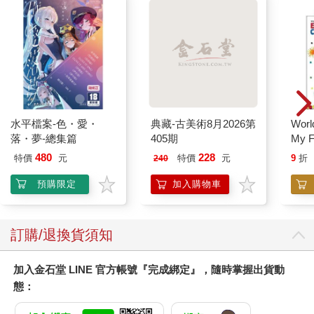
水平檔案-色・愛・
典藏-古美術8月2026第
World
落・夢-總集篇
405期
My F
Book
480
228
特價
元
特價
元
9
折
240
預購限定
加入購物車
訂購/退換貨須知
加入金石堂 LINE 官方帳號『完成綁定』，隨時掌握出貨動
態：