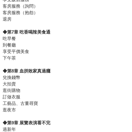
客房服務（詢問）
客房服務（抱怨）
退房
◆第7章 吃香喝辣美食通
吃早餐
到餐廳
享受平價美食
下午茶
◆第8章 血拼敗家真過癮
兌換錢幣
大拍賣
逛街購物
訂做衣服
工藝品、古董尋寶
逛夜市
◆第9章 展覽表演看不完
過新年