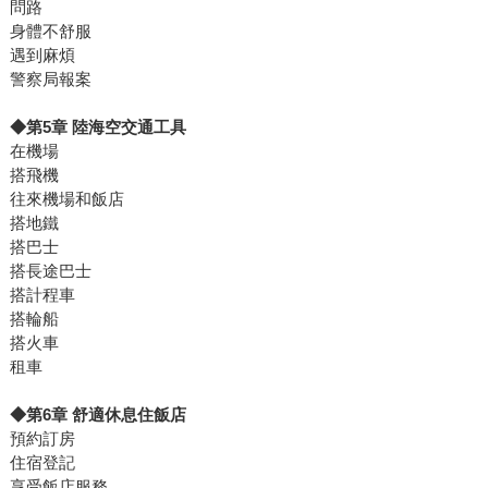
問路
身體不舒服
遇到麻煩
警察局報案
◆第5章 陸海空交通工具
在機場
搭飛機
往來機場和飯店
搭地鐵
搭巴士
搭長途巴士
搭計程車
搭輪船
搭火車
租車
◆第6章 舒適休息住飯店
預約訂房
住宿登記
享受飯店服務