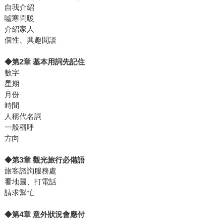
自我介紹
噓寒問暖
介紹家人
個性、興趣閒談
◆第2章 基本用詞先記住
數字
星期
月份
時間
人稱代名詞
一般稱呼
方向
◆第3章 觀光旅行必備語
旅客諮詢服務處
看地圖、打電話
請求幫忙
◆第4章 意外狀況會應付