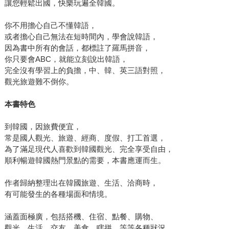
讓您輕鬆出國，快樂玩遍全韓國。
你不用擔心自己不懂韓語，
或者擔心自己無法在短時間內，學會說韓語，
因為書中所有的會話，都標註了羅馬拼音，
你只要會ABC，就能立刻說出韓語，
完全沒有學習上的負擔，中、韓、英三語對照，
觀光旅遊難不倒你。
本書特色
到韓國，因旅費便宜，
常是國人觀光、旅遊、經商、度假、打工首選，
為了滿足現代人喜歡到韓國觀光、完全享受自由，
順利暢遊韓國熱門景點的需要，本書應運而生。
作者歸納整理出在韓國旅遊、生活、洽商時，
有可能發生的各種場面和情境。
涵蓋面極廣，包括搭機、住宿、點餐、購物、
觀光、生活、交友、美食、瞎拼…等等各種狀況，