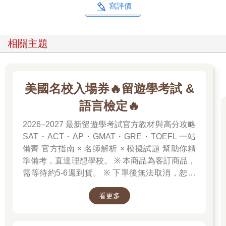
寫評價
相關主題
美國名校入場券🔥留遊學考試 &
語言檢定🔥
2026–2027 最新留遊學考試官方教材與高分攻略
SAT・ACT・AP・GMAT・GRE・TOEFL 一站
備齊 官方指南 × 名師解析 × 模擬試題 幫助你精
準備考，直達理想學校。 ※ 本商品為客訂商品，
需等待約5-6週到貨。 ※ 下單後無法取消，恕不
接受退換貨。 ※ 若無法接受等待時間，請勿下
看更多
單。