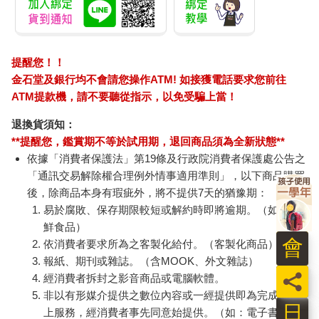
提醒您！！
金石堂及銀行均不會請您操作ATM! 如接獲電話要求您前往
ATM提款機，請不要聽從指示，以免受騙上當！
退換貨須知：
**提醒您，鑑賞期不等於試用期，退回商品須為全新狀態**
依據「消費者保護法」第19條及行政院消費者保護處公告之
「通訊交易解除權合理例外情事適用準則」，以下商品購買
後，除商品本身有瑕疵外，將不提供7天的猶豫期：
易於腐敗、保存期限較短或解約時即將逾期。（如：生
鮮食品）
會
依消費者要求所為之客製化給付。（客製化商品）
報紙、期刊或雜誌。（含MOOK、外文雜誌）
員
經消費者拆封之影音商品或電腦軟體。
非以有形媒介提供之數位內容或一經提供即為完成之線
日
上服務，經消費者事先同意始提供。（如：電子書、電