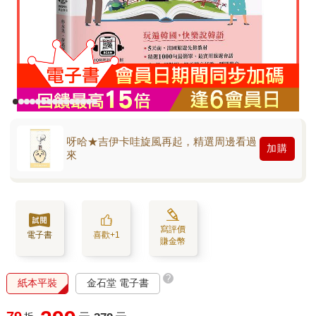
呀哈★吉伊卡哇旋風再起，精選周邊看過
加購
來
寫評價
電子書
喜歡+1
賺金幣
?
紙本平裝
金石堂 電子書