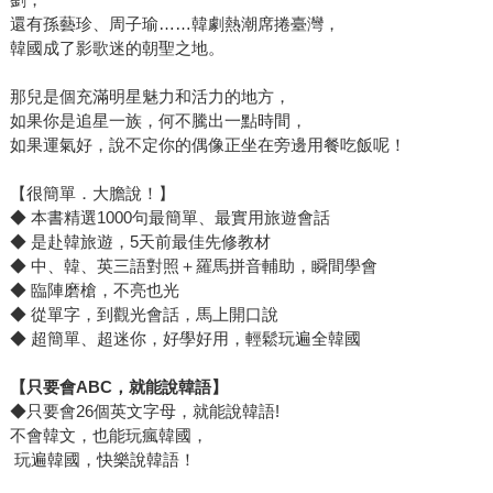
還有孫藝珍、周子瑜……韓劇熱潮席捲臺灣，
韓國成了影歌迷的朝聖之地。
那兒是個充滿明星魅力和活力的地方，
如果你是追星一族，何不騰出一點時間，
如果運氣好，說不定你的偶像正坐在旁邊用餐吃飯呢！
【很簡單．大膽說！】
◆ 本書精選1000句最簡單、最實用旅遊會話
◆ 是赴韓旅遊，5天前最佳先修教材
◆ 中、韓、英三語對照＋羅馬拼音輔助，瞬間學會
◆ 臨陣磨槍，不亮也光
◆ 從單字，到觀光會話，馬上開口說
◆ 超簡單、超迷你，好學好用，輕鬆玩遍全韓國
【只要會
ABC
，就能說韓語】
◆只要會26個英文字母，就能說韓語!
不會韓文，也能玩瘋韓國，
玩遍韓國，快樂說韓語！