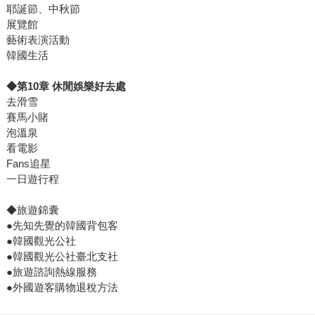
耶誕節、中秋節
展覽館
藝術表演活動
韓國生活
◆第10章 休閒娛樂好去處
去滑雪
賽馬小賭
泡溫泉
看電影
Fans追星
一日遊行程
◆旅遊錦囊
●先知先覺的韓國背包客
●韓國觀光公社
●韓國觀光公社臺北支社
●旅遊諮詢熱線服務
●外國遊客購物退稅方法