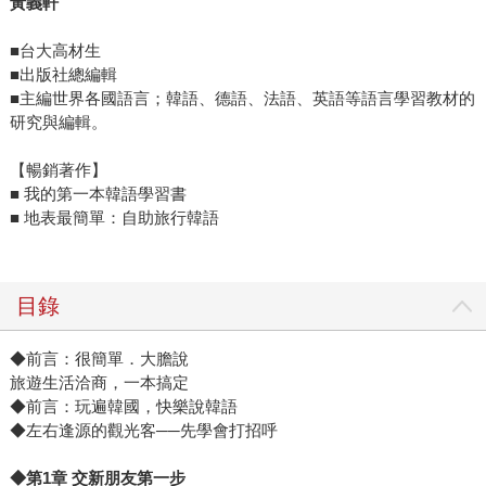
黃義軒
■台大高材生
■出版社總編輯
■主編世界各國語言；韓語、德語、法語、英語等語言學習教材的
研究與編輯。
【暢銷著作】
■ 我的第一本韓語學習書
■ 地表最簡單：自助旅行韓語
目錄
◆前言：很簡單．大膽說
旅遊生活洽商，一本搞定
◆前言：玩遍韓國，快樂說韓語
◆左右逢源的觀光客──先學會打招呼
◆第1章 交新朋友第一步