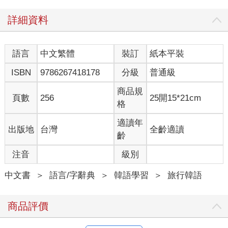
詳細資料
語言
中文繁體
裝訂
紙本平裝
ISBN
9786267418178
分級
普通級
商品規
頁數
256
25開15*21cm
格
適讀年
出版地
台灣
全齡適讀
齡
注音
級別
中文書
＞
語言/字辭典
＞
韓語學習
＞
旅行韓語
商品評價