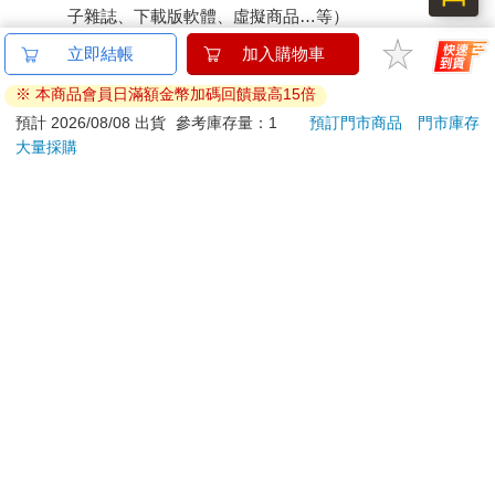
子雜誌、下載版軟體、虛擬商品…等）
已拆封之個人衛生用品。（如：內衣褲、刮鬍刀、除毛
立即結帳
加入購物車
刀…等）
※ 本商品會員日滿額金幣加碼回饋最高15倍
若非上列種類商品，均享有到貨7天的猶豫期（含例假
日）。
預計 2026/08/08 出貨
參考庫存量：1
預訂門市商品
門市庫存
大量採購
辦理退換貨時，商品（組合商品恕無法接受單獨退貨）必須
是您收到商品時的原始狀態（包含商品本體、配件、贈品、
保證書、所有附隨資料文件及原廠內外包裝…等），請勿直
接使用原廠包裝寄送，或於原廠包裝上黏貼紙張或書寫文
字。
退回商品若無法回復原狀，將請您負擔回復原狀所需費用，
嚴重時將影響您的退貨權益。