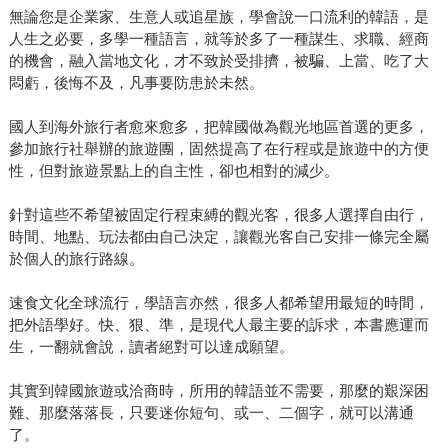
無論您是企業家、生意人或追星族，學會說一口流利的韓語，是
人生之必要，多學一種語言，就等於多了一種謀生、求職、經商
的機會，融入當地文化，才不致於受排擠，被騙、上當、吃了大
悶虧，後悔不及，凡事要防患於未然。
國人到海外旅行者愈來愈多，把韓國做為觀光地區首選的更多，
參加旅行社舉辦的旅遊團，固然提高了在行程或是旅遊中的方便
性，但對旅遊景點上的自主性，卻也相對的減少。
針對這些不希望被固定行程束縛的觀光客，很多人選擇自由行，
時間、地點、玩法都由自己決定，讓觀光客自己安排一條完全屬
於個人的旅行路線。
速食文化全球流行，學語言亦然，很多人都希望用最短的時間，
把外語學好。快、狠、準，是現代人最主要的訴求，本書應運而
生，一翻就會說，讀者絕對可以達成願望。
其實到韓國旅遊或洽商時，所用的韓語並不需要，那麼的艱深困
難、那麼落落長，只要迷你短句、或一、二個字，就可以溝通
了。