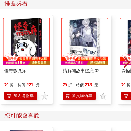
推薦必看
怪奇微微疼
請解開故事謎底 02
為怪
221
213
79
折
特價
元
79
折
特價
元
79
折
加入購物車
加入購物車
您可能會喜歡