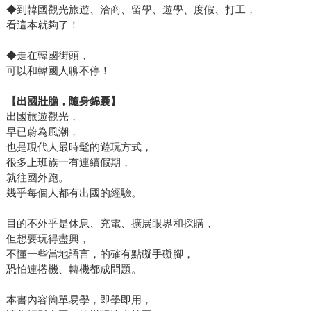
◆到韓國觀光旅遊、洽商、留學、遊學、度假、打工，
看這本就夠了！
◆走在韓國街頭，
可以和韓國人聊不停！
【出國壯膽，隨身錦囊】
出國旅遊觀光，
早已蔚為風潮，
也是現代人最時髦的遊玩方式，
很多上班族一有連續假期，
就往國外跑。
幾乎每個人都有出國的經驗。
目的不外乎是休息、充電、擴展眼界和採購，
但想要玩得盡興，
不懂一些當地語言，的確有點礙手礙腳，
恐怕連搭機、轉機都成問題。
本書內容簡單易學，即學即用，