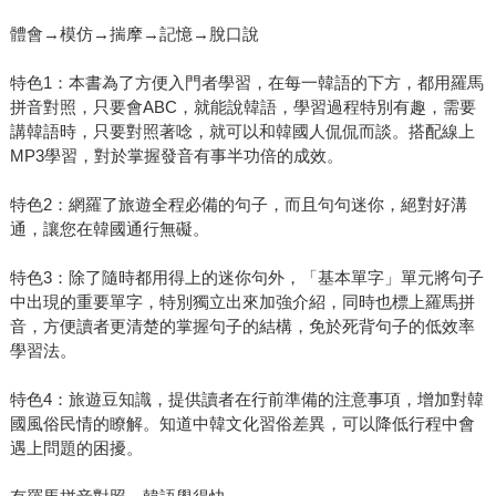
體會→模仿→揣摩→記憶→脫口說
特色1：本書為了方便入門者學習，在每一韓語的下方，都用羅馬
拼音對照，只要會ABC，就能說韓語，學習過程特別有趣，需要
講韓語時，只要對照著唸，就可以和韓國人侃侃而談。搭配線上
MP3學習，對於掌握發音有事半功倍的成效。
特色2：網羅了旅遊全程必備的句子，而且句句迷你，絕對好溝
通，讓您在韓國通行無礙。
特色3：除了隨時都用得上的迷你句外，「基本單字」單元將句子
中出現的重要單字，特別獨立出來加強介紹，同時也標上羅馬拼
音，方便讀者更清楚的掌握句子的結構，免於死背句子的低效率
學習法。
特色4：旅遊豆知識，提供讀者在行前準備的注意事項，增加對韓
國風俗民情的瞭解。知道中韓文化習俗差異，可以降低行程中會
遇上問題的困擾。