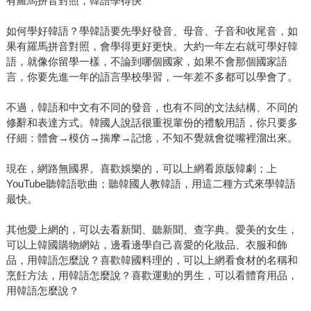
有羅馬拼音對照，韓語學得快
如何學好韓語？學韓語要先學好發音、母音、子音和收尾音，如
果有羅馬拼音對照，會學得更好更快。大約一年左右就可學好韓
語，就像你留學一樣，不論到哪個國家，如果不會那個國家語
言，你要先進一年的語言學校學習，一年差不多都可以學會了。
不過，韓語和中文有不同的發音，也有不同的文法結構、不同的
修辭和表達方式。韓國人說話很重視輩份的禮貌用語，你只要多
仔細：體會→模仿→揣摩→記憶，不知不覺就會從嘴裡溜出來。
現在，網路無國界。喜歡娛樂的，可以上網看原版韓劇；上
YouTube聽韓語歌曲；聽韓國人教韓語，用這二種方式來學韓語
最快。
其他愛上網的，可以去看新聞、聽新聞、查字典。愛美的女生，
可以上韓國購物網站，邊看邊學自己喜愛的化妝品、衣服和飾
品，用韓語怎麼說？喜歡韓國料理的，可以上網看食材的名稱和
烹飪方法，用韓語怎麼說？喜歡運動的男生，可以看體育用品，
用韓語怎麼說？