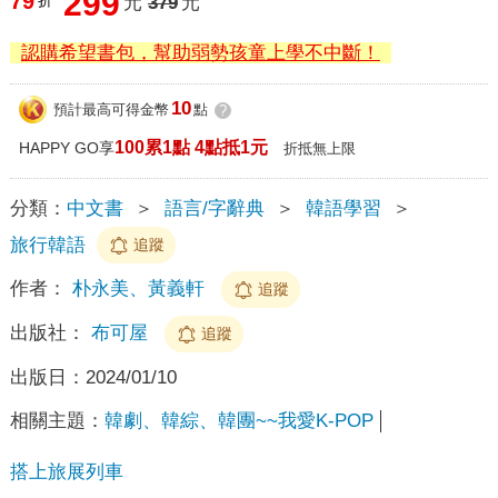
299
79
折
元
379
元
認購希望書包，幫助弱勢孩童上學不中斷！
10
預計最高可得金幣
點
?
100累1點 4點抵1元
HAPPY GO享
折抵無上限
分類：
中文書
＞
語言/字辭典
＞
韓語學習
＞
旅行韓語
追蹤
作者：
朴永美、黃義軒
追蹤
出版社：
布可屋
追蹤
出版日：
2024/01/10
相關主題：
韓劇、韓綜、韓團~~我愛K-POP
搭上旅展列車