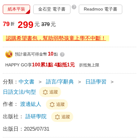
?
紙本平裝
金石堂 電子書
Readmoo 電子書
299
79
折
元
379
元
認購希望書包，幫助弱勢孩童上學不中斷！
10
預計最高可得金幣
點
?
100累1點 4點抵1元
HAPPY GO享
折抵無上限
分類：
中文書
＞
語言/字辭典
＞
日語學習
＞
日語文法/句型
追蹤
作者：
渡邊紘人
追蹤
出版社：
語研學院
追蹤
出版日：
2025/07/31