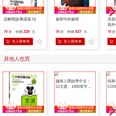
請解開故事謎底 01
祕密中的祕密
演員
底外
229
537
79
折
特價
元
79
折
特價
元
79
折
加入購物車
加入購物車
其他人也買