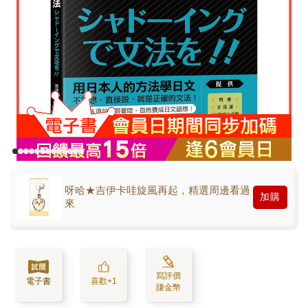
呀哈★吉伊卡哇旋風再起，精選周邊看過
加購
來
寫評價
電子書
喜歡+1
賺金幣