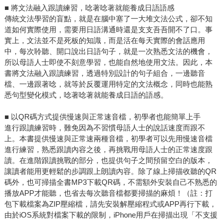
■ 將文法融入跟讀練習，唸著唸著就能養成日語語感
傳統文法學習的盲點，就是在腦中塞了一大堆文法公式，卻不知
道如何實際使用，需要用日語溝通時還是支支吾吾開不了口。事
實上，文法並不是死板的知識，而是活在每天實際的會話應用
中，每次聆聽、開口說出日語句子，就是一次熟悉文法的機會，
所以母語人士即使不刻意學習，也能自然地使用文法。因此，本
書將文法融入跟讀練習，透過特別設計的句子組合，一邊聽音
檔、一邊跟著唸，就等於反覆運用特定的文法概念，同時也能熟
悉句型變化模式，唸著唸著就能養成日語的語感。
■ 以QR碼方式提供慢速與正常速音檔，初學者也能簡單上手
進行跟讀練習時，難免因為不習慣母語人士的說話速度而跟不
上。本書提供慢速與正常速兩種音檔，初學者可以先用慢速音檔
進行練習，熟悉跟讀內容之後，再挑戰用母語人士的正常速度跟
讀。在進階跟讀挑戰的部分，也提供句子之間預留空白的版本，
讓讀者能用更輕鬆的步調跟上朗讀內容。除了線上掃描收聽的QR
碼外，也可掃描全書MP3下載QR碼，不需額外安裝自己不熟悉的
播放APP才能聽，也省去每次聽音檔都要掃描的麻煩！（註：打
包下載檔案為ZIP壓縮檔，請先安裝解壓縮程式或APP再行下載，
由於iOS系統對檔案下載的限制，iPhone用戶在掃描出現「不支援