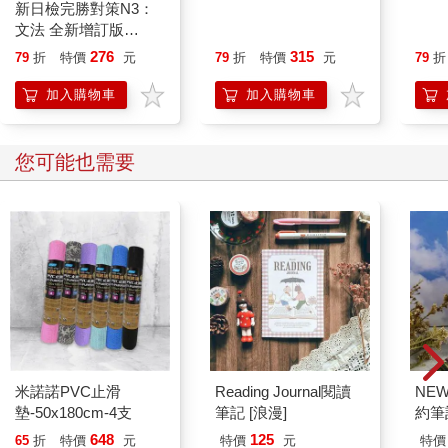
新日檢完勝對策N3：
越南人開始學中文：
咱來
文法 全新增訂版
12主題、1000單字、
COD
（「聽見眾文」APP免
400例句，從零基礎到
276
315
79
折
特價
元
79
折
特價
元
79
折
費 聆聽）
開口說
加入購物車
加入購物車
您可能也需要
米諾諾PVC止滑
Reading Journal閱讀
NE
墊-50x180cm-4支
筆記 [浪漫]
約筆
648
125
65
折
特價
元
特價
元
特價