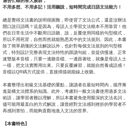
適合忙碌的各大族群，
不用多想、不用多記
！
活用聽說，短時間完成日語文法能力！
總是覺得文法書的說明很困難，即使背了文法公式，還是沒辦法
開口說日語嗎？這是因為，母語人士學習文法根本不用靠背！他
們在日常生活中不斷用日語聽、說，反覆使用同樣的句型模式，
所以不用死背，自然而然就能熟悉其中的文法規則。因此，本書
除了簡單易懂的文法解說以外，也針對每個文法規則的句型模
式，特別設計完整表現文法特性的跟讀句組，並提供慢速、正常
速雙版本音檔，只要一邊聽音檔、一邊跟著唸，就像是母語人士
一樣，把文法實際用出來。只要反覆練習，就能自然養成語感！
音檔以QR碼方式提供，直接掃描就能線上收聽。
本書整理出初級文法基礎的重點，讓讀者在最短時間內，循序漸
進架構文法體系的知識。此外，考慮到一般文法書使用過多文法
術語，讓學習者難以理解，所以本書避免使用艱深的文法名詞，
儘可能用最直白的方式解說，讓曾經對文法感到挫折的學習者不
再感到害怕，而能夠直觀地進入文法的世界。
【本書特色】