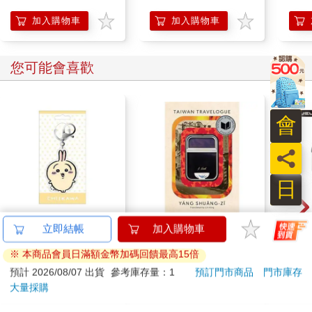
加入購物車
加入購物車
您可能會喜歡
會
員
日
吉伊卡哇 亞克力鑰匙
Taiwan Travelogue: A
JEL
圈-兔兔
Novel(U.S.-printed
3.
edition)
式耳機
124
499
95
折
特價
元
73
折
特價
元
299
加入購物車
加入購物車