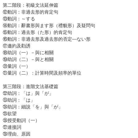
第二階段：初級文法延伸篇
⑫動詞：非過去形的肯定句
⑬動詞：～する
⑭動詞：辭書形與ます形（禮貌形）及疑問句
⑮動詞：過去形（た形）的肯定句
⑯動詞：非過去形及過去形的否定―ない形
⑰邀約及勸誘
⑱助詞（一）－與に相關
⑲助詞（二）－與と相關
⑳量詞（一）
㉑量詞（二）：計算時間及頻率的單位
第三階段：進階文法基礎篇
㉒助詞：「は」與「が」
㉓助詞：「は」
㉔助詞：細說「を」與「が」
㉕欲望
㉖授受動詞（一）
㉗連接詞
㉘理由、原因