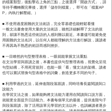
的檔案類型」後點擊右上角的三點，之後選擇「開啟方式」，請
等待手機轉圈完畢後，選擇「儲存到檔案」。即可在「檔案AP
P」內執行解壓縮。）
■ 不使用過度困難的文法術語，完全零基礎也能輕鬆看懂
一般文法書會使用大量的文法術語，雖然詳細解釋了文法的規
則，卻讓不熟悉這些術語的人感到難以親近。本書儘可能避免使
用困難的文法名詞，以任何人都能理解的方法進行解說，讓讀者
不再因為不熟悉的術語而感到挫折。
■ 一目瞭然的句型整理表格，一眼就能掌握文法重點
在文法學習與跟讀之後，本書也提供句型整理表格，視覺化呈現
句型結構，不用死背規則，也能一眼「看」懂文法的架構。讀者
也可以嘗試替換句型表格中的詞彙，創造更多不同的句子。
■ 利用學過的文法，延伸進階段落跟讀，同時培養長篇閱讀與口
說能力
在學習文法之後，如果能夠將文法能力運用在閱讀與口說方面，
就能更全面提升日語能力。本書每個單元的最後，提供進階句子
與段落跟讀，除了活用該單元學習的文法以外，也訓練讀者逐步
適應較長的文章內容。在跟讀的過程中，讀者能夠練習閱讀長篇