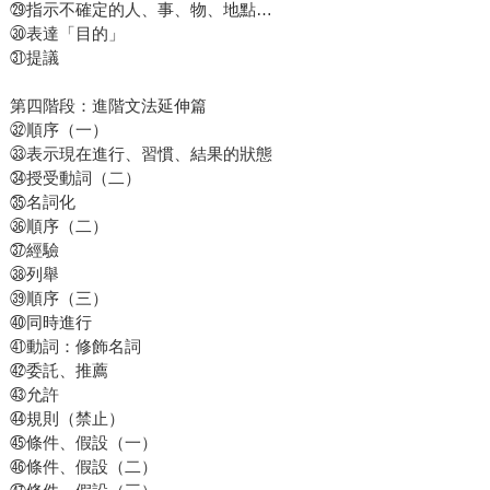
㉙指示不確定的人、事、物、地點…
㉚表達「目的」
㉛提議
第四階段：進階文法延伸篇
㉜順序（一）
㉝表示現在進行、習慣、結果的狀態
㉞授受動詞（二）
㉟名詞化
㊱順序（二）
㊲經驗
㊳列舉
㊴順序（三）
㊵同時進行
㊶動詞：修飾名詞
㊷委託、推薦
㊸允許
㊹規則（禁止）
㊺條件、假設（一）
㊻條件、假設（二）