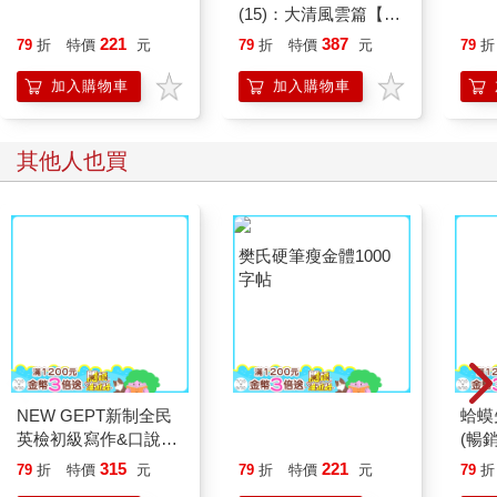
(15)：大清風雲篇【萌
貓漫畫學歷史】
221
387
79
折
特價
元
79
折
特價
元
79
折
加入購物車
加入購物車
其他人也買
NEW GEPT新制全民
英檢初級寫作&口說題
庫大全:完整10回試
題，掌握最新出題趨勢
(附擬真試題冊＋口說
樊氏硬筆瘦金體1000
蛤蟆
字帖
(暢
理諮
315
221
79
折
特價
元
79
折
特價
元
79
折
先生