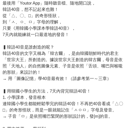
最後用「Youtor App」隨時聽音檔、隨地開口說，
韓語40音，想不記起來也難！
從「△、〇、□」的奇形怪狀，
到「ㅅ、ㅇ、ㅁ」字母的理解，
只要《用韓國小學課本學韓語40音》，
7天內就能練就一口最道地的發音！
▍韓語40音是誰創造的呢？
韓語40音的文字又稱為「韓古爾」，是由韓國朝鮮時代的君主
「世宗大王」所創造的。據說世宗大王創造的韓古爾，母音是依
照「天地人」的自然圖像元素、子音是依照「舌頭、嘴巴與喉嚨
的形狀」來設計的！
→ 用「圖像記憶」學40音最有效！（請參考第一～三章）
▍用韓國小學生的方法，7天內背完韓語40音！
1. 小學課本，發音根本
連韓國小學生都能輕鬆學完的韓語40音！不再把40音看成「△〇
□」的奇形怪狀，而是一眼就能記住「ㅅㅇㅁ」字母及發音。
→ 子音「ㅁ」是依照嘴巴緊閉的形狀設計的，發[m]的音。