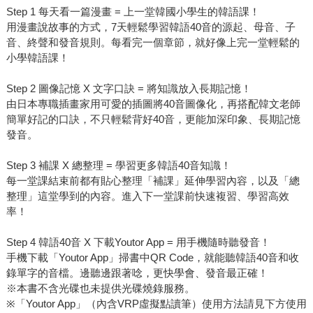
Step 1 每天看一篇漫畫 = 上一堂韓國小學生的韓語課！
用漫畫說故事的方式，7天輕鬆學習韓語40音的源起、母音、子
音、終聲和發音規則。每看完一個章節，就好像上完一堂輕鬆的
小學韓語課！
Step 2 圖像記憶 X 文字口訣 = 將知識放入長期記憶！
由日本專職插畫家用可愛的插圖將40音圖像化，再搭配韓文老師
簡單好記的口訣，不只輕鬆背好40音，更能加深印象、長期記憶
發音。
Step 3 補課 X 總整理 = 學習更多韓語40音知識！
每一堂課結束前都有貼心整理「補課」延伸學習內容，以及「總
整理」這堂學到的內容。進入下一堂課前快速複習、學習高效
率！
Step 4 韓語40音 X 下載Youtor App = 用手機隨時聽發音！
手機下載「Youtor App」掃書中QR Code，就能聽韓語40音和收
錄單字的音檔。邊聽邊跟著唸，更快學會、發音最正確！
※本書不含光碟也未提供光碟燒錄服務。
※「Youtor App」（內含VRP虛擬點讀筆）使用方法請見下方使用