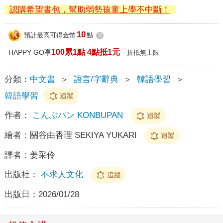
認購希望書包，幫助弱勢孩童上學不中斷！
10
預計最高可得金幣
點
?
100累1點 4點抵1元
HAPPY GO享
折抵無上限
分類：
中文書
＞
語言/字辭典
＞
韓語學習
＞
韓語學習
追蹤
作者：
こんぶパン KONBUPAN
追蹤
繪者：
關谷由香理 SEKIYA YUKARI
追蹤
譯者：
姜采伶
出版社：
不求人文化
追蹤
出版日：
2026/01/28