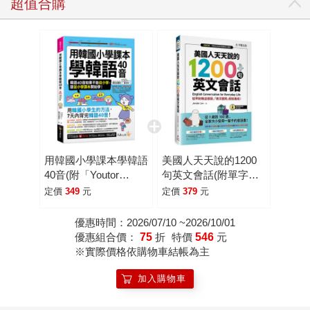
超值合購
用韓國小學課本學韓語
美國人天天說的1200
40音(附「Youtor
句英文會話(附單字朗
App」內含VRP虛擬點
讀MP3光碟＋QR
定價
349
元
定價
379
元
讀筆)
Code＋全彩拉頁心智
圖)
優惠時間：2026/07/10 ~2026/10/01
優惠組合價：
75
折
特價
546
元
※實際價格依購物車結帳為主
加入購物車