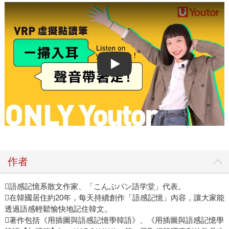
Play video
作者
語感記憶系散文作家、「こんぶパン語学堂」代表。
在韓國居住約20年，每天持續創作「語感記憶」內容，讓大家能
透過語感輕鬆愉快地記住韓文。
著作包括《用插圖與語感記憶學韓語》、《用插圖與語感記憶學