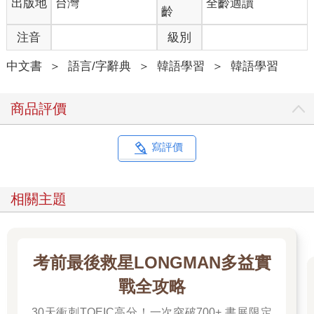
出版地
台灣
全齡適讀
齡
注音
級別
中文書
＞
語言/字辭典
＞
韓語學習
＞
韓語學習
商品評價
寫評價
相關主題
考前最後救星LONGMAN多益實
戰全攻略
30天衝刺TOEIC高分！一次突破700+ 書展限定