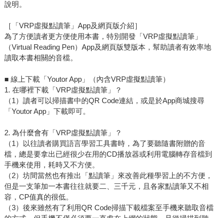
說明。
［「VRP虛擬點讀筆」App及網頁版介紹］
為了方便讀者更方便使用本書，特別開發「VRP虛擬點讀筆」
（Virtual Reading Pen）App及網頁版雙版本，幫助讀者有效率地
讀取本書相關的音檔。
■ 線上下載「Youtor App」（內含VRP虛擬點讀筆）
1. 在哪裡下載「VRP虛擬點讀筆」？
（1）讀者可以掃描書中的QR Code連結，或是於App商城搜尋
「Youtor App」下載即可。
2. 為什麼會有「VRP虛擬點讀筆」？
（1）以往讀者購買語言學習工具書時，為了要聽隨書附贈的音
檔，總是要拿出已經很少在用的CD播放器或利用電腦轉存音檔到
手機來使用，耗時又不方便。
（2）坊間當然也有推出「點讀筆」來改善此種學習上的不方便，
但是一支筆加一本書往往就要二、三千元，且各家點讀筆又不相
容，CP值真的很低。
（3）後來雖然有了利用QR Code掃描下載檔案至手機來聽取音檔