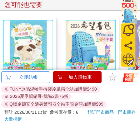
您可能也需要
可愛鉤織娃娃：開心小
2026第12屆希望書包
可愛
立即結帳
加入購物車
狗吹泡泡（附鑰匙圈）
組／文具組
魚吹
※ FUNY冰晶渦輪手持製冷風扇全站加購價$490
280
500
特價
元
51
折
特價
元
特價
※ 2026夏季暢銷展-我識2書75折
加入購物車
加入購物車
※ Q版企鵝安全隨身警報器全站不限金額加購價$99
預計 2026/08/11 出貨
參考庫存量：6
預訂門市商品
門市庫存
大量採購
您可能會喜歡