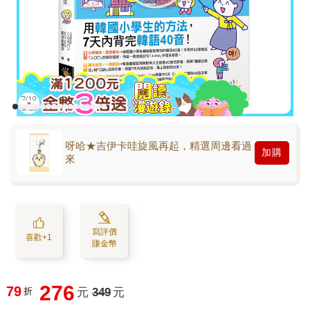
呀哈★吉伊卡哇旋風再起，精選周邊看過
加購
來
寫評價
喜歡+1
賺金幣
276
79
折
元
349
元