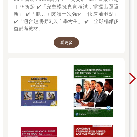
｜79折起 ✔️「完整模擬真實考試，掌握出題邏
輯」 ✔️「聽力＋閱讀一次強化，快速補弱點」
✔️「適合短期衝刺與自學考生」 ✔️「全球暢銷多
益備考教材」
看更多