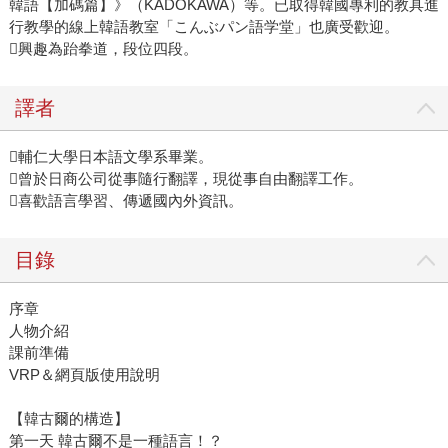
韓語【加碼篇】》（KADOKAWA）等。已取得韓國專利的教具進
行教學的線上韓語教室「こんぶパン語学堂」也廣受歡迎。
興趣為跆拳道，段位四段。
譯者
輔仁大學日本語文學系畢業。
曾於日商公司從事隨行翻譯，現從事自由翻譯工作。
喜歡語言學習、傳遞國內外資訊。
目錄
序章
人物介紹
課前準備
VRP＆網頁版使用說明
【韓古爾的構造】
第一天 韓古爾不是一種語言！？