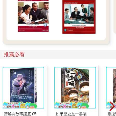
推薦必看
請解開故事謎底 05
如果歷史是一群喵
叛逆