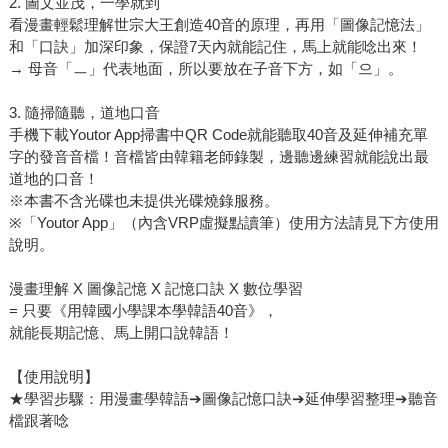
2. 圖文並茂，一學就到
看漫畫輕鬆理解世宗大王創造40音的原理，再用「圖像記憶法」
和「口訣」加深印象，保證7天內就能記住，馬上就能唸出來！
→ 母音「ㅡ」代表地面，所以要放在子音下方，如「으」。
3. 隨掃隨聽，道地口音
手機下載Youtor App掃書中QR Code就能聽取40音及延伸補充單
字的發音音檔！音檔皆由韓籍老師錄製，邊聽邊練習就能說出最
道地的口音！
※本書不含光碟也未提供光碟燒錄服務。
※「Youtor App」（內含VRP虛擬點讀筆）使用方法請見下方使用
說明。
漫畫理解 X 圖像記憶 X 記憶口訣 X 數位學習
= 只要《用韓國小學課本學韓語40音》，
就能長期記憶、馬上開口說韓語！
【使用說明】
★學習步驟：用漫畫學韓語➔圖像記憶口訣➔延伸學習整理➔聽音
檔跟著唸