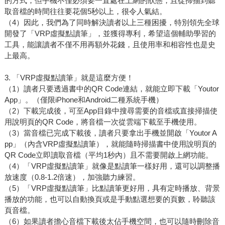
的方式，但手機不僅必須要一直處在上網的狀態，且從掃描到聽
取音檔的時間往往要花個5秒以上，很令人氣結。
（4）因此，我們為了同時解決讀者以上三種困擾，特別領先全球
開發了「VRP虛擬點讀筆」，並獲得專利，希望這個輔助學習的
工具，能讓讀者不僅不用再額外花錢，且使用率和相容性也是史
上最高。
3. 「VRP虛擬點讀筆」就是這麼方便！
（1）讀者只要透過書中的QR Code連結，就能立即下載「Youtor
App」。（僅限iPhone和Android二種系統手機）
（2）下載完成後，可至App目錄中搜尋需要的音檔或直接掃描使
用說明頁的QR Code，將音檔一次從雲端下載至手機使用。
（3）當音檔已完成下載後，讀者只要拿出手機並開啟「Youtor A
pp」（內含VRP虛擬點讀筆），就能隨時掃描書中使用說明頁的
QR Code立即讀取音檔（平均1秒內）且不需要開啟上網功能。
（4）「VRP虛擬點讀筆」就像是點讀筆一樣好用，還可以調整播
放速度（0.8-1.2倍速），加強聽力練習。
（5）「VRP虛擬點讀筆」比點讀筆更好用，具有定時播放、背景
播放的功能，也可以自動換頁或是手動點選想要的頁數，聆聽該
頁音檔。
（6）如果讀者擔心音檔下載後太佔手機空間，也可以隨時刪除音