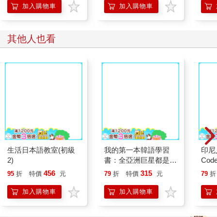
加入購物車
加入購物車
其他人也看
生活日本語教室(初級
印尼
2)
Co
我的第一本韓語學習
書：全亞洲巨星都是這
樣學韓文(附40音發音
456
315
95
折
特價
元
79
折
特價
元
79
折
與口形影片＋「Youtor
App」內含VRP虛擬點
加入購物車
加入購物車
讀筆)