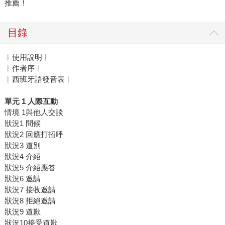
推薦！
目錄
︱使用說明︱
︱作者序︱
︱西班牙語發音表︱
單元 1 人際互動
情境 1與他人交談
狀況1 問候
狀況2 回應打招呼
狀況3 道別
狀況4 介紹
狀況5 介紹應答
狀況6 邀請
狀況7 接收邀請
狀況8 拒絕邀請
狀況9 道歉
狀況10接受道歉