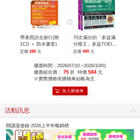
帶著西語去旅行(附
70次滿分的「多益滿
1CD ＋ 防水書套)
分模王」多益TOEIC
聽力模擬試題＋解析(2
定價
280
元
定價
499
元
書＋「Youtor App」內
含VRP虛擬點讀筆＋
優惠時間：2026/07/10 ~2026/10/01
防水書套)
優惠組合價：
75
折
特價
584
元
※實際價格依購物車結帳為主
加入購物車
活動訊息
閱讀漫遊錄-2026上半年暢銷榜