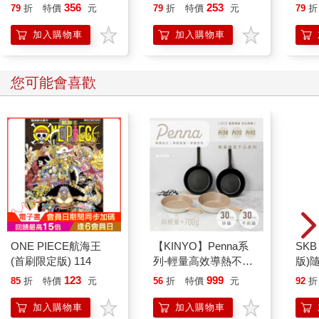
356
253
79
折
特價
元
79
折
特價
元
79
折
加入購物車
加入購物車
您可能會喜歡
SKB
版)
ONE PIECE航海王
【KINYO】Penna系
(首刷限定版) 114
列-輕量高效導熱不沾
平煎鍋30cm
123
999
85
折
特價
元
56
折
特價
元
92
折
加入購物車
加入購物車