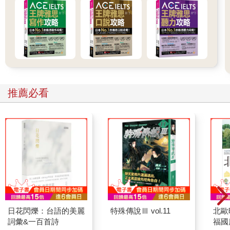
推薦必看
日花閃爍：台語的美麗
特殊傳說Ⅲ vol.11
北歐
詞彙&一百首詩
福國