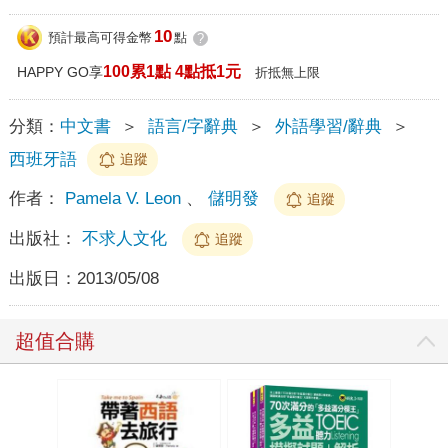
10
預計最高可得金幣
點
?
100累1點 4點抵1元
HAPPY GO享
折抵無上限
分類：
中文書
＞
語言/字辭典
＞
外語學習/辭典
＞
西班牙語
追蹤
作者：
Pamela V. Leon
、
儲明發
追蹤
出版社：
不求人文化
追蹤
出版日：
2013/05/08
超值合購