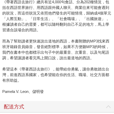
《帶著西語去旅行》總共有近4,000句會話、分為202種情況，包
括在西語世界旅行、用西語跟外國人聊天、商業往來可能會遇到
的狀況，而這些狀況又依照他們發生的可能情境，歸納成4個單元
「人際互動」、「日常生活」、「社會職場」、「出國旅遊」，
根據讀者自己的需要，都可以隨時翻到自己不足的地方，馬上學
習適合該場合的用語。
而為了幫助讀者更快速說出道地的西語，本書附贈的MP3找來西
班牙籍錄音員錄音，發音絕對標準，如果不方便聽MP3的時候，
我們在書本中也都標示出句子中的最重音、次重音、以及句尾語
調，希望讓讀者看完馬上開口說，說出最道地的西語。
希望這本《帶著西語去旅行》，能帶給你勇氣，讓你勇敢踏出台
灣，前進西語系國家，也希望能在你的生活、職場、社交方面都
有所助益。
Pamela V. Leon、儲明發
配送方式