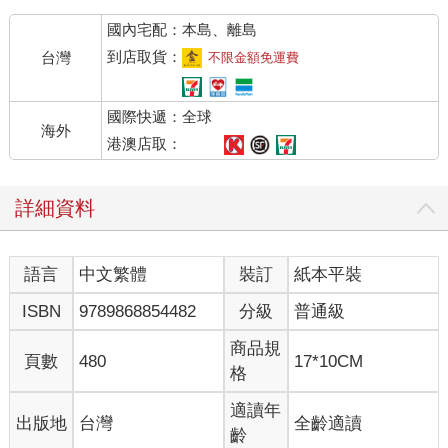
國內宅配：本島、離島
到店取貨：
台灣
不限金額免運費
國際快遞：全球
海外
港澳店取：
詳細資料
語言
中文繁體
裝訂
紙本平裝
ISBN
9789868854482
分級
普通級
商品規
頁數
480
17*10CM
格
適讀年
出版地
台灣
全齡適讀
齡