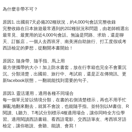
為什麼非帶不可？
原因1. 出國前7天必備202種狀況，約4,000句會話完整收錄
完整收錄在日本旅遊最常遇到的202種狀況和問題，由老師精選出
最常見、最實用的近4,000句會話。無論是問路、求助，還是聊
天、訂飯店，一個人去西班牙、南美洲自助旅行、打工度假或考
西語檢定的夢想，從翻開本書開始！
原因2. 隨身帶、隨手指、馬上用
最方便攜帶的大小！加上防水書套，放在行李箱也完全不會重沉
沉。分類清楚，出國前、旅行中、考試前，還是正在傳簡訊、更
新facebook狀態，一翻就能找到需要的句子。
原因3. 靈活運用，適用各種不同場合
每一個單元皆以情境分類，在書的右側清楚標示，再也不用手忙
腳亂地翻來翻去，就算不會說，也能隨手指。並特別以M書信、R
閱讀、L聽力、T考試分別標示4種適用場合，讓你同時全方位學
習。適用閱讀西語書籍、看西語電影、交西語筆友、考西班牙語
檢定，讓你敢說、會聽、能讀、會寫！