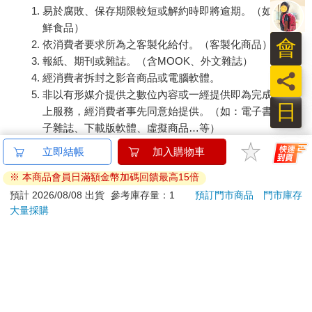
易於腐敗、保存期限較短或解約時即將逾期。（如：生
鮮食品）
會
依消費者要求所為之客製化給付。（客製化商品）
報紙、期刊或雜誌。（含MOOK、外文雜誌）
員
經消費者拆封之影音商品或電腦軟體。
非以有形媒介提供之數位內容或一經提供即為完成之線
日
上服務，經消費者事先同意始提供。（如：電子書、電
子雜誌、下載版軟體、虛擬商品…等）
已拆封之個人衛生用品。（如：內衣褲、刮鬍刀、除毛
刀…等）
若非上列種類商品，均享有到貨7天的猶豫期（含例假
日）。
辦理退換貨時，商品（組合商品恕無法接受單獨退貨）必須
是您收到商品時的原始狀態（包含商品本體、配件、贈品、
保證書、所有附隨資料文件及原廠內外包裝…等），請勿直
接使用原廠包裝寄送，或於原廠包裝上黏貼紙張或書寫文
字。
退回商品若無法回復原狀，將請您負擔回復原狀所需費用，
嚴重時將影響您的退貨權益。