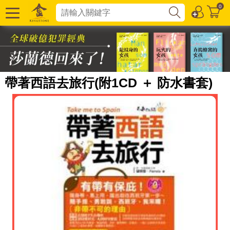
0
帶著西語去旅行(附1CD ＋ 防水書套)