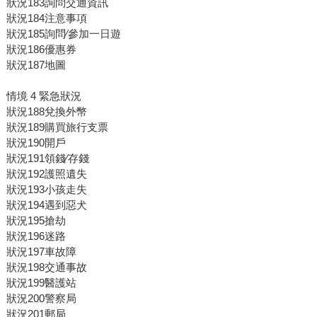
狀況183詢問交通資訊
狀況184注意事項
狀況185詢問∕參加一日遊
狀況186優惠券
狀況187地圖
情境 4 緊急狀況
狀況188兌換外幣
狀況189購買旅行支票
狀況190開戶
狀況191領錢∕存錢
狀況192護照遺失
狀況193小孩走失
狀況194遇到惡犬
狀況195搶劫
狀況196迷路
狀況197車故障
狀況198交通事故
狀況199醫護站
狀況200警察局
狀況201郵局