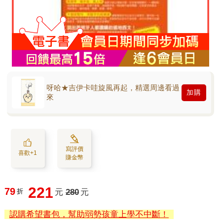
呀哈★吉伊卡哇旋風再起，精選周邊看過
加購
來
寫評價
喜歡+1
賺金幣
221
79
折
元
280
元
認購希望書包，幫助弱勢孩童上學不中斷！