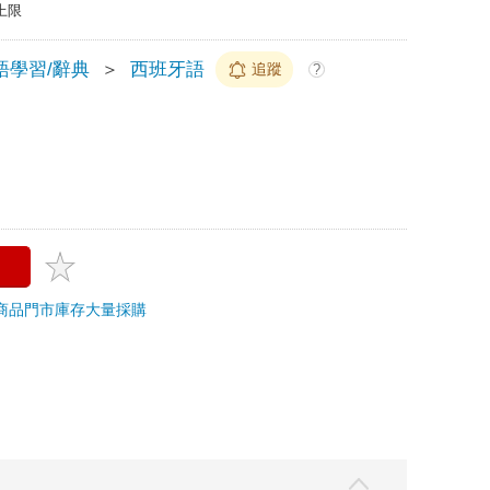
上限
語學習/辭典
＞
西班牙語
追蹤
?
商品
門市庫存
大量採購