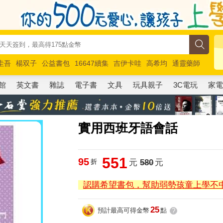
圭吾
楊双子
公益書包
16647續集
吉伊卡哇
高希均
通靈藥師
路邊攤新作
馬斯克
玩具總動員5
超慢跑
館
英文書
雜誌
電子書
文具
玩具親子
3C電玩
家
實用西班牙語會話
551
95
折
元
580
元
認購希望書包，幫助弱勢孩童上學不
25
預計最高可得金幣
點
?