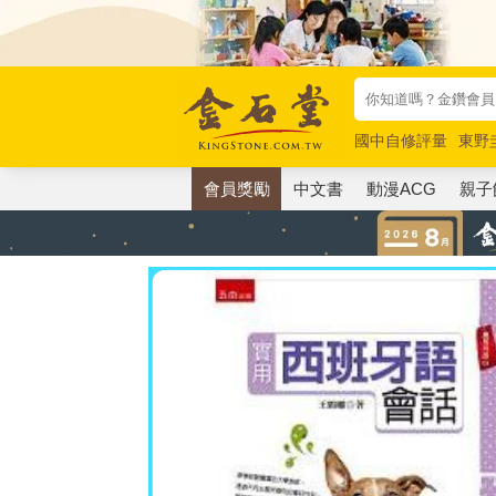
國中自修評量
東野
唯紅花綻放
奧德賽
會員獎勵
中文書
動漫ACG
親子