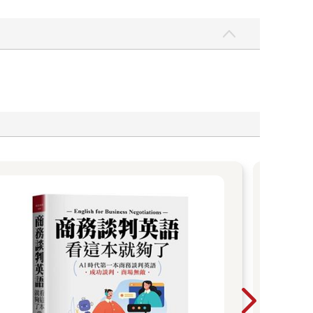
L
30
700+ 書展限定｜79折起 ✔️