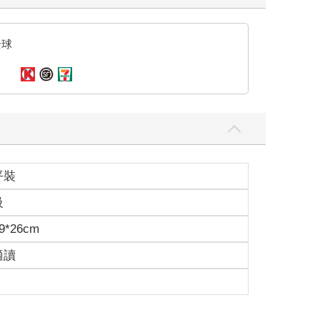
全球
平裝
級
9*26cm
適讀