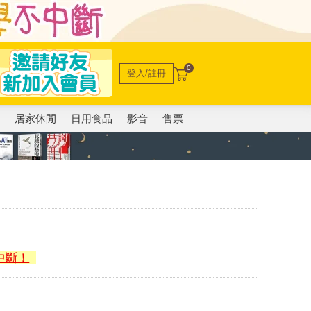
0
登入/註冊
電
居家休閒
日用食品
影音
售票
中斷！