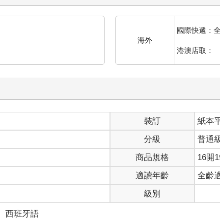
國際快遞：
海外
港澳店取：
裝訂
紙本
分級
普通
商品規格
16開1
適讀年齡
全齡
級別
＞
西班牙語