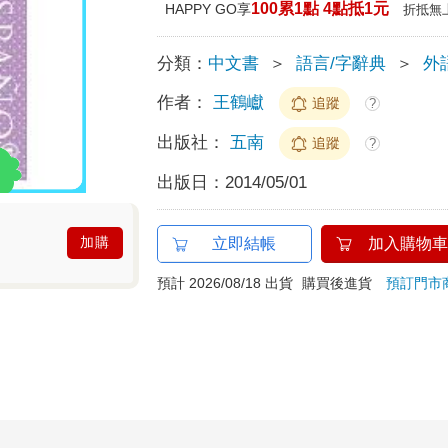
100累1點 4點抵1元
HAPPY GO享
折抵無
分類：
中文書
＞
語言/字辭典
＞
外
作者：
王鶴巘
追蹤
?
出版社：
五南
追蹤
?
出版日：
2014/05/01
加購
立即結帳
加入購物車
預計 2026/08/18 出貨
購買後進貨
預訂門市