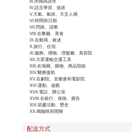
III.求職與請求
IV.語言學習、描述
V.天氣、氣候、天災人禍
VI.時間與日期
VII.問路、請教
VIII.在餐廳、美食
IX.在郵局、敘述
X.旅行、住宿
XI.服飾、禮物、理髮廳、美容院
XII.大眾運輸交通工具
XIII.在海關、購物、商品瑕疵
XIV.醫療援助
XV.在劇院、音樂會和電影院
XVI.運動、遊戲
XVII.電話、辦公室
XVIII.在銀行、保險、廣告
XIX.節慶活動、歷史
XX.喝咖啡與閒聊
配送方式