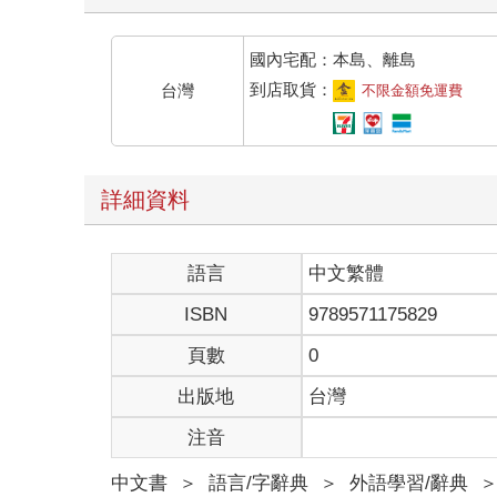
國內宅配：本島、離島
到店取貨：
台灣
不限金額免運費
詳細資料
語言
中文繁體
ISBN
9789571175829
頁數
0
出版地
台灣
注音
中文書
＞
語言/字辭典
＞
外語學習/辭典