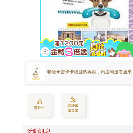
呀哈★吉伊卡哇旋風再起，精選周邊看過來
寫評價
喜歡+1
賺金幣
活動訊息