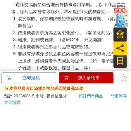
「通訊交易解除權合理例外情事適用準則」，以下商品購買
後，除商品本身有瑕疵外，將不提供7天的猶豫期：
易於腐敗、保存期限較短或解約時即將逾期。（如：生
鮮食品）
會
依消費者要求所為之客製化給付。（客製化商品）
報紙、期刊或雜誌。（含MOOK、外文雜誌）
員
經消費者拆封之影音商品或電腦軟體。
非以有形媒介提供之數位內容或一經提供即為完成之線
日
上服務，經消費者事先同意始提供。（如：電子書、電
子雜誌、下載版軟體、虛擬商品…等）
已拆封之個人衛生用品。（如：內衣褲、刮鬍刀、除毛
立即結帳
加入購物車
刀…等）
※ 本商品會員日滿額金幣加碼回饋最高15倍
若非上列種類商品，均享有到貨7天的猶豫期（含例假
日）。
預計 2026/08/15 出貨
購買後進貨
預訂門市商品
門市庫存
大量採購
辦理退換貨時，商品（組合商品恕無法接受單獨退貨）必須
是您收到商品時的原始狀態（包含商品本體、配件、贈品、
保證書、所有附隨資料文件及原廠內外包裝…等），請勿直
接使用原廠包裝寄送，或於原廠包裝上黏貼紙張或書寫文
字。