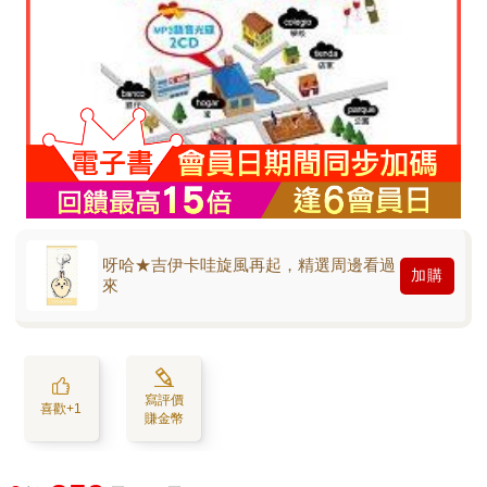
呀哈★吉伊卡哇旋風再起，精選周邊看過
加購
來
寫評價
喜歡+1
賺金幣