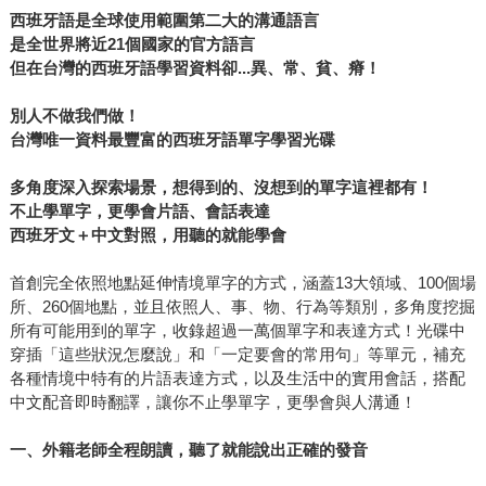
西班牙語是全球使用範圍第二大的溝通語言
是全世界將近21個國家的官方語言
但在台灣的西班牙語學習資料卻...異、常、貧、瘠！
別人不做我們做！
台灣唯一資料最豐富的西班牙語單字學習光碟
多角度深入探索場景，想得到的、沒想到的單字這裡都有！
不止學單字，更學會片語、會話表達
西班牙文＋中文對照，用聽的就能學會
首創完全依照地點延伸情境單字的方式，涵蓋13大領域、100個場
所、260個地點，並且依照人、事、物、行為等類別，多角度挖掘
所有可能用到的單字，收錄超過一萬個單字和表達方式！光碟中
穿插「這些狀況怎麼說」和「一定要會的常用句」等單元，補充
各種情境中特有的片語表達方式，以及生活中的實用會話，搭配
中文配音即時翻譯，讓你不止學單字，更學會與人溝通！
一、外籍老師全程朗讀，聽了就能說出正確的發音