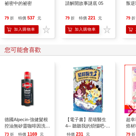
祕密中的祕密
請解開故事謎底 05
叛逆
537
221
79
折
特價
元
79
折
特價
元
79
折
加入購物車
加入購物車
您可能會喜歡
德國Alpecin-強健髮根
【電子書】星喵醫生
超幸
控油無矽靈咖啡因洗髮
4─ 聽聽我的煩惱吧-假
焙材
凝露375ml/瓶-C1強健
期挑戰
愛配
1169
231
73
折
特價
元
特價
元
79
折