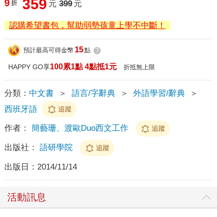
359
9
折
元
399
元
認購希望書包，幫助弱勢孩童上學不中斷！
15
預計最高可得金幣
點
?
100累1點 4點抵1元
HAPPY GO享
折抵無上限
分類：
中文書
＞
語言/字辭典
＞
外語學習/辭典
＞
西班牙語
追蹤
作者：
簡藝珊、渡歐Duo西文工作
追蹤
出版社：
語研學院
追蹤
出版日：
2014/11/14
活動訊息