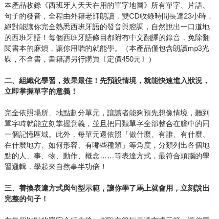
本產品收錄《西班牙人天天在用的單字地圖》所有單字、片語、
句子的發音，全程由外籍老師朗讀，雙CD收錄時間長達23小時，
絕對能讓你完全熟悉西班牙語的發音與腔調，自然說出一口道地
的西班牙語！每個西班牙語條目都附有中文翻譯的錄音，免除翻
閱書本的麻煩，讓你用聽的就能學。（本產品僅包含朗讀mp3光
碟，不含書，書籍請另行購買〔定價450元〕）
二、組織化學習，效果最佳！先預設情境，就能快速進入狀況，
立即掌握單字的意義！
完全依照場所、地點劃分單元，讓讀者能夠預先想像情境，聽到
單字時就能立刻掌握意義，並且把同類單字全部整合在腦中的同
一個記憶區域。此外，每單元還依照「做什麼、有誰、有什麼、
在什麼地方、如何形容、有哪些種類」等角度，分類列出各個地
點的人、事、物、動作、概念……等表達方式，最符合頭腦的學
習邏輯，學起來自然事半功倍！
三、替換表達方式與句型示範，讓你學了馬上就會用，立刻說出
完整的句子！