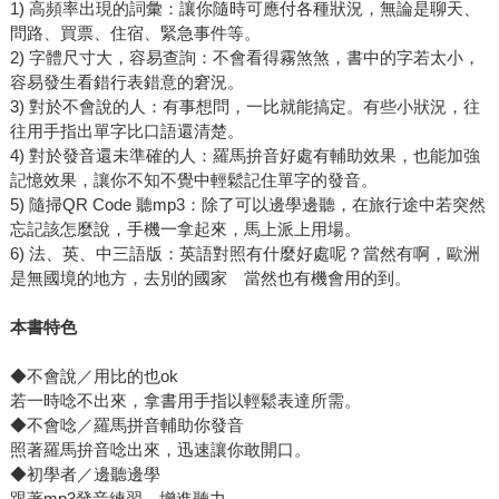
1) 高頻率出現的詞彙：讓你隨時可應付各種狀況，無論是聊天、
問路、買票、住宿、緊急事件等。
2) 字體尺寸大，容易查詢：不會看得霧煞煞，書中的字若太小，
容易發生看錯行表錯意的窘況。
3) 對於不會說的人：有事想問，一比就能搞定。有些小狀況，往
往用手指出單字比口語還清楚。
4) 對於發音還未準確的人：羅馬拚音好處有輔助效果，也能加強
記憶效果，讓你不知不覺中輕鬆記住單字的發音。
5) 隨掃QR Code 聽mp3：除了可以邊學邊聽，在旅行途中若突然
忘記該怎麼說，手機一拿起來，馬上派上用場。
6) 法、英、中三語版：英語對照有什麼好處呢？當然有啊，歐洲
是無國境的地方，去別的國家 當然也有機會用的到。
本書特色
◆不會說／用比的也ok
若一時唸不出來，拿書用手指以輕鬆表達所需。
◆不會唸／羅馬拼音輔助你發音
照著羅馬拚音唸出來，迅速讓你敢開口。
◆初學者／邊聽邊學
跟著mp3發音練習、增進聽力。