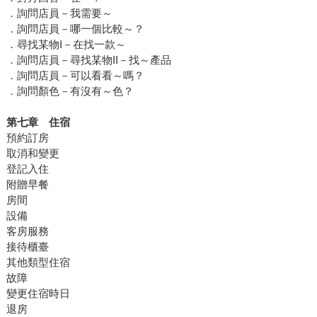
．詢問店員－我需要～
．詢問店員－哪一個比較～？
．尋找某物I－在找一款～
．詢問店員－尋找某物II－找～產品
．詢問店員－可以看看～嗎？
．詢問顏色－有沒有～色？
第七章 住宿
預約訂房
取消和變更
登記入住
附贈早餐
房間
設備
客房服務
接待櫃臺
其他類型住宿
故障
變更住宿時日
退房