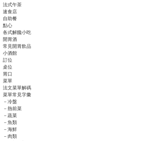
法式午茶
速食店
自助餐
點心
各式解饞小吃
開胃酒
常見開胃飲品
小酒館
訂位
桌位
胃口
菜單
法文菜單解碼
菜單常見字彙
－冷盤
－熱前菜
－蔬菜
－魚類
－海鮮
－肉類