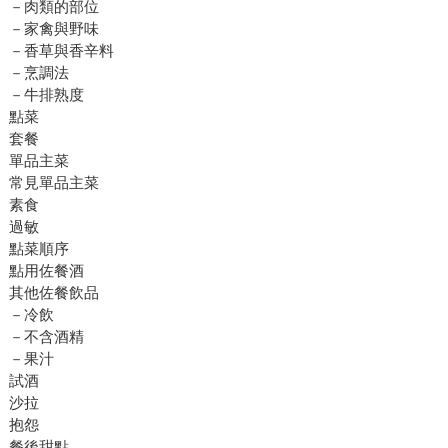
－肉類的部位
－家禽與野味
－香草與香辛料
－烹調法
－牛排熟度
點菜
套餐
單品主菜
常見單品主菜
素食
過敏
點菜順序
點用佐餐酒
其他佐餐飲品
－冷飲
－不含酒精
－果汁
試酒
沙拉
抱怨
餐後甜點