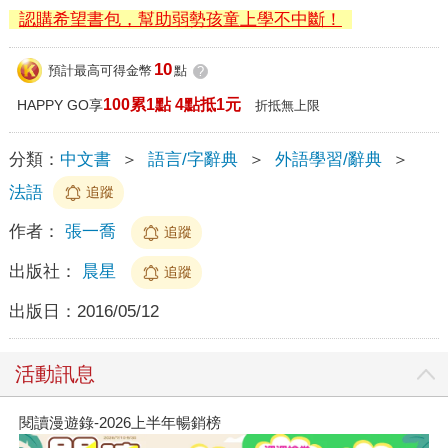
認購希望書包，幫助弱勢孩童上學不中斷！
10
預計最高可得金幣
點
?
100累1點 4點抵1元
HAPPY GO享
折抵無上限
分類：
中文書
＞
語言/字辭典
＞
外語學習/辭典
＞
法語
追蹤
作者：
張一喬
追蹤
出版社：
晨星
追蹤
出版日：
2016/05/12
活動訊息
閱讀漫遊錄-2026上半年暢銷榜