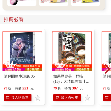
推薦必看
請解開故事謎底 05
如果歷史是一群喵
請解
(15)：大清風雲篇【萌
貓漫畫學歷史】
221
387
79
折
特價
元
79
折
特價
元
79
折
加入購物車
加入購物車