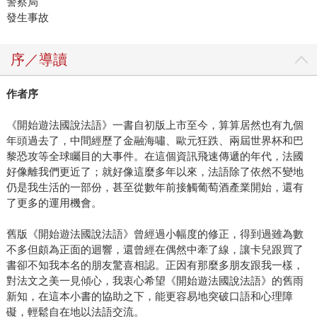
警察局
發生事故
序／導讀
作者序
《開始遊法國說法語》一書自初版上市至今，算算居然也有九個
年頭過去了，中間經歷了金融海嘯、歐元狂跌、兩屆世界杯和巴
黎恐攻等全球矚目的大事件。在這個資訊飛速傳遞的年代，法國
好像離我們更近了；就好像這麼多年以來，法語除了依然不變地
仍是我生活的一部份，甚至從數年前接觸葡萄酒產業開始，還有
了更多的運用機會。
舊版《開始遊法國說法語》曾經過小幅度的修正，得到過雖為數
不多但頗為正面的迴響，還曾經在偶然中牽了線，讓卡兒跟買了
書卻不知我本名的朋友驚喜相認。正因有那麼多朋友跟我一樣，
對法文之美一見傾心，我衷心希望《開始遊法國說法語》的舊雨
新知，在這本小書的協助之下，能更容易地突破口語和心理障
礙，輕鬆自在地以法語交流。