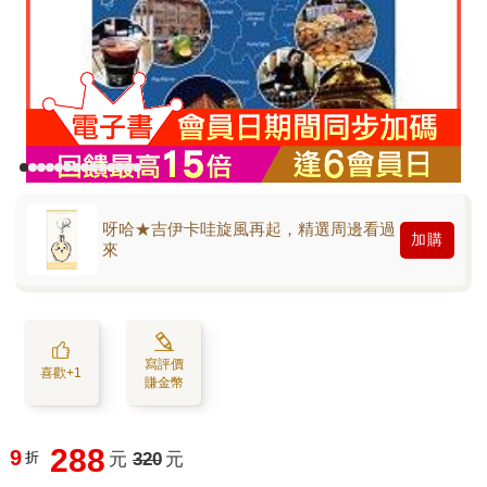
呀哈★吉伊卡哇旋風再起，精選周邊看過
加購
來
寫評價
喜歡+1
賺金幣
288
9
折
元
320
元