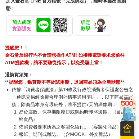
加入金石堂 LINE 官方帳號『完成綁定』，隨時掌握出貨動
態：
提醒您！！
金石堂及銀行均不會請您操作ATM! 如接獲電話要求您前往
ATM提款機，請不要聽從指示，以免受騙上當！
退換貨須知：
**提醒您，鑑賞期不等於試用期，退回商品須為全新狀態**
依據「消費者保護法」第19條及行政院消費者保護處公告之
「通訊交易解除權合理例外情事適用準則」，以下商品購買
後，除商品本身有瑕疵外，將不提供7天的猶豫期：
易於腐敗、保存期限較短或解約時即將逾期。（如：生
鮮食品）
會
依消費者要求所為之客製化給付。（客製化商品）
報紙、期刊或雜誌。（含MOOK、外文雜誌）