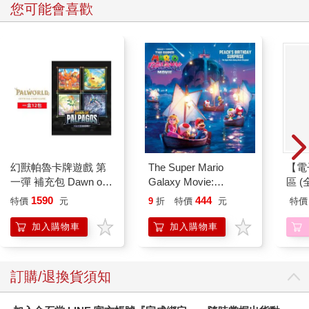
您可能會喜歡
幻獸帕魯卡牌遊戲 第
The Super Mario
【電
一彈 補充包 Dawn of
Galaxy Movie:
區 (
Palpagos（日文版一
Peach`s Birthday
1590
444
特價
元
9
折
特價
元
特價
盒）
Surprise: The Super
Mario Galaxy Movie
加入購物車
加入購物車
Storybook
訂購/退換貨須知