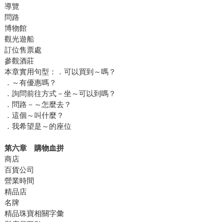
導覽
問路
博物館
觀光遊船
訂位售票處
參觀酒莊
本章實用句型：．可以買到～嗎？
．～有優惠嗎？
．詢問前往方式－坐～可以到嗎？
．問路－～怎麼去？
．這個～叫什麼？
．我希望是～的座位
第六章 購物血拼
商店
百貨公司
營業時間
精品店
名牌
精品珠寶相關字彙