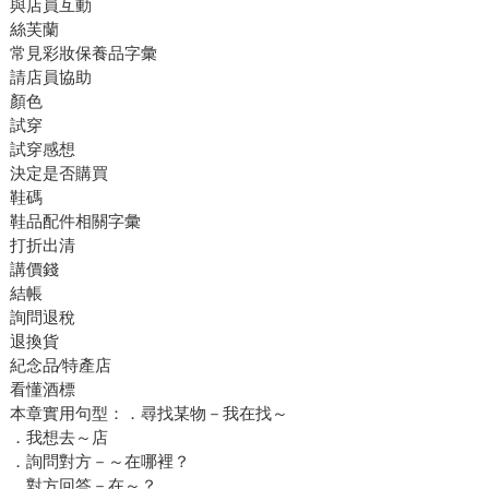
與店員互動
絲芙蘭
常見彩妝保養品字彙
請店員協助
顏色
試穿
試穿感想
決定是否購買
鞋碼
鞋品配件相關字彙
打折出清
講價錢
結帳
詢問退稅
退換貨
紀念品∕特產店
看懂酒標
本章實用句型：．尋找某物－我在找～
．我想去～店
．詢問對方－～在哪裡？
．對方回答－在～？