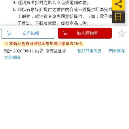
員
經消費者拆封之影音商品或電腦軟體。
非以有形媒介提供之數位內容或一經提供即為完成之線
日
上服務，經消費者事先同意始提供。（如：電子書、電
子雜誌、下載版軟體、虛擬商品…等）
已拆封之個人衛生用品。（如：內衣褲、刮鬍刀、除毛
立即結帳
加入購物車
刀…等）
※ 本商品會員日滿額金幣加碼回饋最高15倍
若非上列種類商品，均享有到貨7天的猶豫期（含例假
日）。
預計 2026/08/11 出貨
購買後進貨
預訂門市商品
門市庫存
大量採購
辦理退換貨時，商品（組合商品恕無法接受單獨退貨）必須
是您收到商品時的原始狀態（包含商品本體、配件、贈品、
保證書、所有附隨資料文件及原廠內外包裝…等），請勿直
接使用原廠包裝寄送，或於原廠包裝上黏貼紙張或書寫文
字。
退回商品若無法回復原狀，將請您負擔回復原狀所需費用，
嚴重時將影響您的退貨權益。