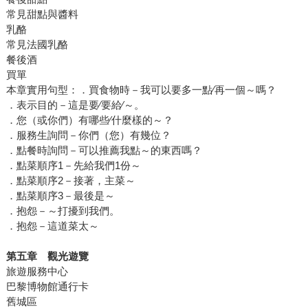
常見甜點與醬料
乳酪
常見法國乳酪
餐後酒
買單
本章實用句型：．買食物時－我可以要多一點∕再一個～嗎？
．表示目的－這是要∕要給∕～。
．您（或你們）有哪些∕什麼樣的～？
．服務生詢問－你們（您）有幾位？
．點餐時詢問－可以推薦我點～的東西嗎？
．點菜順序1－先給我們1份～
．點菜順序2－接著，主菜～
．點菜順序3－最後是～
．抱怨－～打擾到我們。
．抱怨－這道菜太～
第五章 觀光遊覽
旅遊服務中心
巴黎博物館通行卡
舊城區