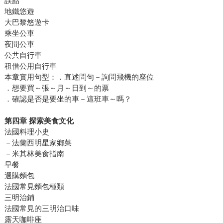
誤點
地鐵悠遊
大巴黎悠遊卡
乘坐公車
夜間公車
公共自行車
租借公用自行車
本章實用句型：．直述問句－詢問飛機的座位
．想要買～張～月～日到～的票
．確認是否是要坐的車－這班車～嗎？
第四章 探索美食文化
法國料理小史
－法蘭西明星家鄉菜
－米其林美食指南
早餐
選購麵包
法國常見麵包種類
三明治鋪
法國常見的三明治口味
露天咖啡座