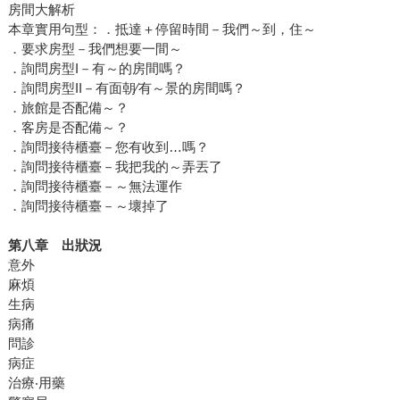
房間大解析
本章實用句型：．抵達＋停留時間－我們～到，住～
．要求房型－我們想要一間～
．詢問房型I－有～的房間嗎？
．詢問房型II－有面朝∕有～景的房間嗎？
．旅館是否配備～？
．客房是否配備～？
．詢問接待櫃臺－您有收到…嗎？
．詢問接待櫃臺－我把我的～弄丟了
．詢問接待櫃臺－～無法運作
．詢問接待櫃臺－～壞掉了
第八章 出狀況
意外
麻煩
生病
病痛
問診
病症
治療‧用藥