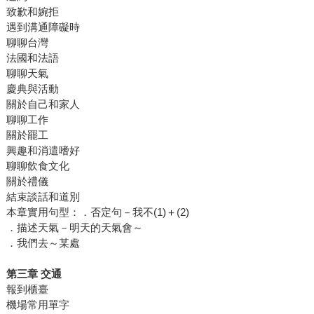
致歉和婉拒
遇到溝通障礙時
聊聊台灣
法國和法語
聊聊天氣
慶典與活動
關於自己和家人
聊聊工作
關於罷工
興趣和消遣嗜好
聊聊飲食文化
關於禮儀
結束談話和道別
本章實用句型：．否定句－我不(1)＋(2)
．描述天氣－明天的天氣會～
．我們去～某處
第三章 交通
報到櫃臺
機場常用單字