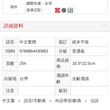
國際快遞：全球
海外
港澳店取：
詳細資料
語言
中文繁體
裝訂
紙本平裝
ISBN
9789864430963
分級
普通級
商品規
頁數
254
16.5*22.5cm
格
適讀年
出版地
台灣
全齡適讀
齡
注音
級別
中文書
＞
語言/字辭典
＞
外語學習/辭典
＞
法語