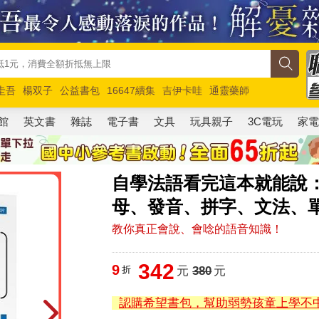
圭吾
楊双子
公益書包
16647續集
吉伊卡哇
通靈藥師
路邊攤新作
馬斯克
玩具總動員5
超慢跑
館
英文書
雜誌
電子書
文具
玩具親子
3C電玩
家
自學法語看完這本就能說
母、發音、拼字、文法、單
教你真正會說、會唸的語音知識！
342
9
折
元
380
元
認購希望書包，幫助弱勢孩童上學不