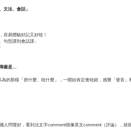
、文法、會話」
，容易體驗好記又好唸！
、句型課到會話課」
音
障礙是
…
你以為的那樣「拼什麼、唸什麼」，一開始肯定會唸錯，感覺「發音」
跟法國人問聲好，看到法文字comment很像英文comment（評論），就很高