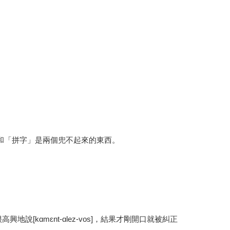
和「拼字」是兩個兜不起來的東西。
興地說[kɑmɛnt-ɑlez-vos]，結果才剛開口就被糾正