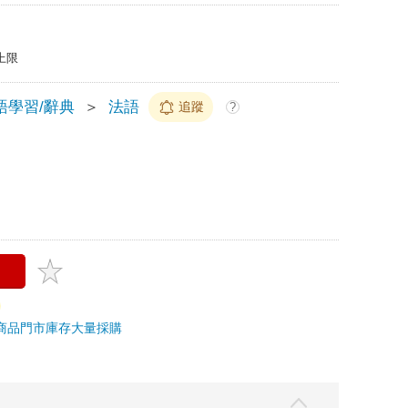
上限
語學習/辭典
＞
法語
追蹤
?
商品
門市庫存
大量採購