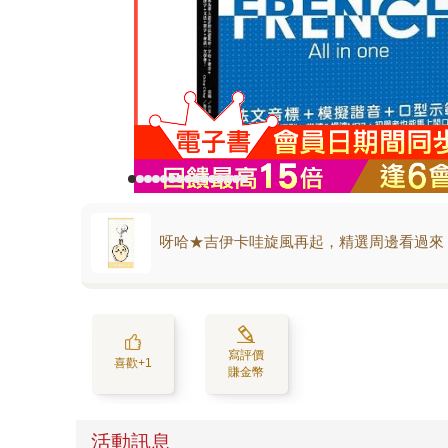
呀哈★吉伊卡哇旋風再起，精選周邊看過來
寫評價
喜歡+1
賺金幣
活動訊息