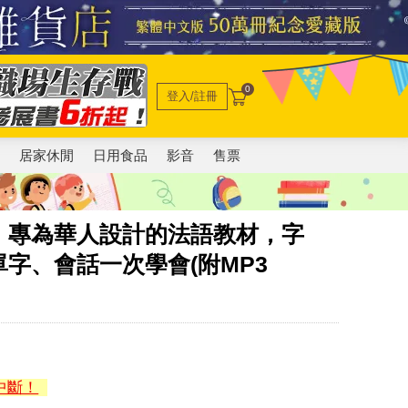
0
登入/註冊
電
居家休閒
日用食品
影音
售票
：專為華人設計的法語教材，字
字、會話一次學會(附MP3
中斷！