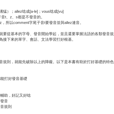
）；allez唸成[a-le]；vous唸成[vu]
子音t、z、s都是不發音的。
ez，所以comment字尾子音t要發音並與allez連音。
就要從基本的字母、發音開始學起，並且還要掌握法語的各類發音規
為接下來的單字、會話、文法學習打好根基。
音規則，就能先破除以上的障礙。以下是本書有助於打好基礎的特色
都能打好發音基礎
音輔助，好記又好唸
的發音
發音規則