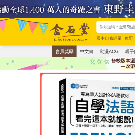
國中自修評量
東野
唯紅花綻放
奧德賽
會員獎勵
中文書
動漫ACG
親子