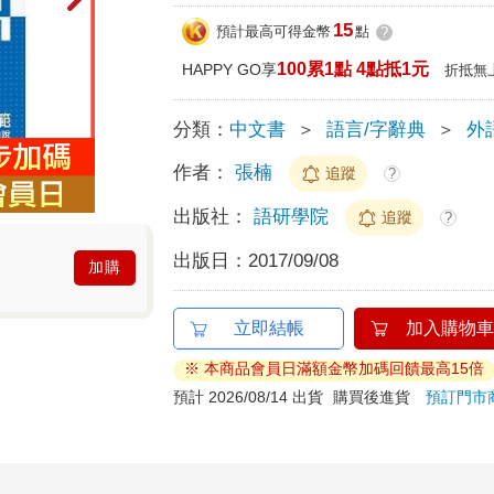
15
預計最高可得金幣
點
?
100累1點 4點抵1元
HAPPY GO享
折抵無
分類：
中文書
＞
語言/字辭典
＞
外
作者：
張楠
追蹤
?
出版社：
語研學院
追蹤
?
出版日：
2017/09/08
加購
立即結帳
加入購物車
※ 本商品會員日滿額金幣加碼回饋最高15倍
預計 2026/08/14 出貨
購買後進貨
預訂門市