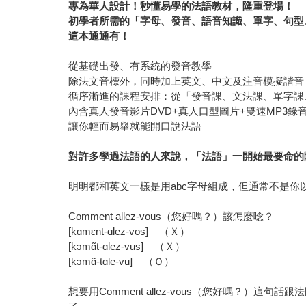
專為華人設計！秒懂易學的法語教材，隆重登場！
初學者所需的「字母、發音、語音知識、單字、句型
這本通通有！
從基礎出發、有系統的發音教學
除法文音標外，同時加上英文、中文及注音模擬諧音
循序漸進的課程安排：從「發音課、文法課、單字課
內含真人發音影片DVD+真人口型圖片+雙速MP3錄
讓你輕而易舉就能開口說法語
對許多學過法語的人來說，「法語」一開始最要命的
明明都和英文一樣是用abc字母組成，但通常不是
Comment allez-vous（您好嗎？）該怎麼唸？
[kɑmɛnt-ɑlez-vos] （Ｘ）
[kɔmɑ̃t-ɑlez-vus] （Ｘ）
[kɔmɑ̃-tɑle-vu] （Ｏ）
想要用Comment allez-vous（您好嗎？）這句話