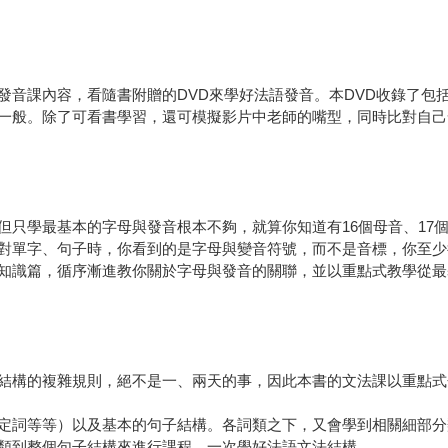
發音課內容，看隨書附贈的DVD來學好法語發音。本DVD收錄了包
一般。除了可看書學習，還可模擬影片中老師的嘴型，同時比對自己
但只學最基本的字母與發音根本不夠，就算你知道有16個母音、17
對單字、句子時，你看到的是字母與變音符號，而不是音標，你至少
知識篇，循序漸進教你關於字母與發音的關聯，並以重點式教學從最
結構的複雜規則，絕不是一、兩天的事，因此本書的文法課以重點式
定詞等等）以及基本的句子結構。各詞類之下，又會學到相關細部分
類到整個句子結構來進行課程，一次學好法語文法結構。