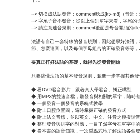
了…
--> 切換成法語發音：comment唸成[kɔ-mɑ̃]（音近：溝猛
--> 字尾子音不發音：從以上個別單字來看，字尾的
--> 請注意連音規則：comment後面是母音開頭的all
法語有自己一套特殊的發音規則，因此想學好法語，
節、怎麼連音，以及每個字母組合的正確發音等等，
要真正打好法語的基礎，就得先從發音開始
只要搞懂法語的基本發音規則，並進一步掌握其他發
◆ 看DVD發音影片，跟著真人學發音、矯正嘴型
◆ 用MP3的雙速音檔，聽發音與相關的單字，隨時
◆ 一個發音一個發音的系統式教學
◆ 附上口腔位置圖，隨時掌握正確的發音方式
◆ 附上法文音標，並以英文、中文、注音之模擬諧
◆ 整理發音與拼字的對應，一目了然字母在單字中
◆ 看本書的語音知識，一次重點式地了解法語各個