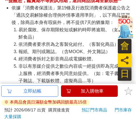
**提醒您，鑑賞期不等於試用期，退回商品須為全新狀態**
依據「消費者保護法」第19條及行政院消費者保護處公告之
「通訊交易解除權合理例外情事適用準則」，以下商品購買
後，除商品本身有瑕疵外，將不提供7天的猶豫期：
易於腐敗、保存期限較短或解約時即將逾期。（如：生
鮮食品）
會
依消費者要求所為之客製化給付。（客製化商品）
報紙、期刊或雜誌。（含MOOK、外文雜誌）
員
經消費者拆封之影音商品或電腦軟體。
非以有形媒介提供之數位內容或一經提供即為完成之線
日
上服務，經消費者事先同意始提供。（如：電子書、電
子雜誌、下載版軟體、虛擬商品…等）
已拆封之個人衛生用品。（如：內衣褲、刮鬍刀、除毛
刀…等）
若非上列種類商品，均享有到貨7天的猶豫期（含例假
日）。
辦理退換貨時，商品（組合商品恕無法接受單獨退貨）必須
是您收到商品時的原始狀態（包含商品本體、配件、贈品、
保證書、所有附隨資料文件及原廠內外包裝…等），請勿直