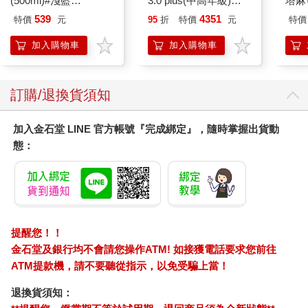
(500ml)#淺藍
3.0 plus(中高年級)沙
塔麻
IMCMB01LB
綠 全新進化玩美上市
園系
539
4351
特價
元
95
折
特價
元
特價
地冰
加入購物車
加入購物車
訂購/退換貨須知
加入金石堂 LINE 官方帳號『完成綁定』，隨時掌握出貨動
態：
提醒您！！
金石堂及銀行均不會請您操作ATM! 如接獲電話要求您前往
ATM提款機，請不要聽從指示，以免受騙上當！
退換貨須知：