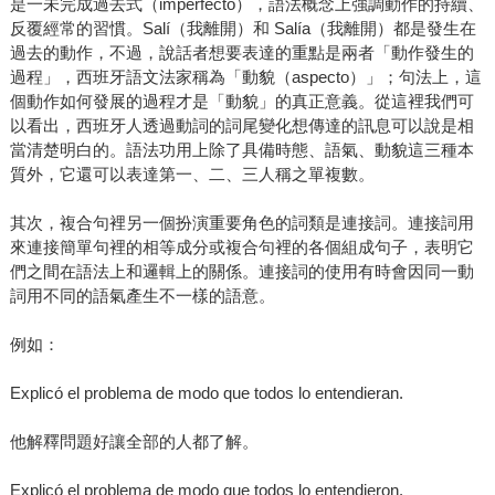
是一未完成過去式（imperfecto），語法概念上強調動作的持續、
反覆經常的習慣。Salí（我離開）和 Salía（我離開）都是發生在
過去的動作，不過，說話者想要表達的重點是兩者「動作發生的
過程」，西班牙語文法家稱為「動貌（aspecto）」；句法上，這
個動作如何發展的過程才是「動貌」的真正意義。從這裡我們可
以看出，西班牙人透過動詞的詞尾變化想傳達的訊息可以說是相
當清楚明白的。語法功用上除了具備時態、語氣、動貌這三種本
質外，它還可以表達第一、二、三人稱之單複數。
其次，複合句裡另一個扮演重要角色的詞類是連接詞。連接詞用
來連接簡單句裡的相等成分或複合句裡的各個組成句子，表明它
們之間在語法上和邏輯上的關係。連接詞的使用有時會因同一動
詞用不同的語氣產生不一樣的語意。
例如：
Explicó el problema de modo que todos lo entendieran.
他解釋問題好讓全部的人都了解。
Explicó el problema de modo que todos lo entendieron.