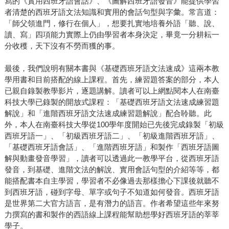
寫的《實用西班牙語會話》、《圖解西班牙語發音》能提供學習
者清楚的西班牙語文法知識和實用的會話句型與字彙。常言道：
「師父領進門，修行在個人」，想要扎實地培養外語「聽、說、
讀、寫」四項能力實際上仍由學習者本身決定，畢竟一分耕耘一
分收穫，天下沒有不勞而獲的事。
最後，我們說明有關本書與《基礎西班牙語文法速成》這兩本教
學用書和目前搭配的線上課程。首先，練習題答案的部分，本人
已親自錄製教學影片，逐題講解。讀者可以上網點閱本人在南臺
科技大學已錄製的開放式課程：「基礎西班牙語文法速成練習題
解說」和「進階西班牙語文法速成練習題解說」配合聆聽。此
外，本人在南臺科技大學從100學年度開始已先後完成錄製「初級
西班牙語一」、「初級西班牙語二」、「初級進階西班牙語」、
「基礎西班牙語會話」、「進階西班牙語」和製作「西班牙語圖
解與動畫發音學習」，讀者可以透過此一教學平台，從西班牙語
發音，到基礎、進階文法的解說、實用會話句型的介紹等等，都
能搭配書本自主學習，學習者不必像過去那樣擔心下課後就聽不
到西班牙語，碰到字母、單字或句子不知道如何發音。西班牙語
是世界第二大官方語言，是有潛力的語言。作者希望這些年來努
力撰寫的書和製作的西語線上課程能幫助想學好西班牙語的莘莘
學子。