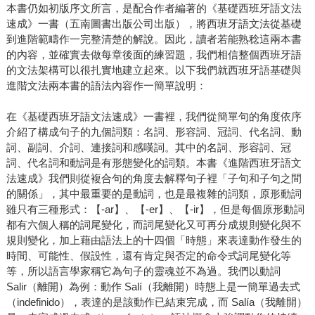
本書仍如初版序文所言，是配合作者編著的《基礎西班牙語文法
速成》一書（五南圖書出版公司出版），將西班牙語文法從基礎
到進階範疇作一完整清楚的解說。因此，讀者若能熟稔這兩本書
的內容，並確實去做每章後面的練習題，我們相信整個西班牙語
的文法架構可以很扎實地建立起來。以下我們就西班牙語基礎與
進階文法兩本書的語法內容作一簡單說明：
在《基礎西班牙語文法速成》一書裡，我們從簡單句的角度依序
介紹了構成句子的九個詞類：名詞、形容詞、冠詞、代名詞、動
詞、副詞、介詞、連接詞和感嘆詞。其中的名詞、形容詞、冠
詞、代名詞和動詞是有形態變化的詞類。本書《進階西班牙語文
法速成》我們則從複合句的角度去解釋句子裡「子句和子句之間
的關係」，其中最重要的是動詞，也是最複雜的詞類，原形動詞
雖只有三種形式：【-ar】、【-er】、【-ir】，但是每個原形動詞
都有六個人稱的詞尾變化，而詞尾變化又可再分成規則變化與不
規則變化，加上藉由語法上的十四個「時態」來表達動作發生的
時間、可能性、假設性，還有肯定與否定的命令式詞尾變化等
等，所以語言學家稱它為句子的靈魂並不為過。我們以動詞
Salir（離開）為例：動作 Salí（我離開）時態上是一簡單過去式
（indefinido），表達的是該動作已結束完成，而 Salía（我離開）