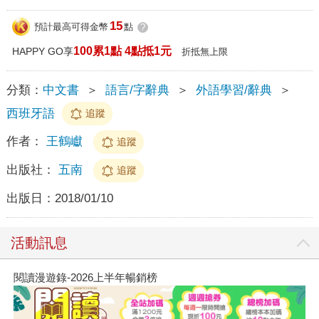
15
預計最高可得金幣
點
?
100累1點 4點抵1元
HAPPY GO享
折抵無上限
分類：
中文書
＞
語言/字辭典
＞
外語學習/辭典
＞
西班牙語
追蹤
作者：
王鶴巘
追蹤
出版社：
五南
追蹤
出版日：
2018/01/10
活動訊息
閱讀漫遊錄-2026上半年暢銷榜