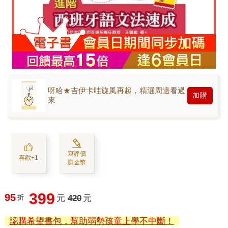
呀哈★吉伊卡哇旋風再起，精選周邊看過
加購
來
寫評價
喜歡+1
賺金幣
399
95
折
元
420
元
認購希望書包，幫助弱勢孩童上學不中斷！