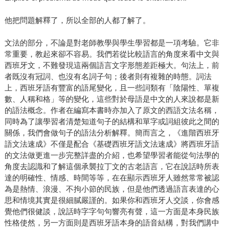
他把問題解釋了，所以全部的人都了解了。
文法的部分，不論是對老師教學與學生學習都是一項考驗。它非
常重要，教起來卻不容易。我們若從比較語言的角度來看中文與
西班牙文，不難發現這兩個語言文字形態差距極大。句法上，前
者既沒有冠詞、也沒有名詞子句；後者則有複雜的時態。詞法
上，西班牙語有豐富的語尾變化，且一些詞類有「陰陽性、單複
數、人稱和格」等的變化，這些對於母語是中文的人來說都是新
的語法概念。作者在編寫本書時亦加入了原文的西語文法名稱，
同時為了讓學習者清楚知道句子的結構和單字或詞組彼此之間的
關係，我們會做句子的語法分析解釋。簡而言之，《進階西班牙
語文法速成》不僅是配合《基礎西班牙語文法速成》將西班牙語
的文法做更進一步完整詳盡的介紹，也希望學習者能從句法學的
角度去認識和了解這個承襲拉丁文的古老語言，它在說話時所表
達的明確性、情感、時間等等，在在顯示西班牙人雖然常常被認
為是熱情、浪漫、不拘小節的民族，但是他們透過語言表達的心
思和情境其實是很細膩嚴謹的。如果你和西班牙人交談，你會感
覺他們很健談，說話時字字句句響亮有聲，這一方面是本身民族
性格使然，另一方面則是西班牙語本身的語音結構，對我們講中