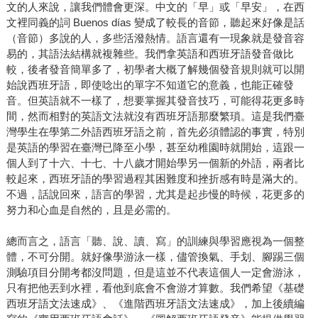
文的人來說，讓我們體會更深。中文的「早」或「早安」，在西
文裡同義的詞 Buenos días 變成了較長的音節，聽起來好像是話
（音節）多說的人，多些活潑熱情。語言還有一現象就是發音容
易的，其語法結構就複雜些。我們拿英語和西班牙語發音做比
較，後者發音簡單多了，初學者大概了解幾個發音規則就可以開
始說西班牙語，即使唸出的單字不知道它的意義，也能正確發
音。但英語就不一樣了，想要掌握其發音技巧，可能得花更多時
間，然而相對的英語文法就沒有西班牙語那麼繁瑣。這是我們臺
灣學生在學第二外語西班牙語之前，首先必須體認的事實，特別
是英語的學習在臺灣已降至小學，甚至幼稚園時就開始，這跟一
個人到了十六、十七、十八歲才開始學另一個新的外語，兩者比
較起來，西班牙語的學習過程其困難度和挫折感有時是滿大的。
不過，話說回來，語言的學習，尤其是起步慢的時候，花更多的
努力和心血是自然的，且是必需的。
總而言之，語言「聽、說、讀、寫」的訓練與學習應視為一個整
體，不可分開。就好像學游泳一樣，儘管換氣、手划、腳踢三個
測驗項目分開考都沒問題，但是這並不代表這個人一定會游泳，
只有把他丟到水裡，看他到底會不會游才算數。我們希望《基礎
西班牙語文法速成》、《進階西班牙語文法速成》，加上後續編