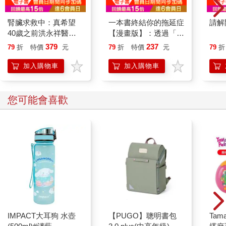
腎臟求救中：真希望
一本書終結你的拖延症
請解
40歲之前洪永祥醫師
【漫畫版】：透過「小
就告訴我這些事
行動」打開大腦的行動
379
237
79
折
特價
元
79
折
特價
元
79
折
開關，懶人也能變身
「行動派」的37個科
加入購物車
加入購物車
學方法
您可能會喜歡
IMPACT大耳狗 水壺
【PUGO】聰明書包
Tam