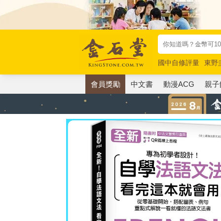
國中自修評量
東野
唯紅花綻放
奧德賽
會員獎勵
中文書
動漫ACG
親子