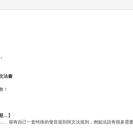
，
文法書
教！
是…】
B, C…，卻有自己一套特殊的發音規則與文法規則，例如法語有很多