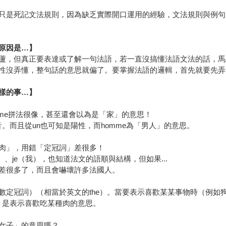
只是死記文法規則，因為缺乏實際開口運用的經驗，文法規則與例句
原因是…】
蘆，但真正要表達或了解一句法語，若一直沒搞懂法語文法的話，馬
性沒弄懂，整句話的意思就偏了。要掌握法語的邏輯，首先就要先弄
樣的事…】
home拼法很像，甚至還會以為是「家」的意思！
連音。而且從un也可知是陽性，而homme為「男人」的意思。
肉」，用錯「定冠詞」差很多！
歡）、je（我），也知道法文的語順與結構，但如果...
，意思就差很多了，而且會嚇壞許多法國人。
複數定冠詞）（相當於英文的the）。當要表示喜歡某某事物時（例如狗）
時，是表示喜歡吃某種肉的意思。
女子」的意思嗎？