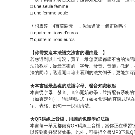
□ une seule femme
□ une femme seule
＊想表達「4百萬歐元」，你知道哪一個正確嗎？
□ quatre millions d’euros
□ quatre millions euros
【你需要這本法語文法書的理由是…】
若您遇到以上情況，買了一堆怎麼學都學不會的法語
法語教材，從最基礎的「字母、發音、音節」教起，
法的同時，透過開口唸出看到的法文例子，更能加深
★
本書從最基礎的法語字母、發音知識教起
本書從字母、發音、音節開始教學，並搭配有系統的
（如否定句）、時態與語式（如-er動詞的直陳式
字、表格、例句一一說明清楚。
★QR
碼線上音檔，用聽的也能學好法語
本書每一單元都備有QR碼線上音檔，當你正在學習
以達到良好學習效果。此外，可掃描全書MP3下載Q