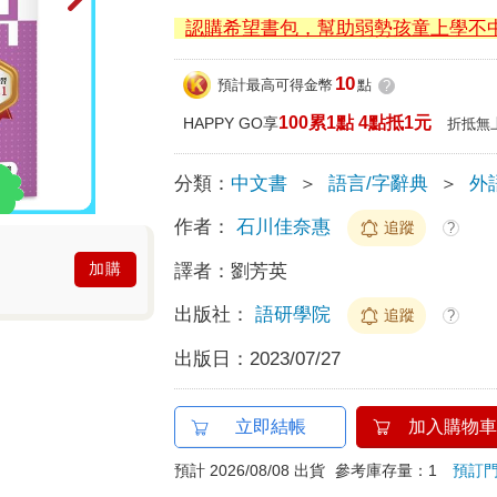
認購希望書包，幫助弱勢孩童上學不
10
預計最高可得金幣
點
?
100累1點 4點抵1元
HAPPY GO享
折抵無
分類：
中文書
＞
語言/字辭典
＞
外
作者：
石川佳奈惠
追蹤
?
加購
譯者：
劉芳英
出版社：
語研學院
追蹤
?
出版日：
2023/07/27
立即結帳
加入購物車
預計 2026/08/08 出貨
參考庫存量：1
預訂