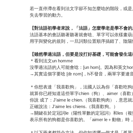
若一直停滯在看到法文字卻不知怎麼唸的階段，或是
失去學習的動力。
【對法語初學者來說，「法語」怎麼學老是學不會的
法語基本的會話聽著聽著就會唸、單字可以依樣畫葫
用字與變化的規則，一旦詞類位置順序搞錯了、陰陽
【雖然學過法語，但要是沒打好基礎，可能會發生這
＊看到法文un homme
沒學過法語的人可能會唸：[un hom]。因為和英文
→其實這個字要唸 [œ̃ nɔm]，h不發音，兩單字要
＊你想表達「我喜歡狗」，法國人以為你「喜歡吃狗
就算你已經知道這些單字chien（狗）、aimer（喜
你說 成了：J’aime le chien.（我喜歡狗肉）
正確說法：J’aime les chiens.（我喜歡狗。）
→關鍵在於定冠詞le（陽性單數的定冠詞）和les（
表示所有的狗都是你喜歡的。「aimer le＋動物」
＊以下兩者都符合文法，但你知道哪一個才是「孤單