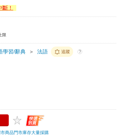
中斷！
上限
語學習/辭典
＞
法語
追蹤
?
門市商品
門市庫存
大量採購