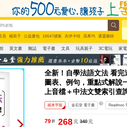
圭吾
楊双子
公益書包
16647續集
吉伊卡哇
高希均
通靈藥師
路邊攤新作
馬斯克
玩具總動員5
超慢跑
館
英文書
雜誌
電子書
文具
玩具親子
3C電玩
家
全新！自學法語文法 看
圖表、例句，重點式解說
上音檔＋中法文雙索引查
?
紙本平裝
金石堂 電子書
Readmoo
268
79
折
元
340
元