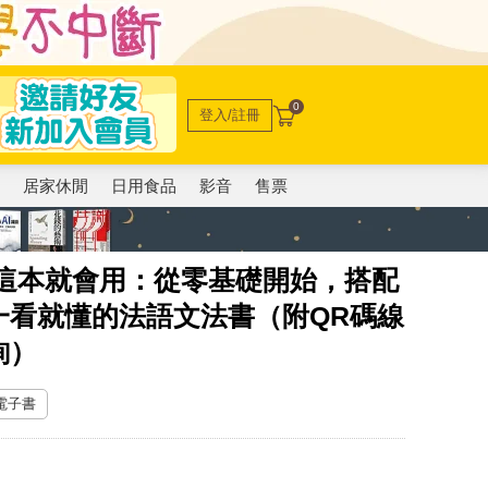
0
登入/註冊
電
居家休閒
日用食品
影音
售票
完這本就會用：從零基礎開始，搭配
一看就懂的法語文法書（附QR碼線
詢）
 電子書