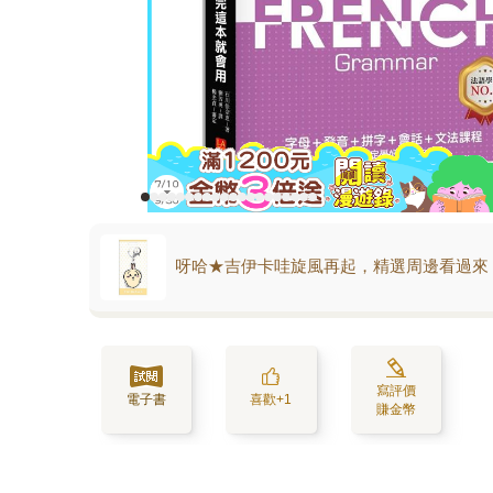
呀哈★吉伊卡哇旋風再起，精選周邊看過來
寫評價
電子書
喜歡+1
賺金幣