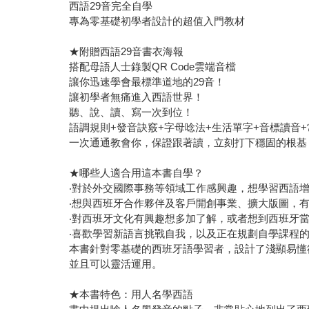
西語29音完全自學
專為零基礎初學者設計的超值入門教材
★附贈西語29音書衣海報
搭配母語人士錄製QR Code雲端音檔
讓你迅速學會最標準道地的29音！
讓初學者無痛進入西語世界！
聽、說、讀、寫一次到位！
語調規則+發音訣竅+字母唸法+生活單字+音標讀音
一次通通教會你，保證跟著讀，立刻打下穩固的根基
★哪些人適合用這本書自學？
‧對於外交國際事務等領域工作感興趣，想學習西語
‧想與西班牙合作夥伴及客戶開創事業、擴大版圖，
‧對西班牙文化有興趣想多加了解，或者想到西班牙
‧喜歡學習新語言挑戰自我，以及正在規劃自學課程
本書針對零基礎的西班牙語學習者，設計了淺顯易懂
並且可以靈活運用。
★本書特色：用人名學西語