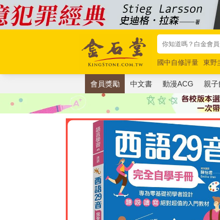
國中自修評量
東野
唯紅花綻放
奧德賽
會員獎勵
中文書
動漫ACG
親子