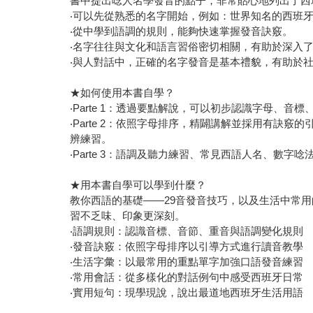
書中提出唸人名學發音的點子，非常貼心地列出了西
‧可以先從熟悉的名字開始，例如：世界知名的西班牙演員及歌
‧從中學到語調的規則，能夠快速掌握發音訣竅。
‧名字往往與文化和語言習俗密切相關，有助於深入
‧與人對話中，正確的名字發音是基本禮貌，有助於
★如何使用本書自學？
‧Parte 1：透過要點解說，可以初步認識字母、音
‧Parte 2：依照字母排序，精闢講解並採用有
辨練習。
‧Parte 3：語調及聽力練習、常見西語人名、數
★用本書自學可以學到什麼？
教你西語的基礎——29音發音技巧，以及生活中常
習不乏味、印象更深刻。
‧語調規則：認識音標、音節、重音與語調變化規則
‧發音訣竅：依照字母排序以引導方式進行讀音教學
‧生活字彙：以最常用的重點單字加強口語發音練習
‧常用會話：從多樣化的對話例句中感受西班牙日常
‧實用短句：現學現說，說出最道地西班牙生活用語