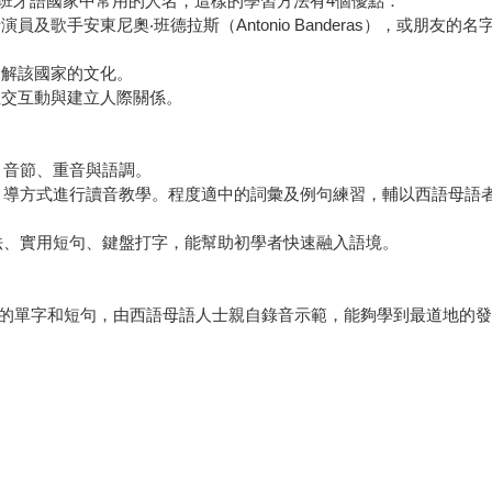
班牙語國家中常用的人名，這樣的學習方法有4個優點：
手安東尼奧‧班德拉斯（Antonio Banderas），或朋友的名字B
了解該國家的文化。
社交互動與建立人際關係。
標、音節、重音與語調。
訣竅的引導方式進行讀音教學。程度適中的詞彙及例句練習，輔以西語母
字唸法、實用短句、鍵盤打字，能幫助初學者快速融入語境。
用的單字和短句，由西語母語人士親自錄音示範，能夠學到最道地的