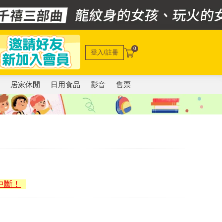
0
登入/註冊
電
居家休閒
日用食品
影音
售票
中斷！