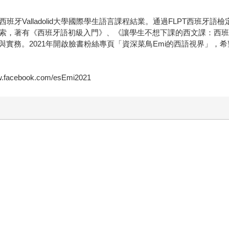
牙Valladolid大學國際學生語言課程結業。通過FLPT西班牙
探索，著有《西班牙語初級入門》、《讓學生不想下課的西文課：西
實務。2021年開啟臉書粉絲專頁「資深菜鳥Emi的西語視界」，
cebook.com/esEmi2021