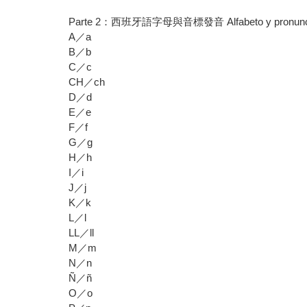
Parte 2：西班牙語字母與音標發音 Alfabeto y pronunci
A／a
B／b
C／c
CH／ch
D／d
E／e
F／f
G／g
H／h
I／i
J／j
K／k
L／l
LL／ll
M／m
N／n
Ñ／ñ
O／o