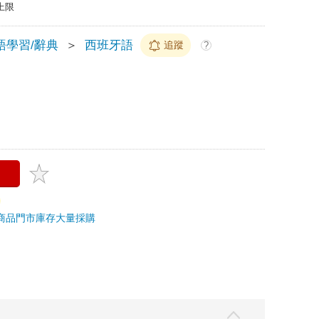
上限
語學習/辭典
＞
西班牙語
追蹤
?
商品
門市庫存
大量採購