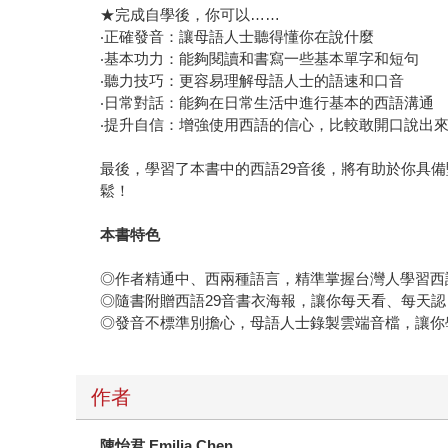
★完成自學後，你可以……
‧正確發音：讓母語人士聽得懂你在說什麼
‧基本功力：能夠閱讀和書寫一些基本單字和短句
‧聽力技巧：更容易理解母語人士的語速和口音
‧日常對話：能夠在日常生活中進行基本的西語溝通
‧提升自信：增強使用西語的信心，比較敢開口說出
最後，學習了本書中的西語29音後，將有助於你具
鬆！
本書特色
◎作者精通中、西兩種語言，精準掌握台灣人學習西
◎隨書附贈西語29音書衣海報，讓你每天看、每天
◎發音不標準別擔心，母語人士錄製雲端音檔，讓你
作者
陳怡君 Emilia Chen