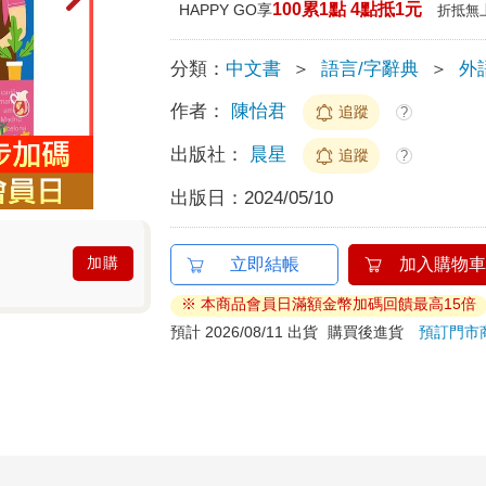
100累1點 4點抵1元
HAPPY GO享
折抵無
分類：
中文書
＞
語言/字辭典
＞
外
作者：
陳怡君
追蹤
?
出版社：
晨星
追蹤
?
出版日：
2024/05/10
加購
立即結帳
加入購物車
※ 本商品會員日滿額金幣加碼回饋最高15倍
預計 2026/08/11 出貨
購買後進貨
預訂門市