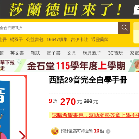
圭吾
楊双子
公益書包
16647續集
吉伊卡哇
通靈藥師
路邊攤新作
馬斯克
玩具總動員5
超慢跑
館
英文書
雜誌
電子書
文具
玩具親子
3C電玩
家
西語29音完全自學手冊
270
9
折
元
300
元
認購希望書包，幫助弱勢孩童上學不
10
預計最高可得金幣
點
?