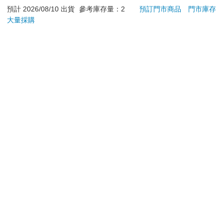
ATM提款機，請不要聽從指示，以免受騙上當！
預計 2026/08/10 出貨
參考庫存量：2
預訂門市商品
門市庫存
退換貨須知：
大量採購
**提醒您，鑑賞期不等於試用期，退回商品須為全新狀態**
依據「消費者保護法」第19條及行政院消費者保護處公告之
「通訊交易解除權合理例外情事適用準則」，以下商品購買
後，除商品本身有瑕疵外，將不提供7天的猶豫期：
易於腐敗、保存期限較短或解約時即將逾期。（如：生
鮮食品）
依消費者要求所為之客製化給付。（客製化商品）
報紙、期刊或雜誌。（含MOOK、外文雜誌）
經消費者拆封之影音商品或電腦軟體。
非以有形媒介提供之數位內容或一經提供即為完成之線
上服務，經消費者事先同意始提供。（如：電子書、電
子雜誌、下載版軟體、虛擬商品…等）
已拆封之個人衛生用品。（如：內衣褲、刮鬍刀、除毛
刀…等）
若非上列種類商品，均享有到貨7天的猶豫期（含例假
日）。
辦理退換貨時，商品（組合商品恕無法接受單獨退貨）必須