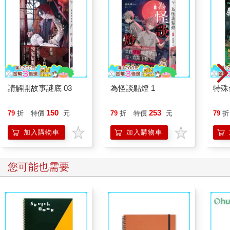
請解開故事謎底 03
為怪談點燈 1
特殊傳
150
253
79
折
特價
元
79
折
特價
元
79
折
加入購物車
加入購物車
您可能也需要