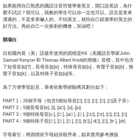
如果能用自己熟悉的國語注音符號學會英文，開口說英語，為什
麼不試試？我可以，我教的學生可以你一定也可以。語言是拿來
溝通的，不是拿來嚇人的。不怕英文，就怕自己錯過學好英文的
好方法。再給自己一次衝刺的機會，加油吧！
開場白
目前國內英（美）語最常使用的因標是KK（美國語言學家John
Samuel Kenyon 和 Thomas Albert Knott的簡稱）音標，其中包含
了短母音如[?]，長母音如[e]，特殊母音如[u]，有聲子音如[b]，無
聲子音如[k]，以及特殊子音如[q]等。
為了方便學習起見，筆者依教學經驗將其劃分如下：
PART 1：26個字母（包含5個短母音[□], [□], [□], [□], [□]及子音）
PART 2：5個長母音[e], [i], [a□], [o], [ju]
PART 3：9個特殊母音[u ], [□ ], [a□ ], [□ ], [□□], [□r], [□], [□], [□]
PART 4：9個特殊子音[□ ], [□ ], [□ ], [□], [t□],[ d□], [□], [tr ], [dr]
字母索引：將因標依字母組排順序表，頗具實用參考價值