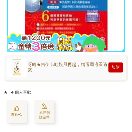
呀哈★吉伊卡哇旋風再起，精選周邊看過
加購
來
★
4
個人喜歡
寫評價
喜歡+1
賺金幣