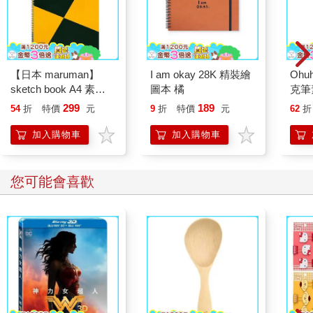
【日本 maruman】
I am okay 28K 精裝繪
Oh
sketch book A4 素描
圖本 橘
克筆
本 繪圖本 空白繪圖本
299
189
54
折
特價
元
9
折
特價
元
62
折
速寫本
加入購物車
加入購物車
您可能會喜歡