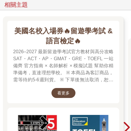
相關主題
美國名校入場券🔥留遊學考試 &
語言檢定🔥
2026–2027 最新留遊學考試官方教材與高分攻略
SAT・ACT・AP・GMAT・GRE・TOEFL 一站
備齊 官方指南 × 名師解析 × 模擬試題 幫助你精
準備考，直達理想學校。 ※ 本商品為客訂商品，
需等待約5-6週到貨。 ※ 下單後無法取消，恕不
接受退換貨。 ※ 若無法接受等待時間，請勿下
看更多
單。