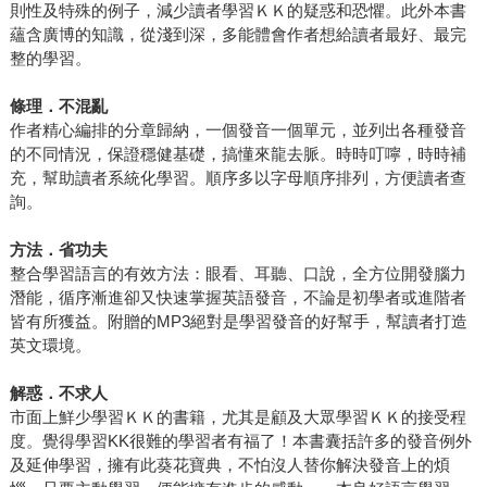
則性及特殊的例子，減少讀者學習ＫＫ的疑惑和恐懼。此外本書
蘊含廣博的知識，從淺到深，多能體會作者想給讀者最好、最完
整的學習。
條理．不混亂
作者精心編排的分章歸納，一個發音一個單元，並列出各種發音
的不同情況，保證穩健基礎，搞懂來龍去脈。時時叮嚀，時時補
充，幫助讀者系統化學習。順序多以字母順序排列，方便讀者查
詢。
方法．省功夫
整合學習語言的有效方法：眼看、耳聽、口說，全方位開發腦力
潛能，循序漸進卻又快速掌握英語發音，不論是初學者或進階者
皆有所獲益。附贈的MP3絕對是學習發音的好幫手，幫讀者打造
英文環境。
解惑．不求人
市面上鮮少學習ＫＫ的書籍，尤其是顧及大眾學習ＫＫ的接受程
度。覺得學習KK很難的學習者有福了！本書囊括許多的發音例外
及延伸學習，擁有此葵花寶典，不怕沒人替你解決發音上的煩