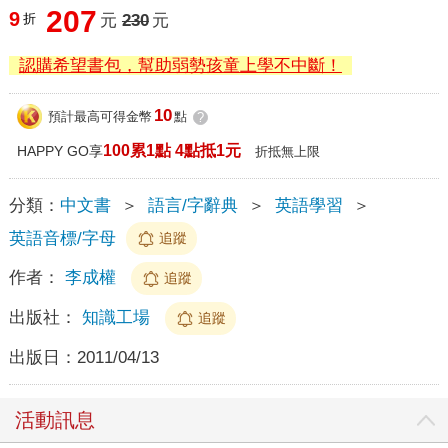
207
9
折
元
230
元
認購希望書包，幫助弱勢孩童上學不中斷！
10
預計最高可得金幣
點
?
100累1點 4點抵1元
HAPPY GO享
折抵無上限
分類：
中文書
＞
語言/字辭典
＞
英語學習
＞
英語音標/字母
追蹤
作者：
李成權
追蹤
出版社：
知識工場
追蹤
出版日：
2011/04/13
活動訊息