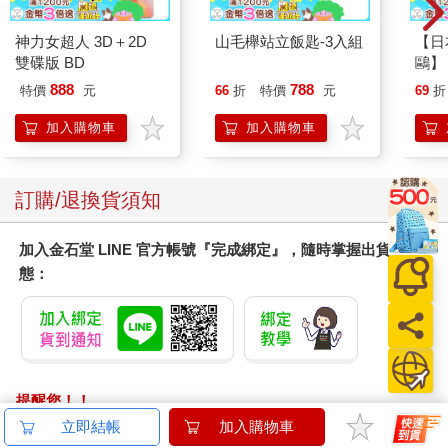
神力女超人 3D＋2D
山毛櫸站立飯匙-3入組
【日本
雙碟版 BD
鷗】
(8款
888
788
特價
元
66
折
特價
元
69
折
Kit
企鵝
加入購物車
加入購物車
訂購/退換貨須知
加入金石堂 LINE 官方帳號『完成綁定』，隨時掌握出貨動
態：
提醒您！！
金石堂及銀行均不會請您操作ATM! 如接獲電話要求您前往
立即結帳
加入購物車