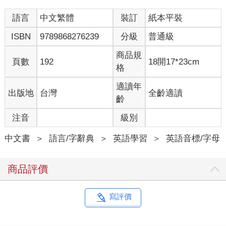
語言
中文繁體
裝訂
紙本平裝
ISBN
9789868276239
分級
普通級
商品規
頁數
192
18開17*23cm
格
適讀年
出版地
台灣
全齡適讀
齡
注音
級別
中文書
＞
語言/字辭典
＞
英語學習
＞
英語音標/字母
商品評價
寫評價