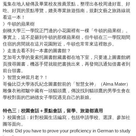
蒐集在地人秘傳及畢業校友推薦景點，整理出各校周邊好逛、好
吃、好買的景點導覽，媲美專業旅遊指南，規劃文藝之旅路線就
看這一本！
》牛頓的蘋果樹
劍橋大學三一學院正門邊的小花園裡有一棵「牛頓的蘋果樹」。
事實上，這不是砸到牛頓的那棵蘋果樹，但牛頓在三一學院期間
住宿的房間就在這片花園附近，牛頓也常常來這裡散步。
》走進去看不到一本書的圖書館？
芝加哥大學的曼索托圖書館藏書都在地下室，只要連上圖書館網
頁搜尋圖書，機器手臂就能把書挑出來，再發簡訊通知借書者到
前台領書。
》智慧女神當月老？！
哥倫比亞大學洛氏紀念圖書館前的「智慧女神」（Alma Mater）
雕像衣袍褶皺中藏有一頭貓頭鷹，傳說找到貓頭鷹的男學生會在
學校對面的巴納德女子學院遇見自己的新娘。
特色三：校園會話＋景點會話，留學、旅遊都適用
》校園會話：針對校園生活編寫，包括申請學校、選課、參加社
團等面向。
Heidi: Did you have to prove your proficiency in German to study