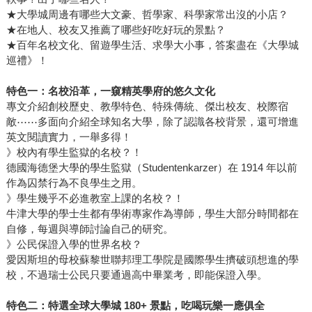
★大學城周邊有哪些大文豪、哲學家、科學家常出沒的小店？
★在地人、校友又推薦了哪些好吃好玩的景點？
★百年名校文化、留遊學生活、求學大小事，答案盡在《大學城
巡禮》！
特色一：名校沿革，一窺精英學府的悠久文化
專文介紹創校歷史、教學特色、特殊傳統、傑出校友、校際宿
敵⋯⋯多面向介紹全球知名大學，除了認識各校背景，還可增進
英文閱讀實力，一舉多得！
》校內有學生監獄的名校？！
德國海德堡大學的學生監獄（Studentenkarzer）在 1914 年以前
作為囚禁行為不良學生之用。
》學生幾乎不必進教室上課的名校？！
牛津大學的學士生都有學術專家作為導師，學生大部分時間都在
自修，每週與導師討論自己的研究。
》公民保證入學的世界名校？
愛因斯坦的母校蘇黎世聯邦理工學院是國際學生擠破頭想進的學
校，不過瑞士公民只要通過高中畢業考，即能保證入學。
特色二：特選全球大學城 180+ 景點，吃喝玩樂一應俱全