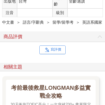
出版地
台灣
全齡適讀
齡
注音
級別
中文書
＞
語言/字辭典
＞
留學/留學考
＞
英語系國家
商品評價
寫評價
相關主題
考前最後救星LONGMAN多益實
戰全攻略
30天衝刺TOEIC高分！一次突破700+ 書展限定