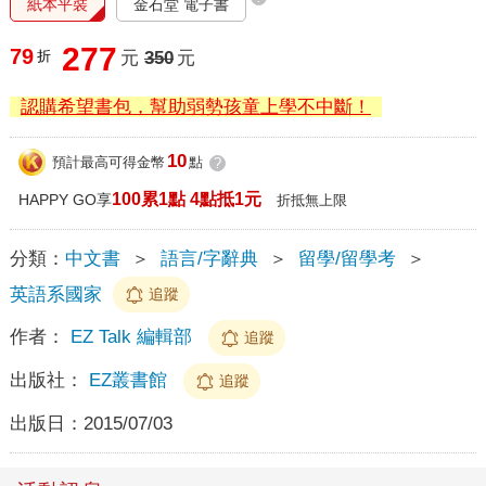
紙本平裝
金石堂 電子書
277
79
折
元
350
元
認購希望書包，幫助弱勢孩童上學不中斷！
10
預計最高可得金幣
點
?
100累1點 4點抵1元
HAPPY GO享
折抵無上限
分類：
中文書
＞
語言/字辭典
＞
留學/留學考
＞
英語系國家
追蹤
作者：
EZ Talk 編輯部
追蹤
出版社：
EZ叢書館
追蹤
出版日：
2015/07/03