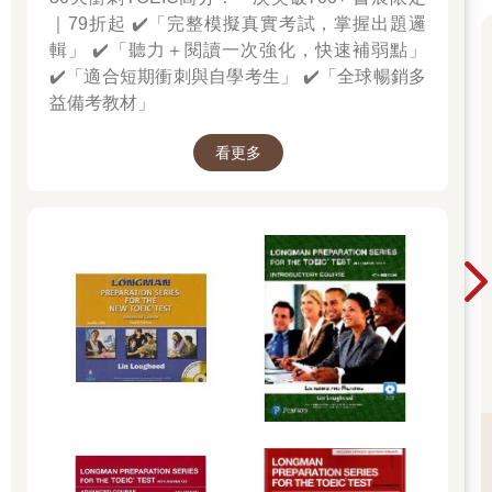
｜79折起 ✔️「完整模擬真實考試，掌握出題邏
輯」 ✔️「聽力＋閱讀一次強化，快速補弱點」
✔️「適合短期衝刺與自學考生」 ✔️「全球暢銷多
益備考教材」
看更多