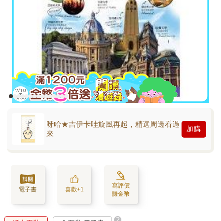
呀哈★吉伊卡哇旋風再起，精選周邊看過
加購
來
寫評價
電子書
喜歡+1
賺金幣
?