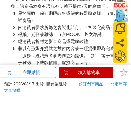
後，除商品本身有瑕疵外，將不提供7天的猶豫期：
易於腐敗、保存期限較短或解約時即將逾期。（如：生
鮮食品）
依消費者要求所為之客製化給付。（客製化商品）
報紙、期刊或雜誌。（含MOOK、外文雜誌）
經消費者拆封之影音商品或電腦軟體。
非以有形媒介提供之數位內容或一經提供即為完成之線
上服務，經消費者事先同意始提供。（如：電子書、電
子雜誌、下載版軟體、虛擬商品…等）
已拆封之個人衛生用品。（如：內衣褲、刮鬍刀、除毛
立即結帳
加入購物車
刀…等）
若非上列種類商品，均享有到貨7天的猶豫期（含例假
預計 2026/08/17 出貨
購買後進貨
預訂門市商品
門市庫存
大量採購
日）。
辦理退換貨時，商品（組合商品恕無法接受單獨退貨）必須
是您收到商品時的原始狀態（包含商品本體、配件、贈品、
保證書、所有附隨資料文件及原廠內外包裝…等），請勿直
接使用原廠包裝寄送，或於原廠包裝上黏貼紙張或書寫文
字。