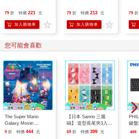
221
213
79
折
特價
元
79
折
特價
元
79
折
加入購物車
加入購物車
您可能會喜歡
The Super Mario
【日本 Sanrio 三麗
PHI
Galaxy Movie:
鷗】 造型長尾夾3入組
鍵盤滑
Peach`s Birthday
(8款可選) 凱蒂貓 Hello
444
399
9
折
特價
元
69
折
特價
元
499
Surprise: The Super
Kitty 庫洛米 布丁狗 酷