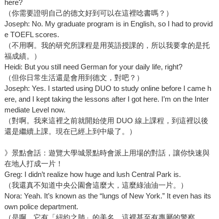
here?
（你需要證明自己的德文好到可以在這裡唸書嗎？）
Joseph: No. My graduate program is in English, so I had to provid
e TOEFL scores.
（不用啊。我的研究所課程是用英語授課的，所以我要拿的是托
福成績。）
Heidi: But you still need German for your daily life, right?
（但你日常生活還是會用到德文，對吧？）
Joseph: Yes. I started using DUO to study online before I came h
ere, and I kept taking the lessons after I got here. I’m on the Inter
mediate Level now.
（對啊。我來這裡之前就開始使用 DUO 線上課程，到這裡以後
還是繼續上課。現在已經上到中級了。）
》景點會話：遊覽大學城景點時會派上用場的對話，讓你快速與
在地人打成一片！
Greg: I didn’t realize how huge and lush Central Park is.
（我還真不知道中央公園會這麼大，這麼綠油油一片。）
Nora: Yeah. It’s known as the “lungs of New York.” It even has its
own police department.
（是啊。它有「紐約之肺」的美名。這裡甚至有專屬的警察