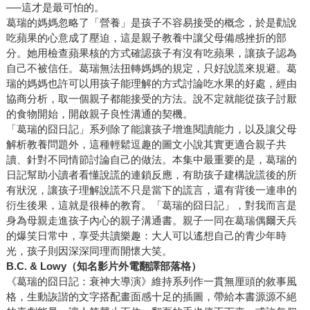
──這才是最可怕的。
葛瑞的媽媽忽略了「營養」是孩子不容易接受的概念，於是勸說
吃蘋果的心意成了壓迫，這是親子教養中讓父母備感挫折的部
分。她用檢查蘋果核的方式確認孩子有沒有吃蘋果，讓孩子認為
自己不被信任。葛瑞無法扭轉媽媽的規定，只好說謊來規避。葛
瑞的媽媽也許可以用孩子能理解的方式討論吃水果的好處，經由
協商分析，取一個親子都能接受的方法。說不定就能從孩子討厭
的食物開始，開啟親子良性溝通的契機。
「葛瑞的囧日記」系列除了能讓孩子增進閱讀能力，以及讓父母
解析教養問題外，這種輕鬆逗趣的圖文小說其實更適合親子共
讀、針對不同情節討論自己的做法。本集中最重要的是，葛瑞的
日記幫助小讀者看懂說謊的連鎖反應，有助孩子建構說謊後的所
有狀況，讓孩子理解說謊不只是當下的謊言，還有背後一連串的
衍生後果，這就是很棒的教育。「葛瑞的囧日記」，對我而言是
身為母親走進孩子內心的親子溝通書。親子一同在葛瑞偶爾天兵
的爆笑日常中，享受共讀樂趣：大人可以遙想自己的青少年時
光，孩子則因深深同理而開懷大笑。
B.C. & Lowy
（知名影片外電翻譯部落格）
《葛瑞的囧日記：衰神大導演》維持系列作一貫無厘頭的敘事風
格，生動詼諧的文字搭配畫面感十足的插圖，帶給本書源源不絕