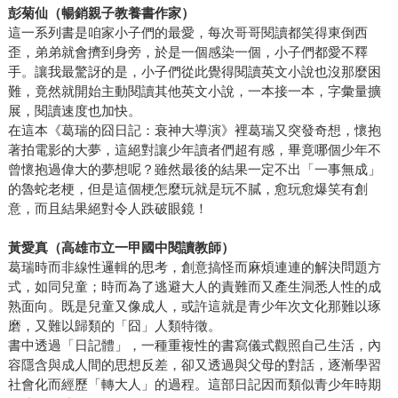
彭菊仙（暢銷親子教養書作家）
這一系列書是咱家小子們的最愛，每次哥哥閱讀都笑得東倒西
歪，弟弟就會擠到身旁，於是一個感染一個，小子們都愛不釋
手。讓我最驚訝的是，小子們從此覺得閱讀英文小說也沒那麼困
難，竟然就開始主動閱讀其他英文小說，一本接一本，字彙量擴
展，閱讀速度也加快。
在這本《葛瑞的囧日記：衰神大導演》裡葛瑞又突發奇想，懷抱
著拍電影的大夢，這絕對讓少年讀者們超有感，畢竟哪個少年不
曾懷抱過偉大的夢想呢？雖然最後的結果一定不出「一事無成」
的魯蛇老梗，但是這個梗怎麼玩就是玩不膩，愈玩愈爆笑有創
意，而且結果絕對令人跌破眼鏡！
黃愛真（高雄市立一甲國中閱讀教師）
葛瑞時而非線性邏輯的思考，創意搞怪而麻煩連連的解決問題方
式，如同兒童；時而為了逃避大人的責難而又產生洞悉人性的成
熟面向。既是兒童又像成人，或許這就是青少年次文化那難以琢
磨，又難以歸類的「囧」人類特徵。
書中透過「日記體」，一種重複性的書寫儀式觀照自己生活，內
容隱含與成人間的思想反差，卻又透過與父母的對話，逐漸學習
社會化而經歷「轉大人」的過程。這部日記因而類似青少年時期