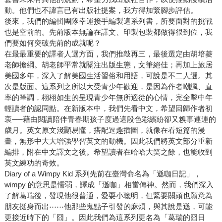
動。他們也不諱言已有出版社提案，我方得加緊腳步評估。
後來，我們的編輯團隊幸運接手編製這系列書，所要面對的挑戰
也是空前的。先前版本無論在譯文、印製包裝都做得很到位，我
們要如何突破先前的成就呢？
在最最重要的譯者人選方面，我們推敲再三，最後選定由胡培菱
老師擔綱。胡老師平常就關注出版生態，文筆絕佳；再加上旅居
美國多年，深入了解美國生活習俗和用語，可說是不二人選。其
次是版面。這系列之所以大受青少年歡迎，是因為作者嘲諷、直
率的筆調，栩栩如生的呈現青少年無所適從的心情，完全擊中年
輕讀者的認同點。在新版本中，我們先看中文，希望回歸作者初
衷──藉由閱讀陪伴青春期孩子度過這段色彩繽紛卻又糗事連連的
歲月。英文原文淺顯易懂，搭配逗趣插圖，就像在看短篇的漫
畫，無形中大大增強學習英文的動機。因此我們將英文部分重新
編排，附在中文譯文之後。希望讀者在哈哈大笑之餘，也能收到
英文練功的奇效。
Diary of a Wimpy Kid 系列先前在臺灣命名為「遜咖日記」，
wimpy 的意思是懦弱，譯成「遜咖」相當傳神。然而，我們深入
了解葛瑞後，發現他很普通，愛耍小聰明，但緊要關頭也願意為
朋友挺身而出⋯⋯他那些鬼點子引發的麻煩，與其說是遜，可能
更接近時下的「囧」。因此我們為這系列更名為「葛瑞的囧日