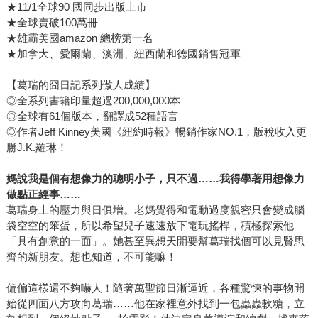
★11/1全球90 國同步出版上市
★全球賣破100萬冊
★雄霸美國amazon 總榜第一名
★加拿大、愛爾蘭、澳洲、紐西蘭和德國銷售冠軍
【葛瑞的囧日記系列傲人成績】
◎全系列書籍印量超過200,000,000本
◎全球有61個版本，翻譯成52種語言
◎作者Jeff Kinney美國《紐約時報》暢銷作家NO.1，版稅收入更
勝J.K.羅琳！
媽說我是個有想像力的聰明小子，只不過……我得學著用想像力
做點正經事……
葛瑞身上的壓力與日俱增。老媽覺得和電動過度親密只會變成腦
袋空空的笨蛋，所以希望兒子速速放下電玩搖桿，積極探索他
「具有創意的一面」。她甚至異想天開要幫葛瑞找個可以見賢思
齊的新朋友。想也知道，不可能嘛！
偏偏這樣還不夠嚇人！隨著萬聖節日漸逼近，各種驚悚的事物開
始從四面八方攻向葛瑞……他在家裡意外找到一包蟲蟲軟糖，立