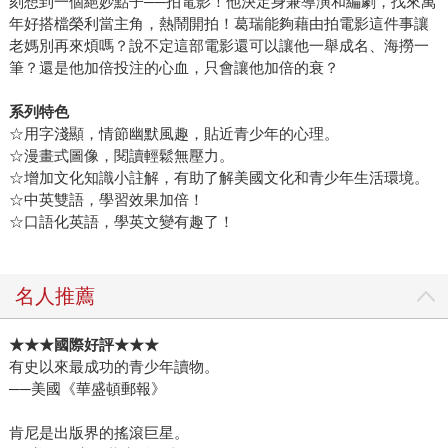
刻想到一個絕妙點子──拍電影！他決定身兼導演和編劇，找來萬
年好搭檔榮利當主角，熱鬧開拍！葛瑞能夠藉由拍電影這件事讓
老媽別再來煩嗎？說不定這部電影還可以讓他一舉成名、海撈一
筆？還是他加倍投注的心血，只會讓他加倍的衰？
系列特色
☆用字淺顯，情節幽默風趣，貼近青少年的心理。
☆漫畫式圖像，閱讀輕鬆無壓力。
☆增加文化知識小註解，有助了解美國文化和青少年生活環境。
☆中英雙語，學習效果加倍！
☆口語化英語，學英文變有趣了！
名人推薦
★★★國際好評★★★
有史以來最成功的青少年讀物。
──美國《華盛頓郵報》
肯尼是出版界的搖滾巨星。