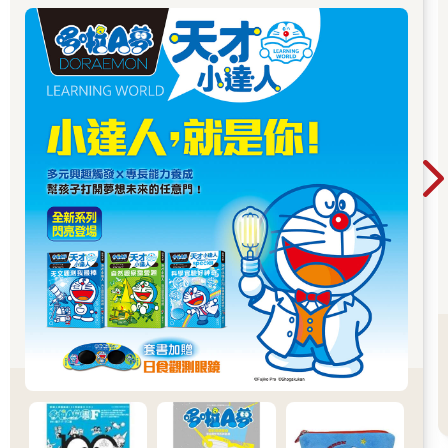
最新的第十一集《衰神大導演》呈現了許多孩子面臨的關卡。我
讀著其中葛瑞逃避吃蘋果而欺騙媽媽的說謊歷程，不禁回想起自
己如何面對女兒說謊。那次我發現孩子受朋友教唆而侵占我的零
錢後，才在孩子笨拙的謊言中理解到她不懂何謂教唆，也不了解
侵占會導致什麼後果。當我真正理解孩子的說謊動機，才有機會
協助孩子。
孩子說謊的行為其實不可怕。但如果孩子背後沒有一個讓他即使
犯錯也能一起討論反省的後盾，沒有一個可以看懂他困境的大人
──這才是最可怕的。
葛瑞的媽媽忽略了「營養」是孩子不容易接受的概念，於是勸說
吃蘋果的心意成了壓迫，這是親子教養中讓父母備感挫折的部
分。她用檢查蘋果核的方式確認孩子有沒有吃蘋果，讓孩子認為
自己不被信任。葛瑞無法扭轉媽媽的規定，只好說謊來規避。葛
瑞的媽媽也許可以用孩子能理解的方式討論吃水果的好處，經由
協商分析，取一個親子都能接受的方法。說不定就能從孩子討厭
的食物開始，開啟親子良性溝通的契機。
「葛瑞的囧日記」系列除了能讓孩子增進閱讀能力，以及讓父母