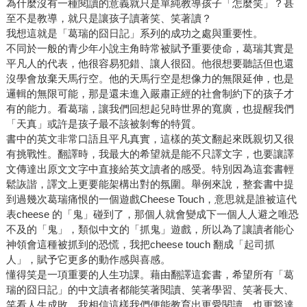
為什麼沒有一種閱讀的意義就只是單純教導孩子「怎麼笑」？甚
至不是教導，就只是讓孩子讀著笑、笑著讀？
我想這就是「葛瑞的囧日記」系列的成功之處與重要性。
不同於一般的青少年小說主角時常被賦予重要使命，葛瑞其實是
平凡人的代表，他很容易犯錯、讓人很囧。他很想要聽話但也還
沒學會放棄天馬行空。他的天馬行空是想像力的無限延伸，也是
邏輯的無限可能，那是還未進入嚴肅正經的社會制約下的孩子才
有的能力。看葛瑞，讓我們回想起兒時世界的寬廣，也提醒我們
「天真」或許是孩子最不該被剝奪的特質。
書中的英文非常口語且平凡真實，這樣的英文翻起來既親切又很
有挑戰性。翻譯時，我最大的希望就是能不只譯文字，也要讓譯
文傳達出原文文字中直接給英文讀者的感受。特別因為這套書輕
鬆詼諧，譯文上更要能架構出對的氛圍。舉例來說，整套書中提
到過幾次葛瑞痛恨的一個遊戲Cheese Touch，意思就是誰被這代
表cheese 的「鬼」碰到了，那個人就會變成下一個人人避之唯恐
不及的「鬼」，類似中文的「抓鬼」遊戲，所以為了讓讀者能心
神領會這種被抓到的恐慌，我把cheese touch 翻成「起司抓
人」，賦予它更多的動作感與喜感。
懂得笑是一項重要的人生功課。藉由翻譯這套書，希望所有「葛
瑞的囧日記」的中文讀者都能笑著閱讀、笑著學習、笑著長大、
笑看人生成敗，我相信這樣我們便能教育出更愛閱讀，也更豁達