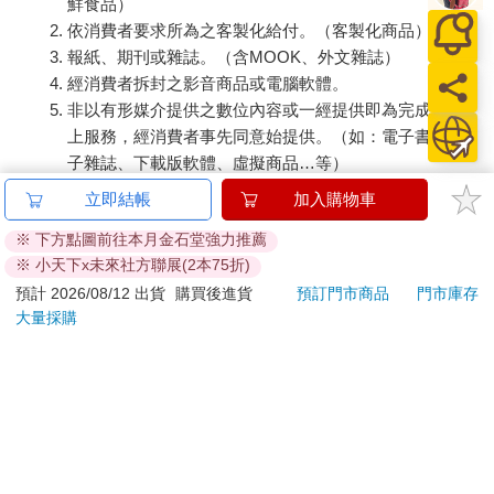
鮮食品）
依消費者要求所為之客製化給付。（客製化商品）
報紙、期刊或雜誌。（含MOOK、外文雜誌）
經消費者拆封之影音商品或電腦軟體。
非以有形媒介提供之數位內容或一經提供即為完成之線
上服務，經消費者事先同意始提供。（如：電子書、電
子雜誌、下載版軟體、虛擬商品…等）
已拆封之個人衛生用品。（如：內衣褲、刮鬍刀、除毛
立即結帳
加入購物車
刀…等）
※ 下方點圖前往本月金石堂強力推薦
若非上列種類商品，均享有到貨7天的猶豫期（含例假
※ 小天下x未來社方聯展(2本75折)
日）。
預計 2026/08/12 出貨
購買後進貨
預訂門市商品
門市庫存
辦理退換貨時，商品（組合商品恕無法接受單獨退貨）必須
大量採購
是您收到商品時的原始狀態（包含商品本體、配件、贈品、
保證書、所有附隨資料文件及原廠內外包裝…等），請勿直
接使用原廠包裝寄送，或於原廠包裝上黏貼紙張或書寫文
字。
退回商品若無法回復原狀，將請您負擔回復原狀所需費用，
嚴重時將影響您的退貨權益。