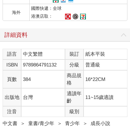
美國多年，深入了解美國生活習俗和用語，可說是不二人選。其
國際快遞：全球
次是版面。這系列之所以大受青少年歡迎，是因為作者嘲諷、直
海外
率的筆調，栩栩如生的呈現青少年無所適從的心情，完全擊中年
港澳店取：
輕讀者的認同點。在新版本中，我們先看中文，希望回歸作者初
衷──藉由閱讀陪伴青春期孩子度過這段色彩繽紛卻又糗事連連的
詳細資料
歲月。英文原文淺顯易懂，搭配逗趣插圖，就像在看短篇的漫
畫，無形中大大增強學習英文的動機。因此我們將英文部分重新
編排，附在中文譯文之後。希望讀者在哈哈大笑之餘，也能收到
語言
中文繁體
裝訂
紙本平裝
英文練功的奇效。
ISBN
9789864791132
分級
普通級
Diary of a Wimpy Kid 系列先前在臺灣命名為「遜咖日記」，
wimpy 的意思是懦弱，譯成「遜咖」相當傳神。然而，我們深入
商品規
頁數
384
16*22CM
了解葛瑞後，發現他很普通，愛耍小聰明，但緊要關頭也願意為
格
朋友挺身而出⋯⋯他那些鬼點子引發的麻煩，與其說是遜，可能
更接近時下的「囧」。因此我們為這系列更名為「葛瑞的囧日
適讀年
出版地
台灣
11~15歲適讀
記」，希望捕捉到年輕孩子無厘頭、懊惱等種種不明所以的心
齡
情。
注音
級別
「葛瑞的囧日記」，用一則則笑料不斷的事件，陪伴青春期的孩
中文書
＞
童書/青少年
＞
青少年
＞
成長小說
子度過難挨的成長之路。身為父母的我們，其實也很適合閱讀這