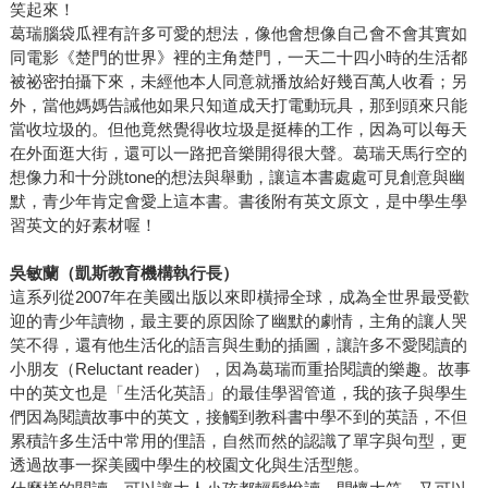
笑起來！
葛瑞腦袋瓜裡有許多可愛的想法，像他會想像自己會不會其實如
同電影《楚門的世界》裡的主角楚門，一天二十四小時的生活都
被祕密拍攝下來，未經他本人同意就播放給好幾百萬人收看；另
外，當他媽媽告誡他如果只知道成天打電動玩具，那到頭來只能
當收垃圾的。但他竟然覺得收垃圾是挺棒的工作，因為可以每天
在外面逛大街，還可以一路把音樂開得很大聲。葛瑞天馬行空的
想像力和十分跳tone的想法與舉動，讓這本書處處可見創意與幽
默，青少年肯定會愛上這本書。書後附有英文原文，是中學生學
習英文的好素材喔！
吳敏蘭（凱斯教育機構執行長）
這系列從2007年在美國出版以來即橫掃全球，成為全世界最受歡
迎的青少年讀物，最主要的原因除了幽默的劇情，主角的讓人哭
笑不得，還有他生活化的語言與生動的插圖，讓許多不愛閱讀的
小朋友（Reluctant reader），因為葛瑞而重拾閱讀的樂趣。故事
中的英文也是「生活化英語」的最佳學習管道，我的孩子與學生
們因為閱讀故事中的英文，接觸到教科書中學不到的英語，不但
累積許多生活中常用的俚語，自然而然的認識了單字與句型，更
透過故事一探美國中學生的校園文化與生活型態。