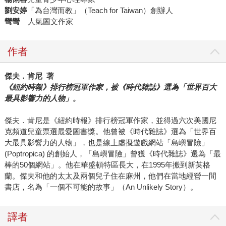
劉安婷
「為台灣而教」（Teach for Taiwan）創辦人
彎彎
人氣圖文作家
作者
傑夫．肯尼 著
《紐約時報》排行榜冠軍作家，被《時代雜誌》選為「世界百大
最具影響力的人物」。
傑夫．肯尼是《紐約時報》排行榜冠軍作家，並得過六次美國尼
克頻道兒童票選最愛圖書獎。他曾被《時代雜誌》選為「世界百
大最具影響力的人物」，也是線上虛擬遊戲網站「島嶼冒險」
(Poptropica) 的創始人，「島嶼冒險」曾獲《時代雜誌》選為「最
棒的50個網站」。他在華盛頓特區長大，在1995年搬到新英格
蘭。傑夫和他的太太及兩個兒子住在麻州，他們在當地經營一間
書店，名為「一個不可能的故事」（An Unlikely Story）。
譯者