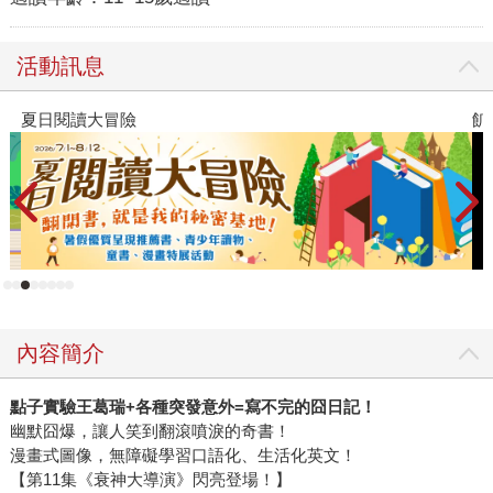
活動訊息
飢餓遊戲前傳贈早優券
內容簡介
點子實驗王葛瑞+各種突發意外=寫不完的囧日記！
幽默囧爆，讓人笑到翻滾噴淚的奇書！
漫畫式圖像，無障礙學習口語化、生活化英文！
【第11集《衰神大導演》閃亮登場！】