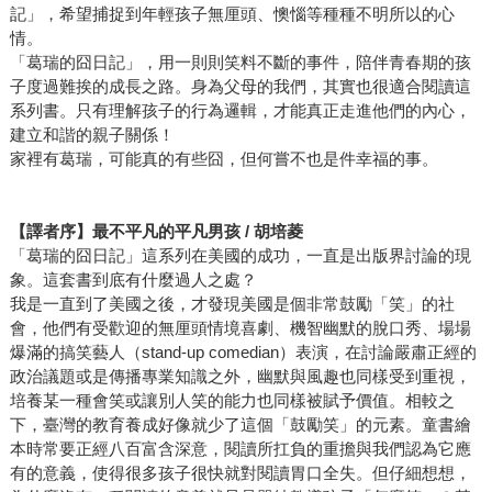
記」，希望捕捉到年輕孩子無厘頭、懊惱等種種不明所以的心
情。
「葛瑞的囧日記」，用一則則笑料不斷的事件，陪伴青春期的孩
子度過難挨的成長之路。身為父母的我們，其實也很適合閱讀這
系列書。只有理解孩子的行為邏輯，才能真正走進他們的內心，
建立和諧的親子關係！
家裡有葛瑞，可能真的有些囧，但何嘗不也是件幸福的事。
【譯者序】最不平凡的平凡男孩 / 胡培菱
「葛瑞的囧日記」這系列在美國的成功，一直是出版界討論的現
象。這套書到底有什麼過人之處？
我是一直到了美國之後，才發現美國是個非常鼓勵「笑」的社
會，他們有受歡迎的無厘頭情境喜劇、機智幽默的脫口秀、場場
爆滿的搞笑藝人（stand-up comedian）表演，在討論嚴肅正經的
政治議題或是傳播專業知識之外，幽默與風趣也同樣受到重視，
培養某一種會笑或讓別人笑的能力也同樣被賦予價值。相較之
下，臺灣的教育養成好像就少了這個「鼓勵笑」的元素。童書繪
本時常要正經八百富含深意，閱讀所扛負的重擔與我們認為它應
有的意義，使得很多孩子很快就對閱讀胃口全失。但仔細想想，