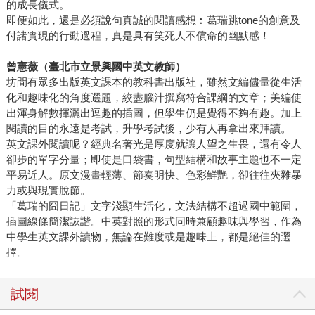
的成長儀式。
即便如此，還是必須說句真誠的閱讀感想︰葛瑞跳tone的創意及
付諸實現的行動過程，真是具有笑死人不償命的幽默感！
曾憲薇（臺北市立景興國中英文教師）
坊間有眾多出版英文課本的教科書出版社，雖然文編儘量從生活
化和趣味化的角度選題，絞盡腦汁撰寫符合課綱的文章；美編使
出渾身解數揮灑出逗趣的插圖，但學生仍是覺得不夠有趣。加上
閱讀的目的永遠是考試，升學考試後，少有人再拿出來拜讀。
英文課外閱讀呢？經典名著光是厚度就讓人望之生畏，還有令人
卻步的單字分量；即使是口袋書，句型結構和故事主題也不一定
平易近人。原文漫畫輕薄、節奏明快、色彩鮮艷，卻往往夾雜暴
力或與現實脫節。
「葛瑞的囧日記」文字淺顯生活化，文法結構不超過國中範圍，
插圖線條簡潔詼諧。中英對照的形式同時兼顧趣味與學習，作為
中學生英文課外讀物，無論在難度或是趣味上，都是絕佳的選
擇。
試閱