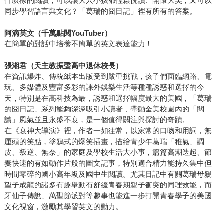
什麼樣的閱讀，可以讓大人小孩都輕鬆悅讀、開懷大笑，又可以
同步學習語言與文化？「葛瑞的囧日記」裡有所有的答案。
阿滴英文（千萬點閱YouTuber）
在簡單的對話中培養不簡單的英文表達能力！
張湘君（天主教振聲高中退休校長）
在資訊爆炸、傳統紙本出版受到嚴重挑戰，孩子們面臨網路、電
玩、多媒體及豐富多彩的課外娛樂生活等種種誘惑和選擇的今
天，特別是在高科技為最，誘惑和選擇幅度最大的美國，「葛瑞
的囧日記」系列能夠深深吸引小讀者，帶動全美校園內的「閱
讀」風氣並且永盛不衰，是一個值得關注與探討的奇蹟。
在《衰神大導演》裡，作者一如往常，以家常的口吻和用詞，無
厘頭的笑點，塗鴉式的爆笑插畫，描繪青少年葛瑞「稚氣、調
皮、叛逆、無奈」的家庭及學校生活大小事，篇篇高潮迭起、節
奏快速的有如動作片般的圖文記事，特別適合精力能持久集中但
時間零碎的國小高年級及國中生閱讀。尤其日記中有關葛瑞母親
望子成龍的諸多有趣舉動有舒緩青春期親子衝突的同理效能，而
牙仙子傳說、萬聖節派對等趣事也能進一步打開青春學子的美國
文化視窗，激勵其學習英文的動力。