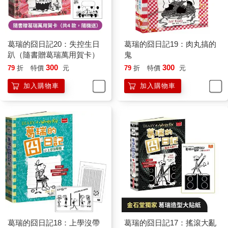
為什麼沒有一種閱讀的意義就只是單純教導孩子「怎麼笑」？甚
至不是教導，就只是讓孩子讀著笑、笑著讀？
我想這就是「葛瑞的囧日記」系列的成功之處與重要性。
葛瑞的囧日記20：失控生日
葛瑞的囧日記19：肉丸搞的
不同於一般的青少年小說主角時常被賦予重要使命，葛瑞其實是
趴（隨書贈葛瑞萬用賀卡）
鬼
平凡人的代表，他很容易犯錯、讓人很囧。他很想要聽話但也還
300
300
79
折
特價
元
79
折
特價
元
沒學會放棄天馬行空。他的天馬行空是想像力的無限延伸，也是
加入購物車
加入購物車
邏輯的無限可能，那是還未進入嚴肅正經的社會制約下的孩子才
有的能力。看葛瑞，讓我們回想起兒時世界的寬廣，也提醒我們
「天真」或許是孩子最不該被剝奪的特質。
書中的英文非常口語且平凡真實，這樣的英文翻起來既親切又很
有挑戰性。翻譯時，我最大的希望就是能不只譯文字，也要讓譯
文傳達出原文文字中直接給英文讀者的感受。特別因為這套書輕
鬆詼諧，譯文上更要能架構出對的氛圍。舉例來說，整套書中提
到過幾次葛瑞痛恨的一個遊戲Cheese Touch，意思就是誰被這代
表cheese 的「鬼」碰到了，那個人就會變成下一個人人避之唯恐
不及的「鬼」，類似中文的「抓鬼」遊戲，所以為了讓讀者能心
神領會這種被抓到的恐慌，我把cheese touch 翻成「起司抓
人」，賦予它更多的動作感與喜感。
葛瑞的囧日記18：上學沒帶
葛瑞的囧日記17：搖滾大亂