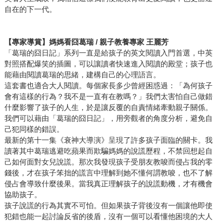
自在的下一代。
【專家導賞】媽媽看囧葛瑞 / 親子教養專家 王麗芳
「葛瑞的囧日記」系列一直是給孩子的英文閱讀入門首選，中英
對照搭配爆笑的插圖，可以讓讀者快速進入閱讀的殿堂；孩子也
能藉由閱讀葛瑞的思緒，建構自己的心理語言。
這套書也適合大人閱讀。每個家長多少曾經困惑過：「為何孩子
會有這樣的行為？我不是一直有在教嗎？」我們太害怕自己做錯
什麼影響了孩子的人生，於是讓反覆的自責情緒牽動親子關係。
我們可以藉由「葛瑞的囧日記」，用旁觀者的角度分析，避免自
己犯同樣的錯誤。
最新的第十一集《衰神大導演》呈現了許多孩子面臨的關卡。我
讀著其中葛瑞逃避吃蘋果而欺騙媽媽的說謊歷程，不禁回想起自
己如何面對女兒說謊。那次我發現孩子受朋友教唆而侵占我的零
錢後，才在孩子笨拙的謊言中理解到她不懂何謂教唆，也不了解
侵占會導致什麼後果。當我真正理解孩子的說謊動機，才有機會
協助孩子。
孩子說謊的行為其實不可怕。但如果孩子背後沒有一個讓他即使
犯錯也能一起討論反省的後盾，沒有一個可以看懂他困境的大人