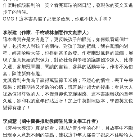
什麼時候該勝利的一笑？看完葛瑞的囧日記，發現你的英文又進
步了的時候。
OMG！這本書具備了那麼多效果，你還不快入手嗎？
李崇建（作家、千樹成林創意作文創辦人）
這本書實在是太有趣了，更反映孩子的眼光，如何觀看這個世
界，包括大人對孩子的期待、對孩子玩的把戲，我在閱讀的過
程，經常哈哈大笑，也得到甚多啟發。作者幽默風趣的筆觸，展
現了童真原始的想像力，對於社會與學校的議題如冷凍人、比賽
入選、參加冠軍團、閱讀的書籍、參與的活動等等，作者不落俗
套，陳述新鮮有趣。
尤其看到主角為了贏得萬聖節玉米糖；不經心的慣性，丟了午餐
蘋果；那種期待又矛盾的心情，謊言越扯越大的後果；看見大人
認為值得尊敬的人，不僅無趣也充滿困惑。這本書距離我的童年
久遠，卻和我的童年好貼近呀！加上中英對照版本，學習英文也
變得有趣了！
李貞慧（國中圖書推動教師暨兒童文學工作者）
《衰神大導演》真是好看，很貼近青少年的心理，且故事中不斷
出現令人意想不到的笑點，連我這中年大嬸看了都忍不住哈哈大