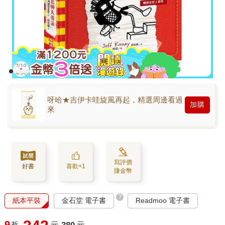
呀哈★吉伊卡哇旋風再起，精選周邊看過
加購
來
寫評價
好書
喜歡+1
賺金幣
?
紙本平裝
金石堂 電子書
Readmoo 電子書
9
折