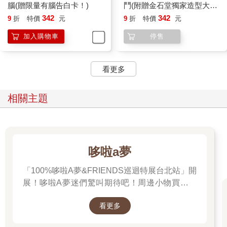
腦(贈限量有腦告白卡！)
鬥(附贈金石堂獨家造型大貼
懂得笑是一項重要的人生功課。藉由翻譯這套書，希望所有「葛
紙)
342
342
9
折
特價
元
9
折
特價
元
瑞的囧日記」的中文讀者都能笑著閱讀、笑著學習、笑著長大、
加入購物車
停售
笑看人生成敗，我相信這樣我們便能教育出更愛閱讀，也更豁達
自在的下一代。
看更多
專家導賞
媽媽看囧葛瑞
相關主題
親子教養專家 王麗芳
「葛瑞的囧日記」系列一直是給孩子的英文閱讀入門首選，中英
對照搭配爆笑的插圖，可以讓讀者快速進入閱讀的殿堂；孩子也
能藉由閱讀葛瑞的思緒，建構自己的心理語言。
哆啦a夢
「100%哆啦A夢&FRIENDS巡迴特展台北站」開
這套書也適合大人閱讀。每個家長多少曾經困惑過：「為何孩子
會有這樣的行為？我不是一直有在教嗎？」我們太害怕自己做錯
展！哆啦A夢迷們驚叫期待吧！周邊小物買起來
什麼影響了孩子的人生，於是讓反覆的自責情緒牽動親子關係。
先～
我們可以藉由「葛瑞的囧日記」，用旁觀者的角度分析，避免自
看更多
己犯同樣的錯誤。