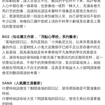
的喜劇能量，讓人笑聲止不住、翻頁的手也停不下來。或許每個
人心中都住著一個葛瑞，也曾像他一樣對「轉大人」充滿各種天
馬行空的想像，這讓我在讀這本書時不僅像是在窺視主角的日
記，更讓我想起那一段說出來怕被別人笑、自己卻曾深信不疑的
年少記憶，有種自己腦中曾經上演的不科學小劇場竟在書頁上重
現的驚喜錯覺！
BO2
（知名圖文作家，「用點心學校」系列畫者）
「葛瑞的囧日記」系列是我自「小淘氣尼古拉」以來所看過最有
趣的作品，古靈精怪人小鬼大這幾個字已經不足以形容書中的主
人翁葛瑞，因為葛瑞就是有本事將他平凡無華的學生與家庭生
活，過得有如好萊塢B級片般充滿了無厘頭式的災難與笑料，這一
切看似沒來由、不相干的突梯滑稽片段，套在囧葛瑞身上，就統
統都合理得讓人不自主的捧腹，這真是本無論大人小孩閱讀後都
會笑到翻滾噴淚的奇書！
SANA
（人氣圖文漫畫家）
什麼時候該微笑？翻開葛瑞的囧日記，發現裡面都是可愛漫畫的
時候。
什麼時候該哈哈大笑？閱讀葛瑞的囧日記，發現主角比你還要蠢
的時候。