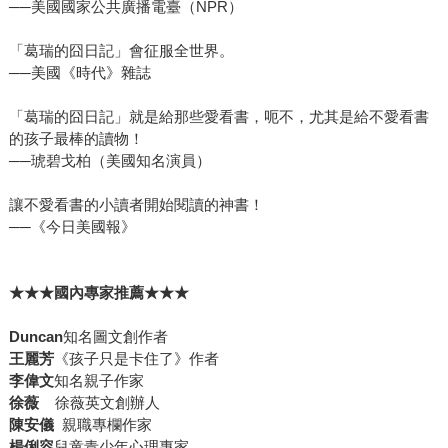
──美國國家公共廣播電臺（NPR）
「葛瑞的囧日記」會征服全世界。
──美國《時代》雜誌
「葛瑞的囧日記」就是給那些愛看書，呃不，尤其是給不愛看書
的孩子最棒的讀物！
──琥碧戈柏（美國知名演員）
讓不愛看書的小讀者開始閱讀的神書！
──《今日美國報》
★★★國內專家推薦★★★
Duncan
知名圖文創作者
王麗芳
《孩子只是卡住了》作者
李偉文
知名親子作家
徐薇
徐薇英文創辦人
陳安儀
親職專欄作家
楊俐容
兒童青少年心理專家