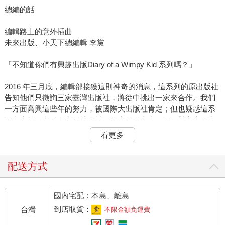
總編的話
編輯路上的意外插曲
未來出版、小天下總編輯 李黨
「不知道你們有興趣出版Diary of a Wimpy Kid 系列嗎？」
2016 年三月底，編輯部接獲這則神奇的消息，這系列的原出版社
告知他們只徵詢三家臺灣出版社，將從中挑出一家來合作。我們
一方面高興這些年的努力，被國際大出版社肯定；但也疑惑這系
列書先前國內已有出版社經營，怎麼要換東家了呢？對方表示這
套書未來有其他的規劃，希望另找出版社合作，以便推動後續活
看更多
動。他們也不諱言已有出版社提案，我方得加緊腳步評估。
後來，我們的編輯團隊幸運接手編製這系列書，所要面對的挑戰
配送方式
也是空前的。先前版本無論在譯文、印製包裝都做得很到位，我
們要如何突破先前的成就呢？
國內宅配：本島、離島
在最最重要的譯者人選方面，我們推敲再三，最後選定由胡培菱
到店取貨：
台灣
不限金額免運費
老師擔綱。胡老師平常就關注出版生態，文筆絕佳；再加上旅居