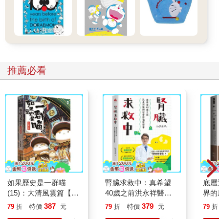
解析教養問題外，這種輕鬆逗趣的圖文小說其實更適合親子共
讀、針對不同情節討論自己的做法。本集中最重要的是，葛瑞的
日記幫助小讀者看懂說謊的連鎖反應，有助孩子建構說謊後的所
有狀況，讓孩子理解說謊不只是當下的謊言，還有背後一連串的
衍生後果，這就是很棒的教育。「葛瑞的囧日記」，對我而言是
身為母親走進孩子內心的親子溝通書。親子一同在葛瑞偶爾天兵
推薦必看
的爆笑日常中，享受共讀樂趣：大人可以遙想自己的青少年時
光，孩子則因深深同理而開懷大笑。
如果歷史是一群喵
腎臟求救中：真希望
底層
(15)：大清風雲篇【萌
40歲之前洪永祥醫師
界的
貓漫畫學歷史】
就告訴我這些事
387
379
79
折
特價
元
79
折
特價
元
79
折