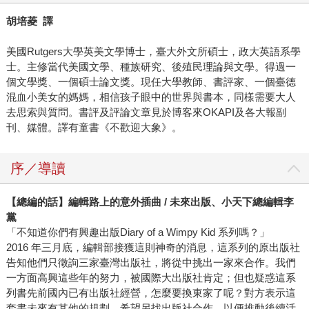
胡培菱 譯
美國Rutgers大學英美文學博士，臺大外文所碩士，政大英語系學
士。主修當代美國文學、種族研究、後殖民理論與文學。得過一
個文學獎、一個碩士論文獎。現任大學教師、書評家、一個臺德
混血小美女的媽媽，相信孩子眼中的世界與書本，同樣需要大人
去思索與質問。書評及評論文章見於博客來OKAPI及各大報副
刊、媒體。譯有童書《不歡迎大象》。
序／導讀
【總編的話】編輯路上的意外插曲 / 未來出版、小天下總編輯李
黨
「不知道你們有興趣出版Diary of a Wimpy Kid 系列嗎？」
2016 年三月底，編輯部接獲這則神奇的消息，這系列的原出版社
告知他們只徵詢三家臺灣出版社，將從中挑出一家來合作。我們
一方面高興這些年的努力，被國際大出版社肯定；但也疑惑這系
列書先前國內已有出版社經營，怎麼要換東家了呢？對方表示這
套書未來有其他的規劃，希望另找出版社合作，以便推動後續活