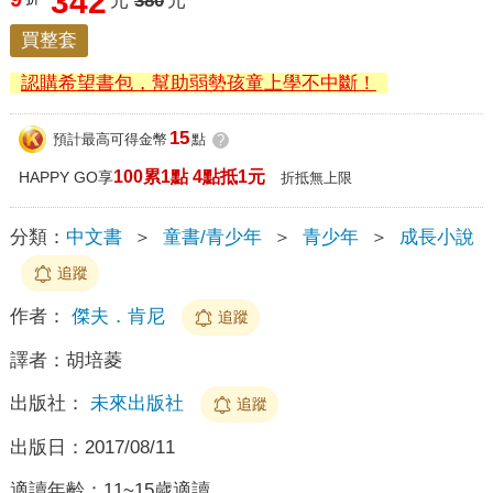
342
元
380
元
買整套
認購希望書包，幫助弱勢孩童上學不中斷！
15
預計最高可得金幣
點
?
100累1點 4點抵1元
HAPPY GO享
折抵無上限
分類：
中文書
＞
童書/青少年
＞
青少年
＞
成長小說
追蹤
作者：
傑夫．肯尼
追蹤
譯者：
胡培菱
出版社：
未來出版社
追蹤
出版日：
2017/08/11
適讀年齡：
11~15歲適讀