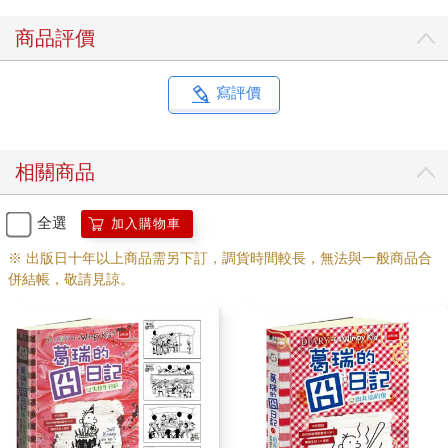
系列書。只有理解孩子的行為邏輯，才能真正走進他們的內心，
建立和諧的親子關係！
商品評價
家裡有葛瑞，可能真的有些囧，但何嘗不也是件幸福的事。
寫評價
譯者序
最不平凡的平凡男孩
相關商品
胡培菱
「葛瑞的囧日記」這系列在美國的成功，一直是出版界討論的現
全選
加入購物車
象。這套書到底有什麼過人之處？
※ 出版日十年以上商品需另下訂，調貨時間較長，無法與一般商品合
併結帳，敬請見諒。
我是一直到了美國之後，才發現美國是個非常鼓勵「笑」的社
會，他們有受歡迎的無厘頭情境喜劇、機智幽默的脫口秀、場場
爆滿的搞笑藝人（stand-up comedian）表演，在討論嚴肅正經的
政治議題或是傳播專業知識之外，幽默與風趣也同樣受到重視，
培養某一種會笑或讓別人笑的能力也同樣被賦予價值。相較之
下，臺灣的教育養成好像就少了這個「鼓勵笑」的元素。童書繪
本時常要正經八百富含深意，閱讀所扛負的重擔與我們認為它應
有的意義，使得很多孩子很快就對閱讀胃口全失。但仔細想想，