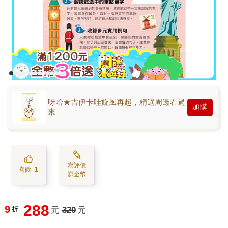
呀哈★吉伊卡哇旋風再起，精選周邊看過
加購
來
寫評價
喜歡+1
賺金幣
288
9
折
元
320
元