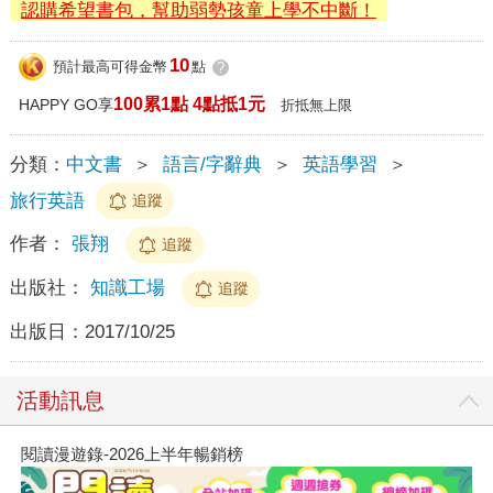
認購希望書包，幫助弱勢孩童上學不中斷！
10
預計最高可得金幣
點
?
100累1點 4點抵1元
HAPPY GO享
折抵無上限
分類：
中文書
＞
語言/字辭典
＞
英語學習
＞
旅行英語
追蹤
作者：
張翔
追蹤
出版社：
知識工場
追蹤
出版日：
2017/10/25
活動訊息
閱讀漫遊錄-2026上半年暢銷榜