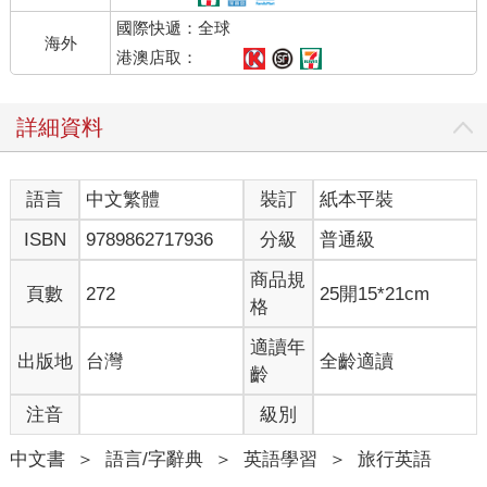
國際快遞：全球
海外
港澳店取：
詳細資料
語言
中文繁體
裝訂
紙本平裝
ISBN
9789862717936
分級
普通級
商品規
頁數
272
25開15*21cm
格
適讀年
出版地
台灣
全齡適讀
齡
注音
級別
中文書
＞
語言/字辭典
＞
英語學習
＞
旅行英語