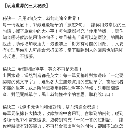
【玩遍世界的三大秘訣】
秘訣一 只用3句英文，就能走遍全世界！
每一情境底下，都嚴選最精華的「旅遊3句」，讓你用最常說的三
句話，擺平旅途中的大小事！每句話都補充「使用時機」，讓你
知道哪時候該使用這些句子；並且補充「還可以怎麼說」的同義
說法，助你增加表達力；最後加上「對方有可能的回應」，只要
有心理準備別人可能會怎樣回答，當下聽到別人的回應也能夠即
時反應、不慌張。
秘訣二 看懂關鍵單字，英文不再是天書！
出國旅遊，當然到處都是英文！每一單元都針對旅遊時「一定要
認識的英文單字」，選出各大主題最實用的重點單字。當碰到看
不懂的生字，或是臨時需要用到某些單字的時候，只要隨翻隨
查、對照關鍵單字，馬上就能懂生字的意思、順利說出口！
秘訣三 收錄多元例句和短對話，雙向溝通全都通！
每單元依據各大情境，收錄旅途中會用到、會聽到的例句，碰到
各種情況都不需要慌張。還特別補充「一問一答的短對話」，讓
你輕鬆擁有對答能力，不再只會丟出單句的問句，卻因不知道怎