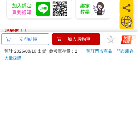
提醒您！！
金石堂及銀行均不會請您操作ATM! 如接獲電話要求您前往
立即結帳
加入購物車
ATM提款機，請不要聽從指示，以免受騙上當！
預計 2026/08/10 出貨
參考庫存量：2
預訂門市商品
門市庫存
退換貨須知：
大量採購
**提醒您，鑑賞期不等於試用期，退回商品須為全新狀態**
依據「消費者保護法」第19條及行政院消費者保護處公告之
「通訊交易解除權合理例外情事適用準則」，以下商品購買
後，除商品本身有瑕疵外，將不提供7天的猶豫期：
易於腐敗、保存期限較短或解約時即將逾期。（如：生
鮮食品）
依消費者要求所為之客製化給付。（客製化商品）
報紙、期刊或雜誌。（含MOOK、外文雜誌）
經消費者拆封之影音商品或電腦軟體。
非以有形媒介提供之數位內容或一經提供即為完成之線