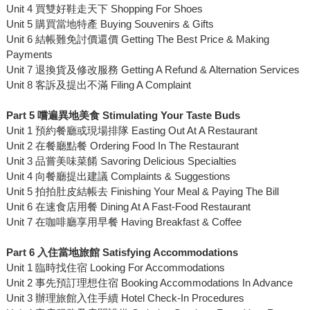
Unit 4 買雙好鞋走天下 Shopping For Shoes
Unit 5 購買當地特產 Buying Souvenirs & Gifts
Unit 6 結帳難免討價還價 Getting The Best Price & Making
Payments
Unit 7 退換貨及修改服務 Getting A Refund & Alternation Services
Unit 8 客訴及提出不滿 Filing A Complaint
Part 5
嚐遍異地美食
Stimulating Your Taste Buds
Unit 1 預約餐廳或現場排隊 Easting Out At A Restaurant
Unit 2 在餐廳點餐 Ordering Food In The Restaurant
Unit 3 品嘗美味菜餚 Savoring Delicious Specialties
Unit 4 向餐廳提出建議 Complaints & Suggestions
Unit 5 拍拍肚皮結帳去 Finishing Your Meal & Paying The Bill
Unit 6 在速食店用餐 Dining At A Fast-Food Restaurant
Unit 7 在咖啡廳享用早餐 Having Breakfast & Coffee
Part 6
入住當地旅館
Satisfying Accommodations
Unit 1 臨時找住宿 Looking For Accommodations
Unit 2 事先預訂理想住宿 Booking Accommodations In Advance
Unit 3 辦理旅館入住手續 Hotel Check-In Procedures