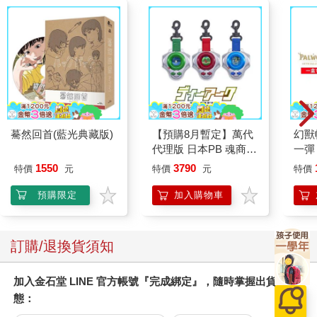
驀然回首(藍光典藏版)
【預購8月暫定】萬代
幻獸
代理版 日本PB 魂商店
一彈 
限定 數碼寶貝 D-ARK
Pal
1550
3790
特價
元
特價
元
特價
25周年彩色進化版
盒）
預購限定
加入購物車
訂購/退換貨須知
加入金石堂 LINE 官方帳號『完成綁定』，隨時掌握出貨動
態：