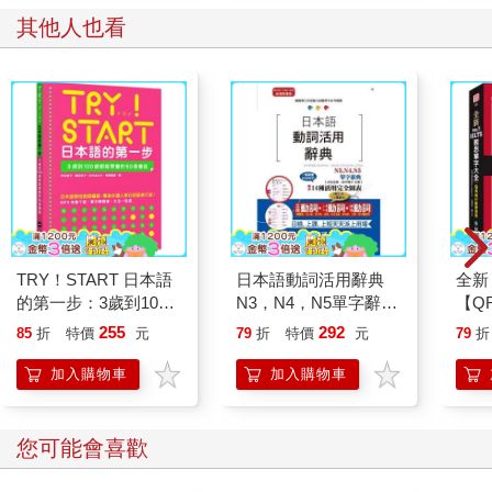
其他人也看
TRY！START 日本語
日本語動詞活用辭典
全新
的第一步：3歲到100
N3，N4，N5單字辭典
【Q
歲都能學會的50音會
(25K)
版】
255
292
85
折
特價
元
79
折
特價
元
79
折
話(附QR Code線上音
措辭
檔)
全面
加入購物車
加入購物車
力（
載Q
您可能會喜歡