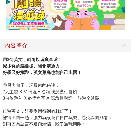
內容簡介
用
3
句英文，就可以玩瘋全球！
減少你的腦負擔、強化溝通力，
好學又好攜帶，英文菜鳥也能自己出國！
帶最少句子，玩最瘋的秘訣：
7大主題 X 61情境 = 各種狀況應付自如
3句旅遊句 X 必備單字 X 應急短對話 = 旅遊全通關
旅遊英文，只要學用得到的就好了！
難得出國一趟，腦力就該花在自由玩樂、感受異國風情，
別再因為語言不通而煩惱，毀了遊玩興致！