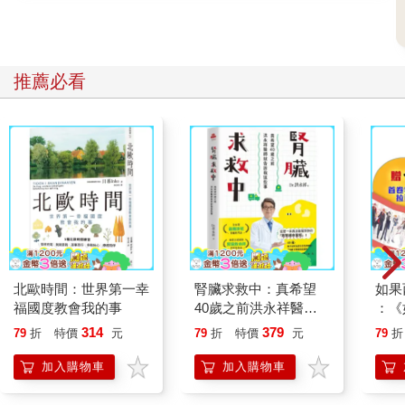
推薦必看
北歐時間：世界第一幸
腎臟求救中：真希望
如果
福國度教會我的事
40歲之前洪永祥醫師
：《
就告訴我這些事
喵》
314
379
79
折
特價
元
79
折
特價
元
79
折
【首
加入購物車
加入購物車