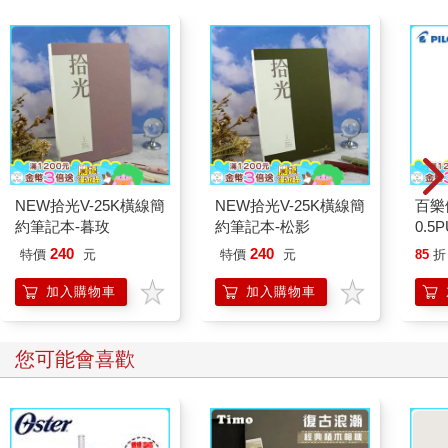
NEW拾光V-25K橫線簡
NEW拾光V-25K橫線簡
百樂
約筆記本-暮玫
約筆記本-松影
0.5
萄(限
240
240
特價
元
特價
元
85
折
加入購物車
加入購物車
您可能會喜歡