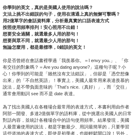
你學到的英文，真的是美國人使用的說法嗎？
文法上挑不出錯誤的句子，使用在溝通上真的無懈可擊嗎？
用2億單字的會話資料庫，分析最真實的口語表達方式
按照使用頻率排列！安心照用不出錯！
想要安全過關，就選最多人用的那句！
想要與眾不同，就選最少人用的那句！
無論怎麼用，都是最標準，0錯誤的英文！
你是否曾經在會話書裡學過「我羨慕你。＝I envy you.」、「你
有交往的對象嗎？＝Are you dating anyone?」這種句子呢？小
心！你學到的可能是「雖然沒有文法錯誤」，但卻是「憑空想像
出來」的「不自然英語」！事實上，美國人最常用來表達羨慕的
說法，是不帶負面意味的「That's nice.（真好）」，而「交往」
通常會用動詞 see 而不是 date 表達。
為了找出美國人在各種場合最常用的表達方式，本書利用由作者
阿部一開發、多達2億個單字的語料庫，從中挑選出美國人的日常
對話內容，並統計各種場合中的語句使用頻率。結果發現，美國
人最普遍使用的說法，都是字數最少、用詞最簡單的，只要學習
這些道地的表達方式，即使是初學者，也能輕鬆開口說！另外，