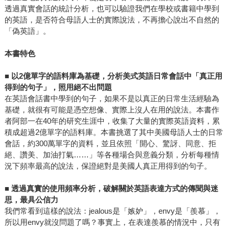
透過真實會話的統計分析，也可以驗證我們在學校或書籍中學到
的英語，是否符合母語人士的實際說法，不再擔心說出不自然的
「偽英語」。
本書特色
■
以2億單字的語料庫為基礎，分析美式英語日常會話中「真正用
得到的句子」，照用絕不出問題
在英語會話書中學到的句子，如果不是以真正的日常生活經驗為
基礎，就很有可能是憑空想像、實際上沒人在用的說法。本書作
者阿部一在40年的研究生涯中，收集了大量的實際英語資料，累
積成超過2億單字的語料庫。本書挑選了其中美國母語人士的日常
會話，約300萬單字的資料，並且依照「開心、驚訝、同意、拒
絕、讚美、加油打氣……」等各種場合與意義分類，分析每種情
況下頻率最高的說法，保證絕對是美國人真正用得到的句子。
■
透過真實的使用頻率分析，破解關於英語表達方式的傳聞與迷
思，最具公信力
我們常看到這樣的說法：jealous是「嫉妒」，envy是「羨慕」，
所以用envy就沒問題了嗎？事實上，在表達羨慕的情況中，只有