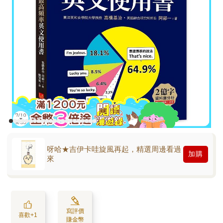
呀哈★吉伊卡哇旋風再起，精選周邊看過
加購
來
寫評價
喜歡+1
賺金幣