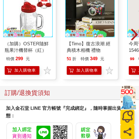
（加購）OSTER隨鮮
【Timo】復古浪潮 經
今周
瓶果汁機替杯（紅）
典積木相機 禮物
154
299
349
特價
元
51
折
特價
元
99
加入購物車
加入購物車
訂購/退換貨須知
加入金石堂 LINE 官方帳號『完成綁定』，隨時掌握出貨動
態：