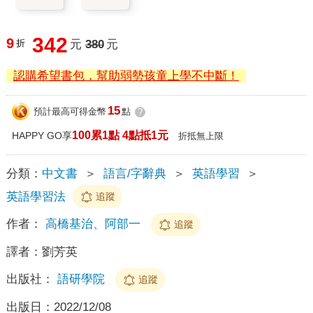
342
9
折
元
380
元
認購希望書包，幫助弱勢孩童上學不中斷！
15
預計最高可得金幣
點
?
100累1點 4點抵1元
HAPPY GO享
折抵無上限
分類：
中文書
＞
語言/字辭典
＞
英語學習
＞
英語學習法
追蹤
作者：
高橋基治、阿部一
追蹤
譯者：
劉芳英
出版社：
語研學院
追蹤
出版日：
2022/12/08