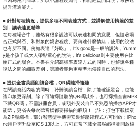
且因為用詞簡單，所以不論程度如何，都能輕鬆開口說，最快速
提升溝通能力。
■
針對每種情況，提供多種不同表達方式，並講解使用情境的差
別，讓表達更精準
在每種場合中，雖然有很多說法可以表達相同的意思，但隨著場
合正式與否、和對象的親密程度、要傳達什麼情緒，使用的說法
也有所不同。例如表達「好吃」，It’s good是一般的說法，Yumm
y是小孩子或大人帶點童心的說法，It’s delicious則主要使用在比
較正式的場合。本書在介紹高頻率表達方式的同時，也解說各種
說法之間的細微差別，讓讀者能夠更精準地傳達自己的想法。
■
提供全書英語朗讀音檔，QR碼隨掃隨聽
在閱讀會話內容的同時，聆聽朗讀音檔，除了能確認發音，也能
讓印象更深刻。除了可隨掃隨聽的QR碼以外，也可掃描全書MP3
下載QR碼，不需註冊會員，或額外安裝自己不熟悉的播放APP才
能聽，更省去每次聽音檔都要掃描的麻煩！（註：打包下載檔案
為ZIP壓縮檔，部分智慧型手機需安裝解壓縮程式方可開啟；iPho
ne用戶需升級至iOS 13以上，方可正常下載全書壓縮檔並開啟檔