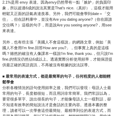
2.1%是用 envy 表達。因為envy仍然帶有一點「嫉妒」的負面印
象，所以超過6成的說法其實是That’s nice.（真好），這樣才能用
輕鬆又正面的語氣表達羨慕。另外，我們可能會學到date＝「交
往」，但在語料庫中，並沒有Are you dating anyone?（你在跟誰
交往嗎？）這樣的句子，而是說Are you seeing anyone?，用see
來表達。
另外，也有些主張「美國人不會這樣說」的網路文章，例如「美
國人不會用I’m fine.回答How are you?」，但事實上真的是這樣
嗎？雖然的確沒有人像課本一樣說I’m fine, thank you.，但只說I’m
fine.的情況仍然佔6成以上。透過實際分析使用頻率，才能保證提
供最正確的英語資訊，不再被沒有根據的說法誤導。
■
最常用的表達方式，都是最簡單的句子，任何程度的人都能輕
鬆學會
分析各種情況的語句使用頻率之後，我們可以發現：母語人士最
常用的句子，長度都很短，而且用詞非常簡單。我們常誤以為，
要背很多單字、說出很長的句子，才能像母語人士一樣對話，卻
不知道有效率的簡短說法才是會話的主要內容。透過本書的整
理，讀者可以一次學會這些最簡短、最精準到位的表達方式，而