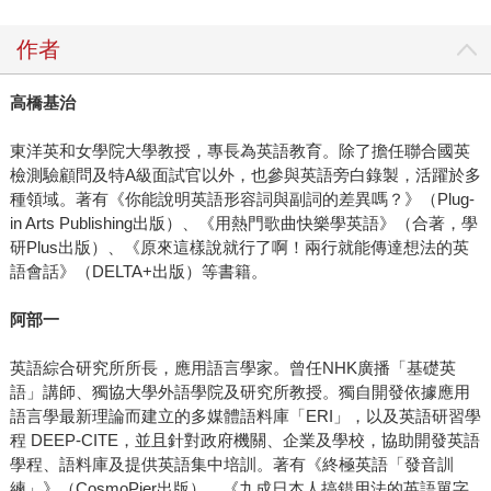
作者
高橋基治
東洋英和女學院大學教授，專長為英語教育。除了擔任聯合國英
檢測驗顧問及特A級面試官以外，也參與英語旁白錄製，活躍於多
種領域。著有《你能說明英語形容詞與副詞的差異嗎？》（Plug-
in Arts Publishing出版）、《用熱門歌曲快樂學英語》（合著，學
研Plus出版）、《原來這樣說就行了啊！兩行就能傳達想法的英
語會話》（DELTA+出版）等書籍。
阿部一
英語綜合研究所所長，應用語言學家。曾任NHK廣播「基礎英
語」講師、獨協大學外語學院及研究所教授。獨自開發依據應用
語言學最新理論而建立的多媒體語料庫「ERI」，以及英語研習學
程 DEEP-CITE，並且針對政府機關、企業及學校，協助開發英語
學程、語料庫及提供英語集中培訓。著有《終極英語「發音訓
練」》（CosmoPier出版）、《九成日本人搞錯用法的英語單字