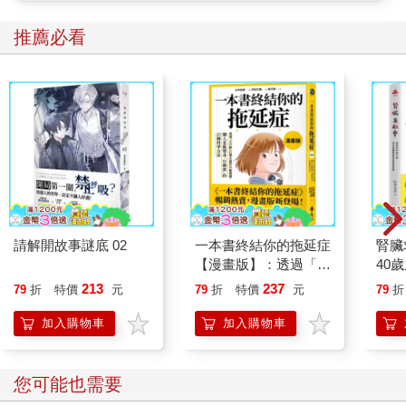
推薦必看
請解開故事謎底 02
一本書終結你的拖延症
腎臟
【漫畫版】：透過「小
40
行動」打開大腦的行動
就告
213
237
79
折
特價
元
79
折
特價
元
79
折
開關，懶人也能變身
「行動派」的37個科
加入購物車
加入購物車
學方法
您可能也需要