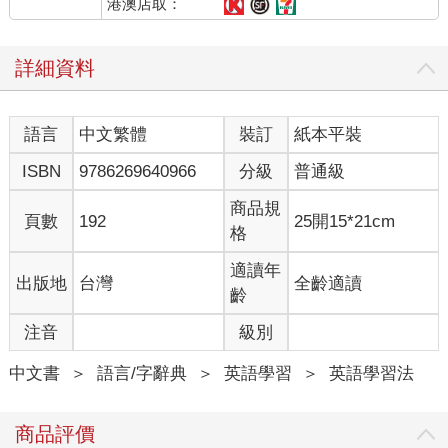
港澳店取：
詳細資料
語言
中文繁體
裝訂
紙本平裝
ISBN
9786269640966
分級
普通級
商品規
頁數
192
25開15*21cm
格
適讀年
出版地
台灣
全齡適讀
齡
注音
級別
中文書
＞
語言/字辭典
＞
英語學習
＞
英語學習法
商品評價