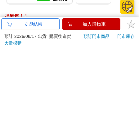
提醒您！！
金石堂及銀行均不會請您操作ATM! 如接獲電話要求您前往
立即結帳
加入購物車
ATM提款機，請不要聽從指示，以免受騙上當！
預計 2026/08/17 出貨
購買後進貨
預訂門市商品
門市庫存
退換貨須知：
大量採購
**提醒您，鑑賞期不等於試用期，退回商品須為全新狀態**
依據「消費者保護法」第19條及行政院消費者保護處公告之
「通訊交易解除權合理例外情事適用準則」，以下商品購買
後，除商品本身有瑕疵外，將不提供7天的猶豫期：
易於腐敗、保存期限較短或解約時即將逾期。（如：生
鮮食品）
依消費者要求所為之客製化給付。（客製化商品）
報紙、期刊或雜誌。（含MOOK、外文雜誌）
經消費者拆封之影音商品或電腦軟體。
非以有形媒介提供之數位內容或一經提供即為完成之線
上服務，經消費者事先同意始提供。（如：電子書、電
子雜誌、下載版軟體、虛擬商品…等）