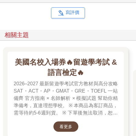
寫評價
相關主題
美國名校入場券🔥留遊學考試 &
語言檢定🔥
2026–2027 最新留遊學考試官方教材與高分攻略
SAT・ACT・AP・GMAT・GRE・TOEFL 一站
備齊 官方指南 × 名師解析 × 模擬試題 幫助你精
準備考，直達理想學校。 ※ 本商品為客訂商品，
需等待約5-6週到貨。 ※ 下單後無法取消，恕不
接受退換貨。 ※ 若無法接受等待時間，請勿下
看更多
單。