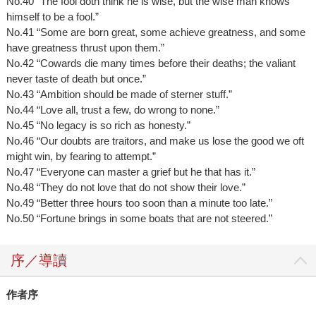
No.40 “The fool doth think he is wise, but the wise man knows
himself to be a fool.”
No.41 “Some are born great, some achieve greatness, and some
have greatness thrust upon them.”
No.42 “Cowards die many times before their deaths; the valiant
never taste of death but once.”
No.43 “Ambition should be made of sterner stuff.”
No.44 “Love all, trust a few, do wrong to none.”
No.45 “No legacy is so rich as honesty.”
No.46 “Our doubts are traitors, and make us lose the good we oft
might win, by fearing to attempt.”
No.47 “Everyone can master a grief but he that has it.”
No.48 “They do not love that do not show their love.”
No.49 “Better three hours too soon than a minute too late.”
No.50 “Fortune brings in some boats that are not steered.”
序／導讀
作者序