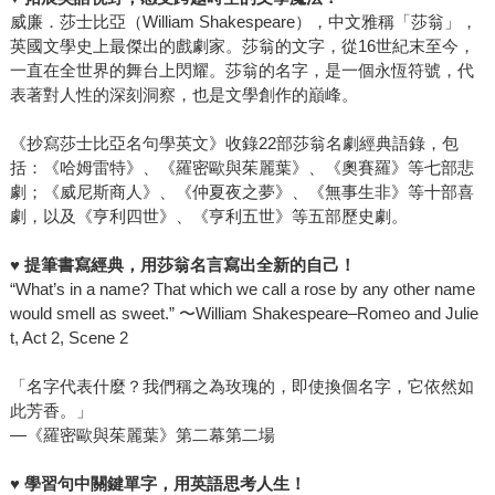
威廉．莎士比亞（William Shakespeare），中文雅稱「莎翁」，
英國文學史上最傑出的戲劇家。莎翁的文字，從16世紀末至今，
一直在全世界的舞台上閃耀。莎翁的名字，是一個永恆符號，代
表著對人性的深刻洞察，也是文學創作的巔峰。
《抄寫莎士比亞名句學英文》收錄22部莎翁名劇經典語錄，包
括：《哈姆雷特》、《羅密歐與茱麗葉》、《奧賽羅》等七部悲
劇；《威尼斯商人》、《仲夏夜之夢》、《無事生非》等十部喜
劇，以及《亨利四世》、《亨利五世》等五部歷史劇。
♥
提筆書寫經典，用莎翁名言寫出全新的自己！
“What’s in a name? That which we call a rose by any other name
would smell as sweet.” 〜William Shakespeare–Romeo and Julie
t, Act 2, Scene 2
「名字代表什麼？我們稱之為玫瑰的，即使換個名字，它依然如
此芳香。」
—《羅密歐與茱麗葉》第二幕第二場
♥
學習句中關鍵單字，用英語思考人生！