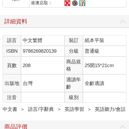
港澳店取：
詳細資料
語言
中文繁體
裝訂
紙本平裝
ISBN
9786269820139
分級
普通級
商品規
頁數
208
25開15*21cm
格
適讀年
出版地
台灣
全齡適讀
齡
注音
級別
中文書
＞
語言/字辭典
＞
英語學習
＞
英語聽力/會話
商品評價