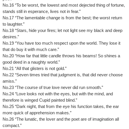
No.16 “To be worst, the lowest and most dejected thing of fortune,
stands still in esperance, lives not in fear.”
No.17 “The lamentable change is from the best; the worst return
to laughter.”
No.18 “Stars, hide your fires; let not light see my black and deep
desires.”
No.19 “You have too much respect upon the world. They lose it
that do buy it with much care.”
No.20 “How far that little candle throws his beams! So shines a
good deed in a naughty world.”
No.21 “All that glisters is not gold.”
No.22 “Seven times tried that judgment is, that did never choose
amiss.”
No.23 “The course of true love never did run smooth.”
No.24 “Love looks not with the eyes, but with the mind, and
therefore is winged Cupid painted blind.”
No.25 “Dark night, that from the eye his function takes, the ear
more quick of apprehension makes.”
No.26 “The lunatic, the lover and the poet are of imagination all
compact.”