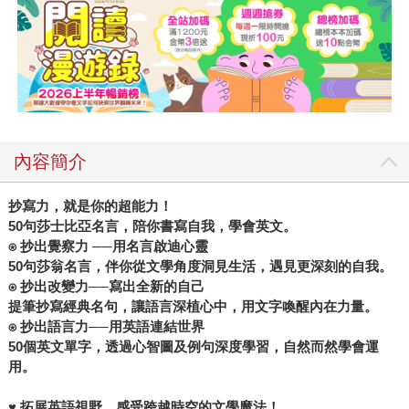
內容簡介
抄寫力，就是你的超能力！
50
句莎士比亞名言，陪你書寫自我，學會英文。
⍟
抄出覺察力 ──用名言啟迪心靈
50
句莎翁名言，伴你從文學角度洞見生活，遇見更深刻的自我。
⍟
抄出改變力──寫出全新的自己
提筆抄寫經典名句，讓語言深植心中，用文字喚醒內在力量。
⍟
抄出語言力──用英語連結世界
50
個英文單字，透過心智圖及例句深度學習，自然而然學會運
用。
♥
拓展英語視野，感受跨越時空的文學魔法！