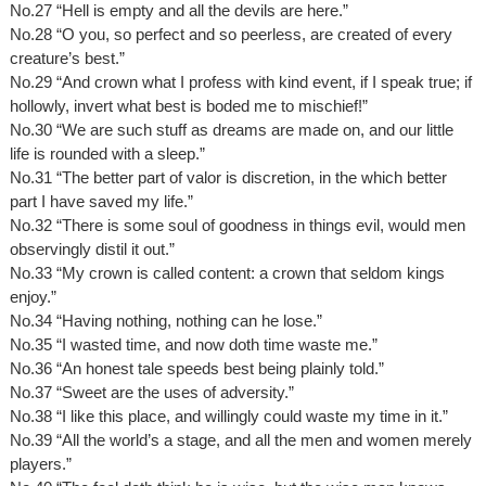
No.27 “Hell is empty and all the devils are here.”
No.28 “O you, so perfect and so peerless, are created of every
creature’s best.”
No.29 “And crown what I profess with kind event, if I speak true; if
hollowly, invert what best is boded me to mischief!”
No.30 “We are such stuff as dreams are made on, and our little
life is rounded with a sleep.”
No.31 “The better part of valor is discretion, in the which better
part I have saved my life.”
No.32 “There is some soul of goodness in things evil, would men
observingly distil it out.”
No.33 “My crown is called content: a crown that seldom kings
enjoy.”
No.34 “Having nothing, nothing can he lose.”
No.35 “I wasted time, and now doth time waste me.”
No.36 “An honest tale speeds best being plainly told.”
No.37 “Sweet are the uses of adversity.”
No.38 “I like this place, and willingly could waste my time in it.”
No.39 “All the world’s a stage, and all the men and women merely
players.”