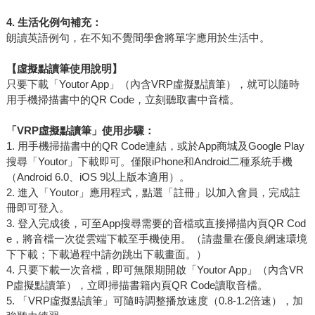
4.
生活化例句補充：
朗讀英語例句，在不知不覺間學會將單字應用於生活中。
【虛擬點讀筆使用說明】
只要下載「Youtor App」（內含VRP虛擬點讀筆），就可以隨時
用手機掃描書中的QR Code，立刻聽取書中音檔。
「VRP虛擬點讀筆」使用步驟：
1. 用手機掃描書中的QR Code連結，或於App商城及Google Play
搜尋「Youtor」下載即可。僅限iPhone和Android二種系統手機
（Android 6.0、iOS 9以上版本適用）。
2. 進入「Youtor」應用程式，點選「註冊」以加入會員，完成註
冊即可登入。
3. 登入完成後，可至App搜尋需要的音檔或直接掃描內頁QR Cod
e，將音檔一次從雲端下載至手機使用。（請盡量在優良網速環境
下下載；下載過程中請勿跳出下載畫面。）
4. 只要下載一次音檔，即可無限期開啟「Youtor App」（內含VR
P虛擬點讀筆），立即掃描書籍內頁QR Code讀取音檔。
5. 「VRP虛擬點讀筆」可隨時調整播放速度（0.8-1.2倍速），加