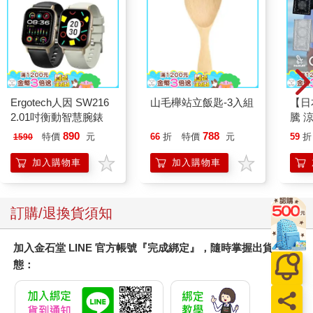
Ergotech人因 SW216
山毛櫸站立飯匙-3入組
【日本
2.01吋衡動智慧腕錶
騰 
涼感
890
788
特價
元
66
折
特價
元
59
折
1590
巾 
毛巾
加入購物車
加入購物車
訂購/退換貨須知
加入金石堂 LINE 官方帳號『完成綁定』，隨時掌握出貨動
態：