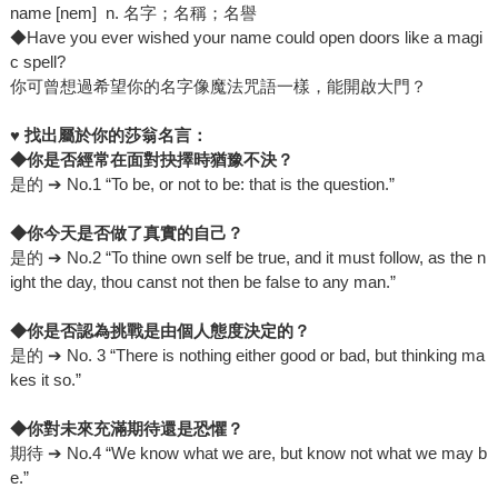
name [nеm] n. 名字；名稱；名譽
◆Have you ever wished your name could open doors like a magi
c spell?
你可曾想過希望你的名字像魔法咒語一樣，能開啟大門？
♥
找出屬於你的莎翁名言：
◆
你是否經常在面對抉擇時猶豫不決？
是的 ➔ No.1 “To be, or not to be: that is the question.”
◆
你今天是否做了真實的自己？
是的 ➔ No.2 “To thine own self be true, and it must follow, as the n
ight the day, thou canst not then be false to any man.”
◆
你是否認為挑戰是由個人態度決定的？
是的 ➔ No. 3 “There is nothing either good or bad, but thinking ma
kes it so.”
◆
你對未來充滿期待還是恐懼？
期待 ➔ No.4 “We know what we are, but know not what we may b
e.”