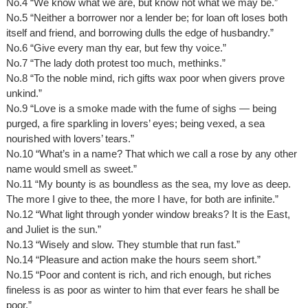
No.4 “We know what we are, but know not what we may be.”
No.5 “Neither a borrower nor a lender be; for loan oft loses both
itself and friend, and borrowing dulls the edge of husbandry.”
No.6 “Give every man thy ear, but few thy voice.”
No.7 “The lady doth protest too much, methinks.”
No.8 “To the noble mind, rich gifts wax poor when givers prove
unkind.”
No.9 “Love is a smoke made with the fume of sighs — being
purged, a fire sparkling in lovers’ eyes; being vexed, a sea
nourished with lovers’ tears.”
No.10 “What’s in a name? That which we call a rose by any other
name would smell as sweet.”
No.11 “My bounty is as boundless as the sea, my love as deep.
The more I give to thee, the more I have, for both are infinite.”
No.12 “What light through yonder window breaks? It is the East,
and Juliet is the sun.”
No.13 “Wisely and slow. They stumble that run fast.”
No.14 “Pleasure and action make the hours seem short.”
No.15 “Poor and content is rich, and rich enough, but riches
fineless is as poor as winter to him that ever fears he shall be
poor.”