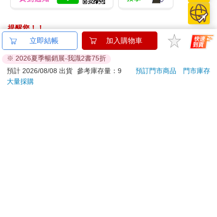
提醒您！！
金石堂及銀行均不會請您操作ATM! 如接獲電話要求您前往
立即結帳
加入購物車
ATM提款機，請不要聽從指示，以免受騙上當！
※ 2026夏季暢銷展-我識2書75折
退換貨須知：
預計 2026/08/08 出貨
參考庫存量：9
預訂門市商品
門市庫存
大量採購
**提醒您，鑑賞期不等於試用期，退回商品須為全新狀態**
依據「消費者保護法」第19條及行政院消費者保護處公告之
「通訊交易解除權合理例外情事適用準則」，以下商品購買
後，除商品本身有瑕疵外，將不提供7天的猶豫期：
易於腐敗、保存期限較短或解約時即將逾期。（如：生
鮮食品）
依消費者要求所為之客製化給付。（客製化商品）
報紙、期刊或雜誌。（含MOOK、外文雜誌）
經消費者拆封之影音商品或電腦軟體。
非以有形媒介提供之數位內容或一經提供即為完成之線
上服務，經消費者事先同意始提供。（如：電子書、電
子雜誌、下載版軟體、虛擬商品…等）