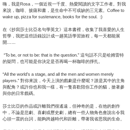
嗨，我是Rosa，一個近視一千度、熱愛閱讀的文字工作者。對我
來說，咖啡、披薩和書，是生命中不可或缺的三元素。Coffee to
wake up, pizza for sustenance, books for the soul. :)
在《抄寫莎士比亞名句學英文》這本書裡，收集了我喜愛的人生
哲學，我把這些語錄設計成一趟英語學習旅程，每一天都能展
開……
“To be, or not to be: that is the question.” 這句話不只是哈姆雷特
的疑問，也可能是你決定是否再喝一杯咖啡的掙扎。
“All the world’s a stage, and all the men and women merely
players.” 對你來說，今天上演的戲劇是什麼呢？誰是其中的主角
與配角？或許你也和我一樣，有一隻喜歡陪你工作的貓，搶著參
與你的日常戲碼。
莎士比亞的作品或許離我們很遙遠，但神奇的是，在他的創作
中，不論是悲劇、喜劇或歷史劇，總有一些人物角色會說出令我
心頭一震的台詞，能夠跨越時代和距離，帶著我省思我的生命。