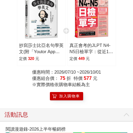
抄寫莎士比亞名句學英
真正會考的JLPT N4-
文(附「Youtor App」
N5日檢單字：從近15
內含VRP虛擬點讀筆)
年日檢考題中挑選出的
定價
320
元
定價
449
元
日檢高頻單字(附
「Youtor App」內含
優惠時間：2026/07/10 ~2026/10/01
VRP虛擬點讀筆)
優惠組合價：
75
折
特價
577
元
※實際價格依購物車結帳為主
加入購物車
活動訊息
閱讀漫遊錄-2026上半年暢銷榜