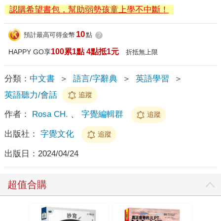
認購希望書包，幫助弱勢孩童上學不中斷！
10
預計最高可得金幣
點
?
100累1點 4點抵1元
HAPPY GO享
折抵無上限
分類：
中文書
＞
語言/字辭典
＞
英語學習
＞
英語聽力/會話
追蹤
作者：
Rosa CH.
、
字覺編輯群
追蹤
出版社：
字覺文化
追蹤
出版日：
2024/04/24
超值合購