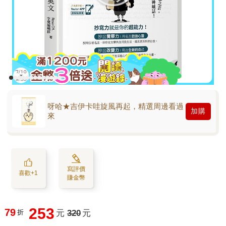
呀哈★吉伊卡哇旋風再起，精選周邊看過
加購
來
寫評價
喜歡+1
賺金幣
253
79
折
元
320
元