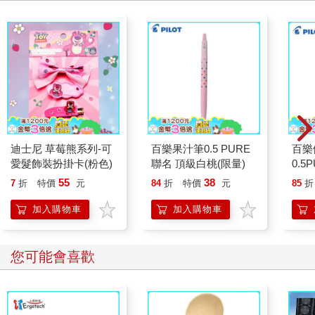
迪士尼 草莓熊系列-可
百樂果汁筆0.5 PURE
百樂
愛髮飾裝扮掛卡(粉色)
聯名 頂級白桃(限量)
0.5
萄(限
55
38
7
折
特價
元
84
折
特價
元
85
折
加入購物車
加入購物車
您可能會喜歡