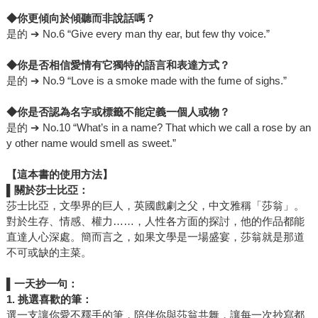
◆
你更傾向於傾聽而非說話嗎？
是的 ➔ No.6 “Give every man thy ear, but few thy voice.”
◆
你是否相信愛情有它獨特的語言和表達方式？
是的 ➔ No.9 “Love is a smoke made with the fume of sighs.”
◆
你是否認為名字或標籤不能定義一個人或物？
是的 ➔ No.10 “What’s in a name? That which we call a rose by an
y other name would smell as sweet.”
【這本書的使用方法】
▌
關於莎士比亞：
莎士比亞，文學界的巨人，英國戲劇之父，中文雅稱「莎翁」。
對於生存、情感、權力……，人性各方面的探討，他的作品都能
直達人心深處。簡而言之，如果文學是一場盛宴，莎翁就是那道
不可或缺的主菜。
▌
一天抄一句：
1.
挑選喜歡的筆：
選一支讓你愛不釋手的筆，陪伴你與莎翁共舞，讓每一次抄寫都