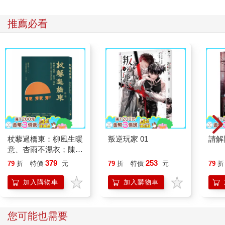
推薦必看
杖藜過橋東：柳風生暖
叛逆玩家 01
請解
意、杏雨不濕衣；陳亮
恭談以心轉境的適齡漫
379
253
79
折
特價
元
79
折
特價
元
79
折
想
加入購物車
加入購物車
您可能也需要