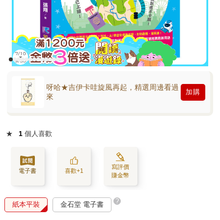
呀哈★吉伊卡哇旋風再起，精選周邊看過
加購
來
★
1
個人喜歡
寫評價
電子書
喜歡+1
賺金幣
?
紙本平裝
金石堂 電子書