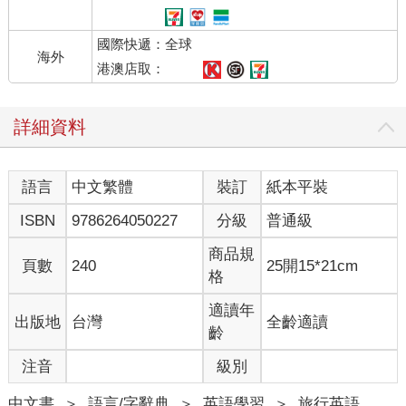
國際快遞：全球
海外
港澳店取：
詳細資料
語言
中文繁體
裝訂
紙本平裝
ISBN
9786264050227
分級
普通級
商品規
頁數
240
25開15*21cm
格
適讀年
出版地
台灣
全齡適讀
齡
注音
級別
中文書
＞
語言/字辭典
＞
英語學習
＞
旅行英語