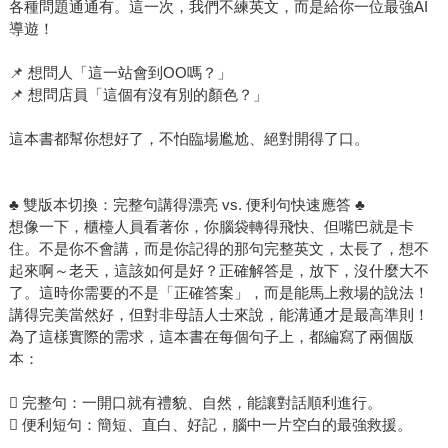
各種問題通通有。這一次，我們不練英文，而是給你一位最強AI
導遊！
📌 想問人「這一站會到OO嗎？」
📌 想問店員「這個有沒有別的顏色？」
這本書都幫你想好了，不怕臨場尷尬、絕對開得了口。
♣ 雙版本切換：完整句講得漂亮 vs. 便利句快速應答 ♣
想像一下，櫃檯人員看著你，你腦袋轉得飛快、但嘴巴就是卡
住。不是你不會講，而是你記得的那句完整英文，太長了，想不
起來啊～老天，這該如何是好？正確解答是，放下，沒什麼大不
了。這時你需要的不是「正確答案」，而是能馬上救場的說法！
講得完美當然好，但對非母語人士來說，能溝通才是最高準則！
為了這樣實際的需求，這本書在每個句子上，都編寫了兩個版
本：
 完整句：一開口就有禮貌、自然，能讓對話順利進行。
 便利短句：簡短、直白、好記，腦中一片空白的最強救援。