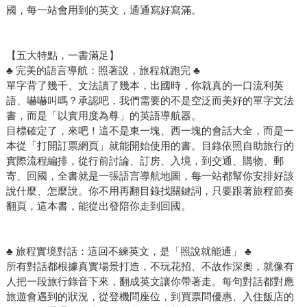
國，每一站會用到的英文，通通寫好寫滿。
【五大特點，一書滿足】
♣ 完美的語言導航：照著說，旅程就跑完 ♣
單字背了幾千、文法讀了幾本，出國時，你就真的一口流利英
語、嚇嚇叫嗎？承認吧，我們需要的不是空泛而美好的單字文法
書，而是「以實用度為尊」的英語導航器。
目標確定了，來吧！這不是東一塊、西一塊的會話大全，而是一
本從「打開訂票網頁」就能開始使用的書。目錄依照自助旅行的
實際流程編排，從行前討論、訂房、入境，到交通、購物、郵
寄、回國，全書就是一張語言導航地圖，每一站都幫你安排好該
說什麼、怎麼說。你不用再翻目錄找關鍵詞，只要跟著旅程節奏
翻頁，這本書，能從出發陪你走到回國。
♣ 旅程實境對話：這回不練英文，是「照說就能通」 ♣
所有對話都根據真實場景打造，不玩花招、不故作深奧，就像有
人把一段旅行錄音下來，翻成英文讓你帶著走。每句對話都對應
旅遊會遇到的狀況，從登機問座位，到買票問優惠、入住飯店的