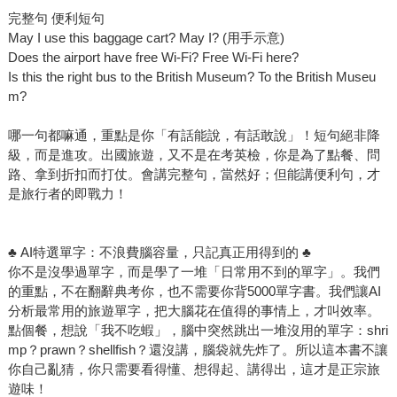
完整句 便利短句
May I use this baggage cart? May I? (用手示意)
Does the airport have free Wi-Fi? Free Wi-Fi here?
Is this the right bus to the British Museum? To the British Museu
m?
哪一句都嘛通，重點是你「有話能說，有話敢說」！短句絕非降
級，而是進攻。出國旅遊，又不是在考英檢，你是為了點餐、問
路、拿到折扣而打仗。會講完整句，當然好；但能講便利句，才
是旅行者的即戰力！
♣ AI特選單字：不浪費腦容量，只記真正用得到的 ♣
你不是沒學過單字，而是學了一堆「日常用不到的單字」。我們
的重點，不在翻辭典考你，也不需要你背5000單字書。我們讓AI
分析最常用的旅遊單字，把大腦花在值得的事情上，才叫效率。
點個餐，想說「我不吃蝦」，腦中突然跳出一堆沒用的單字：shri
mp？prawn？shellfish？還沒講，腦袋就先炸了。所以這本書不讓
你自己亂猜，你只需要看得懂、想得起、講得出，這才是正宗旅
遊味！