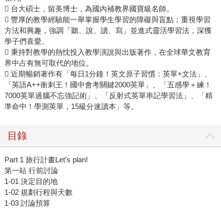
 台大碩士，留美博士，為國內補教界國寶級名師。
 豐厚的教學經驗能一舉掌握學生學習的障礙與盲點；重視學習
方法和興趣，強調「聽、說、讀、寫」並進式靈活學習法，深獲
學子們喜愛。
 秉持對教學的熱忱投入教學演說與出版著作，在全球華文教育
界中占有無可取代的地位。
 近期暢銷著作有「每日1分鐘！英文原子習慣：英單+文法」、
「英語A++衝刺王！國中會考關鍵2000英單」、「五感學＋練！
7000英單過腦不忘強記術」、「反射式英單串記學習法」、「精
準命中！學測英單，15級分速讀本」等。
目錄
Part 1 旅行計畫Let’s plan!
第一站 行前討論
1-01 決定目的地
1-02 規劃行程與天數
1-03 討論預算