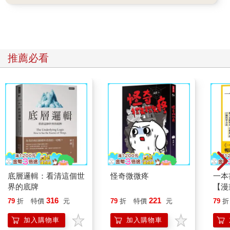
推薦必看
底層邏輯：看清這個世
怪奇微微疼
一本
界的底牌
【漫
行動
316
221
79
折
特價
元
79
折
特價
元
79
折
開關
「行
加入購物車
加入購物車
學方