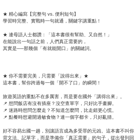
★ 精心編寫【完整句 vs. 便利短句】
學習時完整、實戰時一句就通，關鍵字講重點！
★ 連母語人士都讚：「這本書很有幫助、又自然！」
在能說出一句話之前，人們真正需要的，
其實是──那幾個「有就能開口」的關鍵詞。
★ 你不需要完美，只需要「說得出來」★
這本書，幫你跨過每一個「開不了口」的瞬間！
旅遊英語的重點不在多厲害，而是要在國外「講得出來」。
📌 想問飯店有沒有插座？沒空查單字，只好比手畫腳。
📌 迷路時想問怎麼走？不知道怎麼問，比走錯更心慌。
📌 點餐時想避開過敏食物？連一個字都卡，只好亂猜。
好不容易出國一趟，別讓語言成為多受罪的元凶。這本書不叫你
背文法、記單字，而是準備你「真正需要」的句子，從出發到回