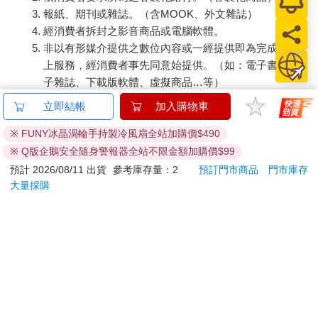
報紙、期刊或雜誌。（含MOOK、外文雜誌）
經消費者拆封之影音商品或電腦軟體。
非以有形媒介提供之數位內容或一經提供即為完成之線
上服務，經消費者事先同意始提供。（如：電子書、電
子雜誌、下載版軟體、虛擬商品…等）
已拆封之個人衛生用品。（如：內衣褲、刮鬍刀、除毛
立即結帳
加入購物車
刀…等）
若非上列種類商品，均享有到貨7天的猶豫期（含例假
※ FUNY冰晶渦輪手持製冷風扇全站加購價$490
日）。
※ Q版企鵝安全隨身警報器全站不限金額加購價$99
辦理退換貨時，商品（組合商品恕無法接受單獨退貨）必須
預計 2026/08/11 出貨
參考庫存量：2
預訂門市商品
門市庫存
是您收到商品時的原始狀態（包含商品本體、配件、贈品、
大量採購
保證書、所有附隨資料文件及原廠內外包裝…等），請勿直
接使用原廠包裝寄送，或於原廠包裝上黏貼紙張或書寫文
字。
退回商品若無法回復原狀，將請您負擔回復原狀所需費用，
嚴重時將影響您的退貨權益。