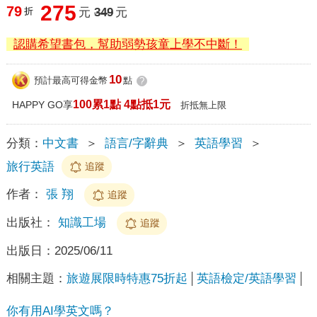
275
79
折
元
349
元
認購希望書包，幫助弱勢孩童上學不中斷！
10
預計最高可得金幣
點
?
100累1點 4點抵1元
HAPPY GO享
折抵無上限
分類：
中文書
＞
語言/字辭典
＞
英語學習
＞
旅行英語
追蹤
作者：
張 翔
追蹤
出版社：
知識工場
追蹤
出版日：
2025/06/11
相關主題：
旅遊展限時特惠75折起
英語檢定/英語學習
你有用AI學英文嗎？