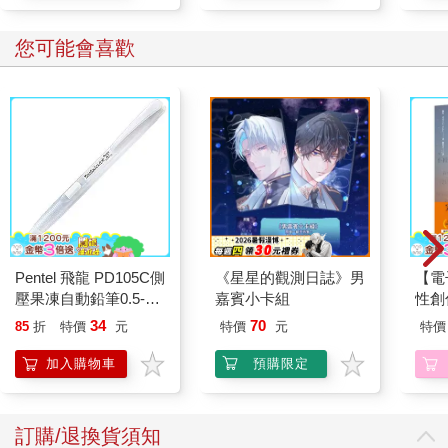
您可能會喜歡
Pentel 飛龍 PD105C側
《星星的觀測日誌》男
【電
壓果凍自動鉛筆0.5-白
嘉賓小卡組
性創
桿
我療
34
70
85
折
特價
元
特價
元
特價
藏）
加入購物車
預購限定
訂購/退換貨須知