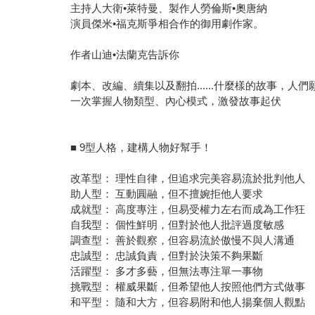
主持人大衛•萊特曼、製作人勞倫斯•奧唐納
演員傑米•福克斯爭相合作的御用劇作家。
作者山迪•法蘭克告訴你
劇本、改編、續集以及翻拍......什麼樣的故事，人
一次掌握人物類型、內心模式，激發故事起伏
■ 9型人格，建構人物好幫手！
改革型： 理性自律，但追求完美容易流於批判他人
助人型： 互動圓融，但不擅婉拒他人要求
成就型： 高度專注，但易受權力左右而成為工作狂
自我型： 個性鮮明，但對於他人批評過度敏感
調查型： 善於觀察，但容易流於傲慢不與人溝通
忠誠型： 忠誠負責，但對於決策不夠果斷
活躍型： 多才多藝，但無法專注單一事物
挑戰型： 權威果斷，但希望他人按照他們方式做事
和平型： 隨和大方，但容易附和他人揚棄個人觀點