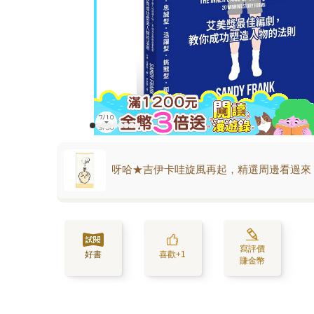
呀哈★吉伊卡哇旋風再起，精選周邊看過來
寫評價
好書
喜歡+1
賺金幣