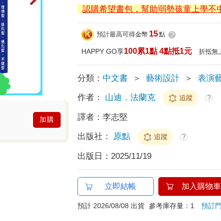
認購希望書包，幫助弱勢孩童上學不
15
預計最高可得金幣
點
?
100累1點 4點抵1元
HAPPY GO享
折抵無
分類：
中文書
＞
藝術設計
＞
表演
作者：
山迪．法蘭克
追蹤
?
譯者：
李志堅
加購
出版社：
原點
追蹤
?
出版日：
2025/11/19
立即結帳
加入購物車
預計 2026/08/08 出貨
參考庫存量：1
預訂