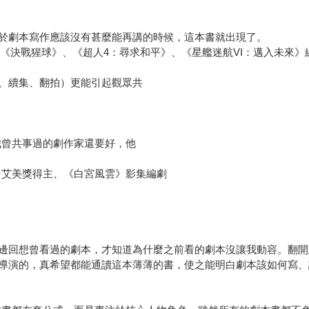
於劇本寫作應該沒有甚麼能再講的時候，這本書就出現了。
Konner），電影《決戰猩球》、《超人4：尋求和平》、《星艦迷航VI：邁入未來
、續集、翻拍）更能引起觀眾共
我曾共事過的劇作家還要好，他
Donnell），艾美獎得主、《白宮風雲》影集編劇
回想曾看過的劇本，才知道為什麼之前看的劇本沒讓我動容。翻開此
導演的，真希望都能通讀這本薄薄的書，使之能明白劇本該如何寫、