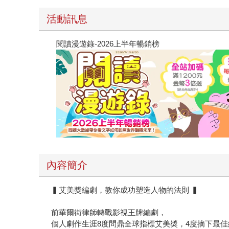
活動訊息
閱讀漫遊錄-2026上半年暢銷榜
內容簡介
▍艾美獎編劇，教你成功塑造人物的法則 ▍
前華爾街律師轉戰影視王牌編劇，
個人劇作生涯8度問鼎全球指標艾美奬，4度摘下最