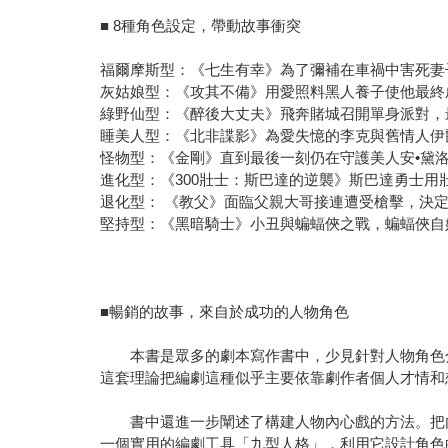
■ 8種角色設定，帶動故事衝突
福爾摩斯型：《七生有幸》為了彌補在車禍中害死妻子
灰姑娘型：《攻其不備》用愛照料黑人養子使他最終成
綠野仙型：《醉後大丈夫》飛奔賭城召開單身派對，最
睡美人型：《北非諜影》為愛失憶的李克與舊情人伊爾
怪物型：《金剛》直到最後一刻仍在守護美人安•黛洛的
進化型：《300壯士：斯巴達的逆襲》斯巴達勇士用壯
退化型： 《教父》面臨父親大哥接連遭受槍擊，決定
堅持型：《黑暗騎士》小丑與蝙蝠俠之戰，蝙蝠俠自始
■暢銷的故事，來自於成功的人物角色
本書是眾多的劇本寫作書中，少見針對人物角色分
這套理論把編劇這種似乎主要依靠劇作者個人才情和
書中還進一步闡述了構建人物內心戲的方法。把內
一個實用的編劇工具「九型人格」，利用它設計角色