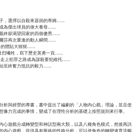
，選擇以自殺來器捐的蒂姆.…..
為傑出球員的偉大養母.…..
終卻渴望回家的四個傻男.…..
莎再次重逢的動人瞬間.…..
體貼大猩猩.…..
烈犧牲，寫下歷史英勇一頁.…..
走上犯罪之路成為謀殺要犯維托.…..
至終奮力抵抗的毅力.…..
析與經營的專書，書中提出了編劇的「人物內心戲」理論，並且使
想像力完成的事情，變成了在理性分析的基礎上按照規則來行事。
心遊戲分成轉變型和神話型兩大類，以及八種角色模式，然後再詳
的內心遊戲，提供具有脈絡的性格分析，可以使角色的轉變連貫流暢