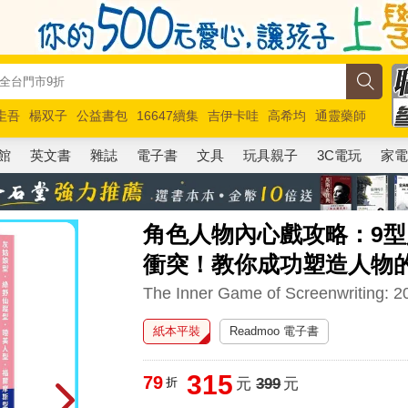
圭吾
楊双子
公益書包
16647續集
吉伊卡哇
高希均
通靈藥師
路邊攤新作
馬斯克
玩具總動員5
超慢跑
館
英文書
雜誌
電子書
文具
玩具親子
3C電玩
家
角色人物內心戲攻略：9型
衝突！教你成功塑造人物
The Inner Game of Screenwriting: 2
紙本平裝
Readmoo 電子書
315
79
折
元
399
元