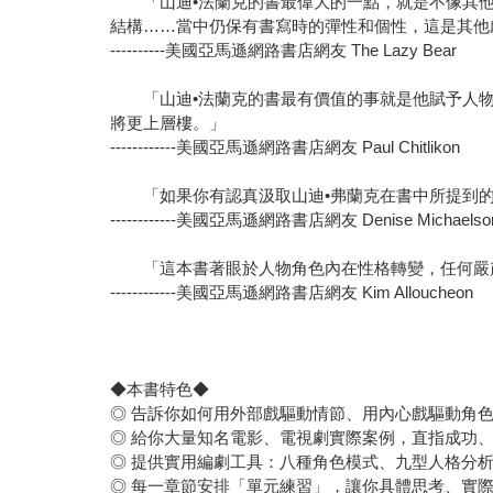
「山迪•法蘭克的書最偉大的一點，就是不像其他
結構……當中仍保有書寫時的彈性和個性，這是其他
----------美國亞馬遜網路書店網友 The Lazy Bear
「山迪•法蘭克的書最有價值的事就是他賦予人物嶄新
將更上層樓。」
------------美國亞馬遜網路書店網友 Paul Chitlikon
「如果你有認真汲取山迪•弗蘭克在書中所提到的
------------美國亞馬遜網路書店網友 Denise Michaelso
「這本書著眼於人物角色內在性格轉變，任何嚴肅
------------美國亞馬遜網路書店網友 Kim Alloucheon
◆本書特色◆
◎ 告訴你如何用外部戲驅動情節、用內心戲驅動角
◎ 給你大量知名電影、電視劇實際案例，直指成功
◎ 提供實用編劇工具：八種角色模式、九型人格分
◎ 每一章節安排「單元練習」，讓你具體思考、實