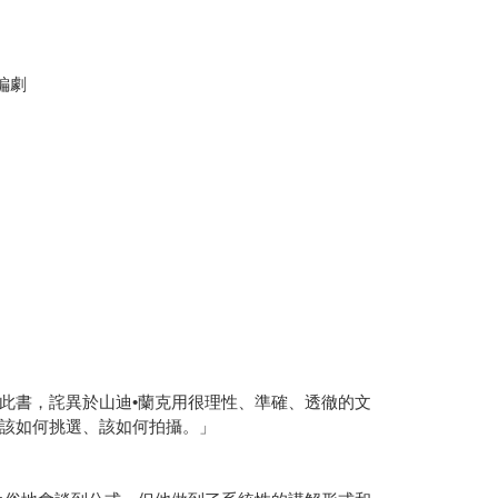
》編劇
書，詫異於山迪•蘭克用很理性、準確、透徹的文
該如何挑選、該如何拍攝。」