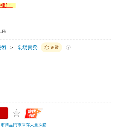
中斷！
上限
藝術
＞
劇場實務
追蹤
?
門市商品
門市庫存
大量採購