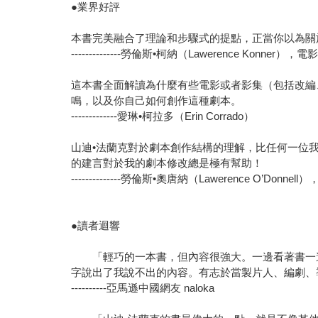
●業界好評
本書完美融合了理論和步驟式的提點，正當你以為關
--------------勞倫斯•柯納（Lawerence 
這本書全面解讀為什麼有些電影或者影集（包括改編
鳴，以及你自己如何創作這種劇本。
-------------愛琳•柯拉多（Erin Corrado）
山迪•法蘭克對於劇本創作結構的理解，比任何一位
的建言對於我的劇本修改總是極有幫助！
--------------勞倫斯•奧唐納（Lawerence O’
●讀者迴響
「輕巧的一本書，但內容很強大。一邊看著書一邊
字說出了我說不出的內容。有志於當製片人、編劇、
----------亞馬遜中國網友 naloka