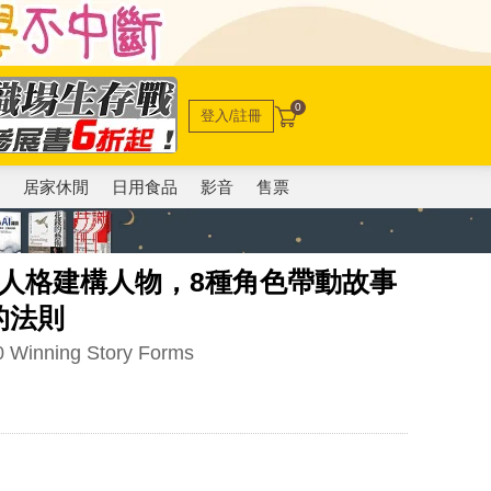
0
登入/註冊
電
居家休閒
日用食品
影音
售票
人格建構人物，8種角色帶動故事
的法則
0 Winning Story Forms