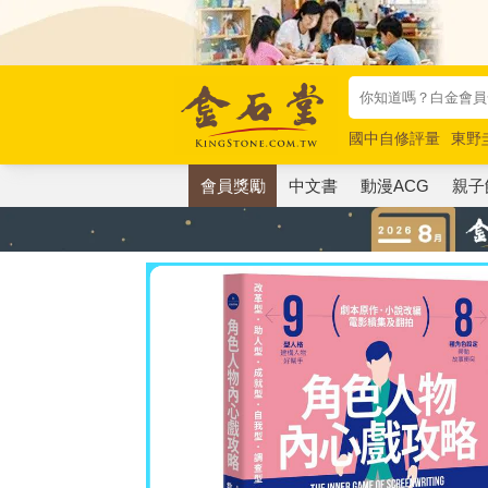
國中自修評量
東野
唯紅花綻放
奧德賽
會員獎勵
中文書
動漫ACG
親子