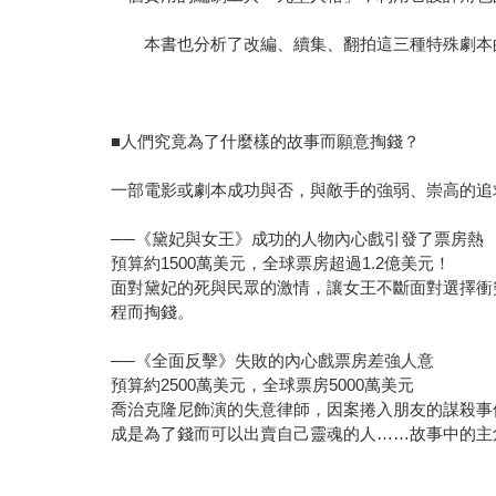
本書也分析了改編、續集、翻拍這三種特殊劇本的
■人們究竟為了什麼樣的故事而願意掏錢？
一部電影或劇本成功與否，與敵手的強弱、崇高的追
──《黛妃與女王》成功的人物內心戲引發了票房熱
預算約1500萬美元，全球票房超過1.2億美元！
面對黛妃的死與民眾的激情，讓女王不斷面對選擇衝
程而掏錢。
──《全面反擊》失敗的內心戲票房差強人意
預算約2500萬美元，全球票房5000萬美元
喬治克隆尼飾演的失意律師，因案捲入朋友的謀殺事
成是為了錢而可以出賣自己靈魂的人……故事中的主