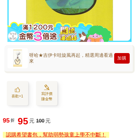
呀哈★吉伊卡哇旋風再起，精選周邊看過
加購
來
寫評價
喜歡+1
賺金幣
95
95
折
元
100
元
認購希望書包，幫助弱勢孩童上學不中斷！