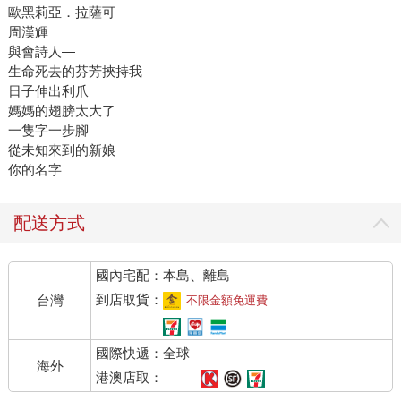
歐黑莉亞．拉薩可
周漢輝
與會詩人—
生命死去的芬芳挾持我
日子伸出利爪
媽媽的翅膀太大了
一隻字一步腳
從未知來到的新娘
你的名字
配送方式
國內宅配：本島、離島
到店取貨：
台灣
不限金額免運費
國際快遞：全球
海外
港澳店取：