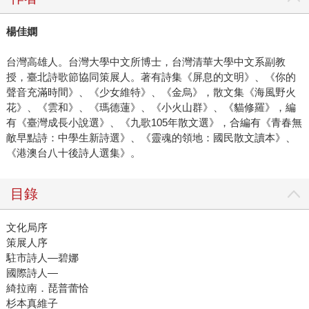
楊佳嫻
台灣高雄人。台灣大學中文所博士，台灣清華大學中文系副教
授，臺北詩歌節協同策展人。著有詩集《屏息的文明》、《你的
聲音充滿時間》、《少女維特》、《金烏》，散文集《海風野火
花》、《雲和》、《瑪德蓮》、《小火山群》、《貓修羅》，編
有《臺灣成長小說選》、《九歌105年散文選》，合編有《青春無
敵早點詩：中學生新詩選》、《靈魂的領地：國民散文讀本》、
《港澳台八十後詩人選集》。
目錄
文化局序
策展人序
駐市詩人—碧娜
國際詩人—
綺拉南．琵普蕾恰
杉本真維子