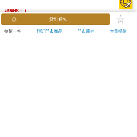
提醒您！！
金石堂及銀行均不會請您操作ATM! 如接獲電話要求您前往
貨到通知
ATM提款機，請不要聽從指示，以免受騙上當！
搶購一空
預訂門市商品
門市庫存
大量採購
退換貨須知：
**提醒您，鑑賞期不等於試用期，退回商品須為全新狀態**
依據「消費者保護法」第19條及行政院消費者保護處公告之
「通訊交易解除權合理例外情事適用準則」，以下商品購買
後，除商品本身有瑕疵外，將不提供7天的猶豫期：
易於腐敗、保存期限較短或解約時即將逾期。（如：生
鮮食品）
依消費者要求所為之客製化給付。（客製化商品）
報紙、期刊或雜誌。（含MOOK、外文雜誌）
經消費者拆封之影音商品或電腦軟體。
非以有形媒介提供之數位內容或一經提供即為完成之線
上服務，經消費者事先同意始提供。（如：電子書、電
子雜誌、下載版軟體、虛擬商品…等）
已拆封之個人衛生用品。（如：內衣褲、刮鬍刀、除毛