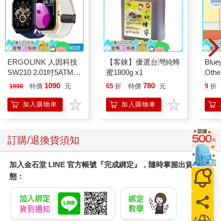
ERGOLINK 人因科技
【客錸】優選台灣純蜂
Blue
SW210 2.01吋5ATM游
蜜1800g x1
Other
泳心率血氧藍牙通話腕
Stori
1090
780
特價
元
65
折
特價
元
9
折
1990
錶
Hoor
加入購物車
加入購物車
訂購/退換貨須知
加入金石堂 LINE 官方帳號『完成綁定』，隨時掌握出貨動
態：