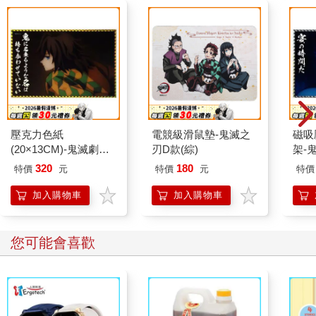
壓克力色紙
電競級滑鼠墊-鬼滅之
磁吸
(20×13CM)-鬼滅劇場
刃D款(綜)
架-
版B款(水柱)
柱)
320
180
特價
元
特價
元
特價
加入購物車
加入購物車
您可能會喜歡