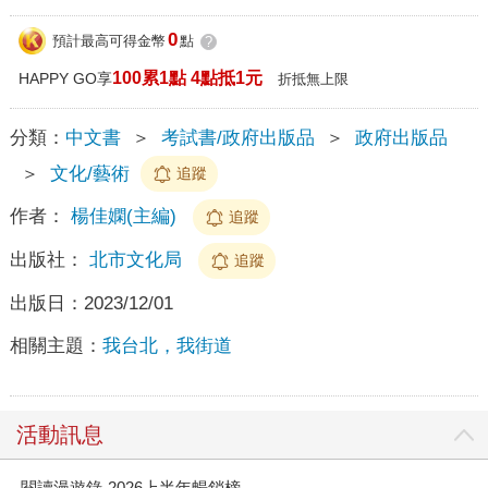
0
預計最高可得金幣
點
?
100累1點 4點抵1元
HAPPY GO享
折抵無上限
分類：
中文書
＞
考試書/政府出版品
＞
政府出版品
＞
文化/藝術
追蹤
作者：
楊佳嫻(主編)
追蹤
出版社：
北市文化局
追蹤
出版日：
2023/12/01
相關主題：
我台北，我街道
活動訊息
閱讀漫遊錄-2026上半年暢銷榜