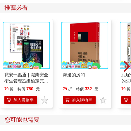
推薦必看
職安一點通｜職業安全
海邊的房間
屁屁
衛生管理乙級檢定完勝
的失
攻略｜2026版(套書)
750
332
79
折
特價
元
79
折
特價
元
79
折
加入購物車
加入購物車
您可能也需要