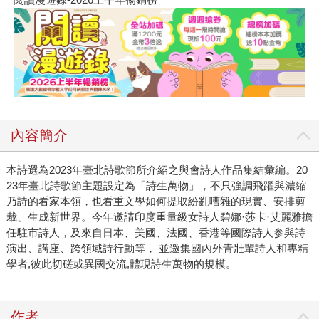
內容簡介
本詩選為2023年臺北詩歌節所介紹之與會詩人作品集結彙編。20
23年臺北詩歌節主題設定為「詩生萬物」，不只強調飛躍與濃縮
乃詩的看家本領，也看重文學如何提取紛亂嘈雜的現實、安排剪
裁、生成新世界。今年邀請印度重量級女詩人碧娜·莎卡·艾麗雅擔
任駐市詩人，及來自日本、美國、法國、香港等國際詩人参與詩
演出、講座、跨領域詩行動等， 並邀集國內外青壯輩詩人和專精
學者,彼此切磋或異國交流,體現詩生萬物的規模。
作者