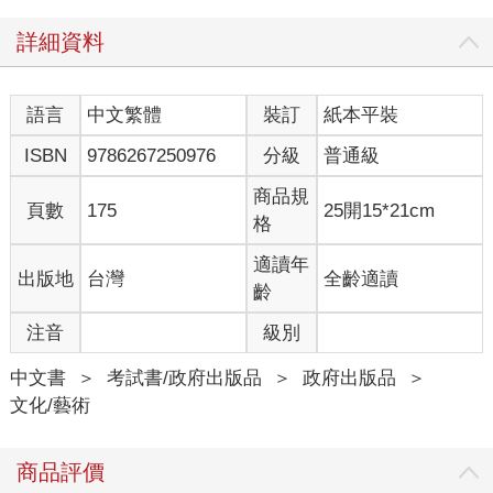
詳細資料
語言
中文繁體
裝訂
紙本平裝
ISBN
9786267250976
分級
普通級
商品規
頁數
175
25開15*21cm
格
適讀年
出版地
台灣
全齡適讀
齡
注音
級別
中文書
＞
考試書/政府出版品
＞
政府出版品
＞
文化/藝術
商品評價