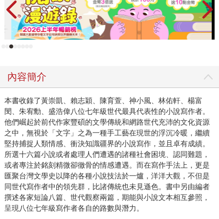
那幾年我常看他在讀前衛出版社那套「台灣作家全集」，每
回拿出來都是不同作家分冊。很多人對創作有熱情，卻不見
得有熱情補上過往文學史的認識，這或許是他日後能在每月
專欄的壓力下寫出《學校不敢教的小說》的原因──他有紮實
的文學史內力、打筆仗練出來的犀利快筆，以及對文學的堅
定信念。 有次我們聊到，現今台灣文學雖然在學科建制化過
內容簡介
程中，出現不少台文系所，相對於文學創作的狀態，評論似
乎相對欠缺。我們都認為有機會就該多寫些評論，一方面鍛
本書收錄了黃崇凱、賴志穎、陳育萱、神小風、林佑軒、楊富
鍊自己評析作品的能力，一方面讓更多作品也能獲得討論機
閔、朱宥勳、盛浩偉八位七年級世代最具代表性的小說寫作者。
會。然而文學評論發表的空間卻極為有限。我本來的想法只
他們崛起於前代作家豐碩的文學傳統和網路世代充沛的文化資源
是各自作戰，盡量在不需成本的網路空間寫，也不在乎讀
之中，無視於「文字」之為一種手工藝在現世的浮沉冷暖，繼續
者。但摩羯座的宥勳認真思考了一番，接著召集一批同代
堅持捕捉人類情感、衝決知識疆界的小說寫作，並且卓有成績。
人，創設文學評論線上月刊《秘密讀者》。他不募資，在盡
所選十六篇小說或者處理人們遭遇的諸種社會困境、認同難題，
可能使用免費的網路資源之下，自己支付所有維持刊物運作
或者專注於銘刻精微卻徹骨的情感遭遇。而在寫作手法上，更是
匯聚台灣文學史以降的各種小說技法於一爐，洋洋大觀，不但是
的費用，擔下大部分繁瑣的編務。我擔心他燒錢太快，想捐
同世代寫作者中的領先群，比諸傳統也未見遜色。書中另由編者
點贊助，他卻回說：我不要錢，多給我稿！ 於是在他的糾集
撰述各家短論八篇、世代觀察兩篇，期能與小說文本相互參照，
之下，《秘密讀者》從2013年9月起，每月準時出刊至今，每
呈現八位七年級寫作者各自的路數與潛力。
期都有專輯討論其他文學刊物不太可能做出來的內容，以及