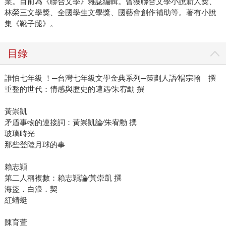
業。目前為《聯合文學》雜誌編輯。曾獲聯合文學小說新人獎、
林榮三文學獎、全國學生文學獎、國藝會創作補助等。著有小說
集《靴子腿》。
目錄
誰怕七年級 ！─台灣七年級文學金典系列─策劃人語∕楊宗翰 撰
重整的世代：情感與歷史的遭遇∕朱宥勳 撰
黃崇凱
矛盾事物的連接詞：黃崇凱論∕朱宥勳 撰
玻璃時光
那些登陸月球的事
賴志穎
第二人稱複數：賴志穎論∕黃崇凱 撰
海盜．白浪．契
紅蜻蜓
陳育萱