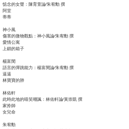
惦念的女聲：陳育萱論∕朱宥勳 撰
阿堂
蒂蒂
神小風
傷害的微物觀點：神小風論∕朱宥勳 撰
愛情公寓
上鎖的箱子
楊富閔
語言的彈跳能力：楊富閔論∕朱宥勳 撰
逼逼
林寶寶的肺
林佑軒
此時此地的嘻笑嘲諷：林佑軒論∕黃崇凱 撰
家拎師
女兒命
朱宥勳