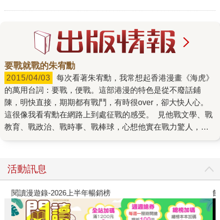
要戰就戰的朱宥勳
2015/04/03
每次看著朱宥勳，我常想起香港漫畫《海虎》
的萬用台詞：要戰，便戰。這部港漫的特色是從不廢話鋪
陳，明快直接，期期都有戰鬥，有時很over，卻大快人心。
這很像我看宥勳在網路上到處征戰的感受。 見他戰文學、戰
教育、戰政治、戰時事、戰棒球，心想他實在戰力驚人，耐
心也很驚人，居然可以長期跟一大堆網路小白、鍵盤柯南沒
日沒夜地糾纏，而不影響他對寫作的專注，持續交出一部部
作品來。 我在第一屆「搶救文壇新秀再作戰」文藝營認識宥
活動訊息
勳的時候，他還在讀高三，我是不知所云的研究生。之後一
起在耕莘青年寫作會搞東搞西，討論彼此的作品，批評很多
閱讀漫遊錄-2026上半年暢銷榜
飢
人的作品，辦營隊，弄活動，編小說選集。一直以來，他都
是我深深信賴和依賴的戰友，完全沒意識到我們相差七歲。