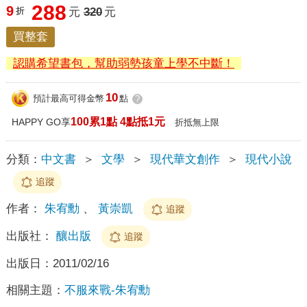
288
9
折
元
320
元
買整套
認購希望書包，幫助弱勢孩童上學不中斷！
10
預計最高可得金幣
點
?
100累1點 4點抵1元
HAPPY GO享
折抵無上限
分類：
中文書
＞
文學
＞
現代華文創作
＞
現代小說
追蹤
作者：
朱宥勳
、
黃崇凱
追蹤
出版社：
釀出版
追蹤
出版日：
2011/02/16
相關主題：
不服來戰-朱宥勳