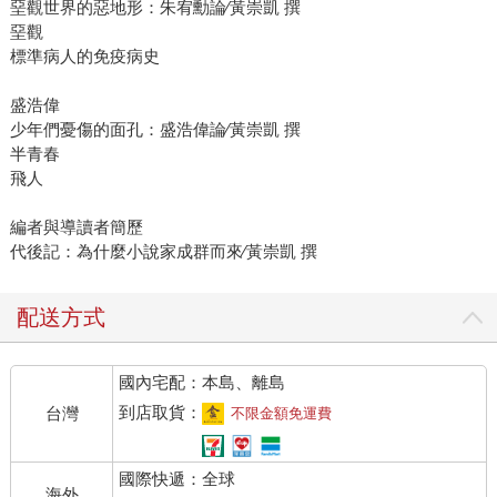
堊觀世界的惡地形：朱宥勳論∕黃崇凱 撰
堊觀
標準病人的免疫病史
盛浩偉
少年們憂傷的面孔：盛浩偉論∕黃崇凱 撰
半青春
飛人
編者與導讀者簡歷
代後記：為什麼小說家成群而來∕黃崇凱 撰
配送方式
國內宅配：本島、離島
到店取貨：
台灣
不限金額免運費
國際快遞：全球
海外