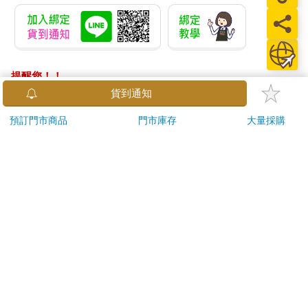
提醒您！！
金石堂及銀行均不會請您操作ATM! 如接獲電話要求您前往
貨到通知
ATM提款機，請不要聽從指示，以免受騙上當！
預訂門市商品
門市庫存
大量採購
退換貨須知：
**提醒您，鑑賞期不等於試用期，退回商品須為全新狀態**
依據「消費者保護法」第19條及行政院消費者保護處公告之
「通訊交易解除權合理例外情事適用準則」，以下商品購買
後，除商品本身有瑕疵外，將不提供7天的猶豫期：
易於腐敗、保存期限較短或解約時即將逾期。（如：生
鮮食品）
依消費者要求所為之客製化給付。（客製化商品）
報紙、期刊或雜誌。（含MOOK、外文雜誌）
經消費者拆封之影音商品或電腦軟體。
非以有形媒介提供之數位內容或一經提供即為完成之線