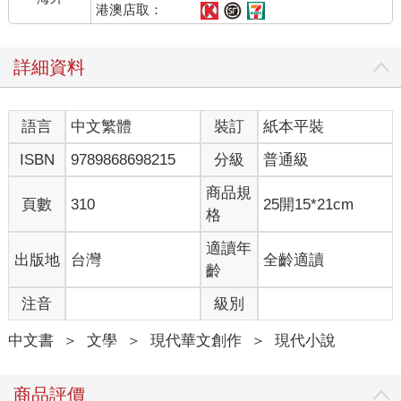
港澳店取：
詳細資料
語言
中文繁體
裝訂
紙本平裝
ISBN
9789868698215
分級
普通級
商品規
頁數
310
25開15*21cm
格
適讀年
出版地
台灣
全齡適讀
齡
注音
級別
中文書
＞
文學
＞
現代華文創作
＞
現代小說
商品評價