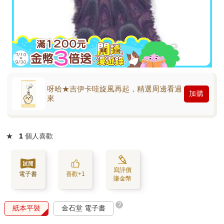
呀哈★吉伊卡哇旋風再起，精選周邊看過
加購
來
★
1
個人喜歡
寫評價
電子書
喜歡+1
賺金幣
?
紙本平裝
金石堂 電子書