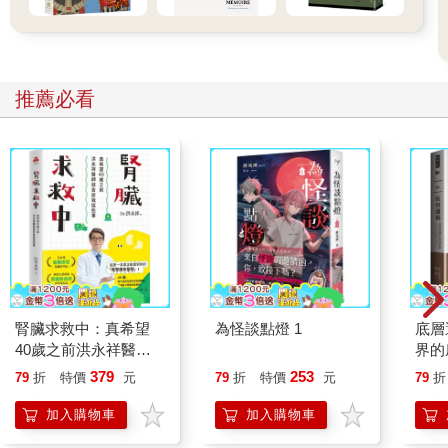
推薦必看
腎臟求救中：真希望
為怪談點燈 1
底層
40歲之前洪永祥醫師
界的
就告訴我這些事
379
253
79
折
特價
元
79
折
特價
元
79
折
加入購物車
加入購物車