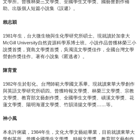
文學所。曾獲林榮三文學獎、全國學生文學獎、國藝會創作補
可能不愛棒球」，宥勳的小說讓我感受的卻是「你怎麼可能
助。出版個人短篇小說集《誤遞》。
不恨棒球」──他實在太愛棒球，才會用小說狠狠打棒球。 ＊
文中朱宥勳照片，由寶瓶文化提供。
賴志穎
1981年生，台大微生物與生化學研究所碩士。現就讀於加拿大
McGill University自然資源科學系博士班。小說作品曾獲林榮三小
說獎首獎，寶島文學獎首獎，吳濁流文學獎佳作，全國台灣文學
營創作獎佳作。著有小說集《匿逃者》。
陳育萱
1982年生於彰化。台灣師範大學國文系畢。現就讀東華大學創作
與英語文學研究所碩四。曾獲時報文學獎、林榮三文學獎、宗教
文學獎、教育部文藝創作獎、全國學生文學獎、磺溪文學獎、花
蓮文學獎、陽明海運文學獎、竹韻清揚文學獎……等。
神小風
本名許俐葳，1984年生，文化大學文藝組畢業，目前就讀東華大
學創英所。曾獲全國學生文學獎，時報文學獎，教育部文藝創作