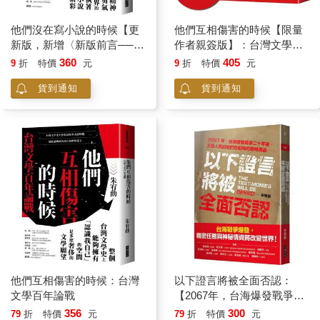
他們沒在寫小說的時候【更
他們互相傷害的時候【限量
新版，新增〈新版前言──遙
作者親簽版】：台灣文學百
遠的回音〉】：戒嚴台灣小
年論戰
360
405
9
折
特價
元
9
折
特價
元
說家群像
貨到通知
貨到通知
他們互相傷害的時候：台灣
以下證言將被全面否認：
文學百年論戰
【2067年，台海爆發戰爭二
十年後，五組人說出他們在
356
300
79
折
特價
元
79
折
特價
元