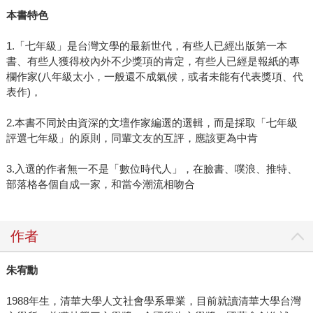
各種直球對決的書評。許多人看到這份刊物號稱「匿名」，
本書特色
馬上對內容的信心打了折扣，但其實所有編輯委員和撰稿者
都列在每期工作人員名單中，並不真的完全匿名。累積的上
1.「七年級」是台灣文學的最新世代，有些人已經出版第一本
百篇評論文字，沒有出現某些人以為的一味攻擊謾罵，而是
書、有些人獲得校內外不少獎項的肯定，有些人已經是報紙的專
欄作家(八年級太小，一般還不成氣候，或者未能有代表獎項、代
有憑有據有論證地評析文本。儘管如此，三不五時仍有好些
表作)，
沒讀過《秘密讀者》卻對匿名很有意見的酸言酸語，擔任主
編的宥勳總二話不說，一肩扛了。 近兩、三年，宥勳完成碩
2.本書不同於由資深的文壇作家編選的選輯，而是採取「七年級
士學業、服完兵役、發表大量時事評論，嘗試將他所知道的
評選七年級」的原則，同輩文友的互評，應該更為中肯
文學技法應用到萬事萬物（比如去年1129大選前那篇〈你為
什麼忍不住收看連柯爭霸〉），差不多同期間也完成棒球長
3.入選的作者無一不是「數位時代人」，在臉書、噗浪、推特、
篇小說《暗影》。我知道他從來是個死忠棒球迷，球季期間
部落格各個自成一家，和當今潮流相吻合
每晚都要看球，出手的第一部長篇卻是寫職棒場上的假球
案。不用說，故事的背景當然是在台灣，只是時代稍微挪後
作者
一點的近未來。宥勳在他的小說中發明觀測球員打球模式的
程式，能準確抓出誰打放水球。然而打假球牽涉的不會只有
朱宥勳
球員和簽賭組頭，小說挖掘了更深更遠的社會成因，不賣弄
熱血，而往人性挖掘，搭配宥勳高超的說故事能力，足以讓
1988年生，清華大學人文社會學系畢業，目前就讀清華大學台灣
這部小說躋身最佳運動文學演出的行列。 球迷常說「你怎麼