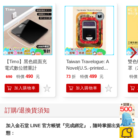
【Timo】黑色鏡面充
Taiwan Travelogue: A
雙色
電式數位體重計
Novel(U.S.-printed
罩（
edition)
490
499
特價
元
73
折
特價
元
特價
690
加入購物車
加入購物車
訂購/退換貨須知
加入金石堂 LINE 官方帳號『完成綁定』，隨時掌握出貨動
態：