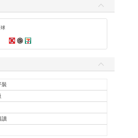
全球
平裝
級
適讀