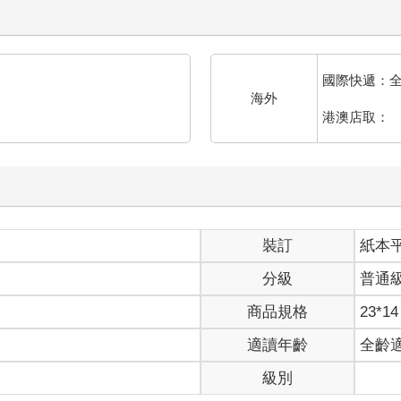
國際快遞：
海外
港澳店取：
裝訂
紙本
分級
普通
商品規格
23*14
適讀年齡
全齡
級別