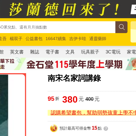
圭吾
楊双子
公益書包
16647續集
吉伊卡哇
通靈藥師
路邊攤新作
馬斯克
玩具總動員5
超慢跑
館
英文書
雜誌
電子書
文具
玩具親子
3C電玩
家
南宋名家詞講錄
380
95
折
元
400
元
認購希望書包，幫助弱勢孩童上學不
15
預計最高可得金幣
點
?