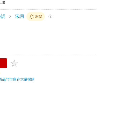
上限
詩詞
＞
宋詞
追蹤
?
商品
門市庫存
大量採購