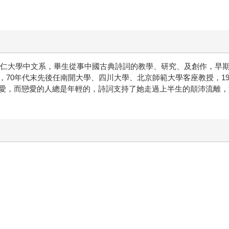
入輔仁大學中文系，畢生從事中國古典詩詞的教學、研究、及創作，早
70年代末先後任南開大學、四川大學、北京師範大學客座教授，198
愛，而戀愛的人總是年輕的，詩詞支持了她走過上半生的顛沛流離，