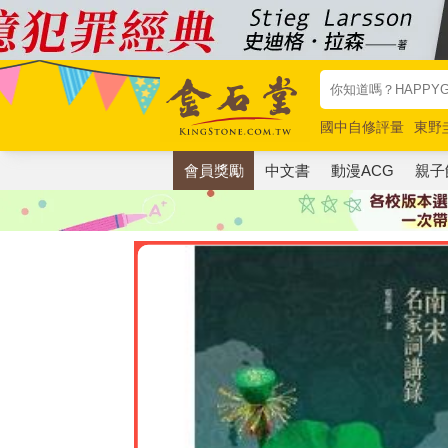
國中自修評量
東野
唯紅花綻放
奧德賽
會員獎勵
中文書
動漫ACG
親子