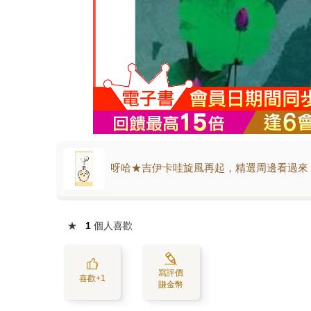
呀哈★吉伊卡哇旋風再起，精選周邊看過來
★
1
個人喜歡
寫評價
喜歡+1
賺金幣