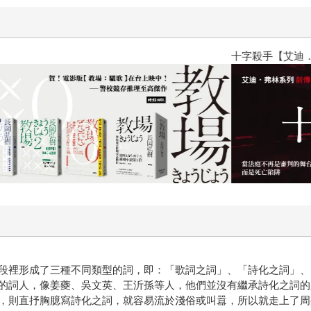
十字殺手【艾迪．弗林系列 前傳
裡形成了三種不同類型的詞，即：「歌詞之詞」、「詩化之詞」、
的詞人，像姜夔、吳文英、王沂孫等人，他們並沒有繼承詩化之詞的
，則直抒胸臆寫詩化之詞，就容易流於淺俗或叫囂，所以就走上了周