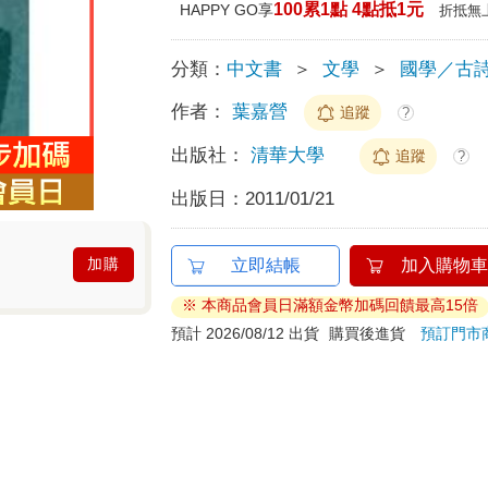
100累1點 4點抵1元
HAPPY GO享
折抵無
分類：
中文書
＞
文學
＞
國學／古
作者：
葉嘉營
追蹤
?
出版社：
清華大學
追蹤
?
出版日：
2011/01/21
加購
立即結帳
加入購物車
※ 本商品會員日滿額金幣加碼回饋最高15倍
預計 2026/08/12 出貨
購買後進貨
預訂門市