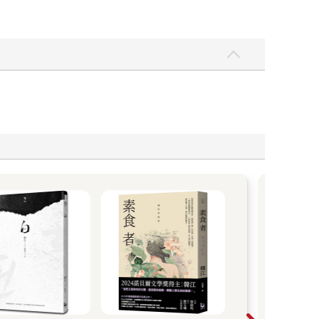
35
播放