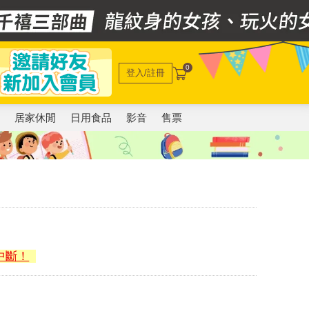
0
登入/註冊
電
居家休閒
日用食品
影音
售票
中斷！