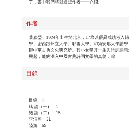
了，書中我們將就這些作者一一介紹。
作者
葉嘉瑩，1924年出生於北京，17歲以優異成績考
學、密西跟州立大學、耶魯大學、印第安那大學講學，
辦中華古典文化研究所。其小女稱其一生與詩詞談戀
興起，能夠深入中國古典詩詞文學的真髓，瞭
目錄
目錄 Ⅲ
緒 論（一） 1
緒 論（二） 15
李清照 31
陸游 59