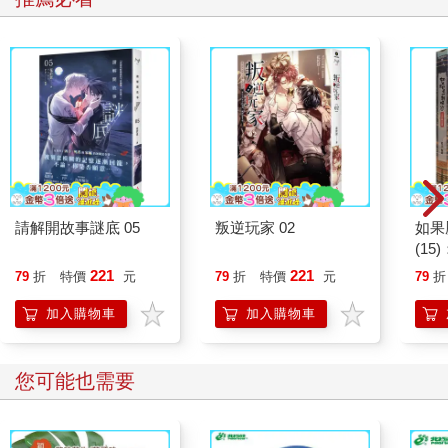
請解開故事謎底 05
叛逆玩家 02
如果
(1
貓漫
221
221
79
折
特價
元
79
折
特價
元
79
折
加入購物車
加入購物車
您可能也需要