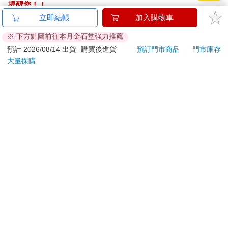
提醒您！！
金石堂及銀行均不會請您操作ATM! 如接獲電話要求您前往
立即結帳
加入購物車
ATM提款機，請不要聽從指示，以免受騙上當！
※ 下方點圖前往本月金石堂強力推薦
退換貨須知：
預計 2026/08/14 出貨
購買後進貨
預訂門市商品
門市庫存
大量採購
**提醒您，鑑賞期不等於試用期，退回商品須為全新狀態**
依據「消費者保護法」第19條及行政院消費者保護處公告之
「通訊交易解除權合理例外情事適用準則」，以下商品購買
後，除商品本身有瑕疵外，將不提供7天的猶豫期：
易於腐敗、保存期限較短或解約時即將逾期。（如：生
鮮食品）
依消費者要求所為之客製化給付。（客製化商品）
報紙、期刊或雜誌。（含MOOK、外文雜誌）
經消費者拆封之影音商品或電腦軟體。
非以有形媒介提供之數位內容或一經提供即為完成之線
上服務，經消費者事先同意始提供。（如：電子書、電
子雜誌、下載版軟體、虛擬商品…等）
已拆封之個人衛生用品。（如：內衣褲、刮鬍刀、除毛
刀…等）