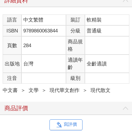
詳細資料
語言
中文繁體
裝訂
軟精裝
ISBN
9789860063844
分級
普通級
商品規
頁數
284
格
適讀年
出版地
台灣
全齡適讀
齡
注音
級別
中文書
＞
文學
＞
現代華文創作
＞
現代散文
商品評價
寫評價