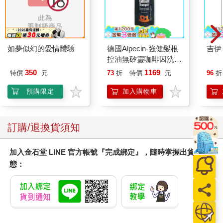
如夢似幻的愛情體驗
德國Alpecin-強健髮根
吉伊
控油無矽靈咖啡因洗髮
凝露375ml/瓶-C1強健
350
1169
特價
元
73
折
特價
元
96
折
髮根(護髮洗髮精/男士
調理頭皮洗髮液/0矽靈
預購限定
加入購物車
滋潤洗頭髮水/一般髮
質適用)
訂購/退換貨須知
加入金石堂 LINE 官方帳號『完成綁定』，隨時掌握出貨動
態：