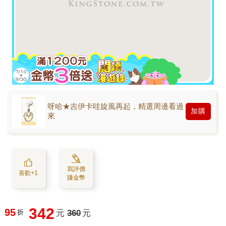
呀哈★吉伊卡哇旋風再起，精選周邊看過
加購
來
寫評價
喜歡+1
賺金幣
342
95
折
元
360
元