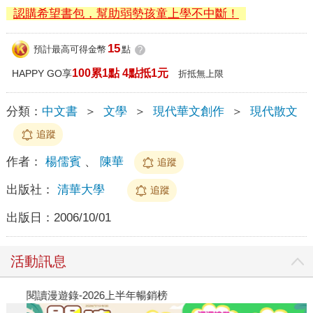
認購希望書包，幫助弱勢孩童上學不中斷！
15
預計最高可得金幣
點
?
100累1點 4點抵1元
HAPPY GO享
折抵無上限
分類：
中文書
＞
文學
＞
現代華文創作
＞
現代散文
追蹤
作者：
楊儒賓
、
陳華
追蹤
出版社：
清華大學
追蹤
出版日：
2006/10/01
活動訊息
閱讀漫遊錄-2026上半年暢銷榜
飢