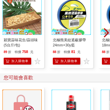
穎寶蒜味花生/蒜頭味
北極熊美紋遮蔽膠帶
北極
(5台斤/包)
24mm×30y藍
18m
758
81
89
折
特價
元
88
折
特價
元
88
折
加入購物車
加入購物車
您可能會喜歡