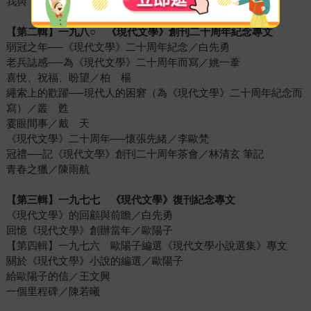
我與《現文》／叢 甦
【第二輯】一九八
○
《現代文學》創刊二十周年紀念專文
弱冠之年──《現代文學》二十周年紀念／白先勇
老兵誌感──為《現代文學》二十周年而寫／姚一葦
喜悅、祝福、盼望／柏 楊
繩索上的歡躍──現代人的困窘（為《現代文學》二十周年紀念而
寫）／叢 甦
霎眼間事／戴 天
《現代文學》二十周年──懷張先緒／李歐梵
冠禮──記《現代文學》創刊二十周年茶會／林清玄 筆記
青春之獵／陳雨航
【第三輯】一九七七 《現代文學》復刊紀念專文
《現代文學》的回顧與前瞻／白先勇
回憶《現代文學》創辦當年／歐陽子
【第四輯】一九七六 歐陽子編選《現代文學小說選集》專文
關於《現代文學》小說的編選／歐陽子
給歐陽子的信／王文興
一個里程碑／陳若曦