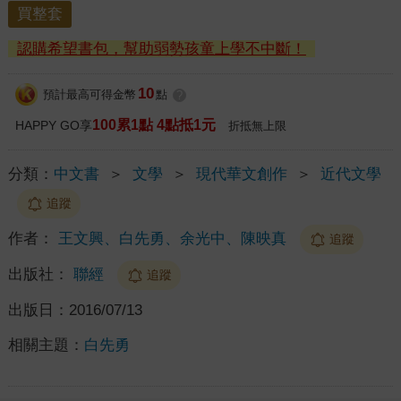
買整套
認購希望書包，幫助弱勢孩童上學不中斷！
10
預計最高可得金幣
點
?
100累1點 4點抵1元
HAPPY GO享
折抵無上限
分類：
中文書
＞
文學
＞
現代華文創作
＞
近代文學
追蹤
作者：
王文興、白先勇、余光中、陳映真
追蹤
出版社：
聯經
追蹤
出版日：
2016/07/13
相關主題：
白先勇