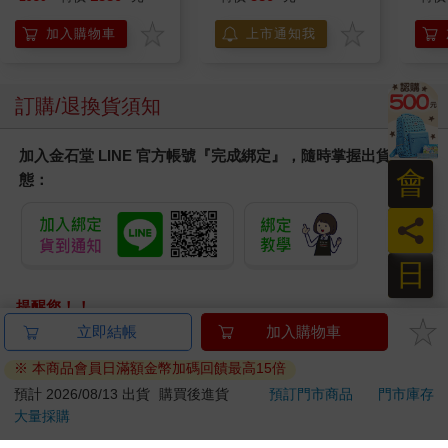
要找你聊天。」他說，於是我們便到嘉興大樓頂上的藍天去喝酒
器/可煮6顆蛋
去。藍天是當時台北的高級餐廳，望下去，夜台北居然也有點朦
ER600/ER-600
加入購物車
上市通知我
朧美了。那是我跟奚淞第二次見面，可是在一杯又一杯Manhattan
的灌溉下，那一夜兩人卻好像講盡了一生一世的話。那晚奚淞醉
得回不了家，於是我便把他帶回自己敦化南路的家裡，酒後不知
訂購/退換貨須知
哪裡來的神力，居然把他從一樓扛上了三樓去。六○年代末，那是
一段多麼狂放而又令人懷念的日子啊。台灣的鹿港地秀人傑，出
加入金石堂 LINE 官方帳號『完成綁定』，隨時掌握出貨動
了施家姊妹，其實大姊施淑女從前也寫小說，白樺木就是她，在
會
態：
《現文》二十四、二十五期上發表了〈頭像〉和〈告別啊，臨
流〉，寫得極好，如果她繼續寫下去，不一定輸給兩個妹妹。施
員
叔青開始寫作也是用筆名施梓，我一直以為是個男生，〈壁虎〉
和〈凌遲的抑束〉寫得實在凌厲，後來我在台北明星咖啡館和施
日
叔青見面，卻大感意外，施叔青的小說比她的人要驃悍得多。我
送給了施叔青一個外號「一丈青」，施叔青那管筆的確如扈三娘
提醒您！！
手裡一枝槍，舞起來虎虎有力。當時台北流傳文壇出了一位神
金石堂及銀行均不會請您操作ATM! 如接獲電話要求您前往
童，十六歲就會寫男男女女的大膽小說〈花季〉了。我頂記得第
ATM提款機，請不要聽從指示，以免受騙上當！
一次看到李昂，她推著一輛舊腳踏車，剪著一個學生頭，臉上還
有幾塊青傷，因為騎車剛摔了跤。再也料不到，李昂日後會「殺
退換貨須知：
夫」。李昂可以說是《現代文學》的「末代弟子」了，她在《現
**提醒您，鑑賞期不等於試用期，退回商品須為全新狀態**
文》上發表她那一系列極具風格的鹿城故事時，《現代文學》前
依據「消費者保護法」第19條及行政院消費者保護處公告之
半期已接近尾聲。也是因為這本雜誌，我跟施家姊妹結下了緣。