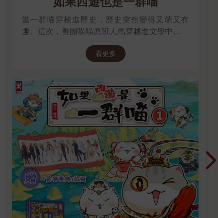
如果西遊也是一群喵
排大吊鐘，每隻吊鐘的時針所指都不同時，原來那些吊鐘早已停
擺，時間在文學院裡戛然而止，而我們就在那棟悠悠邈邈的大樓
當一群喵穿梭進歷史，歷史突然變得又萌又有
裡度過了大學四年。一九六一年的一個黃昏，就站在文學院走廊
趣。這次，整團喵喵原班人馬穿越進文學中，開
裡那排吊鐘下面，比我們低兩屆的三個學弟王禎和、杜國清、鄭
始前往西天取經啦～
恆雄（潛石）找到了我，他們興沖沖的想要投稿給《現文》。王
看更多
禎和手上就捏著一疊稿子，扯了一些話，他才把稿子塞到我手中
──那就是他的第一篇小說〈鬼、北風、人〉。那天他大概有點緊
張，一逕靦覥的微笑著。〈鬼、北風、人〉登刊在《現文》第七
期，是我們那一期的重頭文章，我特別為這篇小說找了一張插
圖，是顧福生的素描，一幅沒有頭的人體畫像。那時節台灣藝術
界的現代主義運動也在如火如荼的進行著，「五月畫會」的成員
正是這個運動的前鋒。那幾期雜誌我們都請了「五月」畫家設計
封面畫插圖，於是《現代文學》看起來就更加現代了。王禎和小
說的那幅插圖，是我取的名字：〈我要活下去！〉。因為小說中
的主角秦貴福就是那樣一個不顧一切賴著活下去的人。我那時剛
看一部蘇珊海華主演的電影：《I Want to Live》，大概靈感就在
那樣來的。雜誌出來，我們在文學院裡張貼了一幅巨型海報，上
面畫了一個腰幹站不直的人，那就是秦貴福。王禎和後來說，他
站在那幅海報下，流連不捨，還把他母親帶去看。畫海報的是張
先緒，在我們中間最有藝術才能，《現文》的設計開始都是出自