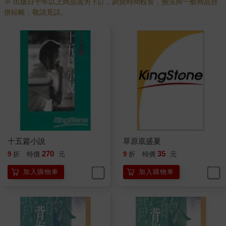
※ 出版日十年以上商品需另下訂，調貨時間較長，無法與一般商品合
家，他們的第一篇小說也都是在《現代文學》上發表的。荊棘
併結帳，敬請見諒。
（其實她叫朱立立）就住在松江路一二七號的隔壁，兩家的家長
本來相識的，但我們跟朱家的孩子卻素無來往，我跟她的哥哥有
時還打打招呼，但荊棘是個女孩子，青少年時期男女有別，見了
面總有點不好意思。我印象中，她一逕穿著白衣黑裙的學生制
服，一副二女中的模樣，騎腳踏車特別快，一蹬就上去了，好像
急不待等要離開她那個家似的。那時候她看起來像個智慧型頗自
負的女生，不容易親近。要等到許多年後，我讀到她的〈南
瓜〉、〈飢餓的森林〉等自傳性的故事，才恍然了悟，她少女時
代的成長，難怪如此坎坷。那幾篇文章寫得極動人，也很辛酸，
有點像張愛玲的〈私語〉。我應該最有資格做那些故事的見證人
了，我們兩家雖然一牆相隔，但兩家的佣人是有來有往、互通消
息的，兩家家裡一些難唸的經大概就那樣傳來傳去了。有天夜裡
十五篇小說
草原底盛夏
朱家那邊隔牆傳來了悲慟聲，於是我們知道，荊棘久病的母親，
270
35
9
折
特價
元
9
折
特價
元
終於過世了。〈等之圓舞曲〉是荊棘的第一篇小說，發表在《現
代文學》上，她投稿一定沒有寫地址，否則我怎麼會幾十年都不
加入購物車
加入購物車
知道那篇風格相當奇特有點超現實意味的抒情小說，竟會是當日
鄰居女孩寫的呢？人生有這麼多不可解之事！
《現代文學》四十五期上有一篇黎陽寫的〈譚教授的一天〉，黎