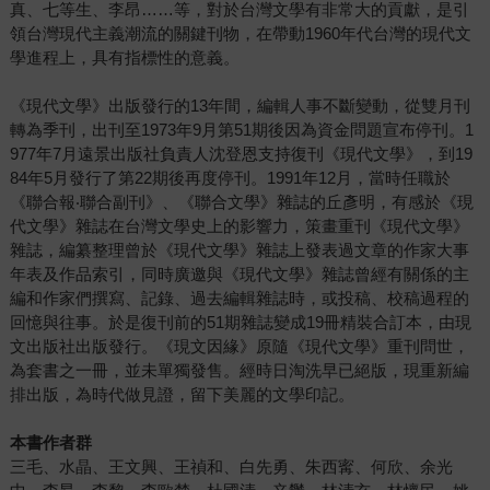
真、七等生、李昂……等，對於台灣文學有非常大的貢獻，是引
領台灣現代主義潮流的關鍵刊物，在帶動1960年代台灣的現代文
學進程上，具有指標性的意義。
《現代文學》出版發行的13年間，編輯人事不斷變動，從雙月刊
轉為季刊，出刊至1973年9月第51期後因為資金問題宣布停刊。1
977年7月遠景出版社負責人沈登恩支持復刊《現代文學》，到19
84年5月發行了第22期後再度停刊。1991年12月，當時任職於
《聯合報‧聯合副刊》、《聯合文學》雜誌的丘彥明，有感於《現
代文學》雜誌在台灣文學史上的影響力，策畫重刊《現代文學》
雜誌，編纂整理曾於《現代文學》雜誌上發表過文章的作家大事
年表及作品索引，同時廣邀與《現代文學》雜誌曾經有關係的主
編和作家們撰寫、記錄、過去編輯雜誌時，或投稿、校稿過程的
回憶與往事。於是復刊前的51期雜誌變成19冊精裝合訂本，由現
文出版社出版發行。《現文因緣》原隨《現代文學》重刊問世，
為套書之一冊，並未單獨發售。經時日淘洗早已絕版，現重新編
排出版，為時代做見證，留下美麗的文學印記。
本書作者群
三毛、水晶、王文興、王禎和、白先勇、朱西寗、何欣、余光