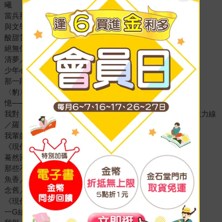
曦
當兵那一年／林懷民
與文學結緣／奚 淞
酸甜苦辣／水 晶
絕無僅有的一點小緣／朱西寗
清夢／李 昂
少年心路──《現代文學》與我／李 黎
那一段日子／荊 棘
〈豹〉變──談我與《現代文學》的一段交往／辛 鬱
憶──紀念《現代文學》創刊二十七載／蓉 子
我對《現代文學》的觀感──它已成為開展中國現代文學的主力線
／羅 門
我輩的青春／陳映真
《現代文學》與我／鄭樹森
驀然回首／三 毛
那些不毛的日子／施叔青
魚香／劉大任
念舊／張 錯
《現代文學》是雪地的陽光／鍾 玲
一G絃單音／楊 牧