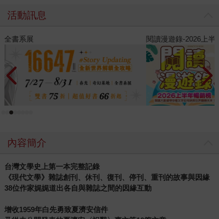
活動訊息
閱讀漫遊錄-2026上半年暢銷榜
飢
內容簡介
台灣文學史上第一本完整記錄
《現代文學》雜誌創刊、休刊、復刊、停刊、重刊的故事與因緣
38
位作家娓娓道出各自與雜誌之間的因緣互動
增收
1959
年白先勇致夏濟安信件