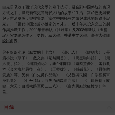
白先勇吸收了西洋現代文學的寫作技巧，融合到中國傳統的表現
方式之中，描寫新舊交替時代人物的故事和生活，富於歷史興衰
與人世滄桑感，曾被譽為「當代中國極有才氣與成就的短篇小說
家」、「當代中國短篇小說家的奇才」。近十年來投入崑曲的製
作與推廣工作，2004年青春版《牡丹亭》及2008年新版《玉簪
記》皆為總製作人，更於北京大學、香港中文大學、臺灣大學開
設崑曲課。
著有短篇小說《寂寞的十七歲》、《臺北人》、《紐約客》，長
篇小說《孽子》，散文集《驀然回首》、《明星咖啡館》、《第
六隻手指》、《樹猶如此》，舞台劇劇本《遊園驚夢》、電影劇
本《金大班的最後一夜》、《玉卿嫂》、《孤戀花》、《最後的
貴族》等。另有《白先勇作品集》、《父親與民國：白崇禧將軍
身影集》、《牡丹情緣：白先勇的崑曲之旅》、《止痛療傷＋關
鍵十六天：白崇禧將軍與二二八》、《白先勇細說紅樓夢》等
書。
目錄