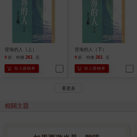
陽是誰？大家都在納悶，一定是個台大生，而且還是文學院的，
因為我們都知道「譚教授」寫的是我們的老師，台大文學院裡的
點點滴滴描摹得十分真切。那時候是七○年代初，留美的台灣學生
「保釣運動」正在搞得轟轟烈烈。有一天我跟一位朋友不知怎麼
又談起了〈譚教授的一天〉，大大誇讚一通，朋友驚呼道：「你
還不知道呀？黎陽就是李黎，罵你是『殯儀館』的化妝師的那個
人！」我不禁失笑，也虧李黎想得出這麼絕的名詞。
背海的人（上）
背海的人（下）
據說李黎寫過一篇文章，把我的小說批了一頓，說我在替垂死的
261
261
9
折
特價
元
9
折
特價
元
舊制度塗脂抹粉。〈譚教授的一天〉是李黎的處女作，的確出手
不凡。沒有多久以前，跟李黎一起吃飯，偶然談到，原來從前在
加入購物車
加入購物車
台北，她家也住在松江路那頃田野的周遭。天下就有這樣的巧
事，一本雜誌冥冥中卻把這些人的命運都牽繫到了一起。如果六○
看更多
年代的某一天，三毛、荊棘、李黎，我們散步到了松江路那片稻
田裡，大家不期而遇，不知道是番怎樣的情景。然而當時大家都
正處在青少年的「藍色時期」，我想見了面大概也只能訕訕吧。
相關主題
有一次，我特別跑到六福客棧去喝咖啡，旅館裡衣香人影杯觥交
錯，一派八○年代台北的浮華。我坐在樓下咖啡廳的一角，一時不
知身在何方。那片綠油油的稻田呢？那群滿天紛飛的白鳥呢？還
有那許多跟白鳥一樣飛得無影無蹤的青春歲月呢？誰說滄海不會
變成桑田？台大文學院的大樓裡有一個奇景，走廊上空懸掛著一