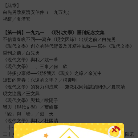
【緒章】
白先勇致夏濟安信件（一九五九）
祝辭／夏濟安
【第一輯】一九九一 《現代文學》重刊紀念文集
不信青春喚不回──寫在《現文因緣》出版之前／白先勇
《現代文學》創立的時代背景及其精神風貌──寫在《現代文學》
重刊之前／白先勇
《現代文學》與我／姚一葦
《現代文學》二、三事／何 欣
一時多少豪傑──淺述我與《現文》之緣／余光中
短暫的青春！永遠的文學？／柯慶明
《現代文學》的努力和成就──兼敘我同雜誌的關係／夏志清
現文憶舊／王文興
《現代文學》與我／歐陽子
我與《現代文學》／葉維廉
「毀」與「譽」／戴 天
《現代文學》與我／杜國清
二十七年前／王禎和
二十八年一彈指──回憶《現代文學》那段自討苦吃的日子／陳若