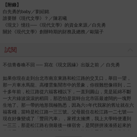
【附錄】
白先勇的baby／劉紹銘
誰要辦《現代文學》？／陳若曦
《現文》憶往──《現代文學》的資金來源／白先勇
關於《現代文學》創辦時期的財務及總務／歐陽子
試閱
不信青春喚不回 ── 寫在《現文因緣》出版之前 ／ 白先勇
如果你現在走到台北市南京東路和松江路的交叉口，舉目一望，
那一片車水馬龍、高樓雲集鬧市中的景象，你很難想像得到，二
十多年前，松江路從六福客棧以下，一直到圓山，竟是延綿不斷
一大片綠波滾滾的稻田，那恐怕是當時台北市區最遼闊的一塊野
生地了。那一帶的地形我極熟悉，因為六○年代我家的舊址就在六
福客棧，當時是松江路一三三號。父母親住在松江路一二七號──
現在好像變成了「豐田汽車」，家裡太擁擠，我上大學時便遷到
一三三，那是松江路右側最後一棟宿舍，是間拼拼湊湊搭起來的
木造屋，頗有點違章建築的風貌。松江路顧名思義，是台北市東