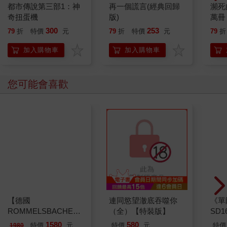
都市傳說第三部1：神
再一個謊言(經典回歸
瀕死
享受。有一個時期鄭先生開了「陶謝詩」，我也去聽，坐在旁邊
奇扭蛋機
版)
萬冊
的同學在我耳根下悄悄說道：「喏，那個就是林文月。」我回頭
很惡
望去，林文月獨自坐在窗口一角，果然，「落花無言，人淡如
300
253
79
折
特價
元
79
折
特價
元
79
折
慾與
菊」，我不知道為什麼會聯想起司空圖《詩品》第六首〈典雅〉
加入購物車
加入購物車
中的兩句詩來。日後有人談到林文月，我就忍不住要插一句：
「我和她一起上過『陶謝詩』。」其實《現代文學》後期與台大
中文系的關係愈來愈深，因為柯慶明當了主編，當時中文系師生
您可能會喜歡
差不多都在這本雜誌上撰過稿。
台大文學院裡的吊鐘還停頓在那裡，可是悠悠三十年卻無聲無息
的溜走了。逝者如斯，連聖人也禁不住要感慨呢。
六○年代後期，台灣文壇突然又蹦出新的一批才氣縱橫的年輕作家
來：林懷民、奚淞、施家姊妹施叔青、施淑端（李昂）都是《現
文》後期的生力軍。林懷民還未出國，可是已經出版兩本小說集
了，轉型期中台北的脈動他把握得很準確，《蟬》裡的〈野人〉
談的大概就是當今台北東區那些「新人類」的先驅吧。而林懷民
一身的彈性，一身羈絆不住的活力，難怪他後來跳到舞台上去，
【德國
連同慾望澈底吞噬你
《單
創造出轟轟烈烈的雲門舞集來。奚淞也剛才退伍，他說身上還沾
ROMMELSBACHE諾
（全）【特裝版】
SD
有排長氣。六九年的一個夏夜，奚淞打電話給我，「白先勇，我
曼百赫】多功能煮蛋
1580
580
特價
元
特價
元
特價
1980