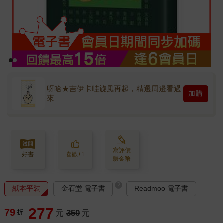
呀哈★吉伊卡哇旋風再起，精選周邊看過
加購
來
寫評價
好書
喜歡+1
賺金幣
?
紙本平裝
金石堂 電子書
Readmoo 電子書
277
79
折
元
350
元