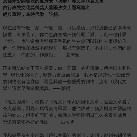
及從未公開發表的夏濟安〈祝辭〉專文等
10
篇文章
由行政院文化獎得獎人董陽孜女士題寫書名
經典重現，為時代做一註解。
現在沒有什麼「派」什麼「體」可供模仿，只好憑自己的本事來
摸索，來創造了。你們也許會成一個什麼「派」，創一種什麼
「體」，也許還會有那種不爭氣的生在你們以後的人來模仿你
們。你們現在既然不能模仿，那只有創造了。不用說，你們的責
任重大，你們的工作艱鉅。── 夏濟安
這本雜誌結集了青年精英，做「五四」的再傳播，傳播民主和科
學─現代化的種子，影響力普遍而深遠。我不是說其他一些優秀
的刊物沒有這麼做，而是其他一些優秀的刊物，沒有《現代文
學》這麼早和這麼認真。── 柏楊
《現文因緣》，收集了《現文》作家的回憶文章，這些文章看了
令人感動，因為都寫得真情畢露，他們敘述了個人與這本雜誌結
緣的始末，但不約而同的，每個人對那段消逝已久的青春歲月，
都懷有依依不捨的眷念。── 白先勇
我和幾乎所有全部為《現代文學》的創刊，休刊，復刊有關係的