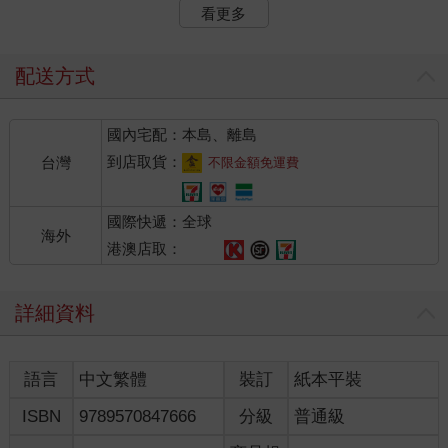
北角的邊陲地帶，相當於中國地圖上的北大荒，我便住在台北北
看更多
大荒的頂端。一三三裡有一條狼狗、一隻火雞、一棵夾竹桃，還
有我一個人，在那棟木造屋裡起勁的辦《現代文學》，為那本雜
誌趕寫小說。屋後那一頃廣袤的稻田，充當了我的後園，是我經
配送方式
常去散步的所在；碧油油的稻海裡，點綴著成千上百的白鷺鷥，
倏地一行白鷺上青天，統統衝了起來，滿天白羽紛飛，煞是好看
國內宅配：本島、離島
──能想像得出台北也曾擁有過這麼多美麗的白鳥嗎？現在台北連
麻雀也找不到了，大概都讓噪音嚇跑了吧。
到店取貨：
台灣
不限金額免運費
一九六一年的某一天，我悠悠蕩蕩步向屋後的田野，那日三毛──
國際快遞：全球
那時她叫陳平，才十六歲──也在那裡蹓躂，她住在建國南路，就
海外
在附近，見我來到，一溜煙逃走了。她在〈驀然回首〉裡寫著那
港澳店取：
天她「嚇死了」，因為她的第一篇小說〈惑〉剛剛在《現代文
學》發表，大概興奮緊張之情還沒有消褪，不好意思見到我。其
詳細資料
實那時我並不認識三毛，她那篇處女作是她的繪畫老師「五月畫
會」的顧福生拿給我看的，他說他有一個性情古怪的女學生，繪
畫並沒有什麼天分，但對文學的悟性卻很高。〈惑〉是一則人鬼
語言
中文繁體
裝訂
紙本平裝
戀的故事，的確很奇特，處處透著不平常的感性，小說裡提到
《珍妮的畫像》，那時台北正映了這部電影不久，是珍妮弗瓊絲
ISBN
9789570847666
分級
普通級
與約瑟戈登主演的，一部好萊塢式十分浪漫離奇人鬼戀的片子，
這大概給了三毛靈感。〈惑〉在《現代文學》上發表，據三毛說