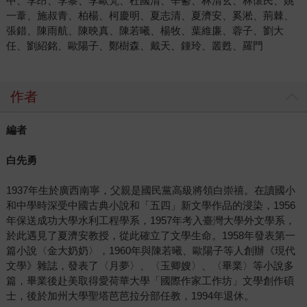
中、李昂、李黎、李歐梵、杜國清、辛鬱、林清玄、林懷民、姚
一葦、施叔青、柏楊、柯慶明、夏志清、夏濟安、奚淞、荊棘、
張錯、陳雨航、陳映真、陳若曦、楊牧、葉維廉、蓉子、劉大
任、劉紹銘、歐陽子、鄭樹森、戴天、鍾玲、叢甦、羅門
作者
編者
白先勇
1937年生於廣西南寧，父親是國民黨高級將領白崇禧。在讀國小
和中學時深受中國古典小說和「五四」新文學作品的浸染，1956
年保送成功大學水利工程學系，1957年考入臺灣大學外文學系，
於此遇見了夏濟安教授，從此確立了文學生命。1958年發表第一
篇小說〈金大奶奶〉，1960年與陳若曦、歐陽子等人創辦《現代
文學》雜誌，發表了〈月夢〉、〈玉卿嫂〉、〈畢業〉等小說多
篇，畢業後赴美取得愛荷華大學「國際作家工作坊」文學創作碩
士，後於加州大學聖塔芭芭拉分部任教，1994年退休。