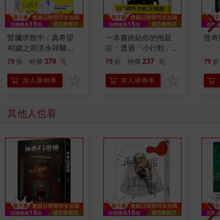
的行徑倒有點像屠格涅夫的羅亭，虛無得很，事實上郭松棻是我
們中間把「存在主義」真正搞通了的，他在《現文》上發表了一
篇批判沙特的文章，很有水準。《現代文學》第二期刊出了劉大
任的〈大落袋〉，我們說這下好了，台灣有了自己的「存在主
腎臟求救中：真希望
一本書終結你的拖延
怪奇
義」小說了。《現文》第一期剛介紹過卡夫卡，〈大落袋〉就是
40歲之前洪永祥醫師
症：透過「小行動」打
一篇有點像卡夫卡夢魘式的寓言小說，是講彈子房打撞球的故
就告訴我這些事
開大腦的行動開關，懶
379
237
79
折
特價
元
79
折
特價
元
79
折
事；不知道為什麼撞球與浪子總扯在一起（《江湖浪子》，保羅
人也能變身「行動派」
紐曼主演），彈子房好像是培養造反派的溫床。當時台灣的政治
的37個科學方法
加入購物車
加入購物車
氣候還相當肅殺，《自由中國》、《文星》動一下也就給封掉
了。我們不談政治，但心裡是不滿的。虛無其實也是一種抗議的
姿態，就像魏晉亂世竹林七賢的詩酒佯狂一般。後來劉大任、郭
其他人也看
松棻參加保釣，陳若曦更加跑到對岸去搞革命，都有心路歷程可
循。從虛無到激進是許多革命家必經的過程。難怪俄國大革命前
夕冒出了那麼多的虛無黨來。不久前看到劉大任的力作《晚風習
習》，不禁感到一陣蒼涼。當年的「憤怒青年」畢竟也已爐火純
青。「綠鬢舊人皆老大，紅樑新燕又歸來，盡須珍重掌中杯」──
這是晏幾道的〈浣溪沙〉，鄭因百先生正在開講「詞選」，我逃
了課去中文系旁聽，惟有逃到中國古典文學中，存在的焦慮才得
暫時紓解。鄭先生十分欣賞這首小令，評為「感慨至深」，當時
我沒聽懂，也無感慨，我欣賞的是「舞低楊柳樓心月，歌盡桃花
扇底風」，晏小山的濃詞豔句。那幾年，聽鄭先生講詞，是一大