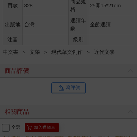
商品規
頁數
328
25開15*21cm
使她從自閉症的世界解放了出來，從此踏上寫作之路，終於變成
格
了名聞天下的作家。我第一次見到三毛，要等到《現代文學》一
周年紀念，在我家松江路一二七號舉行的一個宴會上了。三毛那
適讀年
出版地
台灣
全齡適讀
晚由她堂哥作伴，因為吃完飯，我們還要跳舞。我記得三毛穿了
齡
一身蘋果綠的連衣裙，剪著一個赫本頭，閨秀打扮，在人群中，
注音
級別
她顯得羞怯生澀，好像是一個驚惶失措一逕需要人保護的迷途女
孩。二十年多後重見三毛，她已經蛻變成一個從撒哈拉沙漠冒險
中文書
＞
文學
＞
現代華文創作
＞
近代文學
歸來的名作家了。三毛創造了一個充滿傳奇色彩瑰麗的浪漫世
界；裡面有大起大落生死相許的愛情故事，引人入勝不可思議的
異國情調、非洲沙漠的馳騁、拉丁美洲原始森林的探幽──這些常
商品評價
人所不能及的人生經驗三毛是寫給年輕人看的，難怪三毛變成了
海峽兩岸的青春偶像，正當她的寫作生涯日正當中，三毛突然卻
絕袂而去，離開了這個世界。去年三毛自殺的消息傳來，大家都
寫評價
著實吃了一驚，我眼前似乎顯出了許多個不同面貌身分的三毛，
蒙太奇似的重疊在一起，最後通通淡出，只剩下那個穿著蘋果綠
裙子十六歲驚惶羞怯的女孩──可能那才是真正的三毛，一個拒絕
相關商品
成長的生命流浪者，為了抵抗時間的凌遲，自行了斷，向時間老
人提出了最後的抗議。
全選
加入購物車
很多年後我才發覺，原來圍著松江路那片田野還住了另外幾位作