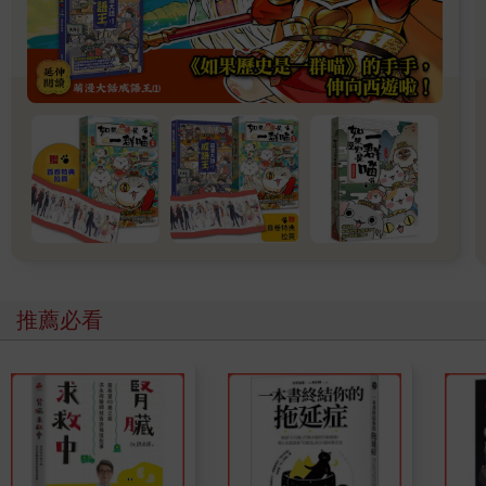
他手，那樣一個才氣縱橫的人後來好端端的竟自殺了。在同期還
有一篇小說〈喬琪〉，是陳若曦寫的，故事是講一個被父母寵壞
了的少女畫家，活得不耐煩最後吞服安眠藥自盡。當時陳若曦悄
悄的告訴我，她寫的就是陳平。這簡直不可思議，難道陳若曦三
十年前已經看到三毛的命運了嗎？人生竟有這麼多不可承受的
重！ 前年王禎和過世，噩耗傳來，我感到一陣涼颼颼的寒風直侵
背脊。我在加大開了一門「台灣小說」，每年都教王禎和的作
品，我愈來愈感到他的小說經得起時間的考驗，如嚼青欖，先澀
後甘。他這幾年為病魔所纏，卻能寫作不輟，是何等的勇敢。無
疑的，王禎和的作品已經成為了台灣文學史中重要的一部分。那
時，文學院裡正瀰漫著一股「存在主義」的焦慮，西方「存在主
義」哲學的來龍去脈我們當初未必搞得清楚，但「存在主義」一
些文學作品中對既有建制現行道德全盤否定的叛逆精神，以及作
推薦必看
品中滲出來絲絲縷縷的虛無情緒卻正對了我們的胃口。卡繆的
《異鄉人》是我們必讀的課本，裡面那個「反英雄」麥索，正是
我們的荒謬英雄。那本書的顛覆性是厲害的。劉大任、郭松棻當
時都是哲學系的學生（郭松棻後來轉到了外文系）。一提到哲學
就不由人聯想起尼采、叔本華、齊克果那些高深莫測的怪人來。
哲學系的學生好像比文學系的想法又要古怪一些。郭松棻取了一
個俄國名字伊凡（Ivan），屠格涅夫也叫伊凡，郭松棻那個時候