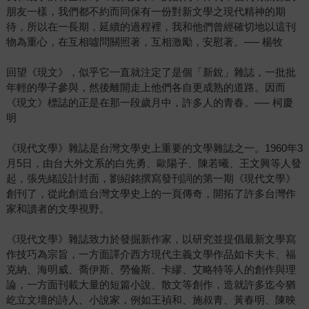
朋友一樣，我們都不約而同保有一份對新文學之現代精神的期
待，所以在一長期，延續的過程裡，我和他們曾經確切地以這刊
物為重心，在互相噓問關照著，互相激勵，安慰著。── 楊牧
回望《現文》，似乎它一直就注定了是個「新銳」雜誌，一批批
年輕的學子參與，然後離開走上他們各自更成熟的道路。因而
《現文》標誌的正是在那一段歲月中，許多人的青春。── 柯慶
明
《現代文學》雜誌是台灣文學史上重要的文學雜誌之一。1960年3
月5日，由台大外文系的白先勇、歐陽子、陳若曦、王文興等人發
起，張先緒設計封面，劉紹銘撰寫發刊詞的第一期《現代文學》
創刊了，從此創造台灣文學史上的一頁傳奇，開拓了許多台灣作
家和讀者的文學視野。
《現代文學》雜誌致力於發掘新作家，以研究並提倡最新文學寫
作技巧為宗旨，一方面譯介西方現代主義文學作品如卡夫卡、福
克納、海明威、喬伊斯、勞倫斯、卡繆、艾略特等人的創作與理
論，一方面刊載大量的短篇小說、散文等創作，造就許多迄今猶
屹立文壇的詩人、小說家，例如王禎和、施叔青、黃春明、陳映