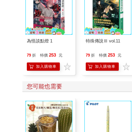
為怪談點燈 1
特殊傳說Ⅲ vol.11
253
253
79
折
特價
元
79
折
特價
元
加入購物車
加入購物車
您可能也需要