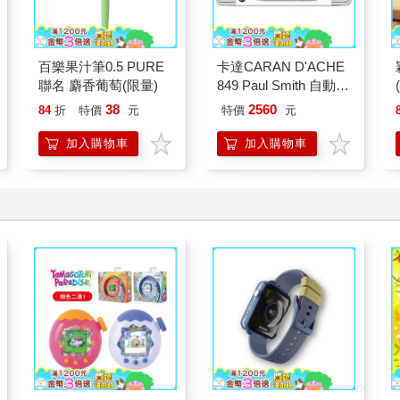
百樂果汁筆0.5 PURE
卡達CARAN D'ACHE
聯名 麝香葡萄(限量)
849 Paul Smith 自動鉛
筆 ED.5 條紋銀
38
2560
84
折
特價
元
特價
元
加入購物車
加入購物車