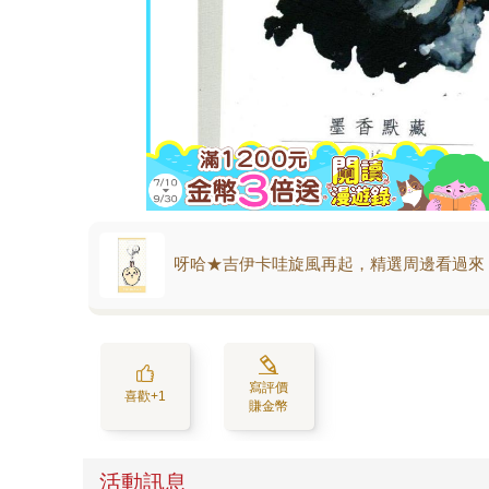
呀哈★吉伊卡哇旋風再起，精選周邊看過來
寫評價
喜歡+1
賺金幣
活動訊息