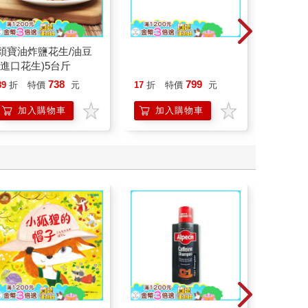
穎寶油炸鹽花生/油豆
【澳洲Careline】綿羊
百樂果汁
(進口花生)5台斤
霜含玫瑰精油及維他命
聯名 4
E-6入組 100ml/瓶
738
799
89
折
特價
元
17
折
特價
元
8
折
特
加入購物車
加入購物車
加