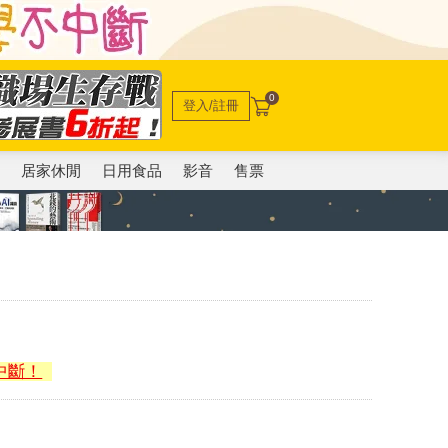
0
登入/註冊
電
居家休閒
日用食品
影音
售票
中斷！