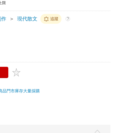
上限
創作
＞
現代散文
追蹤
?
商品
門市庫存
大量採購