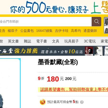
圭吾
楊双子
公益書包
16647續集
吉伊卡哇
高希均
通靈藥師
路邊攤新作
馬斯克
玩具總動員5
超慢跑
館
英文書
雜誌
電子書
文具
玩具親子
3C電玩
家
墨香默藏(全彩)
180
9
折
元
200
元
認購希望書包，幫助弱勢孩童上學不
5
預計最高可得金幣
點
?