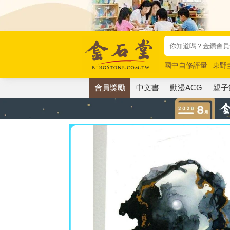
國中自修評量
東野
唯紅花綻放
奧德賽
會員獎勵
中文書
動漫ACG
親子