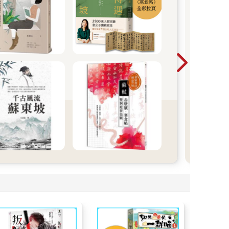
夏天
合。
藏著