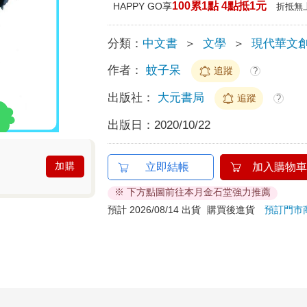
100累1點 4點抵1元
HAPPY GO享
折抵無
分類：
中文書
＞
文學
＞
現代華文
作者：
蚊子呆
追蹤
?
出版社：
大元書局
追蹤
?
出版日：
2020/10/22
加購
立即結帳
加入購物車
※ 下方點圖前往本月金石堂強力推薦
預計 2026/08/14 出貨
購買後進貨
預訂門市