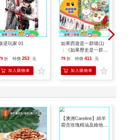
叛逆玩家 01
如果西遊是一群喵(1)
叛逆玩家
：《如果歷史是一群
喵》作者最新力作，附
253
411
79
折
特價
元
79
折
特價
元
79
折
【首卷特典】拉頁
加入購物車
加入購物車
加