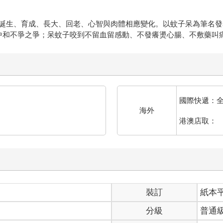
誕生、育成、長大、回老、心智與肉體相應變化。以蚊子呆為筆名發
中和不爭之爭；呆蚊子咬到不留血留感動、不發癢燙心腸、不敷藥叫
國際快遞：
海外
港澳店取：
裝訂
紙本
分級
普通