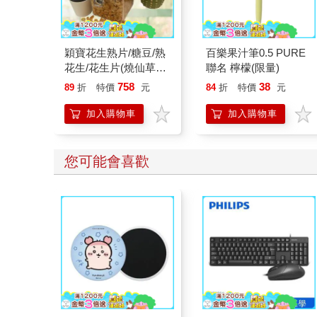
穎寶花生熟片/糖豆/熟
百樂果汁筆0.5 PURE
花生/花生片(燒仙草花
聯名 檸檬(限量)
生)-5台斤
758
38
89
折
特價
元
84
折
特價
元
加入購物車
加入購物車
您可能會喜歡