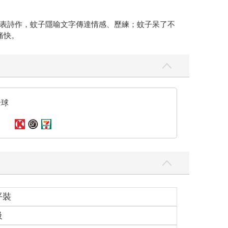
表詩作，蚊子隱喻文字傳達情感、歷練；蚊子呆了不
痛快。
全球
平裝
級