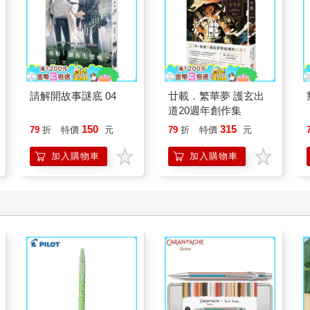
請解開故事謎底 04
廿載．繁華夢 護玄出
道20週年創作集
150
315
79
折
特價
元
79
折
特價
元
加入購物車
加入購物車