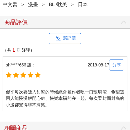
中文書
＞
漫畫
＞
BL /耽美
＞
日本
商品評價
寫評價
（共
1
則好評）
分享
sh*****666 說：
2018-08-17
似乎每次要進入甜蜜的時候總會被作者喂一口玻璃渣，希望這
兩人能慢慢解開心結、快樂幸福的在一起。每次看封面封底的
相關商品