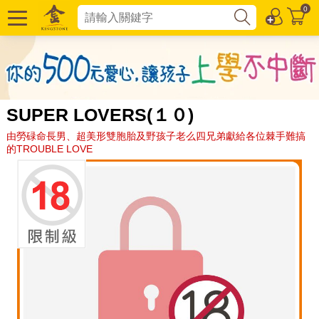
0
SUPER LOVERS(１０)
由勞碌命長男、超美形雙胞胎及野孩子老么四兄弟獻給各位棘手難搞
的TROUBLE LOVE