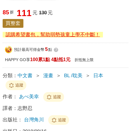
111
85
折
元
130
元
買整套
認購希望書包，幫助弱勢孩童上學不中斷！
5
預計最高可得金幣
點
?
100累1點 4點抵1元
HAPPY GO享
折抵無上限
分類：
中文書
＞
漫畫
＞
BL /耽美
＞
日本
追蹤
作者：
あべ美幸
追蹤
譯者：
志野忍
出版社：
台灣角川
追蹤