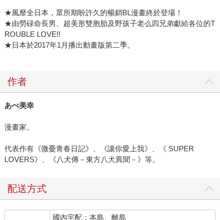
★風靡全日本，眾所期盼許久的暢銷BL漫畫終於登場！
★由勞碌命長男、超美形雙胞胎及野孩子老么四兄弟獻給各位的T
ROUBLE LOVE!!
★日本於2017年1月播出動畫版第二季。
作者
あべ美幸
漫畫家。
代表作有《微憂青春日記》、《讓你愛上我》、《 SUPER
LOVERS》、《八犬傳－東方八犬異聞－》等。
配送方式
國內宅配：本島、離島