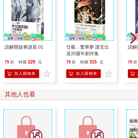
請解開故事謎底 01
廿載．繁華夢 護玄出
請解
道20週年創作集
229
315
79
折
特價
元
79
折
特價
元
79
折
加入購物車
加入購物車
其他人也看