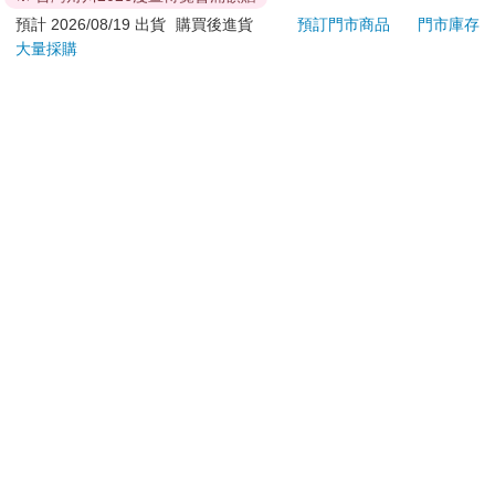
Palpagos（日文版一
肩/手肘通用) 無線充電
1590
690
特價
元
特價
元
84
折
1290
盒）
加熱護膝 智能震動護
預計 2026/08/19 出貨
購買後進貨
預訂門市商品
門市庫存
膝熱敷 【單入組】
大量採購
加入購物車
加入購物車
訂購/退換貨須知
加入金石堂 LINE 官方帳號『完成綁定』，隨時掌握出貨動
態：
提醒您！！
金石堂及銀行均不會請您操作ATM! 如接獲電話要求您前往
ATM提款機，請不要聽從指示，以免受騙上當！
退換貨須知：
**提醒您，鑑賞期不等於試用期，退回商品須為全新狀態**