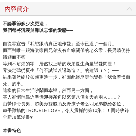
內容簡介
不論季節多少次更迭，
我們都將沉浸於難以忘懷的愛戀──
自從零宣告「我想跟晴真正地作愛」至今已過了一個月。
而面對唯一跟海棠家四兄弟沒有血緣關係的老么零，長男晴仍持
續避而不答。
等到不耐煩的零，居然找上晴的表弟夏生商量戀愛問題！
零決定聽從夏生「何不試試以退為進？」的建議（？）──
結果雖然終於如願更進一步，卻因此經歷讓他覺得「我會羞憤而
死」的事。
這樣的日常生活吵鬧而幸福，然而另一方面，
某人卻悄悄靠近準備迎接邂逅以來第八個夏天的兩人……？
由勞碌命長男、超美形雙胞胎及野孩子老么四兄弟獻給各位，
棘手難搞的TROUBLE LOVE，令人震撼的第10集！！同時收錄
全新加筆漫畫♥
本書特色