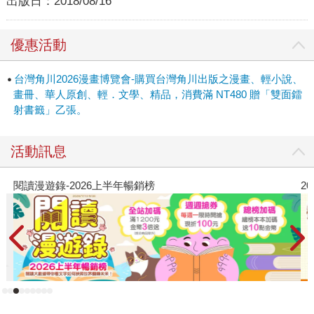
出版日：
2018/08/16
優惠活動
台灣角川2026漫畫博覽會-購買台灣角川出版之漫畫、輕小說、
畫冊、華人原創、輕．文學、精品，消費滿 NT480 贈「雙面鐳
射書籤」乙張。
活動訊息
閱讀漫遊錄-2026上半年暢銷榜
2