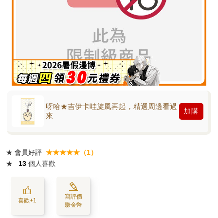
呀哈★吉伊卡哇旋風再起，精選周邊看過
加購
來
★
會員好評
★★★★★（1）
★
13
個人喜歡
寫評價
喜歡+1
賺金幣