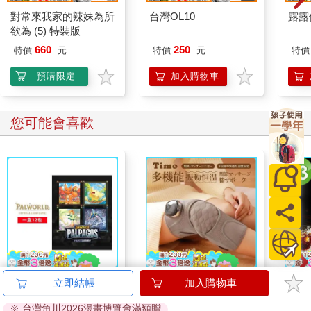
對常來我家的辣妹為所
台灣OL10
露露
欲為 (5) 特裝版
660
250
特價
元
特價
元
特價
預購限定
加入購物車
您可能會喜歡
幻獸帕魯卡牌遊戲 第
【Timo】多功能震動
【1
立即結帳
加入購物車
一彈 補充包 Dawn of
恆溫關節按摩 (膝蓋/
臻3入
※ 台灣角川2026漫畫博覽會滿額贈