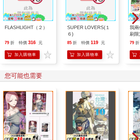
FLASHLIGHT（２）
SUPER LOVERS(１
我兩
６)
刷限
316
119
79
折
特價
元
85
折
特價
元
79
折
加入購物車
加入購物車
您可能也需要