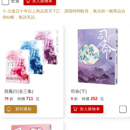
全選
加入購物車
※ 出版日十年以上商品需另下訂，調貨時間較長，無法與一般商品合
併結帳，敬請見諒。
與鳳行(全三集)
司命(下)
711
252
79
折
特價
元
9
折
特價
元
貨到通知
加入購物車