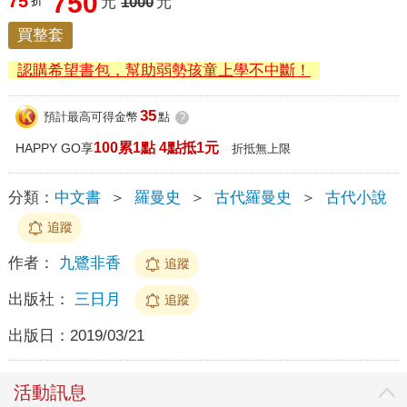
750
75
折
元
1000
元
買整套
認購希望書包，幫助弱勢孩童上學不中斷！
35
預計最高可得金幣
點
?
100累1點 4點抵1元
HAPPY GO享
折抵無上限
分類：
中文書
＞
羅曼史
＞
古代羅曼史
＞
古代小說
追蹤
作者：
九鷺非香
追蹤
出版社：
三日月
追蹤
出版日：
2019/03/21
活動訊息