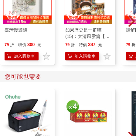
臺灣漫遊錄
如果歷史是一群喵
請解
(15)：大清風雲篇【萌
貓漫畫學歷史】
300
387
79
折
特價
元
79
折
特價
元
79
折
加入購物車
加入購物車
您可能也需要