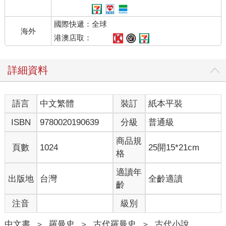
國際快遞：全球
海外
港澳店取：
詳細資料
語言
中文繁體
裝訂
紙本平裝
ISBN
9780020190639
分級
普通級
商品規
頁數
1024
25開15*21cm
格
適讀年
出版地
台灣
全齡適讀
齡
注音
級別
中文書
＞
羅曼史
＞
古代羅曼史
＞
古代小說