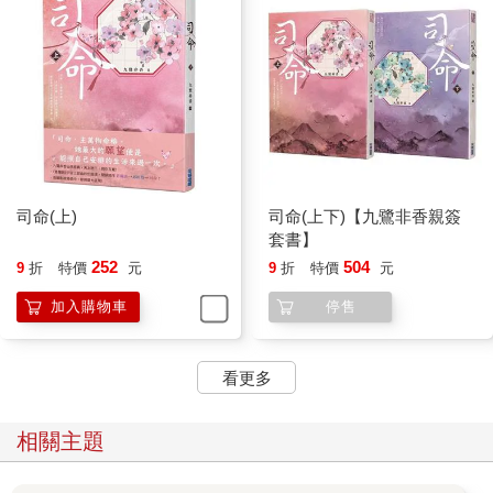
司命(上)
司命(上下)【九鷺非香親簽
套書】
252
504
9
折
特價
元
9
折
特價
元
加入購物車
停售
看更多
相關主題