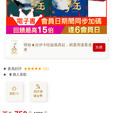
呀哈★吉伊卡哇旋風再起，精選周邊看過
加購
來
★
會員好評
★★★★★（1）
★
6
個人喜歡
寫評價
喜歡+1
賺金幣