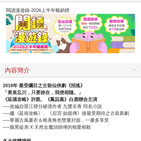
閱讀漫遊錄-2026上半年暢銷榜
內容簡介
2019
年 最受矚目之古裝仙俠劇《招搖》
「黃泉忘川，只要妳在，我便相隨。」
《延禧攻略》許凱、《鳳囚凰》白鹿聯合主演
──改編自晉江積分破億作者 九鷺非香 同名小說
──繼《延禧攻略》、《后宮‧如懿傳》後最受期待之古裝新劇
──華麗古風書衣＆唯美角色雙重封面，一書多享受
──腹黑徒弟 X 天然女魔頭師傅的相愛相殺
各大媒體捷報──