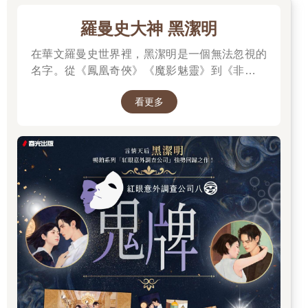
羅曼史大神 黑潔明
在華文羅曼史世界裡，黑潔明是一個無法忽視的
名字。從《鳳凰奇俠》《魔影魅靈》到《非常保
鏢》《海龍戰家》，她以細膩筆觸寫出女性的堅
看更多
韌、男性的深情，以及愛情裡的冒險與羈絆。這
次她以睽違八年的全新長篇，帶回備受粉絲期待
的《紅眼》系列最新一集──《鬼牌》，用最擅長
的敘事節奏與劇情張力，讓讀者一頁接一頁無法
停下。