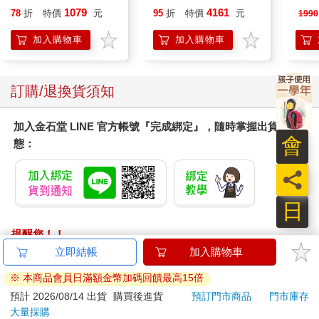
黑 全新進化玩美上市
泳心
1079
4161
78
折
特價
元
95
折
特價
元
1990
錶
加入購物車
加入購物車
訂購/退換貨須知
加入金石堂 LINE 官方帳號『完成綁定』，隨時掌握出貨動
會
態：
員
日
提醒您！！
金石堂及銀行均不會請您操作ATM! 如接獲電話要求您前往
立即結帳
加入購物車
ATM提款機，請不要聽從指示，以免受騙上當！
※ 本商品會員日滿額金幣加碼回饋最高15倍
退換貨須知：
預計 2026/08/14 出貨
購買後進貨
預訂門市商品
門市庫存
大量採購
**提醒您，鑑賞期不等於試用期，退回商品須為全新狀態**