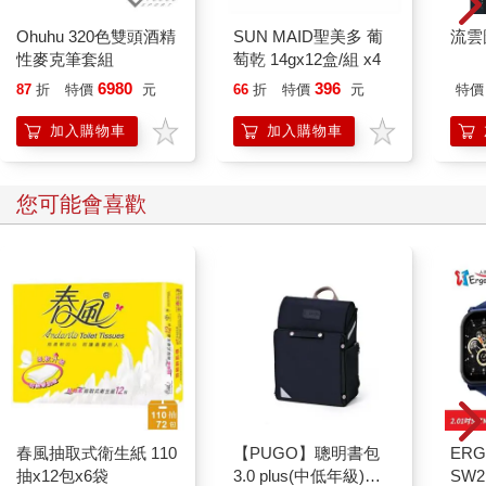
Ohuhu 320色雙頭酒精
SUN MAID聖美多 葡
流雲
性麥克筆套組
萄乾 14gx12盒/組 x4
6980
396
87
折
特價
元
66
折
特價
元
特價
加入購物車
加入購物車
您可能會喜歡
春風抽取式衛生紙 110
【PUGO】聰明書包
ERG
抽x12包x6袋
3.0 plus(中低年級)酷
SW2