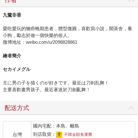
作者
九鷺非香
愛吃愛玩的懶癌晚期患者，體型微圓，喜歡寫小說，開茶舍，養
小狗，勵志於做一個快樂的俗人。
微博地址：weibo.com/u/2098828861
繪者簡介
セカイメグル
主に男の子を描くのが好きです。最近は刀剣乱舞！
主要喜歡畫男孩子。最近著迷於刀劍亂舞！
配送方式
國內宅配：本島、離島
到店取貨：
台灣
不限金額免運費