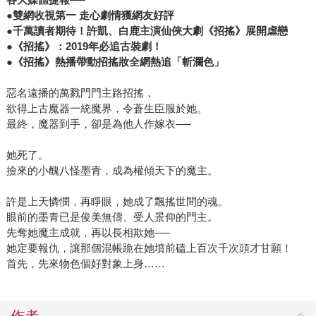
●雙網收視第一
走心劇情獲網友好評
●千萬讀者期待！許凱、白鹿主演仙俠大劇《招搖》展開虐戀
●《招搖》：2019
年必追古裝劇！
●
《招搖》熱播帶動招搖妝全網熱追「斬瀾色」
惡名遠播的萬戮門門主路招搖，
欲得上古魔器一統魔界，令蒼生臣服於她。
最終，魔器到手，卻是為他人作嫁衣──
她死了。
撿來的小醜八怪墨青，成為權傾天下的魔主。
許是上天憐憫，再睜眼，她成了飄搖世間的魂。
眼前的墨青已是俊美無儔、受人景仰的門主。
先奪她魔主成就，再以長相欺她──
她定要報仇，讓那個混帳跪在她墳前磕上百次千次頭才甘願！
首先，先來物色個好對象上身……