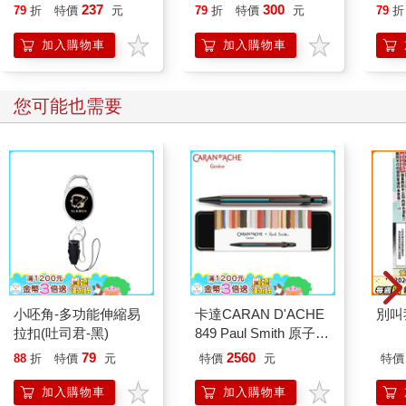
237
300
79
折
特價
元
79
折
特價
元
79
折
加入購物車
加入購物車
您可能也需要
小呸角-多功能伸縮易
卡達CARAN D'ACHE
別叫
拉扣(吐司君-黑)
849 Paul Smith 原子筆
ED.5 條紋黑
79
2560
88
折
特價
元
特價
元
特價
加入購物車
加入購物車