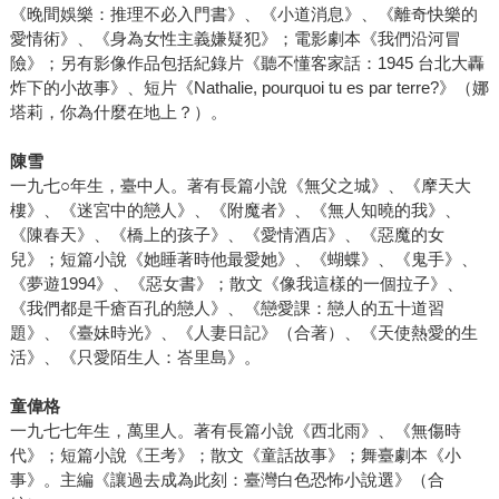
《晚間娛樂：推理不必入門書》、《小道消息》、《離奇快樂的
愛情術》、《身為女性主義嫌疑犯》；電影劇本《我們沿河冒
險》；另有影像作品包括紀錄片《聽不懂客家話：1945 台北大轟
炸下的小故事》、短片《Nathalie, pourquoi tu es par terre?》（娜
塔莉，你為什麼在地上？）。
陳雪
一九七○年生，臺中人。著有長篇小說《無父之城》、《摩天大
樓》、《迷宮中的戀人》、《附魔者》、《無人知曉的我》、
《陳春天》、《橋上的孩子》、《愛情酒店》、《惡魔的女
兒》；短篇小說《她睡著時他最愛她》、《蝴蝶》、《鬼手》、
《夢遊1994》、《惡女書》；散文《像我這樣的一個拉子》、
《我們都是千瘡百孔的戀人》、《戀愛課：戀人的五十道習
題》、《臺妹時光》、《人妻日記》（合著）、《天使熱愛的生
活》、《只愛陌生人：峇里島》。
童偉格
一九七七年生，萬里人。著有長篇小說《西北雨》、《無傷時
代》；短篇小說《王考》；散文《童話故事》；舞臺劇本《小
事》。主編《讓過去成為此刻：臺灣白色恐怖小說選》（合