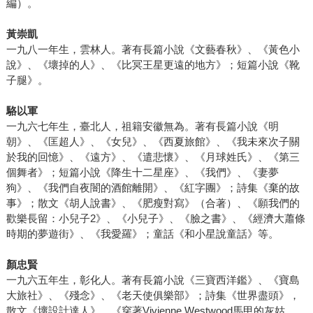
編）。
黃崇凱
一九八一年生，雲林人。著有長篇小說《文藝春秋》、《黃色小
說》、《壞掉的人》、《比冥王星更遠的地方》；短篇小說《靴
子腿》。
駱以軍
一九六七年生，臺北人，祖籍安徽無為。著有長篇小說《明
朝》、《匡超人》、《女兒》、《西夏旅館》、《我未來次子關
於我的回憶》、《遠方》、《遣悲懷》、《月球姓氏》、《第三
個舞者》；短篇小說《降生十二星座》、《我們》、《妻夢
狗》、《我們自夜闇的酒館離開》、《紅字團》；詩集《棄的故
事》；散文《胡人說書》、《肥瘦對寫》（合著）、《願我們的
歡樂長留：小兒子2》、《小兒子》、《臉之書》、《經濟大蕭條
時期的夢遊街》、《我愛羅》；童話《和小星說童話》等。
顏忠賢
一九六五年生，彰化人。著有長篇小說《三寶西洋鑑》、《寶島
大旅社》、《殘念》、《老天使俱樂部》；詩集《世界盡頭》，
散文《壞設計達人》、《穿著Vivienne Westwood馬甲的灰姑