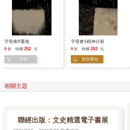
字母會R重複
字母會S精神分裂
252
252
9
折
特價
元
9
折
特價
元
停售
貨到通知
相關主題
聯經出版：文史精選電子書展