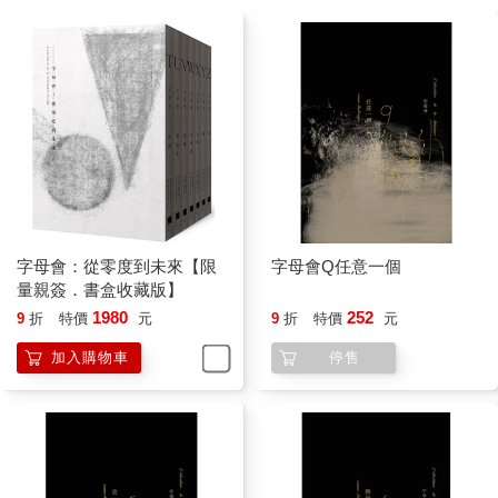
字母會：從零度到未來【限
字母會Q任意一個
量親簽．書盒收藏版】
1980
252
9
折
特價
元
9
折
特價
元
加入購物車
停售