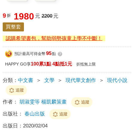
1980
9
折
元
2200
元
買整套
認購希望書包，幫助弱勢孩童上學不中斷！
95
預計最高可得金幣
點
?
100累1點 4點抵1元
HAPPY GO享
折抵無上限
分類：
中文書
＞
文學
＞
現代華文創作
＞
現代小說
追蹤
作者：
胡淑雯等 楊凱麟策畫
追蹤
出版社：
春山出版
追蹤
出版日：
2020/02/04