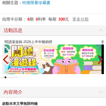
相關主題：
特搜限量珍藏書
信用卡分期：
6
期
0
利率 每期
330
元
更多分期
活動訊息
閱讀漫遊錄-2026上半年暢銷榜
飢
內容簡介
啟動未來文學無限時鐘