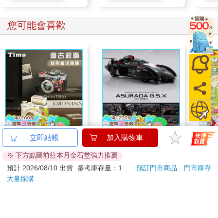
您可能會喜歡
【Timo】復古浪潮 經
【預購27年5月暫定】
日本U
立即結帳
加入購物車
典積木相機 禮物
threeMega閃電霹靂車
銀離
※ 下方點圖前往本月金石堂強力推薦
VA Hi-SPEC UNITED
乾爽
349
16980
51
折
特價
元
特價
元
76
折
阿斯拉 G.S.X RS
墊2
預計 2026/08/10 出貨
參考庫存量：1
預訂門市商品
門市庫存
SIREN 黑色限定
防滲
大量採購
加入購物車
加入購物車
尿色
品不
訂購/退換貨須知