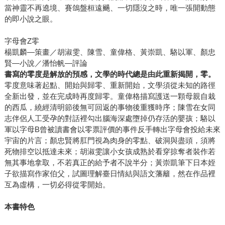
當神靈不再遶境、賽鴿盤桓遠颺、一切隱沒之時，唯一張開動態
的即小說之眼。
字母會Z零
楊凱麟—策畫／胡淑雯、陳雪、童偉格、黃崇凱、駱以軍、顏忠
賢—小說／潘怡帆—評論
書寫的零度是解放的預感，文學的時代總是由此重新揭開，零。
零度意味著起點、開始與歸零、重新開始，文學須從未知的路徑
全新出發，並在完成時再度歸零。童偉格描寫護送一顆母親自栽
的西瓜，繞經清明節後無可回返的事物後重獲時序；陳雪在女同
志伴侶人工受孕的對話裡勾出腦海深處墮掉仍存活的嬰孩；駱以
軍以字母B曾被讀書會以零票評價的事件反手轉出字母會投給未來
宇宙的片言；顏忠賢將肛門視為肉身的零點、破洞與盡頭，須將
死物排空以抵達未來；胡淑雯讓小女孩成熟於看穿掠奪者裝作若
無其事地拿取，不若真正的給予者不說半分；黃崇凱筆下日本姪
子欲描寫作家伯父，試圖理解臺日情結與語文藩籬，然在作品裡
互為虛構，一切必得從零開始。
本書特色