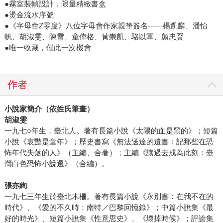
●霧室裝幀設計．限量精緻書盒
●燙金流水序號
●《字母會Z零度》八位字母會作家親筆簽名――楊凱麟、潘怡
帆、胡淑雯、陳雪、童偉格、黃崇凱、駱以軍、顏忠賢
●唯一收藏，僅此一次機會
作者
小說家簡介（依姓氏筆畫）
胡淑雯
一九七○年生，臺北人。著有長篇小說《太陽的血是黑的》；短篇
小說《哀豔是童年》；歷史書寫《無法送達的遺書：記那些在恐
怖年代失落的人》（主編、合著）；主編《讓過去成為此刻：臺
灣白色恐怖小說選》（合編）。
張亦絢
一九七三年生於臺北木柵。著有長篇小說《永別書：在我不在的
時代》、《愛的不久時：南特／巴黎回憶錄》；中篇小說集《最
好的時光》、短篇小說集《性意思史》、《壞掉時候》；評論集