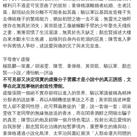
權利只不過是可笑歪曲了的規矩；童偉格讓離婚者結婚、生者託
孤，顯現結合與分離不可能各如其義；駱以軍以基因改造種子失
去傳統種子的繁殖能力，猶如初戀之吻一去不返，無靈光之物即
便存在無異於消失；黃崇凱使工傷被輾斷手臂的少年娶先天殘疾
之妻，漸漸習慣了生活退讓，無異於先天缺乏；顏忠賢描述大樓
自來水斷水引出焦慮，如嗅到自身內在乾涸的惡臭；陳雪進入夢
中與舊情人爭吵，述說愛與痛的完了與未完並進。
字母會V 虛擬
楊凱麟—策畫／胡淑雯、陳雪、童偉格、黃崇凱、駱以軍、顏忠
賢—小說／潘怡帆—評論
不可見卻又決定現實的虛擬分子雲霧才是小說中的真正誘惑，文
學在此直抵事物的創造性潛能。
虛擬張開一個絕不實存卻得以進入的世界。駱以軍讓被稱為精神
分裂者的說故事，再以AI關機使故事說之不盡；黃崇凱描述神愛
世人卻不愛同性戀，此可釋義教徒的「愛」說一套做一套；胡淑
雯收下老同學的無緣無故送的香水，而在閨香酒醇之間嗅出騙子
的真意；陳雪以約炮及錯聊一個月情色電話，投射出渴忘愛情的
自我形變；顏忠賢寫在治痛的短暫夢境內，重歷畢生的痛與劫；
童偉格通過小說化島津、太宰治與蕭紅展演「人類命運共同體的