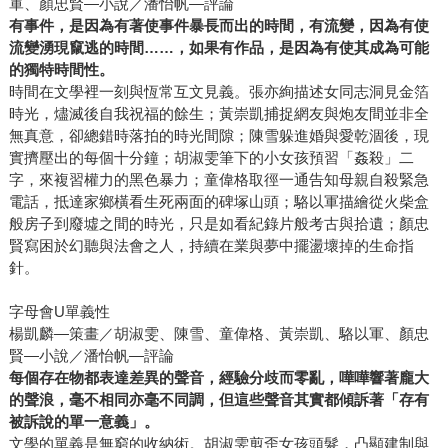
軍、顏忠賢—小說／潘怡帆—評論
有事件，是因為有著使事件暴長而出的時間，有流變，因為有使
流變湧現竄逃的時間……，如果有作品，是因為有使其成為可能
的獨特時間性。
時間在文學裡一刻與恆常互文見義。張亦絢描述女同志洞見金箔
時光，燼滅後自我祝福的餘生；黃崇凱捕捉網友與炮友間並非全
無真意，卻總錯時落拍的時光間隙；陳雪躲進婚與愛乾涸後，現
實擠壓出的每個十分鐘；胡淑雯筆下的小女孩預習「姦殺」二
字，來複習權力的黑色暴力；童偉格取徑一通告知母親自殺緊急
電話，抵達家鄉橫看生死兩面的碑塚山頭；駱以軍描繪從火柴盒
般房子到廢墟之間的時光，只是如看紀錄片般考古與拾遺；顏忠
賢寫困於幻聽與法會之人，持續在業與夢中擺盪壞掉的生命指
針。
字母會U單義性
楊凱麟—策畫／胡淑雯、陳雪、童偉格、黃崇凱、駱以軍、顏忠
賢—小說／潘怡帆—評論
每個存在物都表達差異的聲音，經驗分歧而零亂，嘩嘩響著龐大
的聲浪，毫不相同亦毫不同調，但這些聲音其實都傾訴著「存有
被訴說的單一意義」。
文學的單義是無窮的收納術。胡淑雯剪歪女孩頭髮，凸顯建制與