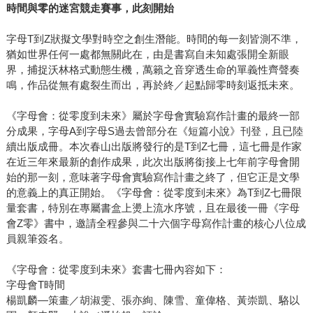
時間與零的迷宮競走賽事，此刻開始
字母T到Z狀擬文學對時空之創生潛能。時間的每一刻皆測不準，
猶如世界任何一處都無關此在，由是書寫自未知處張開全新眼
界，捕捉沃林格式動態生機，萬籟之音穿透生命的單義性齊聲奏
鳴，作品從無有處裂生而出，再於終／起點歸零時刻返抵未來。
《字母會：從零度到未來》屬於字母會實驗寫作計畫的最終一部
分成果，字母A到字母S過去曾部分在《短篇小說》刊登，且已陸
續出版成冊。本次春山出版將發行的是T到Z七冊，這七冊是作家
在近三年來最新的創作成果，此次出版將銜接上七年前字母會開
始的那一刻，意味著字母會實驗寫作計畫之終了，但它正是文學
的意義上的真正開始。《字母會：從零度到未來》為T到Z七冊限
量套書，特別在專屬書盒上燙上流水序號，且在最後一冊《字母
會Z零》書中，邀請全程參與二十六個字母寫作計畫的核心八位成
員親筆簽名。
《字母會：從零度到未來》套書七冊內容如下：
字母會T時間
楊凱麟—策畫／胡淑雯、張亦絢、陳雪、童偉格、黃崇凱、駱以