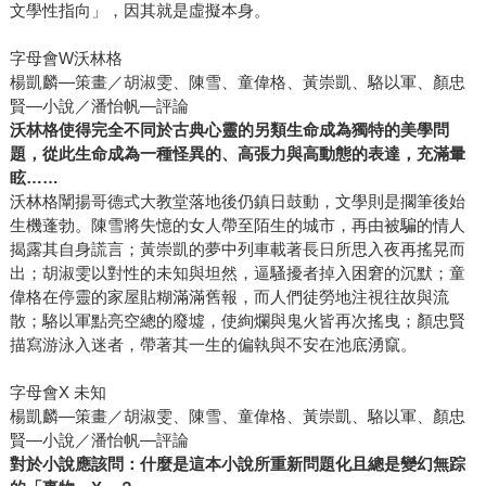
文學性指向」，因其就是虛擬本身。
字母會W沃林格
楊凱麟—策畫／胡淑雯、陳雪、童偉格、黃崇凱、駱以軍、顏忠
賢—小說／潘怡帆—評論
沃林格使得完全不同於古典心靈的另類生命成為獨特的美學問
題，從此生命成為一種怪異的、高張力與高動態的表達，充滿暈
眩……
沃林格闡揚哥德式大教堂落地後仍鎮日鼓動，文學則是擱筆後始
生機蓬勃。陳雪將失憶的女人帶至陌生的城市，再由被騙的情人
揭露其自身謊言；黃崇凱的夢中列車載著長日所思入夜再搖晃而
出；胡淑雯以對性的未知與坦然，逼騷擾者掉入困窘的沉默；童
偉格在停靈的家屋貼糊滿滿舊報，而人們徒勞地注視往故與流
散；駱以軍點亮空總的廢墟，使絢爛與鬼火皆再次搖曳；顏忠賢
描寫游泳入迷者，帶著其一生的偏執與不安在池底湧竄。
字母會X 未知
楊凱麟—策畫／胡淑雯、陳雪、童偉格、黃崇凱、駱以軍、顏忠
賢—小說／潘怡帆—評論
對於小說應該問：什麼是這本小說所重新問題化且總是變幻無踪