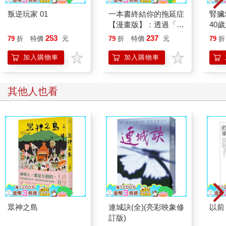
叛逆玩家 01
一本書終結你的拖延症
腎臟
【漫畫版】：透過「小
40
行動」打開大腦的行動
就告
253
237
79
折
特價
元
79
折
特價
元
79
折
開關，懶人也能變身
「行動派」的37個科
加入購物車
加入購物車
學方法
其他人也看
眾神之島
連城訣(全)(亮彩映象修
以前
訂版)