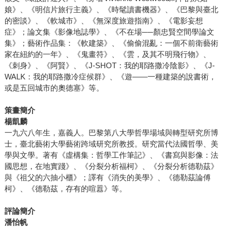
娘》、《明信片旅行主義》、《時髦讀書機器》、《巴黎與臺北
的密談》、《軟城市》、《無深度旅遊指南》、《電影妄想
症》；論文集《影像地誌學》、《不在場──顏忠賢空間學論文
集》；藝術作品集：《軟建築》、《偷偷混亂：一個不前衛藝術
家在紐約的一年》、《鬼畫符》、《雲，及其不明飛行物》、
《刺身》、《阿賢》、《J-SHOT：我的耶路撒冷陰影》、《J-
WALK：我的耶路撒冷症候群》、《遊――一種建築的說書術，
或是五回城市的奧德塞》等。
策畫簡介
楊凱麟
一九六八年生，嘉義人。巴黎第八大學哲學場域與轉型研究所博
士，臺北藝術大學藝術跨域研究所教授。研究當代法國哲學、美
學與文學。著有《虛構集：哲學工作筆記》、《書寫與影像：法
國思想，在地實踐》、《分裂分析福柯》、《分裂分析德勒茲》
與《祖父的六抽小櫃》；譯有《消失的美學》、《德勒茲論傅
柯》、《德勒茲，存有的喧囂》等。
評論簡介
潘怡帆