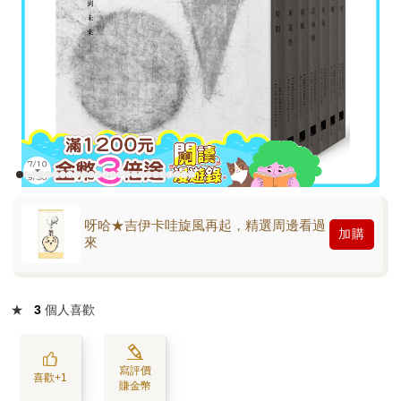
呀哈★吉伊卡哇旋風再起，精選周邊看過
加購
來
★
3
個人喜歡
寫評價
喜歡+1
賺金幣