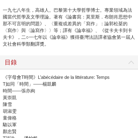
一九七八年生，高雄人。巴黎第十大學哲學博士。專業領域為法
國當代哲學及文學理論。著有《論書寫：莫里斯．布朗肖思想中
那不可言明的問題》、〈重複或差異的「寫作」：論郭松棻的
〈寫作〉與〈論寫作〉〉等；譯有《論幸福》、《從卡夫卡到卡
夫卡》，二○一七年以《論幸福》獲得臺灣法語譯者協會第一屆人
文社會科學類翻譯獎。
目錄
《字母會T時間》L’abécédaire de la littérature: Temps
T如同「時間」――楊凱麟
時間――張亦絢
黃崇凱
陳雪
胡淑雯
童偉格
駱以軍
顏忠賢