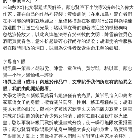
的「事物＝
X
」？
未知數X幻化文學題式與解答。顏忠賢筆下小說家X拚命代入偉大
作家，卻在自己的作品裡碎裂；黃崇凱使〈在畢加島〉流亡者們
在不可能的時刻就地歸返；童偉格描寫在客運順行公路與操場練
跑迴圈中目送生命光景；駱以軍在哥們聊著將迎接的機械狗時，
忽然淚憶故犬，以此哀悼無法寄存於科技的文明；陳雪前往男色
酒吧買賣春色，意外拾起破碎心裡尚存的溫柔；胡淑雯的性服務
者在限時開放的洞口，試圖為失性者探索生命未至的疆域。
字母會Y 眼
楊凱麟—策畫／胡淑雯、陳雪、童偉格、黃崇凱、駱以軍、顏忠
賢—小說／潘怡帆—評論
特異之眼（或耳）內建於作品中，文學賦予我們所沒有的陌異之
眼，我們由此開始觀看。
文學之眼從全新觀看點看出絕無僅有的光景。黃崇凱進入印傭客
家華僑女子的身體，攬看關於閩客、性別、移工種種歧見；胡淑
雯以女童的眼光，觀照外婆被國家剝奪丈夫的病痛與寂苦；陳雪
鋪陳如鏡對照的美好青少男女純情，如何在自我逼視中起火燃
盡；駱以軍將班級鬥戰拆成漫畫式分鏡，使一瞬可無限次重播重
演；顏忠賢看著陰陽眼與乩身中層疊太多交錯的身世，過度張開
了眼而無力闔上；童偉格寄存人們離去前對著山谷家屋的拜別，