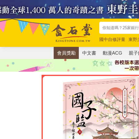
國中自修評量
東野
唯紅花綻放
奧德賽
會員獎勵
中文書
動漫ACG
親子