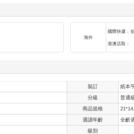
國際快遞：
海外
港澳店取：
裝訂
紙本
分級
普通
商品規格
21*14
適讀年齡
全齡
級別