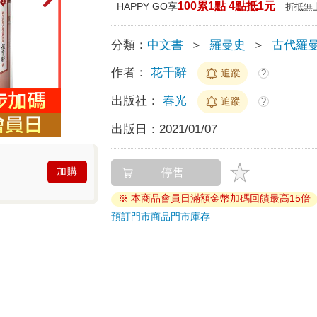
100累1點 4點抵1元
HAPPY GO享
折抵無
分類：
中文書
＞
羅曼史
＞
古代羅
作者：
花千辭
追蹤
?
出版社：
春光
追蹤
?
出版日：
2021/01/07
加購
停售
※ 本商品會員日滿額金幣加碼回饋最高15倍
預訂門市商品
門市庫存