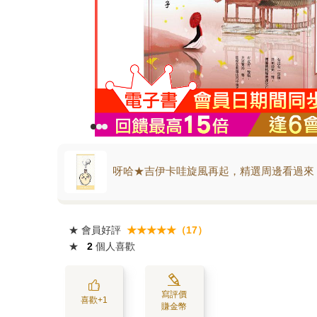
呀哈★吉伊卡哇旋風再起，精選周邊看過來
★
會員好評
★★★★★（17）
★
2
個人喜歡
寫評價
喜歡+1
賺金幣