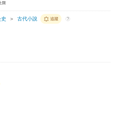
上限
曼史
＞
古代小說
追蹤
?