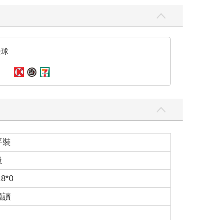
全球
平裝
級
.8*0
適讀