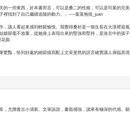
失的一些東西，於本書而言，可以是桑二的性格，可以是司業的完美
裡找到了自己繼續追隨的動力。」──葉落無痕_juan
作，讓人看起來感到輕鬆愉悅。我覺得桑祈是一個生長在大漠裡迎風
姑娘卻毫不放棄，從她身上表現出來的堅強和堅持，是洛京中的孩子
煙花脂
筆驚豔，恰到好處的細節描寫配上文采斐然的語言確實讓人身臨其境
富，尤擅復古小清新。文筆詼諧，畫面感強，讀來有極深的代感。願