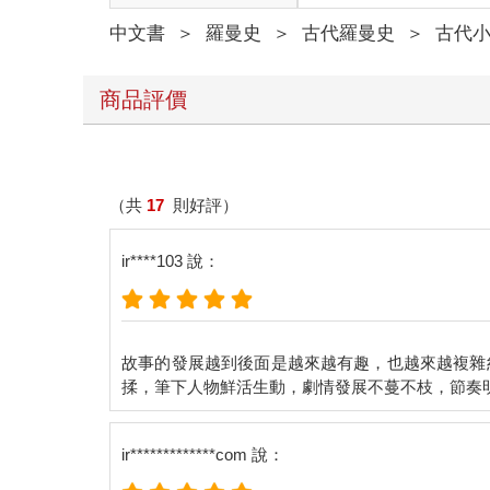
中文書
＞
羅曼史
＞
古代羅曼史
＞
古代
商品評價
（共
17
則好評）
ir****103 說：
故事的發展越到後面是越來越有趣，也越來越複雜
ir*************com 說：