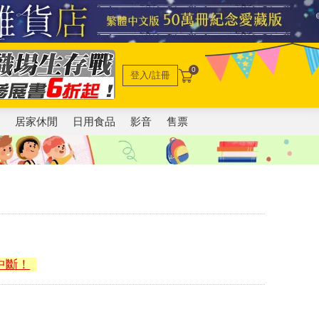
0
登入/註冊
電
居家休閒
日用食品
影音
售票
）
中斷！