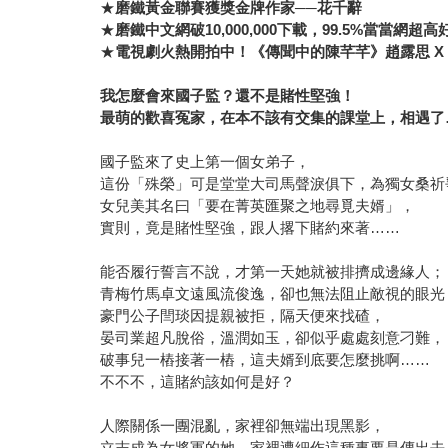
★
磨鐵黃金聯賽獲獎金牌作家──花千辭
★
磨鐵中文網破10,000,000下載，99.5%當當網超
★
電視劇火熱開拍中！《傳聞中的陳芊芊》趙露思 X
我怎麼會來國子監？還不是賭性堅強！
最萌的歡喜冤家，在本不該有交集的課堂上，相遇了
國子監來了史上第一個女弟子，
這份「殊榮」可是堂堂大司馬聲淚俱下，為獨女桑祈
女兒美其名曰「要在菁英匯聚之地尋覓夫婿」，
實則，竟是賭性堅強，跟人撂下賭約來著……
能否履行誓言不說，才第一天她就被排擠成邊緣人；
青梅竹馬卓文遠風流俊逸，卻也無法阻止敵視的眼光
豪門公子閆琰因提親被拒，隔天便來找碴，
晏司業超凡脫俗，溫潤如玉，卻似乎處處刻意刁難，
破事兒一樁接著一樁，這夫婿到底要怎麼挑啊……
不不不，這賭約該如何是好？
人際關係一團混亂，家裡卻無端出現黑影，
立志成為女將軍的她，家裡遭細作這種事要是傳出去