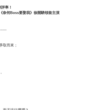
高好評率！
《奈何Boss要娶我》徐開騁領銜主演
……
爭取而來；
，
，面子該往哪擱？