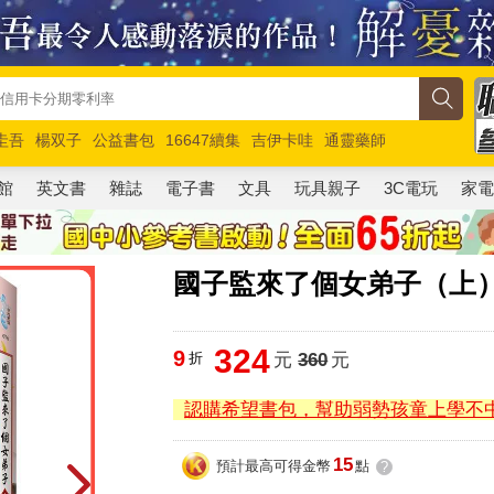
圭吾
楊双子
公益書包
16647續集
吉伊卡哇
通靈藥師
路邊攤新作
馬斯克
玩具總動員5
超慢跑
館
英文書
雜誌
電子書
文具
玩具親子
3C電玩
家
國子監來了個女弟子（上
324
9
折
元
360
元
認購希望書包，幫助弱勢孩童上學不
15
預計最高可得金幣
點
?