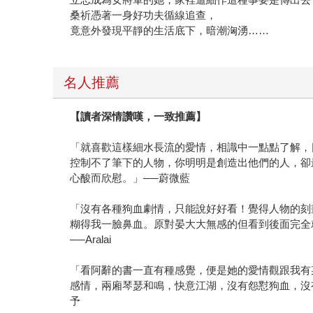
桑祈憑著一身好功夫循線追查，
竟意外發現平靜的生活底下，暗潮洶湧……
名人推薦
【讀者深情讚嘆，一致推薦】
「就喜歡這樣細水長流的愛情，相識中一點點了解，
控制不了筆下的人物，你明明是創造出他們的人，卻
心酸而欣慰。」──蔚微藍
「沒有各種狗血劇情，只能說好好看！覺得人物的刻
糊得我一臉鼻血。原對晏大大無感的但看到後面完全
──Aralai
「看阿辭的書一直有種感覺，便是她的愛情觀跟我有
感情，兩廂琴瑟和鳴，快意江湖，沒有怨懟狗血，沒
予