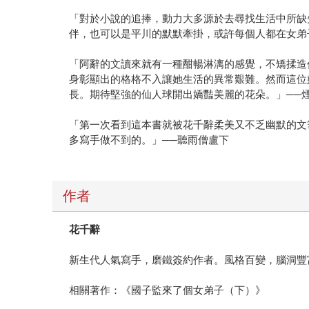
「對於小說的追捧，動力大多源於去尋找生活中所缺
伴，也可以是平川的默默牽掛，或許每個人都在女弟子
「阿辭的文讀來就有一種酣暢淋漓的感覺，不矯揉造
身彰顯出的格格不入讓她生活的異常艱難。然而這位
長。期待堅強的仙人球開出嬌豔美麗的花朵。」──
「第一次看到這本書就被花千辭柔美又不乏幽默的文
多寫手做不到的。」──聽雨僧盧下
作者
花千辭
新生代人氣寫手，磨鐵簽約作者。風格百變，腦洞豐
相關著作：《國子監來了個女弟子（下）》