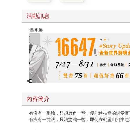
活動訊息
春光ｘ奇幻基地｜全書系展
內容簡介
有沒有一張臉，只須唇角一彎，便能使枯燥的課堂百
有沒有一雙眼，只消驚鴻一瞥，即使在動盪山河中也