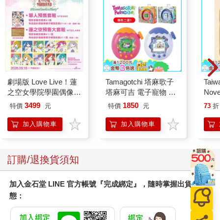
劇場版 Love Live！蓮
Tamagotchi 塔麻歌子
Taiw
之空女學院學園偶像俱
塔麻可吉 電子寵物 樂
Nove
樂部 Bloom Garden
園系列（熱帶橙果／極
editi
3499
1850
特價
元
特價
元
73
折
Party蓮之空預售大套
地冰雪）
組
加入購物車
加入購物車
訂購/退換貨須知
加入金石堂 LINE 官方帳號『完成綁定』，隨時掌握出貨動
態：