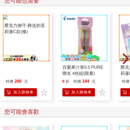
您可能也需要
壓克力御守-葬送的芙
百樂果汁筆0.5 PURE
壓克
莉蓮C款(修)
聯名 4色組(限量)
莉蓮
200
144
特價
元
8
折
特價
元
特價
加入購物車
加入購物車
您可能會喜歡