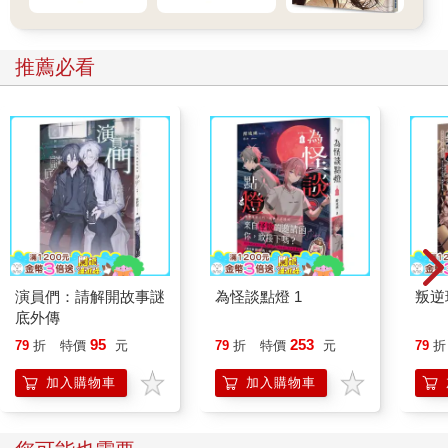
推薦必看
演員們：請解開故事謎
為怪談點燈 1
叛逆
底外傳
95
253
79
折
特價
元
79
折
特價
元
79
折
加入購物車
加入購物車