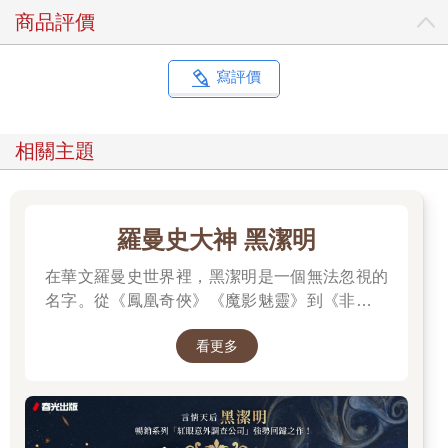
商品評價
寫評價
相關主題
羅曼史大神 黑潔明
在華文羅曼史世界裡，黑潔明是一個無法忽視的
名字。從《鳳凰奇俠》《魔影魅靈》到《非常保
鏢》《海龍戰家》，她以細膩筆觸寫出女性的堅
看更多
韌、男性的深情，以及愛情裡的冒險與羈絆。這
次她以睽違八年的全新長篇，帶回備受粉絲期待
的《紅眼》系列最新一集──《鬼牌》，用最擅長
的敘事節奏與劇情張力，讓讀者一頁接一頁無法
停下。