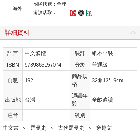
國際快遞：全球
海外
港澳店取：
詳細資料
語言
中文繁體
裝訂
紙本平裝
ISBN
9789865157074
分級
普通級
商品規
頁數
192
32開13*19cm
格
適讀年
出版地
台灣
全齡適讀
齡
注音
級別
中文書
＞
羅曼史
＞
古代羅曼史
＞
穿越文