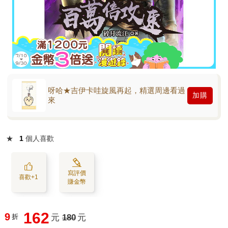
呀哈★吉伊卡哇旋風再起，精選周邊看過
加購
來
★
1
個人喜歡
寫評價
喜歡+1
賺金幣
162
9
折
元
180
元