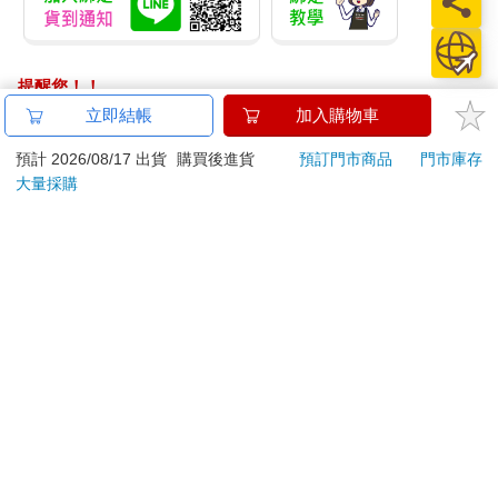
提醒您！！
金石堂及銀行均不會請您操作ATM! 如接獲電話要求您前往
立即結帳
加入購物車
ATM提款機，請不要聽從指示，以免受騙上當！
預計 2026/08/17 出貨
購買後進貨
預訂門市商品
門市庫存
退換貨須知：
大量採購
**提醒您，鑑賞期不等於試用期，退回商品須為全新狀態**
依據「消費者保護法」第19條及行政院消費者保護處公告之
「通訊交易解除權合理例外情事適用準則」，以下商品購買
後，除商品本身有瑕疵外，將不提供7天的猶豫期：
易於腐敗、保存期限較短或解約時即將逾期。（如：生
鮮食品）
依消費者要求所為之客製化給付。（客製化商品）
報紙、期刊或雜誌。（含MOOK、外文雜誌）
經消費者拆封之影音商品或電腦軟體。
非以有形媒介提供之數位內容或一經提供即為完成之線
上服務，經消費者事先同意始提供。（如：電子書、電