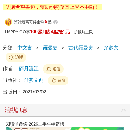
認購希望書包，幫助弱勢孩童上學不中斷！
5
預計最高可得金幣
點
?
100累1點 4點抵1元
HAPPY GO享
折抵無上限
分類：
中文書
＞
羅曼史
＞
古代羅曼史
＞
穿越文
追蹤
作者：
碎月流江
追蹤
出版社：
飛燕文創
追蹤
出版日：
2021/03/02
活動訊息
閱讀漫遊錄-2026上半年暢銷榜