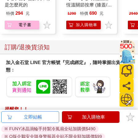
是怎麼死的
恆溫關節按摩 (膝蓋/
電腦
肩/手肘通用) 無線充電
316
294
690
特價
元
特價
元
1290
2940
加熱護膝 智能震動護
膝熱敷 【單入組】
電子書
加入購物車
訂購/退換貨須知
加入金石堂 LINE 官方帳號『完成綁定』，隨時掌握出貨動
態：
提醒您！！
金石堂及銀行均不會請您操作ATM! 如接獲電話要求您前往
立即結帳
加入購物車
ATM提款機，請不要聽從指示，以免受騙上當！
※ FUNY冰晶渦輪手持製冷風扇全站加購價$490
退換貨須知：
※ Q版企鵝安全隨身警報器全站不限金額加購價$99