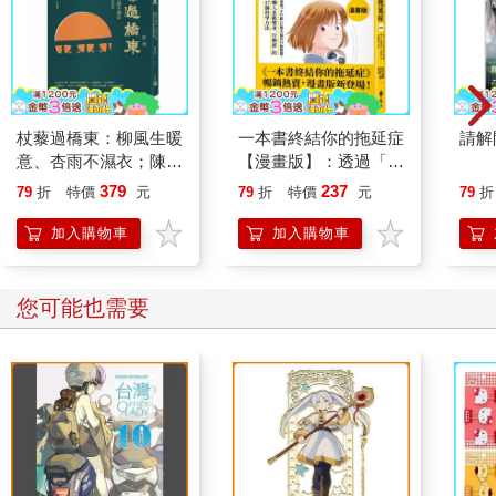
杖藜過橋東：柳風生暖
一本書終結你的拖延症
請解
意、杏雨不濕衣；陳亮
【漫畫版】：透過「小
恭談以心轉境的適齡漫
行動」打開大腦的行動
379
237
79
折
特價
元
79
折
特價
元
79
折
想
開關，懶人也能變身
「行動派」的37個科
加入購物車
加入購物車
學方法
您可能也需要