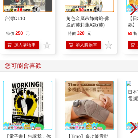
台灣OL10
角色金屬吊飾書籤-葬
【日本
送的芙莉蓮A款(芙)
鷗】
(8款
250
320
特價
元
特價
元
69
折
Kit
企鵝
加入購物車
加入購物車
您可能會喜歡
【電子書】告訴我，你
【Timo】多功能震動
日本