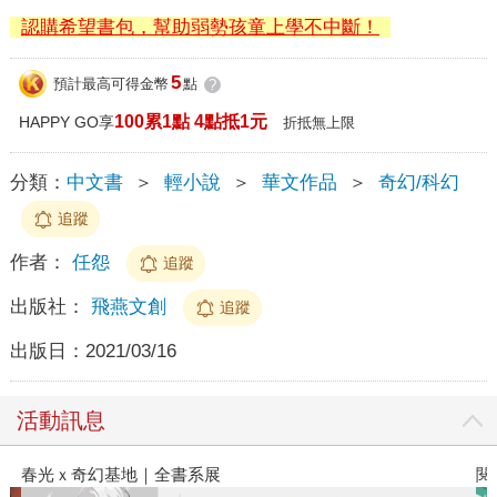
認購希望書包，幫助弱勢孩童上學不中斷！
5
預計最高可得金幣
點
?
100累1點 4點抵1元
HAPPY GO享
折抵無上限
分類：
中文書
＞
輕小說
＞
華文作品
＞
奇幻/科幻
追蹤
作者：
任怨
追蹤
出版社：
飛燕文創
追蹤
出版日：
2021/03/16
活動訊息
春光ｘ奇幻基地｜全書系展
閱