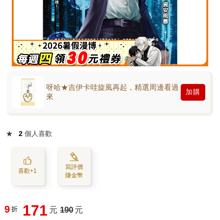
呀哈★吉伊卡哇旋風再起，精選周邊看過
加購
來
★
2
個人喜歡
寫評價
喜歡+1
賺金幣
171
9
折
元
190
元