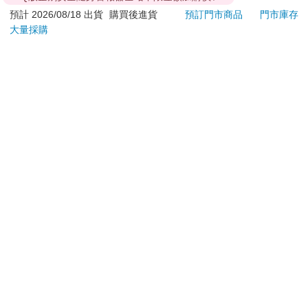
**提醒您，鑑賞期不等於試用期，退回商品須為全新狀態**
預計 2026/08/18 出貨
購買後進貨
預訂門市商品
門市庫存
依據「消費者保護法」第19條及行政院消費者保護處公告之
大量採購
「通訊交易解除權合理例外情事適用準則」，以下商品購買
後，除商品本身有瑕疵外，將不提供7天的猶豫期：
易於腐敗、保存期限較短或解約時即將逾期。（如：生
鮮食品）
依消費者要求所為之客製化給付。（客製化商品）
報紙、期刊或雜誌。（含MOOK、外文雜誌）
經消費者拆封之影音商品或電腦軟體。
非以有形媒介提供之數位內容或一經提供即為完成之線
上服務，經消費者事先同意始提供。（如：電子書、電
子雜誌、下載版軟體、虛擬商品…等）
已拆封之個人衛生用品。（如：內衣褲、刮鬍刀、除毛
刀…等）
若非上列種類商品，均享有到貨7天的猶豫期（含例假
日）。
辦理退換貨時，商品（組合商品恕無法接受單獨退貨）必須
是您收到商品時的原始狀態（包含商品本體、配件、贈品、