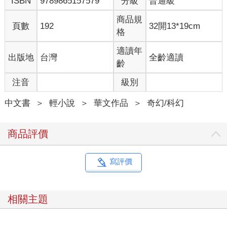
ISBN
9789865157579
分級
普通級
商品規
頁數
192
32開13*19cm
格
適讀年
出版地
台灣
全齡適讀
齡
注音
級別
中文書
＞
輕小說
＞
華文作品
＞
奇幻/科幻
商品評價
寫評價
相關主題