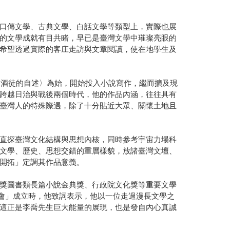
口傳文學、古典文學、白話文學等類型上，實際也展
的文學成就有目共睹，早已是臺灣文學中璀璨亮眼的
希望透過實際的客庄走訪與文章閱讀，使在地學生及
〈酒徒的自述〉為始，開始投入小說寫作，繼而擴及現
跨越日治與戰後兩個時代，他的作品內涵，往往具有
臺灣人的特殊際遇，除了十分貼近大眾、關懷土地且
直探臺灣文化結構與思想內核，同時參考宇宙力場科
文學、歷史、思想交錯的重層樣貌，放諸臺灣文壇、
開拓」定調其作品意義。
獎圖書類長篇小說金典獎、行政院文化獎等重要文學
協會」成立時，他致詞表示，他以一位走過漫長文學之
這正是李喬先生巨大能量的展現，也是發自內心真誠