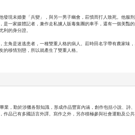
他發現未婚妻「兵變」，與另一男子幽會，莊憤而打人致死。他服刑
，是一家媒體記者，兼作走私擄人販毒集團的車手，還有一個美豔的
尤利的身分證。
，主角是迷逃患者，一種雙重人格的病人。莊時田名字帶有農家味，
友的移情別戀，所以就產生了雙重人格。
學校畢業，勤於涉獵各類知識，形成作品豐富內涵，創作包括小說、詩
，作品已有多國語言外譯。寫作之外，另亦積極參與社會運動及公共