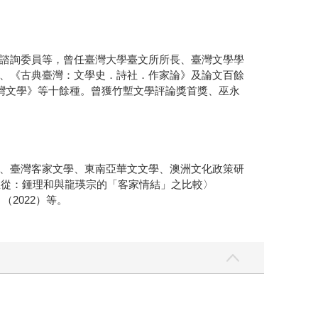
諮詢委員等，曾任臺灣大學臺文所所長、臺灣文學學
、《古典臺灣：文學史．詩社．作家論》及論文百餘
臺灣文學》等十餘種。曾獲竹塹文學評論獎首獎、巫永
、臺灣客家文學、東南亞華文文學、澳洲文化政策研
忍從：鍾理和與龍瑛宗的「客家情結」之比較〉
2022）等。