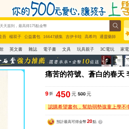
圭吾
楊双子
公益書包
16647續集
吉伊卡哇
高希均
通靈藥師
路邊攤新作
馬斯克
玩具總動員5
超慢跑
館
英文書
雜誌
電子書
文具
玩具親子
3C電玩
家
痛苦的符號、蒼白的春天 
450
9
折
元
500
元
認購希望書包，幫助弱勢孩童上學不
20
預計最高可得金幣
點
?