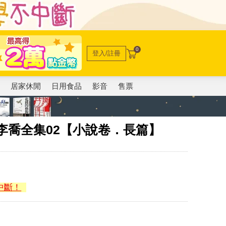
0
登入/註冊
電
居家休閒
日用食品
影音
售票
李喬全集02【小說卷．長篇】
中斷！