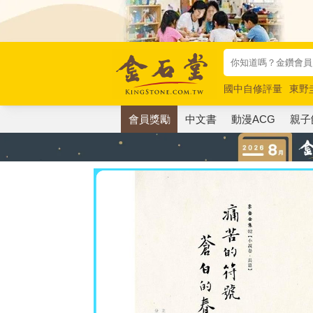
國中自修評量
東野
唯紅花綻放
奧德賽
會員獎勵
中文書
動漫ACG
親子