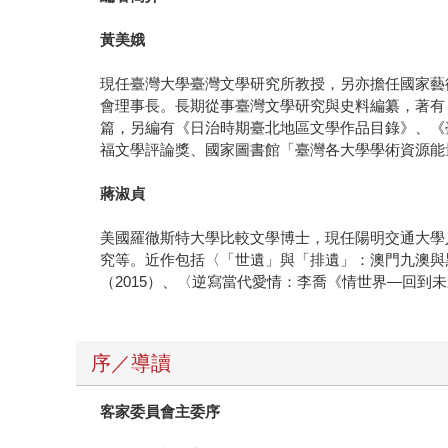
黃美娥
現任臺灣大學臺灣文學研究所教授，另亦擔任國家藝
會理事長。長期從事臺灣文學研究與史料編纂，著有
篇，另編有《日治時期臺北地區文學作品目錄》、《臺
福文學評論獎、國家圖書館「臺灣各大學學術資源能
蔣淑貞
美國羅徹斯特大學比較文學博士，現任陽明交通大學
究等。近作包括〈「世遺」與「排遺」：澳門九澳與
（2015）、〈逆寫當代愛情：李喬《情世界—回到未
序／導讀
客家委員會主委序