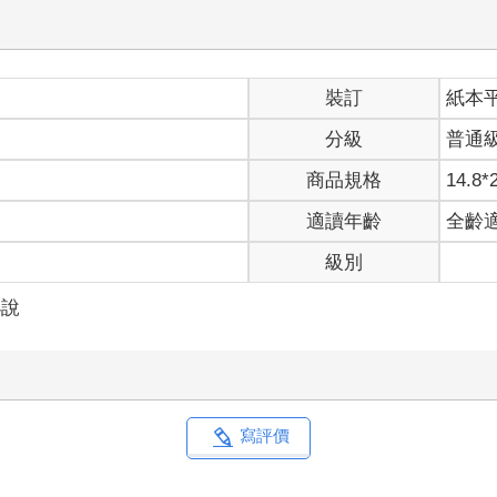
裝訂
紙本
分級
普通
商品規格
14.8*
適讀年齡
全齡
級別
小說
寫評價