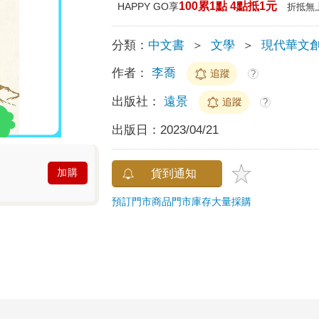
100累1點 4點抵1元
HAPPY GO享
折抵無
分類：
中文書
＞
文學
＞
現代華文
作者：
李喬
追蹤
?
出版社：
遠景
追蹤
?
出版日：
2023/04/21
加購
貨到通知
預訂門市商品
門市庫存
大量採購