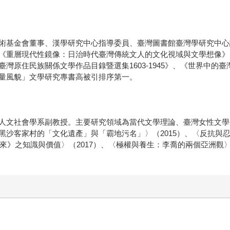
術基金會董事、漢學研究中心指導委員、臺灣圖書館臺灣學研究中心
《重層現代性鏡像：日治時代臺灣傳統文人的文化視域與文學想像》
灣原住民族關係文學作品目錄暨選集1603-1945》、《世界中的
量風貌」文學研究專書高被引排序第一。
人文社會學系副教授。主要研究領域為當代文學理論、臺灣女性文學
黑沙客家村的「文化遺產」與「霸地污名」〉（2015）、〈反抗與
來》之知識與價值〉（2017）、〈極權與養生：李喬的兩個亞洲觀〉（