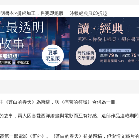
明書衣×燙銀加工，售完即絕版
時報經典展69折起
中《蒼白的春天》為殘稿，與《痛苦的符號》合併為一冊。
的故事，兩人因喜愛西洋繪畫與電影而互有好感。這部作品連載期間
林青霞第一部電影《窗外》。《蒼白的春天》雖是殘稿，但愛情文藝片