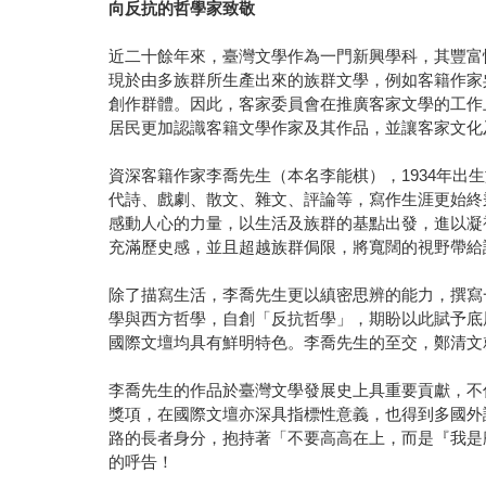
向反抗的哲學家致敬
近二十餘年來，臺灣文學作為一門新興學科，其豐富
現於由多族群所生產出來的族群文學，例如客籍作家
創作群體。因此，客家委員會在推廣客家文學的工作
居民更加認識客籍文學作家及其作品，並讓客家文化
資深客籍作家李喬先生（本名李能棋），1934年
代詩、戲劇、散文、雜文、評論等，寫作生涯更始終
感動人心的力量，以生活及族群的基點出發，進以凝
充滿歷史感，並且超越族群侷限，將寬闊的視野帶給
除了描寫生活，李喬先生更以縝密思辨的能力，撰寫
學與西方哲學，自創「反抗哲學」，期盼以此賦予底
國際文壇均具有鮮明特色。李喬先生的至交，鄭清文
李喬先生的作品於臺灣文學發展史上具重要貢獻，不
獎項，在國際文壇亦深具指標性意義，也得到多國外譯
路的長者身分，抱持著「不要高高在上，而是『我是
的呼告！