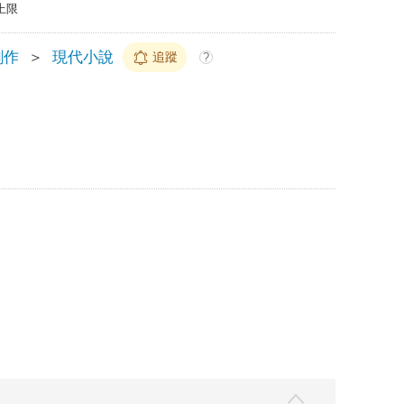
上限
創作
＞
現代小說
追蹤
?