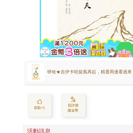
呀哈★吉伊卡哇旋風再起，精選周邊看過來
寫評價
喜歡+1
賺金幣
活動訊息