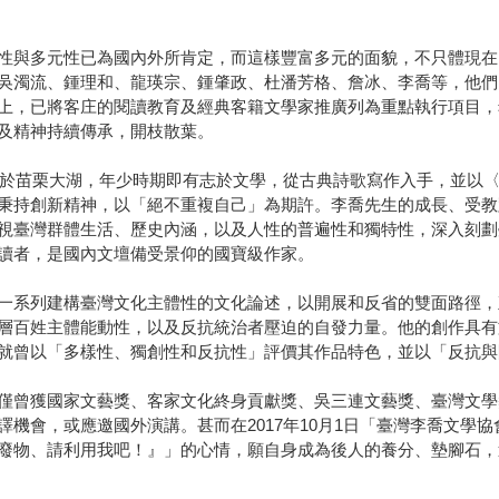
性與多元性已為國內外所肯定，而這樣豐富多元的面貌，不只體現在
吳濁流、鍾理和、龍瑛宗、鍾肇政、杜潘芳格、詹冰、李喬等，他們
上，已將客庄的閱讀教育及經典客籍文學家推廣列為重點執行項目，
及精神持續傳承，開枝散葉。
出生於苗栗大湖，年少時期即有志於文學，從古典詩歌寫作入手，並以
秉持創新精神，以「絕不重複自己」為期許。李喬先生的成長、受教
視臺灣群體生活、歷史內涵，以及人性的普遍性和獨特性，深入刻劃
讀者，是國內文壇備受景仰的國寶級作家。
一系列建構臺灣文化主體性的文化論述，以開展和反省的雙面路徑，
層百姓主體能動性，以及反抗統治者壓迫的自發力量。他的創作具有
就曾以「多樣性、獨創性和反抗性」評價其作品特色，並以「反抗與
僅曾獲國家文藝獎、客家文化終身貢獻獎、吳三連文藝獎、臺灣文學
機會，或應邀國外演講。甚而在2017年10月1日「臺灣李喬文學
廢物、請利用我吧！』」的心情，願自身成為後人的養分、墊腳石，