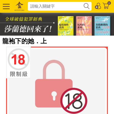
0
龍袍下的她．上