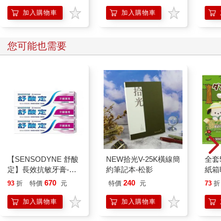
加入購物車
加入購物車
您可能也需要
【SENSODYNE 舒酸
NEW拾光V-25K橫線簡
全套
定】長效抗敏牙膏-牙
約筆記本-松影
紙箱
齦護理160gx3入
電子
670
240
93
折
特價
元
特價
元
73
折
酷洛
KIT
加入購物車
加入購物車