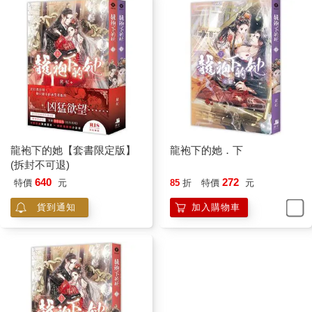
龍袍下的她【套書限定版】
龍袍下的她．下
(拆封不可退)
640
272
特價
元
85
折
特價
元
貨到通知
加入購物車