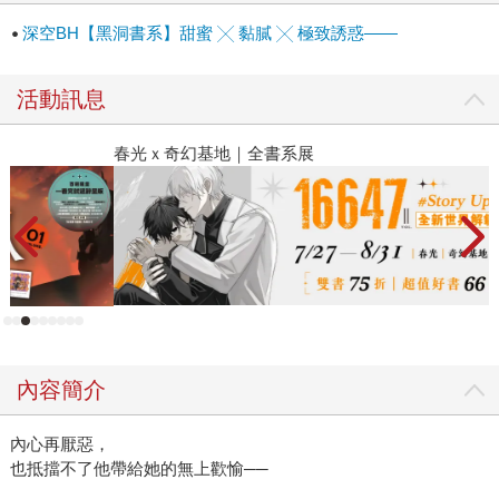
深空BH【黑洞書系】甜蜜 ╳ 黏膩 ╳ 極致誘惑——
活動訊息
春光ｘ奇幻基地｜全書系展
閱
內容簡介
內心再厭惡，
也抵擋不了他帶給她的無上歡愉──