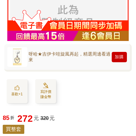
呀哈★吉伊卡哇旋風再起，精選周邊看過
加購
來
寫評價
喜歡+1
賺金幣
272
85
折
元
320
元
買整套