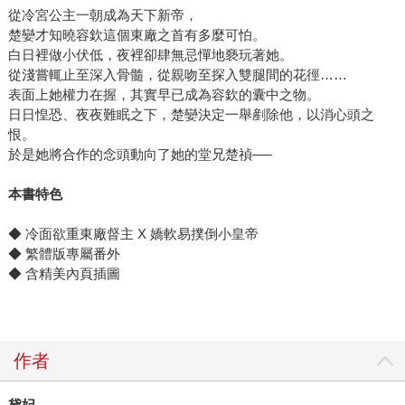
從冷宮公主一朝成為天下新帝，
楚孌才知曉容欽這個東廠之首有多麼可怕。
白日裡做小伏低，夜裡卻肆無忌憚地褻玩著她。
從淺嘗輒止至深入骨髓，從親吻至探入雙腿間的花徑……
表面上她權力在握，其實早已成為容欽的囊中之物。
日日惶恐、夜夜難眠之下，楚孌決定一舉剷除他，以消心頭之
恨。
於是她將合作的念頭動向了她的堂兄楚禎──
本書特色
◆ 冷面欲重東廠督主 X 嬌軟易撲倒小皇帝
◆ 繁體版專屬番外
◆ 含精美內頁插圖
作者
黛妃