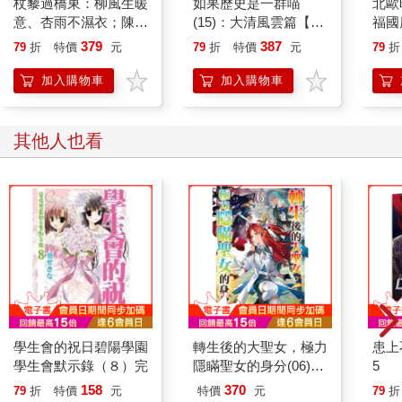
杖藜過橋東：柳風生暖
如果歷史是一群喵
北歐
意、杏雨不濕衣；陳亮
(15)：大清風雲篇【萌
福國
恭談以心轉境的適齡漫
貓漫畫學歷史】
379
387
79
折
特價
元
79
折
特價
元
79
折
想
加入購物車
加入購物車
其他人也看
學生會的祝日碧陽學園
轉生後的大聖女，極力
患上
學生會默示錄（８）完
隱瞞聖女的身分(06)首
5
刷限定版
158
370
79
折
特價
元
特價
元
79
折