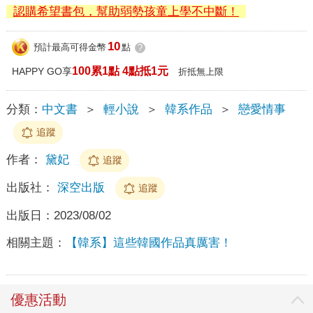
認購希望書包，幫助弱勢孩童上學不中斷！
10
預計最高可得金幣
點
?
100累1點 4點抵1元
HAPPY GO享
折抵無上限
分類：
中文書
＞
輕小說
＞
韓系作品
＞
戀愛情事
追蹤
作者：
黛妃
追蹤
出版社：
深空出版
追蹤
出版日：
2023/08/02
相關主題：
【韓系】這些韓國作品真厲害！
優惠活動