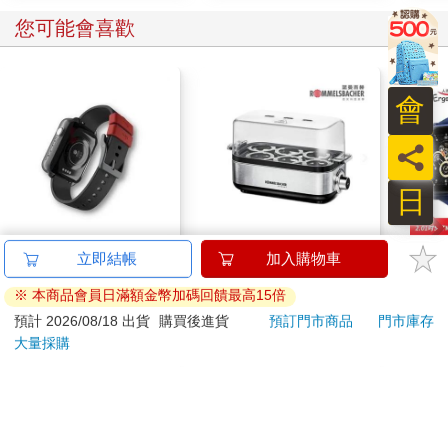
您可能會喜歡
會
員
日
悠遊卡錶帶－黑色
【德國
ERG
立即結帳
加入購物車
（20mm適用）
ROMMELSBACHE諾
SW2
※ 本商品會員日滿額金幣加碼回饋最高15倍
曼百赫】多功能煮蛋
泳心
490
1580
特價
元
特價
元
1980
1990
器/可煮6顆蛋
錶
預計 2026/08/18 出貨
購買後進貨
預訂門市商品
門市庫存
ER600/ER-600
大量採購
加入購物車
加入購物車
訂購/退換貨須知