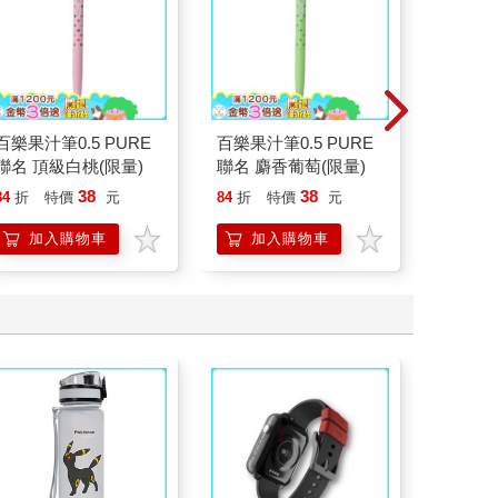
百樂果汁筆0.5 PURE
百樂果汁筆0.5 PURE
哆啦A夢S
聯名 頂級白桃(限量)
聯名 麝香葡萄(限量)
遊卡-
代銷】
38
38
15
84
折
特價
元
84
折
特價
元
特價
加入購物車
加入購物車
加