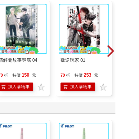
請解開故事謎底 04
叛逆玩家 01
演員們
底外傳
150
253
79
折
特價
元
79
折
特價
元
79
折
加入購物車
加入購物車
加