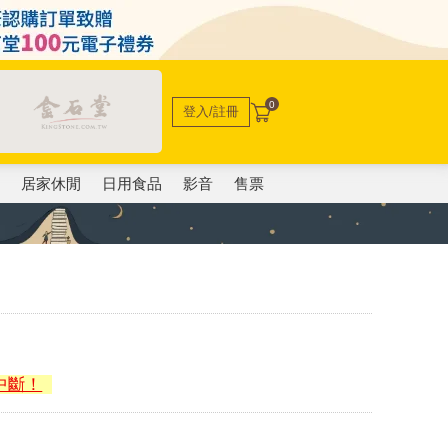
0
登入/註冊
電
居家休閒
日用食品
影音
售票
中斷！