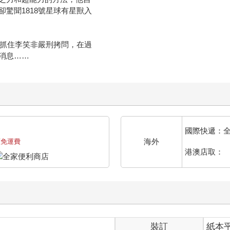
驚聞1818號星球有星獸入
御抓住李笑非嚴刑拷問，在過
消息……
國際快遞：
海外
額免運費
港澳店取：
裝訂
紙本