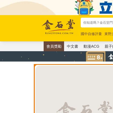
國中自修評量
東野
唯紅花綻放
奧德賽
會員獎勵
中文書
動漫ACG
親子