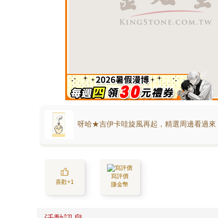
呀哈★吉伊卡哇旋風再起，精選周邊看過來
寫評價
喜歡+1
賺金幣