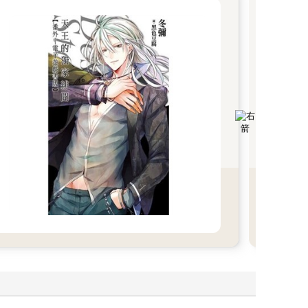
【
青文
版社
下
娘
《鬼
這些