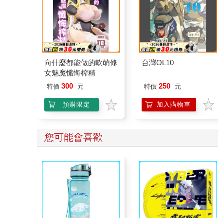
向什麼都能做的軟萌修
台灣OL10
女魅魔懺悔榨精
300
250
特價
元
特價
元
預購限定
加入購物車
您可能會喜歡