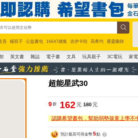
圭吾
楊双子
公益書包
16647續集
吉伊卡哇
高希均
通靈藥師
路邊攤新作
馬斯克
玩具總動員5
超慢跑
館
英文書
雜誌
電子書
文具
玩具親子
3C電玩
家
超能星武30
162
9
折
元
180
元
認購希望書包，幫助弱勢孩童上學不
5
預計最高可得金幣
點
?