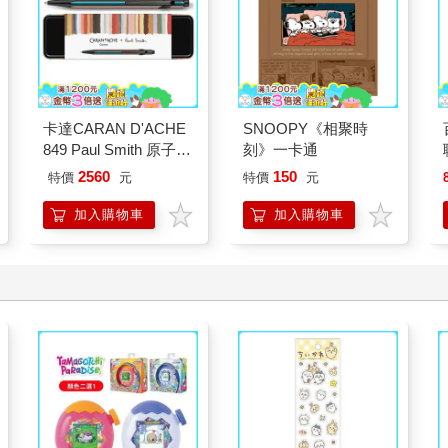
卡達CARAN D'ACHE
SNOOPY《相聚時
849 Paul Smith 原子筆
刻》一卡通
ED.5 條紋黑
2560
150
特價
元
特價
元
加入購物車
加入購物車