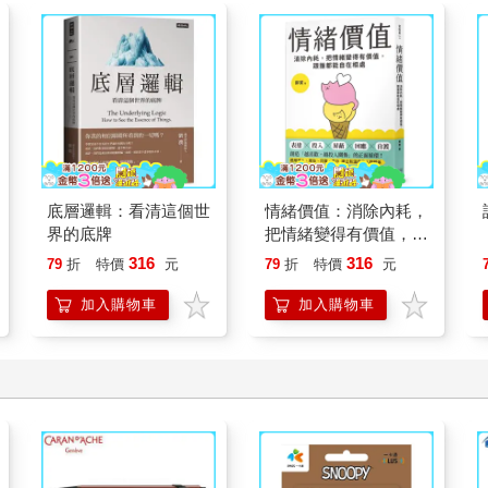
底層邏輯：看清這個世
情緒價值：消除內耗，
界的底牌
把情緒變得有價值，跟
誰都能自在相處
316
316
79
折
特價
元
79
折
特價
元
加入購物車
加入購物車