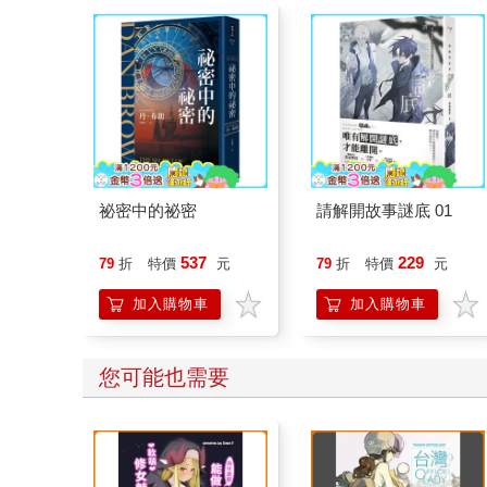
祕密中的祕密
請解開故事謎底 01
537
229
79
折
特價
元
79
折
特價
元
加入購物車
加入購物車
您可能也需要