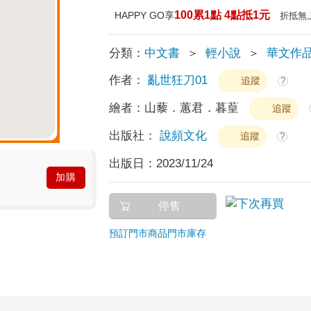
100累1點 4點抵1元
HAPPY GO享
折抵無
分類：
中文書
＞
輕小說
＞
華文作
作者：
亂世狂刀01
追蹤
?
繪者：
山藜．蕙君．暮葟
追蹤
出版社：
說頻文化
追蹤
?
出版日：
2023/11/24
加購
停售
預訂門市商品
門市庫存