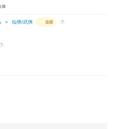
上限
品
＞
仙俠/武俠
追蹤
?
?