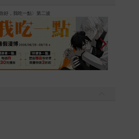
彼此摯友的戀愛煩惱，不知不覺間她竟成為我最親近
台灣角川2026