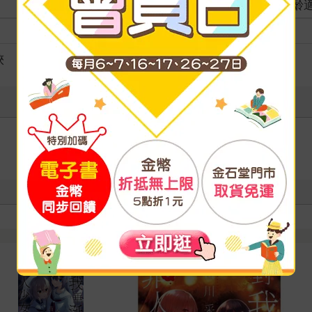
適讀年齡
全齡
級別
俠
寫評價