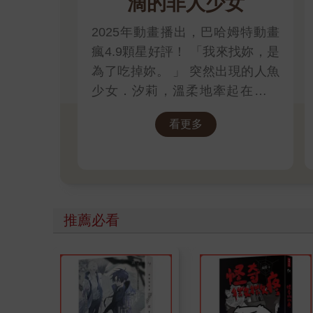
滴的非人少女
2025年動畫播出，巴哈姆特動畫
瘋4.9顆星好評！ 「我來找妳，是
為了吃掉妳。 」 突然出現的人魚
少女．汐莉，溫柔地牽起在靠海
城鎮獨居的女高中生．比名子的
看更多
手，對她這麼說。
推薦必看