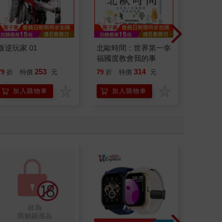
叛逆玩家 01
北歐時間：世界第一幸
底層邏
福國度教會我的事
界的底
253
314
79
折
特價
元
79
折
特價
元
79
折
加入購物車
加入購物車
加