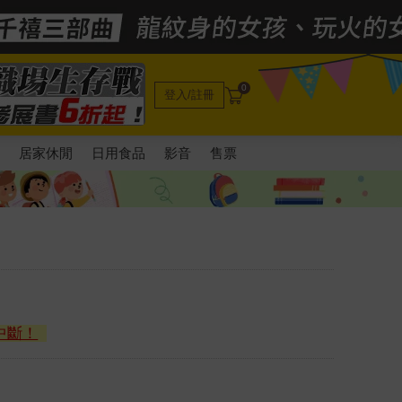
0
登入/註冊
電
居家休閒
日用食品
影音
售票
中斷！