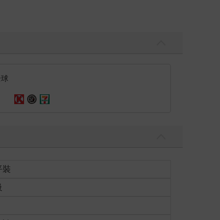
全球
平裝
級