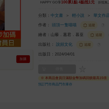
100累1點 4點抵1元
HAPPY GO享
折抵無
分類：
中文書
＞
輕小說
＞
華文作
作者：
頭頂一隻喵喵
追蹤
?
繪者：
山藜．蕙君．暮葟
追蹤
出版社：
說頻文化
追蹤
?
出版日：
2024/04/01
加購
停售
※ 本商品會員日滿額金幣加碼回饋最高15倍
預訂門市商品
門市庫存