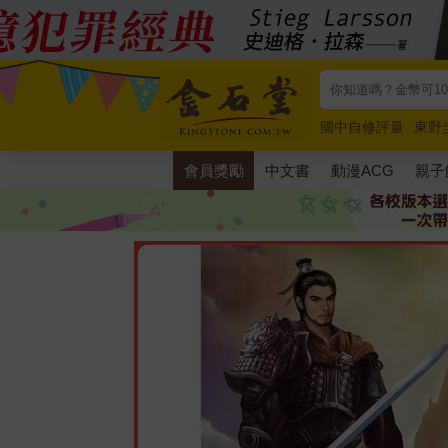
國中自修評量
東野
唯紅花綻放
奧德賽
會員獎勵
中文書
動漫ACG
親子