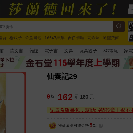
圭吾
楊双子
公益書包
16647續集
吉伊卡哇
高希均
通靈藥師
路邊攤新作
馬斯克
玩具總動員5
超慢跑
館
英文書
雜誌
電子書
文具
玩具親子
3C電玩
家
仙秦記29
162
9
折
元
180
元
認購希望書包，幫助弱勢孩童上學不
5
預計最高可得金幣
點
?