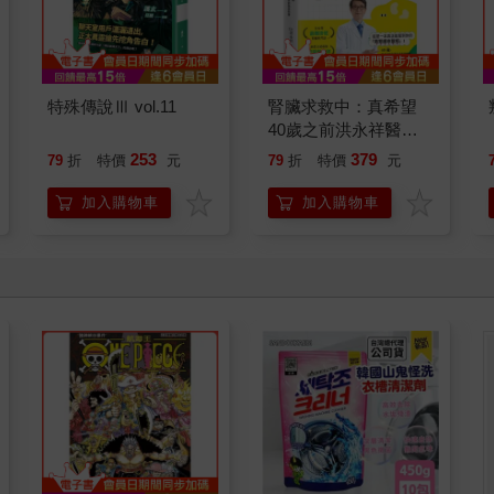
特殊傳說Ⅲ vol.11
腎臟求救中：真希望
40歲之前洪永祥醫師
就告訴我這些事
253
379
79
折
特價
元
79
折
特價
元
加入購物車
加入購物車