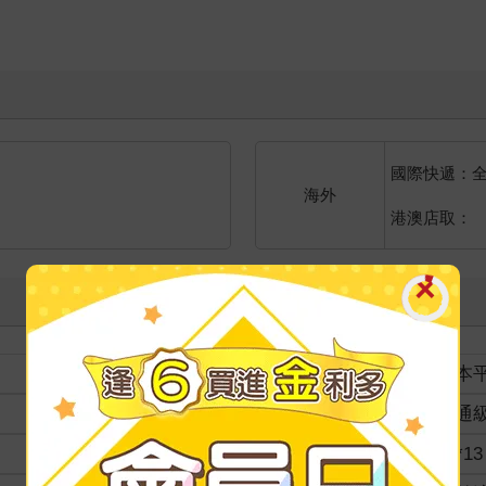
國際快遞：
海外
港澳店取：
裝訂
紙本
分級
普通
商品規格
19*13