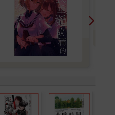
2
鴻
漫