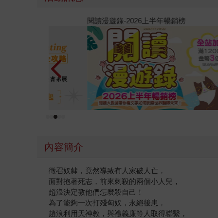
2026金石堂暑假漫博〈你好，我吃一點〉第二波
內容簡介
徵召奴隸，竟然導致有人家破人亡，
面對抱著死志，前來刺殺的兩個小人兒，
趙浪決定教他們怎麼殺自己！
為了能夠一次打殘匈奴，永絕後患，
趙浪利用天神教，與禮義廉等人取得聯繫，