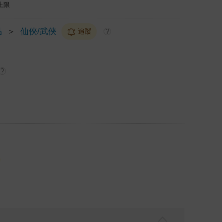
上限
品
＞
仙俠/武俠
追蹤
?
?