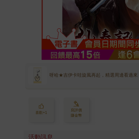
呀哈★吉伊卡哇旋風再起，精選周邊看過來
寫評價
喜歡+1
賺金幣
活動訊息