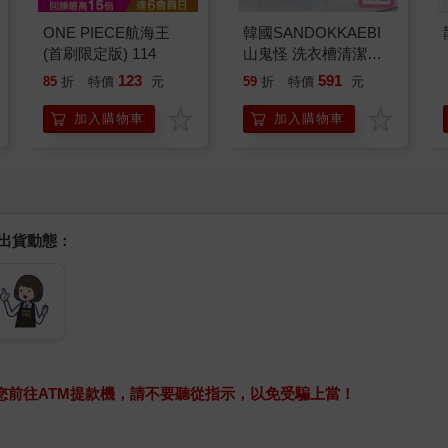
百樂健握原子筆
百樂果汁筆0.5 PURE
0.5PURE聯名 頂級白
聯名 麝香葡萄(限量)
桃(限量)
187
38
85
折
特價
元
84
折
特價
元
加入購物車
加入購物車
ONE PIECE航海王
韓國SANDOKKAEBI
(首刷限定版) 114
山鬼怪 洗衣槽清潔劑