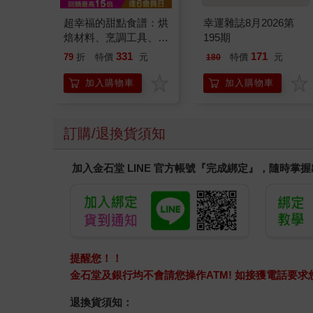
探險活寶《泡泡糖公
哆啦A夢Supercard悠
主》一卡通
遊卡-偷看一下【受託
代銷】
150
150
特價
元
特價
元
加入購物車
加入購物車
您可能會喜歡
超幸福的甜點食譜：烘
幸運雜誌8月2026第
焙材料、烹調工具、可
195期