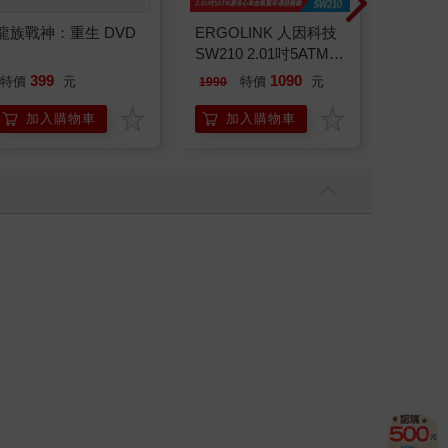
百樂果汁筆0.5 PURE
SNOOPY《出走》一
SNOO
聯名 葡萄(限量)
卡通
刻》一
38
150
15
84
折
特價
元
特價
元
特價
加入購物車
加入購物車
加
龍族戰神：重生 DVD
ERGOLINK 人因科技
幻獸帕
SW210 2.01吋5ATM游
一彈 