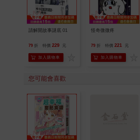
請解開故事謎底 01
怪奇微微疼
229
221
79
折
特價
元
79
折
特價
元
加入購物車
加入購物車
您可能也需要