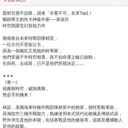
題材百變不設限，讀者「非看不可」名單Top1！
暢銷華文創作大神級作家──凌淑芬
時空跳躍玄幻冒險力作
兩個來自未來特戰部隊精英，
一位古代不受寵公主，
因為一個瘋狂又危險的科學家，
他們穿越千年時空相遇，殊不知命運之輪已啟動，
生與死，去或留，已不是他們所能決定……
✴✴✴
《卷一》
他撕裂時空，破除萬難，
勢必手到擒來！
林諾，美國海軍特種作戰部隊精英中的精英，個性堅毅果敢，
具海陸空三棲作戰能力，熟練使用各式現代化槍械及傳統武器，
野外求生是他的本能，街頭巷戰是他的健身房，追蹤及獵捕敵人
是他的娛樂。