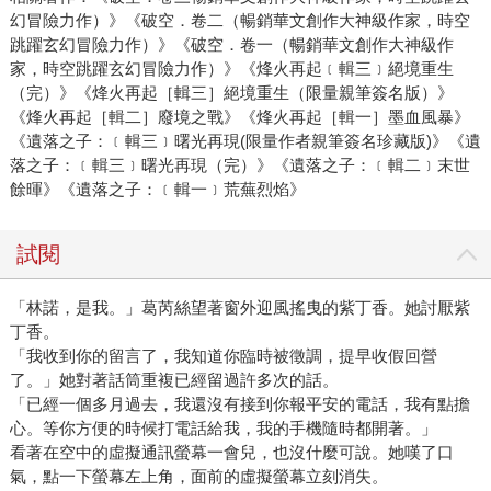
幻冒險力作）》《破空．卷二（暢銷華文創作大神級作家，時空
跳躍玄幻冒險力作）》《破空．卷一（暢銷華文創作大神級作
家，時空跳躍玄幻冒險力作）》《烽火再起﹝輯三﹞絕境重生
（完）》《烽火再起［輯三］絕境重生（限量親筆簽名版）》
《烽火再起［輯二］廢境之戰》《烽火再起［輯一］墨血風暴》
《遺落之子：﹝輯三﹞曙光再現(限量作者親筆簽名珍藏版)》《遺
落之子：﹝輯三﹞曙光再現（完）》《遺落之子：﹝輯二﹞末世
餘暉》《遺落之子：﹝輯一﹞荒蕪烈焰》
試閱
「林諾，是我。」葛芮絲望著窗外迎風搖曳的紫丁香。她討厭紫
丁香。
「我收到你的留言了，我知道你臨時被徵調，提早收假回營
了。」她對著話筒重複已經留過許多次的話。
「已經一個多月過去，我還沒有接到你報平安的電話，我有點擔
心。等你方便的時候打電話給我，我的手機隨時都開著。」
看著在空中的虛擬通訊螢幕一會兒，也沒什麼可說。她嘆了口
氣，點一下螢幕左上角，面前的虛擬螢幕立刻消失。