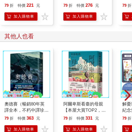
「即使他不想毀滅世界，讓他帶著數量這麼多的錆逃到任何地方
戰記
221
276
79
折
特價
元
79
折
特價
元
79
折
去都不安全。」她沈沈地道。五公斤的錆。
在一個瘋狂科學家手中。
加入購物車
加入購物車
這能造成多大的災難！「是。」維克轉向她。「這就是我們找妳
來的原因。」
「慢著，」她荒謬地喊。「這不是你們科學家應該去做的事嗎？
其他人也看
跳上那部蟲洞
機，跑去追你們的同行？」
「沒有那麼簡單。」封上校終於接過主導權。「科學家只是一群
坐辦公桌的小
白臉——抱歉。」
「無所謂。」維克擺擺手。「我們不知道跳躍過去之後會面臨什
麼情況，所以一定要選擇有作戰能力的戰士。」
在她能反駁前，維克接著說：「我們從沙克老巢的文件，找到歐
本的蟲洞公式。雖然他的研究比我們先進許多，」講到這裡他有
些汗顏。「終究也還是有一定的條件限制。例如傳輸過去的必須
奧德賽（暢銷80年英
阿爾卑斯看臺的母親
解憂
是有機體，無機質是無法傳送的，而且一次最多只能傳送一百六
譯全本，不朽中譯珍藏
【本屋大賞TOP2，前
紀念
十公斤。」
經典）
所未見的青春小說，正
球1
「錆是無機質。」她指出。
363
331
79
折
特價
元
79
折
特價
元
79
折
式登場！】
書，
維克蹙著眉道：「我們發現了兩個方法，第一種是歐本使用的方
動落
加入購物車
加入購物車
法：在你的身體周圍形成一個非常貼身的磁場層，這一層以內的