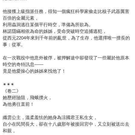
他接獲上級指派任務，得知一個瘋狂科學家偷走比核子武器厲害
百倍的金屬元素，
利用蟲洞逃往某個平行時空，準備為所欲為。
林諾隱瞞相依為命的姊姊，受命突破時空追捕逃犯，
從西元2204年來到千年前的亂世，為了生存，他選擇唯一擅長的
事：從軍。
在一次戰役中他意外被俘，被押解途中卻發現了一些屬於他原本
時空的奇特訊息——
竟是他愛操心的姊姊來找他了！
✴✴✴
《卷二》
她歷經險阻，飛蛾撲火，
為他勇往直前！
纖雲公主，溫柔羞怯的她身為涼國君王私生女，
自小在民間長大，卻在十八歲那年被接回宮中，又立刻被送出去
和親，