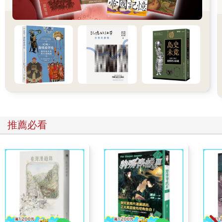
「葛芮絲．凡德？」左邊的黃色休閒衫對她一笑，露出亮白的牙
齒，極具親和力。
右邊的白襯衫面無表情。
「你們是？」她不直接回答。
「我叫羅德斯，這位姓楊。」依然是黃色休閒衫負責說話。「我
們知道現在是您的休假時間，我們的長官想和您見個面。聲明在
先，這是一個非正式的邀約，您隨時可以拒絕。」
「你們的長官是誰？」她依然神情淡漠。
羅德斯依然笑得親切。「科學部。」
「科學部」三個字，讓葛芮絲眼底一寒。如果國內有任何部門的
人是她永遠不想再打交道的，非科學部莫屬。
推薦必看
「我們知道，您對『科學部』有一些......」羅德斯斟酌一下。「不
太正面的觀感。我們保證，這不是公事命令，任何時候您想離開
都可以提出來，會談隨時可以中止。」
「會談的主題是什麼？」
「細節我並不明白，還是由長官親自向您解說比較好。」
葛芮絲的第一個念頭是拒絕。但她很清楚，如果科學部要找她，
無論現在場面話說得多好聽，他們都有辦法讓她非去不可。「非
正式的」不行，那就來個「正式的」，差別在於她識不識抬舉而
已。