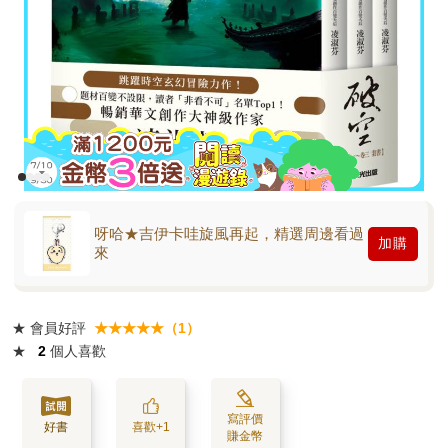
呀哈★吉伊卡哇旋風再起，精選周邊看過
加購
來
★
會員好評
★★★★★（1）
★
2
個人喜歡
寫評價
好書
喜歡+1
賺金幣