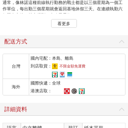
通常，像林諾這種前線執行勤務的戰士都是以三個星期為一個工
作單位，每出勤三個星期就會返回基地休假三天。在連續執勤六
個單位之後，就會得到二十八天長假。
林諾這次才回國不到十天，就被臨時徵調回去了，這種狀況雖然
看更多
不常見，不
過也不是沒有發生過。真正讓她忐忑難安的是，林諾每一次一回
到基地都會打電
配送方式
話給她，無論他在世界的哪個角落。
然而一個多月過去了，她卻沒有接到任何他報平安的電話。
國內宅配：本島、離島
她唯一接到的，是一個月前他收假回部隊之前留在她答錄機上的
留言：「嗨，剛才部隊有事徵召，我得提前收假回去了。抱歉這
到店取貨：
台灣
不限金額免運費
次來不及跟妳吃飯，等我一有空就打電話給妳，欠妳的那頓飯下
次回來再補，Bye。」
國際快遞：全球
葛芮絲無法不在意。「林諾已經是個大男人了，他知道如何照顧
海外
自己。」她不斷提醒自己。她弟弟不僅僅是個職業軍人，更是個
港澳店取：
海豹（SEAL）；不僅僅是個海豹，更是「海豹第六隊」成員。
「海豹第六隊」其實是前稱，近三個世紀以來，它換過多個名
詳細資料
字：「美國海軍
特種作戰部隊」、「全球反恐特戰小組」、「海軍反恐精英部
隊」、「海軍反恐特種