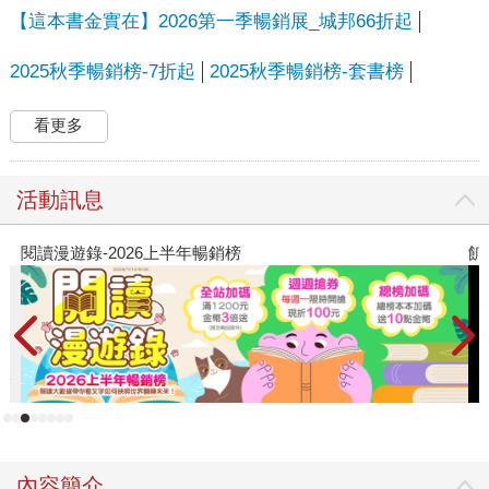
【這本書金實在】2026第一季暢銷展_城邦66折起
2025秋季暢銷榜-7折起
2025秋季暢銷榜-套書榜
看更多
活動訊息
飢餓遊戲前傳贈早優券
教
內容簡介