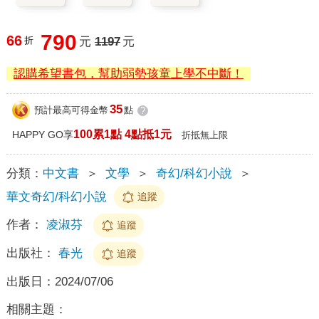
790
66
折
元
1197
元
認購希望書包，幫助弱勢孩童上學不中斷！
35
預計最高可得金幣
點
?
100累1點 4點抵1元
HAPPY GO享
折抵無上限
分類：
中文書
＞
文學
＞
奇幻/科幻小說
＞
華文奇幻/科幻小說
追蹤
作者：
凌淑芬
追蹤
出版社：
春光
追蹤
出版日：
2024/07/06
相關主題：