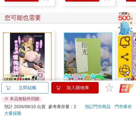
刷限
空間稱之為『時空囊』，蟲洞機會偵測『時空囊』內的物質，必
集錦
須是有機質。
您可能也需要
「但這個人如果穿著一件極度輕薄的防護衣，正好和磁場層貼
合，蟲洞機會將它視為磁場的一部分，一起傳送，這算是個可容
錯的範圍。
「歐本如果把那五公斤的錆壓製成極薄極薄的薄甲穿在身上，確
實是可以一起傳送過去。
「第二種是我們研發出來的方法：用大量的有機質包裹極小量的
無機質，這也是在容錯範圍裡。畢竟我們有些戰士以前受過傷，
體內可能有鋼釘，我們可不希望把人傳送過去，卻被送不過去的
鋼釘切成碎片。只是這個方法有其極限，真的就是應付『體內有
鋼釘』的情況而已，無法夾帶更多的無機質，例如五公斤的
錆。」
向什麼都能做的軟萌修
NEW拾光V-25K橫線簡
露露
立即結帳
加入購物車
她的頭腦飛快轉動，消化所聽見的資訊。「因為有重量限制，一
女魅魔懺悔榨精
約筆記本-橄香
貼貼
※ 本品無額外回饋
次只能傳送兩個人。我們傾向於找一文一武：一個戰士，和一個
300
240
特價
元
特價
元
特價
戰略專家。」
預計 2026/08/10 出貨
參考庫存量：2
預訂門市商品
門市庫存
「不。」
大量採購
預購限定
加入購物車
她霎時明瞭了，抬起一隻手，清清楚楚地說出來。
「由於情況不明，這兩個人必須是精英中的精英，受過各種專業
訓練：武的要懂自由搏擊，防恐巷戰，野外求生技巧；文的必須
您可能會喜歡