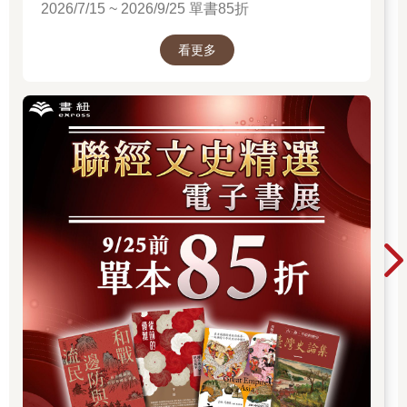
杯咖啡，看一下冰箱門上的月曆。今天是她休假的最後一天，過
2026/7/15 ~ 2026/9/25 單書85折
完這個週末，她又要回到那個爾虞我詐、機關算盡的生活。
她點一下冰箱門，門片立刻變為透明，裡面的東西幾乎全空了。
看更多
今天下午最好去添購點雜貨，不然一收了假又沒時間。她每次一
忙起來就沒日沒夜，有時一回到家裡只有洗澡和睡覺的力氣。這
種以勞心為主的生活，並不比以勞力為主的戰士們輕鬆。
現在想想，她對於什麼購物啦、煮飯啦、處理帳單這種生活小節
一直不耐
煩，真不曉得以前是怎麼帶大林諾的。不過他也被她養到堂堂一
尊六呎四，她應該算勝任吧？門鈴響了起來。她看了一下時間，
應該是送雞蛋來的。前兩天她看見冰箱螢幕上的廣告：「農場直
送，生鮮雞蛋，每周日配送一次」，一時衝動訂了，現在想想有
點後悔。她不見得隨時都可以回家，如果沒人收的話，難道那些
雞蛋要堆在門口嗎？
只要想到某一天回到家，門口一堆爛雞蛋在那裡「香聞十里」，
她就頭皮發麻。她放下咖啡杯去應門。門外並不是送雞蛋的人。
出於職業的敏銳，她沒有立刻開口。門外的兩個人雖然穿著便
服，姿態卻讓她明白一定是官方派來的。左邊那人一件黃色休閒
衫，黑長褲，右邊那人是白襯衫黑長褲，兩人都三十出頭，筆挺
的站姿以及隨時處於在警戒狀態的眼神，洩露了他們的身分。她
常年和職業軍人混在一起不是混假的，她自己就是一個。