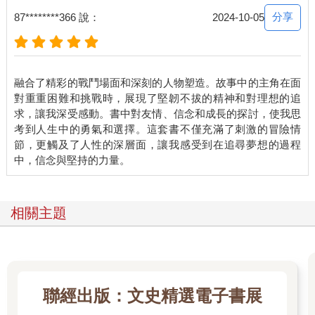
雖然她會盡量讓林諾的小隊在她手下工作，如果遇到他們各自執
分享
87********366 說：
2024-10-05
行不同的任
務，他們也不會去聊自己的工作內容，這是兩人多年來的默契。
她不願像隻保護過度的老母雞，動不動就動用人脈去打探林諾的
下落，這會給彼此都帶來困擾。他已經不是那個在母親的葬禮上
融合了精彩的戰鬥場面和深刻的人物塑造。故事中的主角在面
一臉無措的小娃娃，或是在父親的葬禮上抱著她哭的小男孩。
對重重困難和挑戰時，展現了堅韌不拔的精神和對理想的追
當初知道他加入海軍，她就做好了心理準備，必須眼睜睜看著他
求，讓我深受感動。書中對友情、信念和成長的探討，使我思
步入險地，執行最艱難的任務，看著他中槍、被刺、被打，看著
考到人生中的勇氣和選擇。這套書不僅充滿了刺激的冒險情
他在槍林彈雨中殺出一條血路。
節，更觸及了人性的深層面，讓我感受到在追尋夢想的過程
她唯一能做的，只是竭盡全力確保他安全地回到她身邊。葛芮絲
不斷不斷不斷地提醒自己：給他空間，不要太緊迫盯人、給他空
間，不要太緊迫盯人、給他空間，不要太緊迫盯人......
「......」去他的！她明天就打給辦公室主任。她就不相信她問不出
林諾的下落！當她有心要找一個人，還沒有找不到的。
相關主題
目前關在某個牢房裡的沙克就是最好的例子。管他的老母雞不老
母雞，一個人的擔心是有極限的，如果上級對她打探林諾
的行蹤有意見，他們自己來跟她說吧！她就不信有人敢在這個時
候跟她廢話！她好商量的時候很好商量，被惹毛的時候連上頭的
人都不敢惹她。林諾如果不想被隊員笑話，下次就自己記得乖乖
聯經出版：文史精選電子書展
打電話給她。主意既定，葛芮絲心頭輕鬆許多。她替自己倒了一