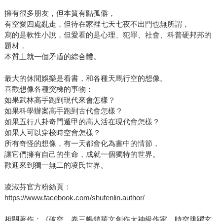
擁有很多朋友，但本質有點孤僻，
有空愛四處亂走，但待在家裡七天七夜不出門也無所謂，
寫的是軟性小說，但愛看的是心理、犯罪、社會、科普硬邦邦的
題材，
本質上就一個矛盾的綜合體。
最大的休閒娛樂是看書，和各種天馬行空的想像。
喜歡想像各種突梯的事物：
如果武林高手跑到現代來會怎樣？
如果科學辦案高手跑到古代會怎樣？
如果五行八卦奇門遁甲的高人活在現代會怎樣？
如果人可以穿梭時空會怎樣？
所有奇怪的想像，有一天都會化為書中的情節，
讓它們擁有自己的生命，成就一個獨特的世界。
歡迎來到獨一無二的凌氏世界。
凌淑芬官方粉絲頁：
https://www.facebook.com/shufenlin.author/
相關著作：《破空．卷三暢銷華文創作大神級作家，時空跳躍玄