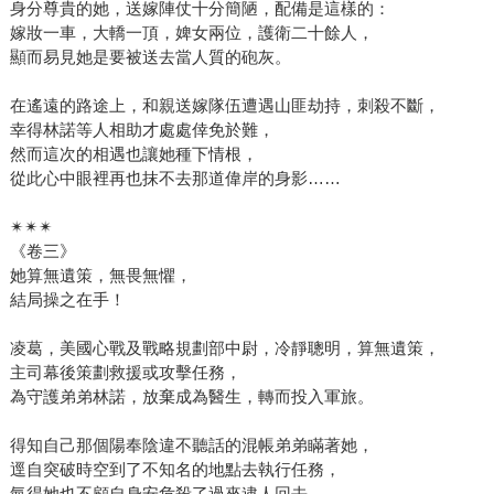
身分尊貴的她，送嫁陣仗十分簡陋，配備是這樣的：
嫁妝一車，大轎一頂，婢女兩位，護衛二十餘人，
顯而易見她是要被送去當人質的砲灰。
在遙遠的路途上，和親送嫁隊伍遭遇山匪劫持，刺殺不斷，
幸得林諾等人相助才處處倖免於難，
然而這次的相遇也讓她種下情根，
從此心中眼裡再也抹不去那道偉岸的身影……
✴✴✴
《卷三》
她算無遺策，無畏無懼，
結局操之在手！
凌葛，美國心戰及戰略規劃部中尉，冷靜聰明，算無遺策，
主司幕後策劃救援或攻擊任務，
為守護弟弟林諾，放棄成為醫生，轉而投入軍旅。
得知自己那個陽奉陰違不聽話的混帳弟弟瞞著她，
逕自突破時空到了不知名的地點去執行任務，
氣得她也不顧自身安危殺了過來逮人回去。