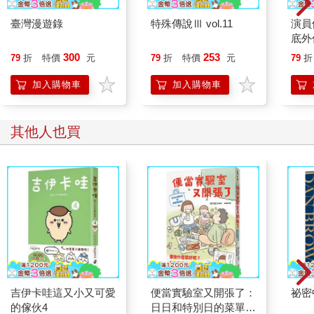
她的嘴角冷冷一挑，轉身走回屋內。
臺灣漫遊錄
特殊傳說Ⅲ vol.11
演員
「我拿個外套。」
底外
***
300
253
79
折
特價
元
79
折
特價
元
79
折
「你們記得十七年前，澳洲中部曾經發生過一件異象嗎？當地土
加入購物車
加入購物車
著聽見空中傳來連環的巨大雷聲，整片天空突然變成腥紅色，飛
鳥紛紛墜地死亡。事件維持了六分鐘。六分鐘過去之後，一切恢
復平靜，天空變回正常的藍天白雲，所有的事彷彿沒有發生過一
其他人也買
樣？」
兩個人都點頭，維克道：「我們相信，當時應該就是隔壁時空發
生了劇烈的災難，衝擊波一直震盪到我們的時空來。別忘記我們
兩個泡泡緊緊相鄰，只要是過大的能量都有可能衝擊對方，所以
歐本才會選擇帶著錆進入隔壁時空。到了那裡，我們抓不到他，
他要毀滅兩個時空卻是輕而易舉。」
另一邊還停留在一千年前的科技，根本沒有能力阻止歐本。歐本
早就不想活了，這些年下來，他的性格越發偏執古怪。犯罪心理
專家早已警告，他有嚴重的自毀傾向。他會瘋狂到毀滅兩個世界
嗎？會。葛芮絲在心裡回答自己。
「他會瘋到想把全世界都毀掉？」封上校不敢置信地問。
吉伊卡哇這又小又可愛
便當實驗室又開張了：
祕密
「會。」維克嘆息。
的傢伙4
日日和特別日的菜單挑