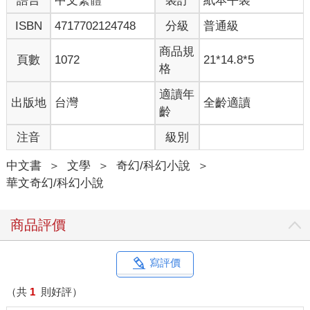
語言
中文繁體
裝訂
紙本平裝
組織」等等，然而當所有人提及這支神祕的勁旅時，依然習慣以
最原始的「海豹第六隊」來稱呼它。
ISBN
4717702124748
分級
普通級
成為一名海豹已經不容易，成員必須經過最嚴苛的軍事訓練，反
恐作戰，以及海豹部隊最惡名昭彰的地獄訓練營。而要成為海豹
商品規
頁數
1072
21*14.8*5
第六隊的一員，其所經歷的
格
非人訓練，更讓以上所述猶如野餐一般。
海豹第六隊的主要任務是在全世界進行反恐軍事行動，所有成員
適讀年
出版地
台灣
全齡適讀
皆是精英中
齡
的精英，而林諾是其中表現最優秀的成員之一。
注音
級別
他具有海陸空三棲作戰能力、熟練各式現代化槍械及傳統武器；
他受過西方
中文書
＞
文學
＞
奇幻/科幻小說
＞
搏擊技巧，及東方最古老的武術訓練。野外求生是他的本能，街
華文奇幻/科幻小說
頭巷戰是他的健
身房，獵捕敵人是他的娛樂。
把他丟到一個酷熱無邊的沙漠，只給他一把小刀，三個星期後他
商品評價
依然能毫髮
無傷地走出來，頂多瘦了一點——這種事真的發生過。
反恐是一個高機密的任務。即使是同一單位、不同的小組都不允
寫評價
許互相透露內情，親如家人朋友亦是如此。保密能力是進入這個
世界的基本要求，她和林諾
（共
1
則好評）
同在反恐小組中工作這麼多年，不會不瞭解。