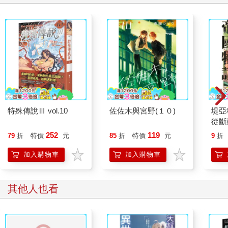
特殊傳說Ⅲ vol.10
佐佐木與宮野(１０)
堤亞
從斷
生後
252
119
79
折
特價
元
85
折
特價
元
9
折
版)
加入購物車
加入購物車
其他人也看