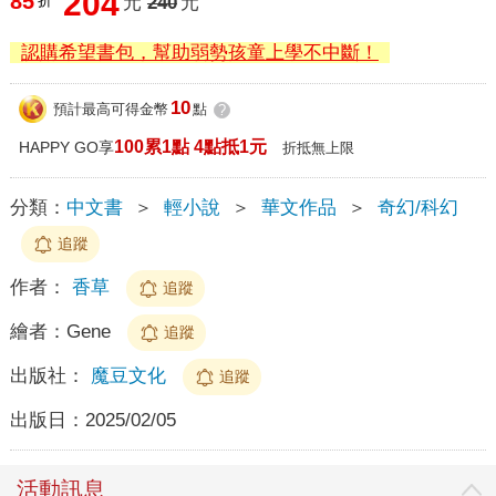
204
85
折
元
240
元
認購希望書包，幫助弱勢孩童上學不中斷！
10
預計最高可得金幣
點
?
100累1點 4點抵1元
HAPPY GO享
折抵無上限
分類：
中文書
＞
輕小說
＞
華文作品
＞
奇幻/科幻
追蹤
作者：
香草
追蹤
繪者：
Gene
追蹤
出版社：
魔豆文化
追蹤
出版日：
2025/02/05
活動訊息