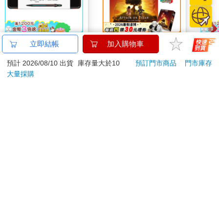
卡達CARAN D'ACHE
520片銀箔拼圖-進擊的
百樂果
立即結帳
加入購物車
849 Paul Smith 原子筆
巨人A款
聯名
預計 2026/08/10 出貨
庫存量大於10
預訂門市商品
門市庫存
ED.5 條紋黑
2560
550
特價
元
特價
元
8
折
大量採購
加入購物車
加入購物車
您可能會喜歡