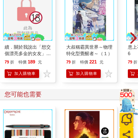
續．關於我說出「想交
大叔稱霸異世界～物理
患上
個漂亮多金的女友」
特化型覺醒者～（１）
6
後，懷有隱情的女生就
189
221
79
折
特價
元
79
折
特價
元
79
折
找上門來一事。（全）
加入購物車
加入購物車
您可能也需要