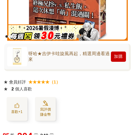
呀哈★吉伊卡哇旋風再起，精選周邊看過
加購
來
★
會員好評
★★★★★（1）
★
2
個人喜歡
寫評價
喜歡+1
賺金幣