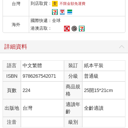
到店取貨：
台灣
不限金額免運費
國際快遞：全球
海外
港澳店取：
詳細資料
語言
中文繁體
裝訂
紙本平裝
ISBN
9786267542071
分級
普通級
商品規
頁數
224
25開15*21cm
格
適讀年
出版地
台灣
全齡適讀
齡
注音
級別