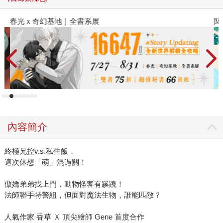
春光ｘ奇幻基地｜全書系展
閱
內容簡介
終極兄控v.s.私生飯，
這次休想「萌」混過關！
傲嬌弟弟找上門，動物怪客有蹊蹺！
法師聯手特警組，但面對魔法生物，誰能匹敵？
人氣作家 香草 Ｘ 頂尖繪師 Gene 首度合作