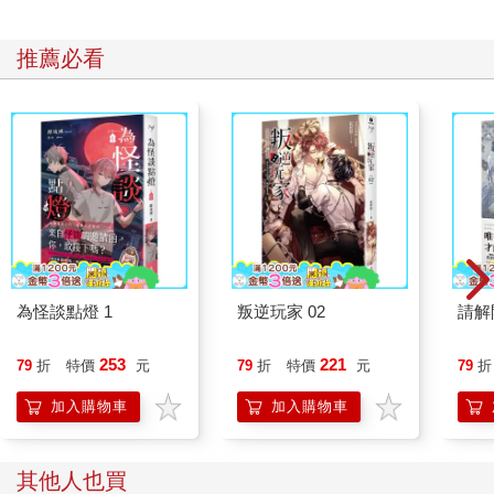
推薦必看
為怪談點燈 1
叛逆玩家 02
請解
253
221
79
折
特價
元
79
折
特價
元
79
折
加入購物車
加入購物車
其他人也買