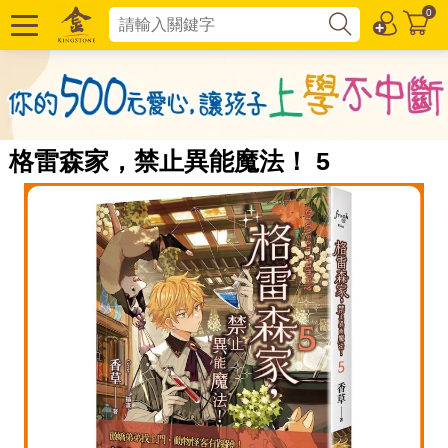
0
格雷森家，禁止異能魔法！ 5