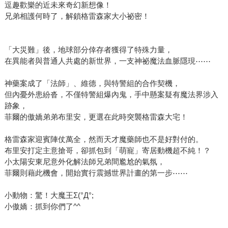
逗趣歡樂的近未來奇幻新想像！
兄弟相護何時了，解鎖格雷森家大小祕密！
「大災難」後，地球部分倖存者獲得了特殊力量，
在異能者與普通人共處的新世界，一支神祕魔法血脈隱現⋯⋯
神藥案成了「法師」、維德，與特警組的合作契機，
但內憂外患紛沓，不僅特警組爆內鬼，手中懸案疑有魔法界涉入
跡象，
菲爾的傲嬌弟弟布里安，更選在此時突襲格雷森大宅！
格雷森家迎賓陣仗萬全，然而天才魔藥師也不是好對付的。
布里安打定主意搶哥，卻抓包到「萌寵」寄居動機超不純！？
小太陽安東尼意外化解法師兄弟間尷尬的氣氛，
菲爾則藉此機會，開始實行震撼世界計畫的第一步⋯⋯
小動物：驚！大魔王Σ(°Д°;
小傲嬌：抓到你們了^^