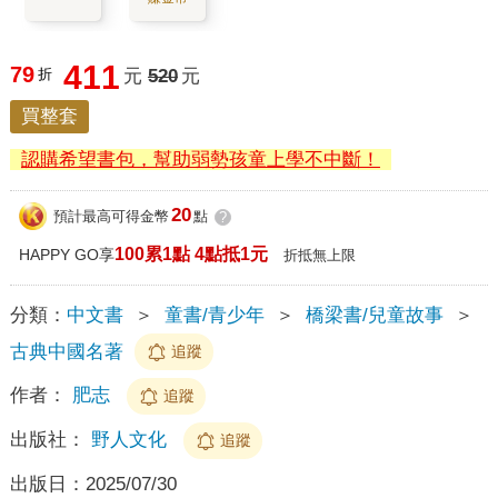
411
79
折
元
520
元
買整套
認購希望書包，幫助弱勢孩童上學不中斷！
20
預計最高可得金幣
點
?
100累1點 4點抵1元
HAPPY GO享
折抵無上限
分類：
中文書
＞
童書/青少年
＞
橋梁書/兒童故事
＞
古典中國名著
追蹤
作者：
肥志
追蹤
出版社：
野人文化
追蹤
出版日：
2025/07/30