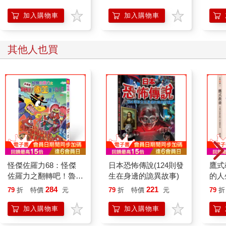
【首卷特典】拉頁
加入購物車
加入購物車
其他人也買
怪傑佐羅力68：怪傑
日本恐怖傳說(124則發
鷹式
佐羅力之翻轉吧！魯豬
生在身邊的詭異故事)
的人
豬國王陛下的人生
284
221
79
折
特價
元
79
折
特價
元
79
折
加入購物車
加入購物車