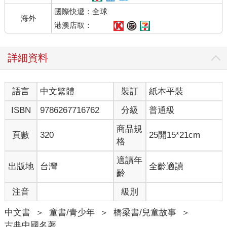
國際快遞：全球
海外
港澳店取：
詳細資料
語言
中文繁體
裝訂
紙本平裝
ISBN
9786267716762
分級
普通級
商品規
頁數
320
25開15*21cm
格
適讀年
出版地
台灣
全齡適讀
齡
注音
級別
中文書
＞
童書/青少年
＞
橋梁書/兒童故事
＞
古典中國名著