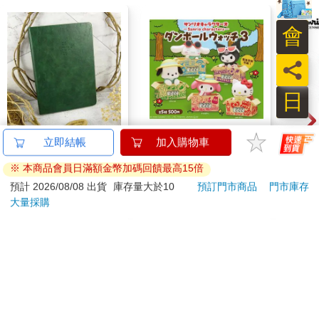
會
員
日
時錄三年誌27-29 森序
全套5款 三麗鷗 角色
三麗
綠
紙箱時鐘 P3 扭蛋 轉蛋
8種
電子鐘 凱蒂貓 美樂蒂
帳印
500
699
特價
元
9
折
特價
元
64
折
酷洛米 帕恰狗 大耳狗
組 
KITAN 奇譚
狗 
加入購物車
加入購物車
您可能會喜歡