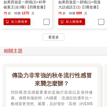
如果西遊是一群喵(2)+科學
如果西遊是一群喵(1)+萌漫
破案王(全3冊)【四冊套書】
大話成語王(1)【2冊套書】
1275
689
75
折
特價
元
75
折
特價
元
加入購物車
加入購物車
看更多
相關主題
傳染力非常強的秋冬流行性感冒
來襲怎麼辦？
預防罹患流感最重要的是施打疫苗以及保持健
康。身體有徵狀時（AI摘要：流感症狀通常比一
般感冒更突然、嚴重，且好發於「高燒（約$38$