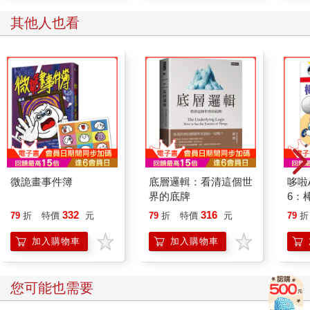
其他人也看
微詭畫事件簿
底層邏輯：看清這個世
哆啦
界的底牌
6：
332
316
79
折
特價
元
79
折
特價
元
79
折
加入購物車
加入購物車
您可能也需要