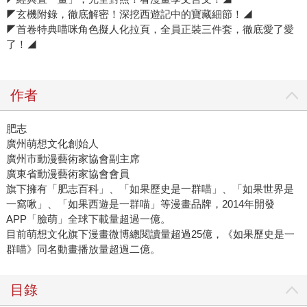
◤玄機附錄，徹底解密！深挖西遊記中的寶藏細節！◢
◤首卷特典喵咪角色擬人化拉頁，全員正裝三件套，徹底愛了愛
了！◢
作者
肥志
廣州萌想文化創始人
廣州市動漫藝術家協會副主席
廣東省動漫藝術家協會會員
旗下擁有「肥志百科」、「如果歷史是一群喵」、「如果世界是
一窩啾」、「如果西遊是一群喵」等漫畫品牌，2014年開發
APP「臉萌」全球下載量超過一億。
目前萌想文化旗下漫畫微博總閱讀量超過25億，《如果歷史是一
群喵》同名動畫播放量超過二億。
目錄