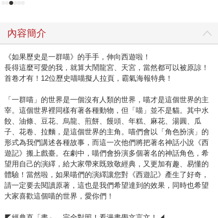
內容簡介
《如果歷史是一群喵》的手手，伸向西遊啦！
長得這麼可愛的我，就算大鬧龍宮、天宮，當然都可以被原諒！
首卷才有！12位歷史喵喵擬人拉頁，霸氣海報特典！
「一群喵」的世界是一個沒有人類的世界，喵才是這個世界的主
宰。這個世界裡同樣有著各種動物，但「喵」並不是貓。其中水
餃、油條、豆花、烏龍、煎餅、饅頭、年糕、麻花、湯圓、瓜
子、花卷、拉麵，是這個世界的主角。喵們會以「角色扮演」的
形式為我們講述各種故事，而這一次他們將把著名神話小說《西
遊記》搬上戲臺。在劇中，喵們會扮演多個著名的神話角色，希
望用自己的演繹，給大家帶來既致敬經典，又更加有趣、易懂的
體驗！當然啦，如果喵們的演繹讓您對《西遊記》產生了好奇，
請一定要去閱讀原著，這也是我們希望達到的效果，同時也希望
大家喜歡這個喵的世界，愛你們！
◤經典直「畫」，完全對照！看漫畫學文言文！◢