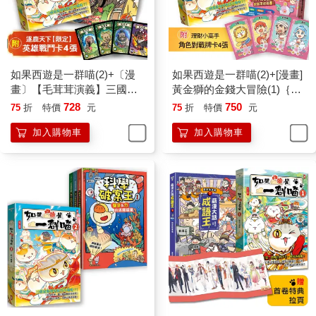
如果西遊是一群喵(2)+〔漫
如果西遊是一群喵(2)+[漫畫]
畫〕【毛茸茸演義】三國爭
黃金獅的金錢大冒險(1)｛附
霸帥翻天(1)【二冊套書】(附
✦理財小高手．角色對戰牌
728
750
75
折
特價
元
75
折
特價
元
✦逐鹿天下「限定」英雄戰
卡4張｝【2冊套書】
加入購物車
加入購物車
鬥卡４張）