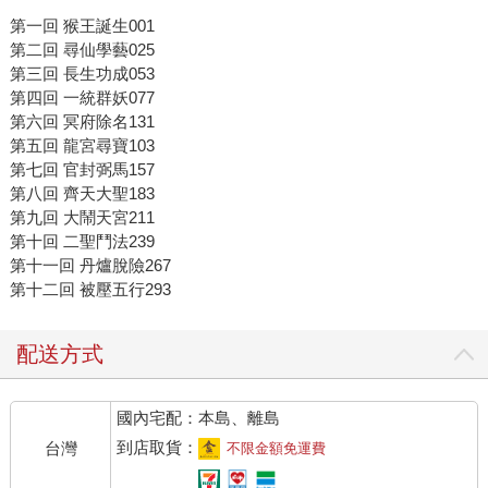
第一回 猴王誕生001
第二回 尋仙學藝025
第三回 長生功成053
第四回 一統群妖077
第六回 冥府除名131
第五回 龍宮尋寶103
第七回 官封弼馬157
第八回 齊天大聖183
第九回 大鬧天宮211
第十回 二聖鬥法239
第十一回 丹爐脫險267
第十二回 被壓五行293
配送方式
國內宅配：本島、離島
到店取貨：
台灣
不限金額免運費