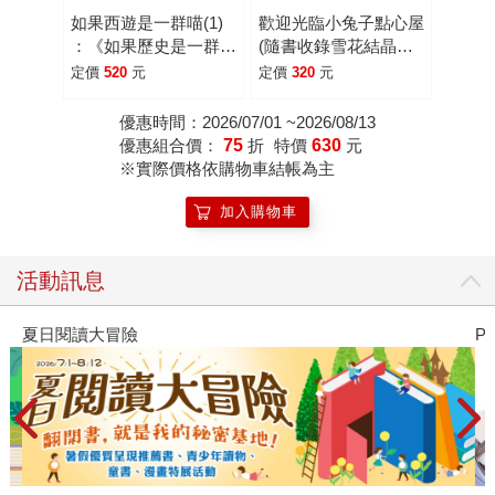
如果西遊是一群喵(1)
歡迎光臨小兔子點心屋
：《如果歷史是一群
(隨書收錄雪花結晶蛋
喵》作者最新力作，附
白霜蛋糕食譜＋小兔子
定價
520
元
定價
320
元
【首卷特典】拉頁
去滑雪著色卡)
優惠時間：2026/07/01 ~2026/08/13
優惠組合價：
75
折
特價
630
元
※實際價格依購物車結帳為主
加入購物車
活動訊息
夏日閱讀大冒險
P