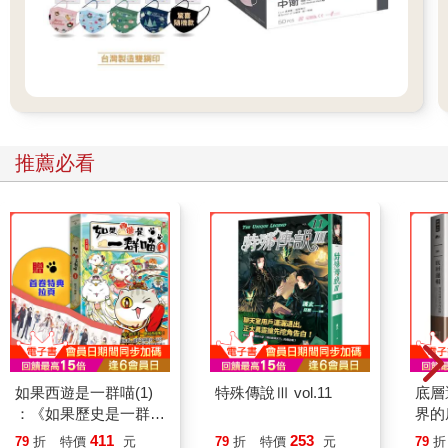
推薦必看
如果西遊是一群喵(1)
特殊傳說Ⅲ vol.11
底層
：《如果歷史是一群
界的
喵》作者最新力作，附
411
253
79
折
特價
元
79
折
特價
元
79
折