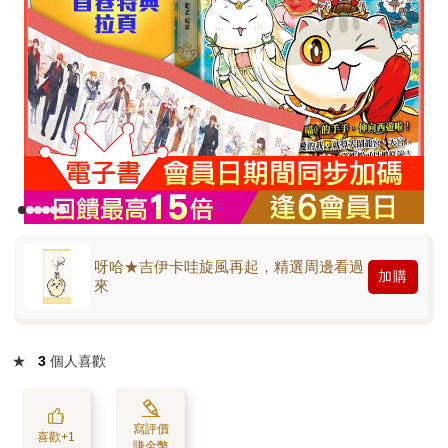
呀哈★吉伊卡哇旋風再起，精選周邊看過
加購
來
★
3
個人喜歡
寫評價
喜歡+1
賺金幣