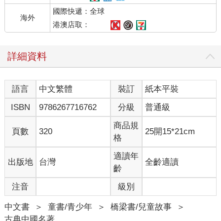
國際快遞：全球
海外
港澳店取：
詳細資料
語言
中文繁體
裝訂
紙本平裝
ISBN
9786267716762
分級
普通級
商品規
頁數
320
25開15*21cm
格
適讀年
出版地
台灣
全齡適讀
齡
注音
級別
中文書
＞
童書/青少年
＞
橋梁書/兒童故事
＞
古典中國名著