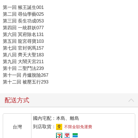
第一回 猴王誕生001
第二回 尋仙學藝025
第三回 長生功成053
第四回 一統群妖077
第六回 冥府除名131
第五回 龍宮尋寶103
第七回 官封弼馬157
第八回 齊天大聖183
第九回 大鬧天宮211
第十回 二聖鬥法239
第十一回 丹爐脫險267
第十二回 被壓五行293
配送方式
國內宅配：本島、離島
到店取貨：
台灣
不限金額免運費