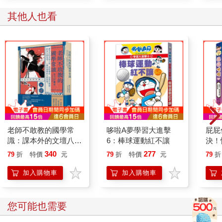
其他人也看
老師不敢教的國學常
哆啦A夢學習大進擊
屁屁
識：課本外的文壇八
6：棒球運動紅不讓
決！
卦、黑暗朝堂、追愛火
340
277
79
折
特價
元
79
折
特價
元
79
折
葬場……把古人剝光
光，一探赤裸裸的人性
加入購物車
加入購物車
真相！
您可能也需要