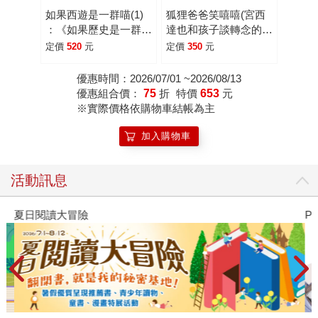
如果西遊是一群喵(1)
狐狸爸爸笑嘻嘻(宮西
：《如果歷史是一群
達也和孩子談轉念的力
喵》作者最新力作，附
量)
定價
520
元
定價
350
元
【首卷特典】拉頁
優惠時間：2026/07/01 ~2026/08/13
優惠組合價：
75
折
特價
653
元
※實際價格依購物車結帳為主
加入購物車
活動訊息
夏日閱讀大冒險
P