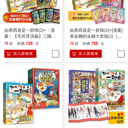
如果西遊是一群喵(2)+〔漫
如果西遊是一群喵(2)+[漫畫]
畫〕【毛茸茸演義】三國爭
黃金獅的金錢大冒險(1)｛附
霸帥翻天(1)【二冊套書】(附
✦理財小高手．角色對戰牌
728
750
75
折
特價
元
75
折
特價
元
✦逐鹿天下「限定」英雄戰
卡4張｝【2冊套書】
加入購物車
加入購物車
鬥卡４張）