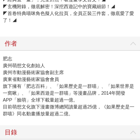
◤玄機附錄，徹底解密！深挖西遊記中的寶藏細節！◢
◤首卷特典喵咪角色擬人化拉頁，全員正裝三件套，徹底愛了愛
了！◢
作者
肥志
廣州萌想文化創始人
廣州市動漫藝術家協會副主席
廣東省動漫藝術家協會會員
旗下擁有「肥志百科」、「如果歷史是一群喵」、「如果世界是
一窩啾」、「如果西遊是一群喵」等漫畫品牌，2014年開發
APP「臉萌」全球下載量超過一億。
目前萌想文化旗下漫畫微博總閱讀量超過25億，《如果歷史是一
群喵》同名動畫播放量超過二億。
目錄