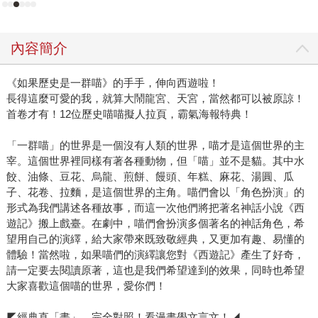
內容簡介
《如果歷史是一群喵》的手手，伸向西遊啦！
長得這麼可愛的我，就算大鬧龍宮、天宮，當然都可以被原諒！
首卷才有！12位歷史喵喵擬人拉頁，霸氣海報特典！
「一群喵」的世界是一個沒有人類的世界，喵才是這個世界的主
宰。這個世界裡同樣有著各種動物，但「喵」並不是貓。其中水
餃、油條、豆花、烏龍、煎餅、饅頭、年糕、麻花、湯圓、瓜
子、花卷、拉麵，是這個世界的主角。喵們會以「角色扮演」的
形式為我們講述各種故事，而這一次他們將把著名神話小說《西
遊記》搬上戲臺。在劇中，喵們會扮演多個著名的神話角色，希
望用自己的演繹，給大家帶來既致敬經典，又更加有趣、易懂的
體驗！當然啦，如果喵們的演繹讓您對《西遊記》產生了好奇，
請一定要去閱讀原著，這也是我們希望達到的效果，同時也希望
大家喜歡這個喵的世界，愛你們！
◤經典直「畫」，完全對照！看漫畫學文言文！◢