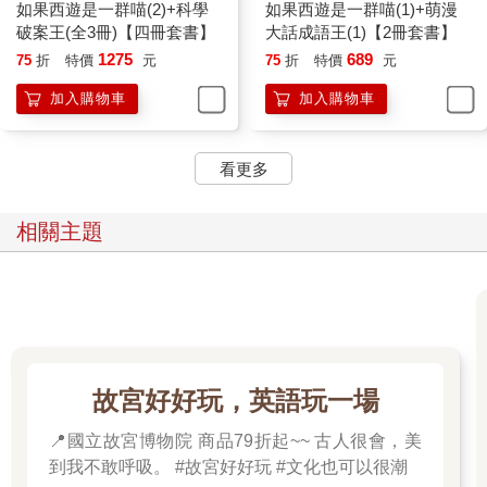
如果西遊是一群喵(2)+科學
如果西遊是一群喵(1)+萌漫
破案王(全3冊)【四冊套書】
大話成語王(1)【2冊套書】
1275
689
75
折
特價
元
75
折
特價
元
加入購物車
加入購物車
看更多
相關主題
故宮好好玩，英語玩一場
📍國立故宮博物院 商品79折起~~ 古人很會，美
到我不敢呼吸。 #故宮好好玩 #文化也可以很潮