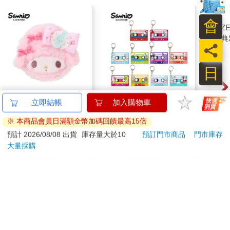
會
員
日
彼安諾 絨毛 雙面摺疊
隨機1款 三麗鷗 錄音
【ZE
立即結帳
加入購物車
鏡 化妝鏡 隨身鏡 補妝
帶造型 鑰匙圈 盒玩 吊
瓷典
※ 本商品會員日滿額金幣加碼回饋最高15倍
鏡 鏡子 PIANO 三麗鷗
飾 包包吊飾 凱蒂貓 美
色）
400
240
68
折
特價
元
62
折
特價
元
56
折
Sanrio
樂蒂 酷洛米 大眼蛙 花
預計 2026/08/08 出貨
庫存量大於10
預訂門市商品
門市庫存
小兔
大量採購
加入購物車
加入購物車
您可能會喜歡