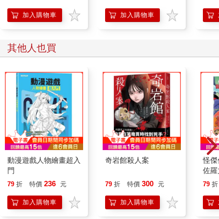
開關，懶人也能變身
「行動派」的37個科
加入購物車
加入購物車
學方法
其他人也買
動漫遊戲人物繪畫超入
奇岩館殺人案
怪傑
門
佐羅
豬國
236
300
79
折
特價
元
79
折
特價
元
79
折
加入購物車
加入購物車