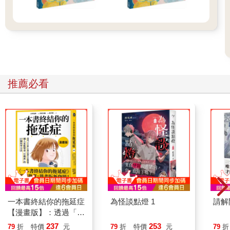
推薦必看
一本書終結你的拖延症
為怪談點燈 1
請解
【漫畫版】：透過「小
行動」打開大腦的行動
237
253
79
折
特價
元
79
折
特價
元
79
折