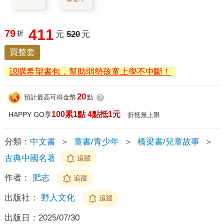
411
79
折
元
520
元
買整套
認購希望書包，幫助弱勢孩童上學不中斷！
20
預計最高可得金幣
點
?
100累1點 4點抵1元
HAPPY GO享
折抵無上限
分類：
中文書
＞
童書/青少年
＞
橋梁書/兒童故事
＞
古典中國名著
追蹤
作者：
肥志
追蹤
出版社：
野人文化
追蹤
出版日：
2025/07/30