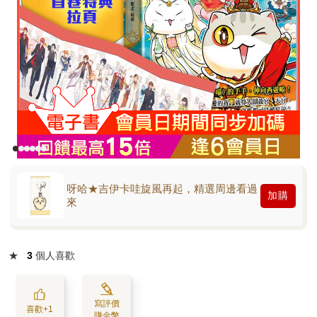
呀哈★吉伊卡哇旋風再起，精選周邊看過
加購
來
★
3
個人喜歡
寫評價
喜歡+1
賺金幣