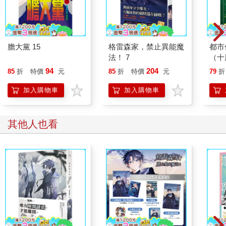
膽大黨 15
格雷森家，禁止異能魔
都市
法！ 7
（十
典藏
94
204
85
折
特價
元
85
折
特價
元
79
折
加入購物車
加入購物車
其他人也看