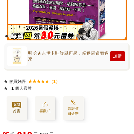
呀哈★吉伊卡哇旋風再起，精選周邊看過
加購
來
★
會員好評
★★★★★（1）
★
1
個人喜歡
寫評價
好書
喜歡+1
賺金幣