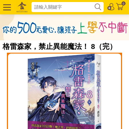
0
格雷森家，禁止異能魔法！ 8（完）