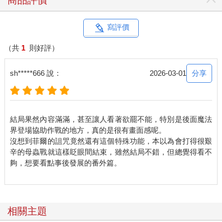
商品評價
這種程度的瓜，可不是什麼時候都能吃到的！
正當他這麼想時，肯恩恰好往他看了一眼。這輕描淡寫的一瞥，
頓時令想看人家八卦的少年心跳如雷。
寫評價
不過肯恩並沒有逐客，反而對布里安說：「這事情也許需要魔法
界的幫忙。」
（共
1
則好評）
說罷，肯恩伸出了手，眾人這才發現他一直緊握的右手中有一張
小紙條。紙條只是普通的白紙，一邊的邊緣呈不規則狀，似乎是
分享
sh*****666 說：
2026-03-01
隨意從便條本撕下來。
肯恩把紙條交給布里安，示意他看上面寫著的內容。
不只布里安，所有人都好奇地探頭看過去。
只見紙條上寫著：「我有事情要離開，肯恩，做好戰爭的準備
結局果然內容滿滿，甚至讓人看著欲罷不能，特別是後面魔法
吧！也許你可以尋求魔法界的幫忙，那對他們也有好處。」
界登場協助作戰的地方，真的是很有畫面感呢。
肯恩遞出紙條後，詢問菲爾：「你與費里克斯認識？他也知道魔
沒想到菲爾的詛咒竟然還有這個特殊功能，本以為會打得很艱
法界？」
辛的母蟲戰就這樣眨眼間結束，雖然結局不錯，但總覺得看不
菲爾知道自己與費里克斯認識的事是瞞不住了，他只得將自己得
夠，想要看點事後發展的番外篇。
知三樓的「傳說」後曾利用魔法偷偷探險，卻被費里克斯抓包一
事說出。
除了時空旅行菲爾決心隱瞞外，其他事情他都說了。亦因為時空
之旅外他們的相處時間不多，菲爾三言兩語便交代完畢。
相關主題
肯恩聞言，哪裡不知道費里克斯是預知了菲爾會來，才故意在三