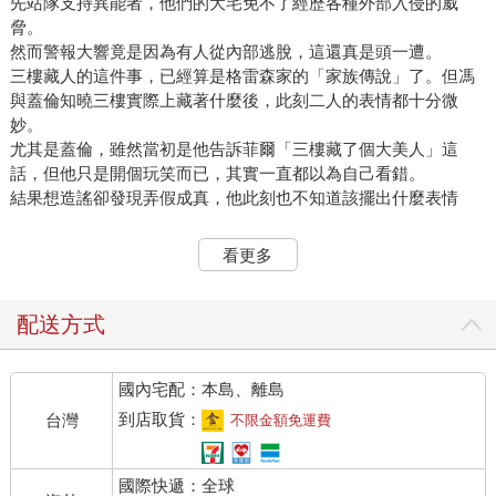
先站隊支持異能者，他們的大宅免不了經歷各種外部入侵的威
脅。
然而警報大響竟是因為有人從內部逃脫，這還真是頭一遭。
三樓藏人的這件事，已經算是格雷森家的「家族傳說」了。但馮
與蓋倫知曉三樓實際上藏著什麼後，此刻二人的表情都十分微
妙。
尤其是蓋倫，雖然當初是他告訴菲爾「三樓藏了個大美人」這
話，但他只是開個玩笑而已，其實一直都以為自己看錯。
結果想造謠卻發現弄假成真，他此刻也不知道該擺出什麼表情
了。
在菲爾緊跟著奔上三樓後，馮等人也連忙跟上。
看更多
布里安身為客人，按理說該留在原地等候，但他擔心菲爾的安
全，猶豫片刻後仍決定追上去。
然而當他氣喘吁吁地抵達三樓時，迎面看到的卻是菲爾等人被肯
配送方式
恩像趕小雞般驅逐離開的畫面。
連喘都還沒喘順的布里安自然也一起被帶回客廳。
國內宅配：本島、離島
辛辛苦苦白跑一趟、半點八卦都沒看到的布里安：「……」
偏偏除了他之外，同樣跑上跑下的格雷森們全都一副沒事人的模
到店取貨：
台灣
不限金額免運費
樣，就連原本不擅長運動的菲爾，也因被逼鍛鍊而體能變好了，
只輕微喘了幾口。這讓喘得上氣不接下氣的布里安在眾人中特別
國際快遞：全球
顯眼，也顯得特別廢。