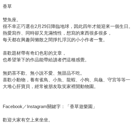
香草
雙魚座。
很不幸正巧選在2月29日降臨地球，因此四年才能迎來一個生日。
熱愛寫作、同時卻又充滿惰性，想寫的東西很多很多，
每天都在興趣與懶散之間掙扎浮沉的小小作者一隻。
喜歡題材帶有奇幻色彩的文章，
也希望筆下的作品能帶給讀者們這種感覺。
無奶茶不歡、無小說不愛、無甜品不吃。
喜歡小動物，養有雀鳥、小魚、龍蝦、小狗、烏龜、守宮等等一
大堆心肝寶貝，經常被朋友取笑家裡開動物園。
Facebook／Instagram關鍵字：「香草遊樂園」
歡迎大家有空上來坐坐。