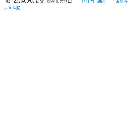
預計 2026/08/08 出貨
庫存量大於10
預訂門市商品
門市庫存
550
144
特價
元
8
折
特價
元
特價
大量採購
加入購物車
加入購物車
您可能會喜歡
【友情牌】18吋機械
Bluey: Queens and
【he
式冷風箱扇(KB-1881
Other Stories: 4
換電
按鍵在上方)
Stories in 1 Book.
1720
444
特價
元
9
折
特價
元
特價
1980
Hooray!
加入購物車
加入購物車