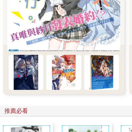
成為戰力。
肯恩向布里安代表的魔法界提出並肩作戰的邀請，並允諾無論紙
條上預言的戰爭最終有沒有出現，特警組都欠魔法界一個人情。
面對肯恩的邀請，布里安欣然接受。
本就打算向世界公開的魔法界，自然不會錯過這個華麗亮相的機
會。異能者之所以能被世界接納，不正是因為在蟲族入侵時，他
們讓世人看到自己的實力與價值嗎？
法師們從不畏懼戰鬥，魔法界沉寂太久了，正好藉著這個機會讓
世界看到他們的力量。
布里安很重視這場將會到來的戰爭，他的腦海中已經列出適合作
戰的魔法家族名單。雖然滿心都是戰鬥的準備工作，但布里安依
然不忘禮數，禮貌地向肯恩等人告辭。
作為親兄長的菲爾，負責送布里安這位客人出門。只是這對兄弟
的關係實在微妙——說感情差吧，他們又都很關心對方的安危；
說感情好吧，單獨相處時卻總有股說不出的彆扭。
像現在，兩人往大門方向走去，卻是相對無言，屁都憋不出一
個。
推薦必看
為了打破這尷尬的沉默，菲爾努力想著該說什麼話題，結果真的
想起一件事，便問：「布里安，你知道維德現在怎樣了嗎？」