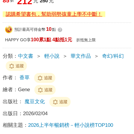
212
85
折
元
250
元
認購希望書包，幫助弱勢孩童上學不中斷！
10
預計最高可得金幣
點
?
100累1點 4點抵1元
HAPPY GO享
折抵無上限
分類：
中文書
＞
輕小說
＞
華文作品
＞
奇幻/科幻
追蹤
作者：
香草
追蹤
繪者：
Gene
追蹤
出版社：
魔豆文化
追蹤
出版日：
2026/02/04
相關主題：
2026上半年暢銷榜－輕小說榜TOP100