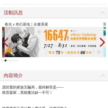
活動訊息
春光ｘ奇幻基地｜全書系展
閱
內容簡介
源於愛的家族互騙局，最終解答是——
格雷森家，異能魔法缺一不可！