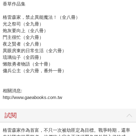
香草作品集
格雷森家，禁止異能魔法！（全八冊）
光之祭司（全九冊）
炮灰要向上（全八冊）
門主很忙（全六冊）
夜之賢者（全八冊）
異眼房東的日常生活（全六冊）
琉璃仙子（全四冊）
懶散勇者物語（全十冊）
傭兵公主（全六冊，番外一冊）
相關消息:
http://www.gaeabooks.com.tw
試閱
格雷森家作為首富，不只一次被劫匪定為目標。戰爭時期，還率