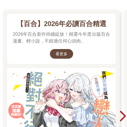
樓等著他？
不過這大概只是單純出於好奇，作為戰友，想看看肯恩的兒子長
什麼樣罷了。因此肯恩沒有太在意，重新把注意力放回費里克斯
這次的出走。
【百合】2026年必讀百合精選
畢竟紙條上寫著「戰爭」，這絕對須要肯恩慎重對待的。
在這個和平的時代，能對社會造成威脅的敵人不多。肯恩無法想
2026年百合新作持續綻放！精選今年度出版百合
像到底是怎樣嚴重的事件，讓費里克斯打破他畫地為牢的誓言。
漫畫、輕小說，不錯過任何心頭肉。
肯恩回憶著近年發生的多起案子，隨即把注意力放在這一年的
「神藥案」上。
看更多
當初服用神藥的學生，除了特雷爾這個幸運兒外，全都變成了恐
怖的怪物。雖然神藥沒有對社會造成太大危害，但檢查受害者的
基因變化後，他們發現一個可怕的事實——那些怪物，擁有蟲族
的基因！
那就很可怕了，然而當他們想再深挖下去，敵人便果斷中止了相
關研究，並把尾巴掃得非常乾淨……
無論費里克斯留言中的「戰爭」是怎樣出現，為什麼他不直接說
明，而是選擇獨自離開，只留下一個雲山霧罩般的警告呢？
雖然心裡感到疑惑，但肯恩很清楚費里克斯並不是個無的放矢的
人。既然對方特意留言讓自己做好戰鬥準備，那肯恩自然會重視
這個提醒，為可能到來的戰鬥做好準備。
而在他眼前，正好有一個至今不為人知、卻實力超群的團體可以