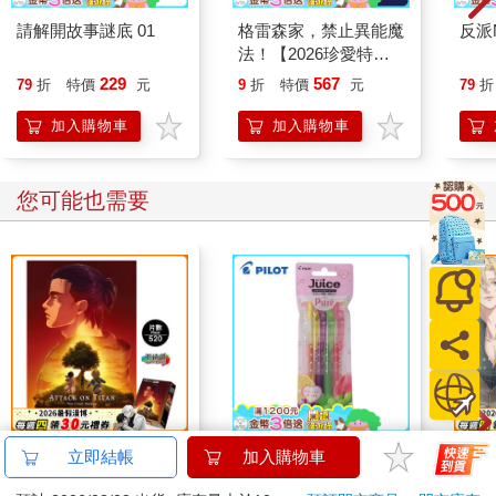
請解開故事謎底 01
格雷森家，禁止異能魔
反派
法！【2026珍愛特裝
組】
229
567
79
折
特價
元
9
折
特價
元
79
折
加入購物車
加入購物車
您可能也需要
520片銀箔拼圖-進擊的
百樂果汁筆0.5 PURE
那個A
立即結帳
加入購物車
巨人A款
聯名 4色組(限量)
①