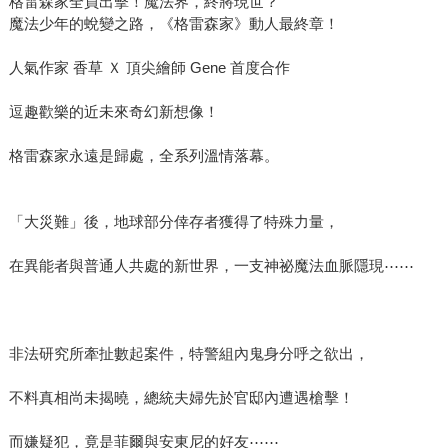
格雷森家全員出擊！魔法界，終將現世？
魔法少年的蛻變之路，《格雷森家》動人最終章！
人氣作家 香草 Ｘ 頂尖繪師 Gene 首度合作
逗趣歡樂的近未來奇幻新想像！
格雷森家永遠是歸處，全系列溫情落幕。
「大災難」後，地球部分倖存者獲得了特殊力量，
在異能者與普通人共處的新世界，一支神祕魔法血脈隱現⋯⋯
非法研究所牽扯數起案件，特警組內鬼身分呼之欲出，
不料真相尚未揭曉，總統夫婦先於官邸內遭遇槍擊！
而嫌疑犯，竟是菲爾與安東尼的好友⋯⋯