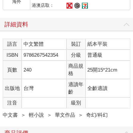
海外
作為經常泡在實驗室裡的魔藥師，布里安即使知道體力並非自己
港澳店取：
的長處，但此刻從不注重體能的他，不由得生出了幾分鍛鍊的念
頭。
詳細資料
費里克斯的出走造成一陣兵荒馬亂，警報聲也把伊莉莎白以及一
眾傭人引了過來。
她在確定只是虛驚一場後，便領著人回去繼續工作，完全沒有對
語言
中文繁體
裝訂
紙本平裝
警報聲表現出任何好奇，更沒有多問半句。
菲爾看著那一行急匆匆趕來、又風風火火離去的人暗自出神，心
ISBN
9786267542354
分級
普通級
裡的疑問不禁再次浮起——作為老宅的管家，伊莉莎白真的不知
道肯恩他們的身分嗎？還是她已經有所猜測，但選擇心照不宣？
商品規
頁數
240
25開15*21cm
不過這些都不是他此刻應該擔心的事，菲爾現在只想知道費里克
格
斯的去向。以他對費里克斯的了解，對方絕不會輕易離開那個自
我囚禁的牢獄。
適讀年
出版地
台灣
全齡適讀
到底發生什麼事？
齡
菲爾忍不住詢問之前，蓋倫已率先開口：「肯恩，你真的在三樓
注音
級別
藏了個美人？還被人甩了嗎？」
布里安此刻如坐針氈，既想留下來聽八卦，但良好的教養又讓他
中文書
＞
輕小說
＞
華文作品
＞
奇幻/科幻
自覺留下來有些沒禮貌。
不過蓋倫的一番話實在太過炸裂，內心天人交戰後，布里安還是
決定厚著臉皮留下來。