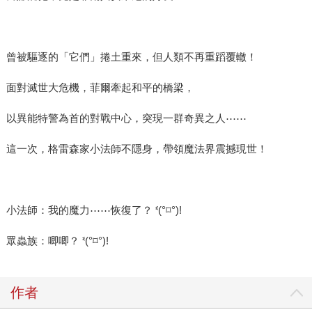
曾被驅逐的「它們」捲土重來，但人類不再重蹈覆轍！
面對滅世大危機，菲爾牽起和平的橋梁，
以異能特警為首的對戰中心，突現一群奇異之人⋯⋯
這一次，格雷森家小法師不隱身，帶領魔法界震撼現世！
小法師：我的魔力⋯⋯恢復了？ ᓫ(°⌑°)ǃ
眾蟲族：唧唧？ ᓫ(°⌑°)ǃ
作者