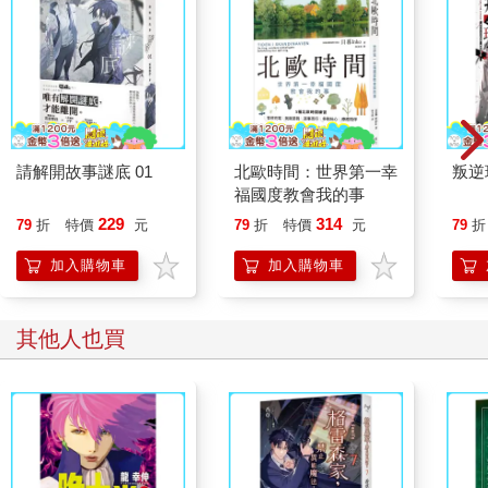
（更多精彩內容，請見《格雷森家，禁止異能魔法！
8（完）》）
請解開故事謎底 01
北歐時間：世界第一幸
叛逆
福國度教會我的事
229
314
79
折
特價
元
79
折
特價
元
79
折
加入購物車
加入購物車
其他人也買