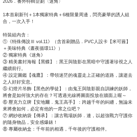
2026．番外特輯企劃〈迷角〉
1本首刷新刊＋1本獨家特典＋6種限量周邊，閃亮豪華的誘人組
合，一次入手！
特裝組內含：
①《特殊傳說Ⅲ vol.11》（含首刷贈品．PVC人設卡【米可蕥】
＋美味特典《晝夜循環11》）
② 獨家特典《迷角》
③ 精美書封海報【黑蝶】：黑王與陰影在黑暗中守護著珍視之人
繼續前行。
④ 設定圖鑑【魂鷹】：帶領迷茫的魂靈走上正確的道路，讓逝去
之人好好安息。
⑤ 幻燈片吊飾【黑色的學徒】：由鬼王與陰影親自訓練的妖師，
將會是如何強大的存在？可透過光線將圖面投放在牆面上喔～
⑥ 壓克力立牌【安地爾．鬼王高手】：跨越千年的糾纏，無論未
來將會如何，必定有他的一席之位吧？
⑦ 網紗收納袋【傳承】：讓古戰場妖師．連，以超強戰力守護你
的隨身物品，安全感爆錶！
⑧ 專屬收納盒：千年前的相遇，千年後的守護相伴。