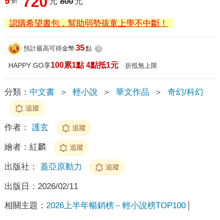
720
9
折
元
800
元
認購希望書包，幫助弱勢孩童上學不中斷！
35
預計最高可得金幣
點
?
100累1點 4點抵1元
HAPPY GO享
折抵無上限
分類：
中文書
＞
輕小說
＞
華文作品
＞
奇幻/科幻
追蹤
作者：
護玄
追蹤
繪者：
紅麟
追蹤
出版社：
蓋亞原動力
追蹤
出版日：
2026/02/11
相關主題：
2026上半年暢銷榜－輕小說榜TOP100