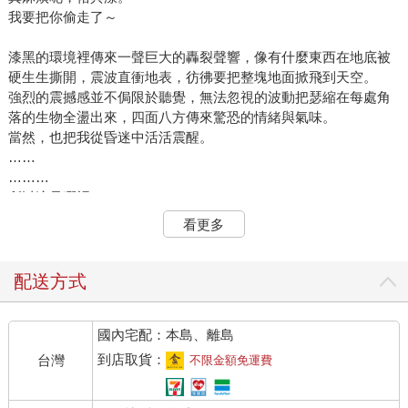
我要把你偷走了～
漆黑的環境裡傳來一聲巨大的轟裂聲響，像有什麼東西在地底被
硬生生撕開，震波直衝地表，彷彿要把整塊地面掀飛到天空。
強烈的震撼感並不侷限於聽覺，無法忽視的波動把瑟縮在每處角
落的生物全盪出來，四面八方傳來驚恐的情緒與氣味。
當然，也把我從昏迷中活活震醒。
……
………
所以這是哪裡？
我睜開眼睛的當下還以為自己瞎了，直到一點細細、像是夜光的
看更多
小灰塵從視線邊角滾過而造成的白線消失後，我才發現只是環境
過度黑暗。
極黑的環境裡完全無法視物，黑暗深沉到好像快變成可以擠壓人
配送方式
的實體，就算開了技能輔助照明，視野依舊黑到不行，只能感覺
到有某種濃稠的液體把我整個包裹起來。
國內宅配：本島、離島
濕冷、黏膩，讓皮膚無法呼吸。
然後嗅覺遲緩地嗅到一股很難形容的刺鼻味。
到店取貨：
台灣
不限金額免運費
真要說的話，很像是瀝青混合養樂多再加上某種生物一起在太陽
底下曝曬後的發酵味，尾韻再加上點沖天炮爆破燃燒的詭異焦