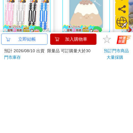
好吧，現在不是聊天室互譙浪費時間的時候。
確認我目前的身體狀態除了痛一點以外，不會瞬間崩潰後，我驅
使黑色力量打算撕開震盪的空間。
不然繼續在胃液裡待下去，我無法保證我會不會因為潔癖發作而
抓狂。
米諾諾防勒耳口罩繩減
小呸角-造型便利貼(珍
NE
立即結帳
加入購物車
與此同時，外面有人快了我一步動作。
壓帶－2入X6組
奶蛋糕君)
約筆
只聽見一種很像充飽氣的氣球被放風的聲音從我們頭頂高處傳
預計 2026/08/10 出貨
限量品 可訂購量大於30
預訂門市商品
348
30
7
折
特價
元
86
折
特價
元
特價
來，接著是細微的光，一開始像是針刺般很小一點，短短幾秒快
門市庫存
大量採購
速被拉開，精準無比地就出現在我們正上方，接著是光源從破口
加入購物車
加入購物車
處傳來。
出現在那裡的臉完全出乎意料。
您可能會喜歡
～更多精彩內容，請見《特殊傳說Ⅲ vol.11》