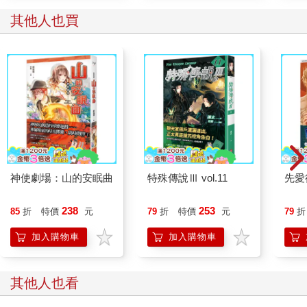
在思考要用什麼話來噴我，總之我們一時之間還真的完全沒交
流，他點點點我也點點點，整個空間都是點點點。
其他人也買
好喔，有放跟沒放好像差不多，還要浪費精神去猜他什麼時候要
出聲。
望著無盡黑暗，身體又開始陣陣抽痛，我覺得還是繼續腦袋空空
放水流好了。
就在我以為要這樣繼續充滿點點點和快習慣噁味時，空間突然來
了一個震盪。不是那種小小的震動，而是瞬間天搖地動的雪克，
巨大的悶響從四面八方壓來，整個黏液池猛地往右傾斜，液體彷
如大海浪打了過來，我差點整個被黏液壓進底部，黏液猝不及防
地瞬間灌進耳鼻，嘴也來不及閉緊被塞了一口，噁心和窒息感爆
發，差點又失去意識。
神使劇場：山的安眠曲
特殊傳說Ⅲ vol.11
先愛
為了不被淹死，我連忙招出黑色小海豚才把自己重新頂回水面。
倉促地喘氣又吐了幾口，我反應過來了不對勁之處。
238
253
等等，所以這是哪裡？不是地底嗎？
85
折
特價
元
79
折
特價
元
79
折
還以為按照慣例，我又在不知不覺的時候被塞到某個深坑裡？但
加入購物車
加入購物車
現在看起來是會搖滾的，按照這種搖滾法和那股業障般的發酵
味，該不會、是不是地……？
「呵，弱雞你就等著被消化吧。」
其他人也看
潛伏在聊天室深處的魔龍終於開口，毫不意外一開口就是嗆，他
的天敵脫離聊天室了，現在沒人可以制止他的仇恨發言，新仇加