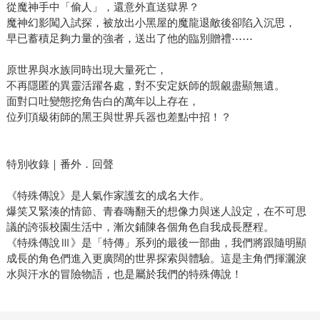
從魔神手中「偷人」，還意外直送獄界？
魔神幻影闖入試探，被放出小黑屋的魔龍退敵後卻陷入沉思，
早已蓄積足夠力量的強者，送出了他的臨別贈禮⋯⋯
原世界與水族同時出現大量死亡，
不再隱匿的異靈活躍各處，對不安定妖師的覬覦盡顯無遺。
面對口吐變態挖角告白的萬年以上存在，
位列頂級術師的黑王與世界兵器也差點中招！？
特別收錄｜番外．回聲
《特殊傳說》是人氣作家護玄的成名大作。
爆笑又緊湊的情節、青春嗨翻天的想像力與迷人設定，在不可思
議的誇張校園生活中，漸次鋪陳各個角色自我成長歷程。
《特殊傳說Ⅲ》是「特傳」系列的最後一部曲，我們將跟隨明顯
成長的角色們進入更廣闊的世界探索與體驗。這是主角們揮灑淚
水與汗水的冒險物語，也是屬於我們的特殊傳說！