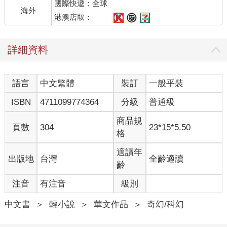
國際快遞：全球
味，整段就是反社會、反人類、反世界。
海外
簡稱讓人想罵髒話。
港澳店取：
對剛清醒、五感還很鈍的受害者來說，衝擊力真的不小。
我瞬間被可以稱得上精神虐待的味道搞到清醒，外加滿頭青筋地
詳細資料
發現：這業障味道就是來自於包覆在身體上、那些怪異的濃稠液
體。
語言
中文繁體
裝訂
一般平裝
我臭了。
ISBN
4711099774364
分級
普通級
眼死腦殼麻木之際，我注意到另一件事。
身體正在疼痛。
商品規
頁數
304
23*15*5.50
彷彿被五馬分屍一般，到處都傳來強烈的撕裂痛。
格
但因為先前有從古戰場回返，並在時空裡差點自我腐爛成泥的經
驗，把痛覺忍受度拉高了，致使目前雖然感覺渾身上下、每一塊
適讀年
出版地
台灣
全齡適讀
皮肉都在不斷發痛，卻依然詭異地在可容忍範圍裡。
齡
該怎麼說呢，人的絕境果然是比較出來的。
注音
有注音
級別
你一次比一次危險，就會覺得上一次其實沒有那麼危險，然後下
次又會覺得這次並沒有想像中危險，人生大概就是這麼地容易麻
中文書
＞
輕小說
＞
華文作品
＞
奇幻/科幻
痺和無限循環。
換句話說，就是頭鐵沒得夠教訓。