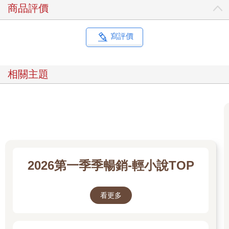
這次挨打了，下次還敢。
商品評價
但眼前，我完全想不起來為什麼自己的身體會滿是這種好像被分
屍過的疼痛，原本在幹什麼呢？為什麼會被種在黑暗裡的怪味黏
液沼澤？
寫評價
該不會又是誰的惡作劇吧。
想來想去仍舊想不出個所以然，只能暫時用某種人生不可抗力、
例如撞鬼先做結論。
相關主題
「嘖！」
刺痛再度從骨頭裡源源不斷鑽出，痛到好像連骨頭都快要從內部
折斷。
我躺在原地，等待一波波疼痛隨時間稍微減輕。輔助術法似乎無
法減緩這些劇痛，痛感也莫名遮蔽不了，這種疼痛疑似無法以術
法免疫，整個瘋狂肆虐。
四周非常安靜，除了我痛到抽氣的聲響以外，什麼聲音都沒
有……不對，其實有聲音，有一道很輕很輕、距離有些遠的水
2026第一季季暢銷-輕小說TOP
聲，感覺應該是小瀑布之類的，聲音不響但明顯。
我努力讓自己從疼痛抽離，仔細想找出聲音來源。
倏地，腦袋裡好像閃過點什麼，接著好幾幅畫面快速掠過。
看更多
「……」
等等，我不應該在這裡吧！
我總算想起來了，上一次清醒的時候，我和大家一起回到米契爾