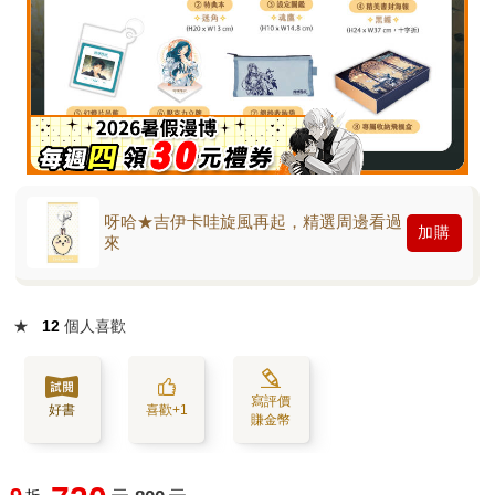
呀哈★吉伊卡哇旋風再起，精選周邊看過
加購
來
★
12
個人喜歡
寫評價
好書
喜歡+1
賺金幣