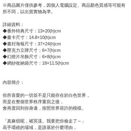
※商品圖片僅供參考，因個人電腦設定、商品顏色質感等可能有
所不同，以出貨實物為準。
詳細資料：
◆番外特典尺寸：13×20(h)cm
◆畫卡尺寸：14.8×10(h)cm
◆書封海報尺寸：37×24(h)cm
◆壓克力立牌尺寸：6×7(h)cm
◆幻燈片吊飾尺寸：6×8(h)cm
◆網紗收納袋尺寸：18×11.5(h)cm
內容簡介：
你所喜愛的一切並不是只能存在於白色世界，
而是在整個世界秩序重寫之後，
會再度回到你身邊，按照世界容許的模樣。
「真麻煩呢，褚冥漾。我要把你偷走了～」
高手環繞的場域，是誰基於什麼理由，