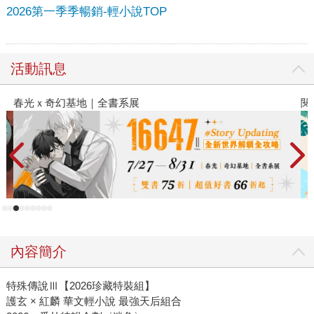
2026第一季季暢銷-輕小說TOP
活動訊息
春光ｘ奇幻基地｜全書系展
閱
內容簡介
特殊傳說Ⅲ【2026珍藏特裝組】
護玄 × 紅麟 華文輕小說 最強天后組合