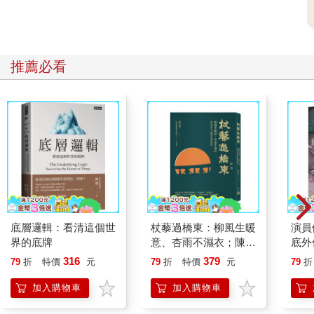
仍是那句老話，人非聖賢、誰能不賤。
但凡他願意和我們任何一人先談過一句或是透露點什麼呢？
雖然大家必然不想接受或也無從插手米契爾早已決定的做法，至
少不會在當下過於突然，全體被打了個措手不及，即便有一點點
推薦必看
點的心理準備都好，不是嗎。
剛剛那股震動餘勁沒了，整片黑暗陷入詭異的死寂，就連我隨便
掙扎兩下的聲響都被吸進彷彿無止盡的黑。
「……」
好像還是應該把魔龍放出來，這種寂靜會讓人心靈失調、精神失
控，繼續發瘋。
一旦開始發瘋我都不知道自己會幹出什麼。
就在我反覆橫跳要不要讓魔龍出獄時，不知邊際的史萊姆濃湯開
始傳出某種啵啵啵的聲響，這很不妙，希望不是有人在下面加
熱，雖然我目前沒有滾燙感，但無法保證會不會五分鐘後這裡直
上三百度。
底層邏輯：看清這個世
杖藜過橋東：柳風生暖
演員
想想，人生如果這樣結束，就太喜感。
界的底牌
意、杏雨不濕衣；陳亮
底外
決定重新開放聊天室的瞬間，用戶沒有馬上出聲，例如抱怨，或
恭談以心轉境的適齡漫
316
379
79
折
特價
元
79
折
特價
元
79
折
者暴怒。
想
就安靜得很異常。
加入購物車
加入購物車
我快速確認了下，魔龍還在，怨氣也沒有衝出天靈蓋。他可能正