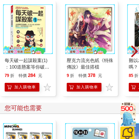
上舊恨，他理所當然開始狂。「本尊這輩子沒見過你這種找死的
傢伙，你就不用活到成年，現在去死吧，還可以省幾年資源。」
這傢伙在說幹話，畢竟放眼望去，近代找死的傢伙我也看過不
少，光我身邊就好幾個，他一個這輩子有我上萬倍長的老人怎麼
可能沒看過。
「亂講話這輩子會無法投胎。」我抹掉嘴巴上的胃液，感覺人生
無常。無論我是怎麼進來這個巨型大胃，我都誠心希望把我弄進
來的傢伙包含胃本人，今天都可以去吃大便。
「你才不能投胎！」魔龍回噴。可能還是因為米納斯離線的因
每天破一起謀殺案(1)
壓克力流光色紙《特殊
難以
素，他今天戰力好像很弱，沒有之前那麼賤嘴，不然按照我把他
：100道懸案等你破
傳說》最佳搭檔
嗎？
長時間關小黑屋並禁言的舉動，他應該要打算把我直接弄死。
解，車上床上廁上最佳
284
378
79
折
特價
元
9
折
特價
元
85
折
我們兩個正要開始互飆幹話時，黑色空間——現在我知道是個胃
娛樂，觀察力、推理與
——又開始劇烈震動，如果不是我用力量固定住自己，大概已經
歸納能力大增，犀利的
加入購物車
加入購物車
你永遠直指真相。
在滾筒洗衣機裡三百六十度大迴轉、胃水喝到飽了。
雖然不知道為什麼會出現在不明生物的肚子裡，但我發現這玩意
的消化力不強，我在這裡泡半天都沒溶解，更別說在這之前我不
您可能也需要
知道泡多久去了，殺傷力簡直等於零。所以這玩意到底是怎麼吃
飯吸收營養的？消化不強不會餓死嗎？
但話說回來，無論會不會溶解，一想到泡在胃液，我就感覺自己
髒了。