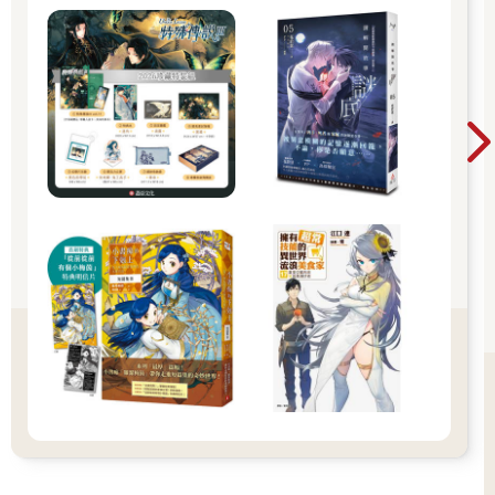
的居所，那個被布置精緻的庭院的主人短期內已經不會再回去；
當時所有人心情都不太好，本來米納斯取回身體應該是得慶祝
的，然而出了後面的事情，加上我因為身體的問題沒有與大家多
講什麼，只想先迴避眾人，避免被發現真實狀況。
那些事後情況變得很混亂，所有人都急需找個空間沉澱情緒，或
者和某些地方聯繫，大概因為如此，所以沒人注意到我的異狀。
對，是因為身體的關係，我記得我爆漿了，接著出現超不想看到
的鬼東西，都可以說是浴室鬼片了。
那麼在那之後呢？
我掏了掏腦子，居然想不起那之後發生了什麼事。
按照關機前最後那些畫面和氣氛，總覺得不是好事。
我繼續癱在原地，目前周圍看上去好像沒有立即危險，液體雖臭
但沒有腐蝕性、甚至有點詭異的溫暖，還可稍微放空一下腦子等
待身體度過新一波疼痛。幸好雖然很慢，但確實一點一滴逐漸緩
和下來，表明體內有在自主修復那些創傷，算是眼下不明環境裡
的好消息。
意識聊天室依舊安靜，除了永遠少去一名固定用戶，我也沒有立
刻解開魔龍的束縛，感覺他會很煩，我還莫名地不想把他弄出
來，說到底米契爾一事仍舊讓我感到不爽。
理解他，不代表不會揍他。