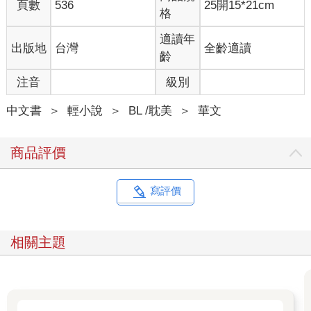
頁數
536
25開15*21cm
了。」小Ｒ十分可惜地歎了口氣。 季郁滿頭問號，他看起來像只
格
愛學習不愛美人的人嗎？ 「所以走完全部劇情也是一種選擇，對
嗎？」 小Ｒ沉默片刻，沒有否認，而是說：「梅花香自苦寒來，
適讀年
出版地
台灣
全齡適讀
寶劍鋒從磨礪出，小Ｒ相信高二的課程是難不倒您這個高三生
齡
的，馬上要上課了，小Ｒ不打擾您學習啦，如果需要小Ｒ的話就
注音
級別
呼叫小Ｒ，您的專屬人工智慧就會上線哦。」 小Ｒ剛下線，上課
鐘聲就響了，這段音樂季郁很熟悉，是莫札特的《土耳其進行
中文書
＞
輕小說
＞
BL /耽美
＞
華文
曲》，也是他高二時的上下課鐘聲。 直到鈴聲結束，季郁才回過
神，打量起教室，發現他的座位也和原來一樣，最後一排靠窗的
學渣寶座，如果不是周圍同學的陌生面孔，他都要以為自己沒有
商品評價
穿越了。 季郁在心裡歎了口氣，起身離開教室。 一個男生從廁所
出來，看見季郁後喊道：「季哥。」 季郁對他點點頭，毫不猶豫
地走了進去，只見廁所牆壁是淺白色瓷磚，整體乾淨敞亮，洗手
寫評價
臺上還擺著香薰，不像是學校的廁所，更像是百貨公司的。 香薰
有些濃，季郁眉心微蹙，點了根煙，尼古丁的味道讓他逐漸冷靜
下來。 他現在有兩個選擇，一是好好學習完成任務，跳過劇情，
相關主題
重獲自由；二是走完所有劇情，重獲自由。 季郁吐出煙圈，仔細
回憶小說內容。 故事並沒有什麼特殊，普通的狗血校園文，男主
角和他挺像，是喜歡翹課睡覺的校霸，女主角是乖乖女學霸，剛
轉學過來就弄髒了男主角的衣服，一些女同學誤以為她是想吸引