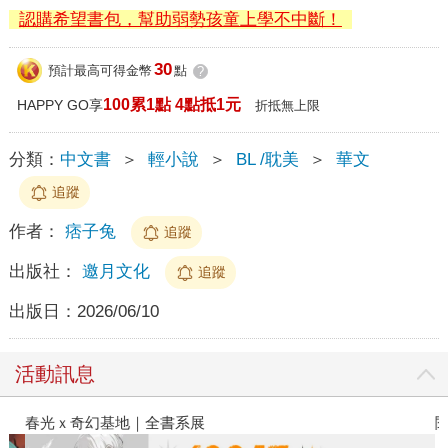
認購希望書包，幫助弱勢孩童上學不中斷！
30
預計最高可得金幣
點
?
100累1點 4點抵1元
HAPPY GO享
折抵無上限
分類：
中文書
＞
輕小說
＞
BL /耽美
＞
華文
追蹤
作者：
痞子兔
追蹤
出版社：
邀月文化
追蹤
出版日：
2026/06/10
活動訊息
春光ｘ奇幻基地｜全書系展
閱