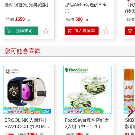
驀然回首(藍光典藏版)
那個Alpha旁邊的Beta
《代
一搭沒一搭地應著。 「真的是人生贏家，長得這麼帥，家世好，
①
(黎天
Ａ到爆，不聽課不看書還是年級第一……」 從「人生贏家」之後
1550
580
季郁就沒再聽下去了，他翻找書包，從裡頭找到了一些證件、鑰
特價
元
特價
元
特價
匙還有手機。 手機主頁的App少得可憐，通訊錄是空白的，連簡
預購限定
加入購物車
訊也沒有，像是備用機。 何亞志沒注意到季郁的分心，笑咪咪地
從副班長朱茜那裡接過筆記本，「朱茜，這筆記本顧大少也有份
嗎？」 朱茜點頭，「有啊，每個人都有的，不過我剛才數了數，
您可能會喜歡
咱們班多一份。」 何亞志笑問：「多出來一份給誰？」 朱茜扔給
他兩枝筆，「反正不給你。」 季郁收起手機，問道：「咱們班就
顧大少爺是新來的？」 「對啊，怎麼了？」何亞志疑惑。 「沒什
麼。」季郁搖頭，看來女主角還沒有轉學過來。 發完學習用品，
班長陳瓊思宣佈放學，所有人一窩蜂湧了出去。 何亞志把作業塞
進書包，例行詢問，「季哥，需要我幫你帶晚飯嗎？」 「一起去
餐廳吧，然後回寢室。」他都不知道這些地方在哪兒，正好跟著
何亞志認一認。 這個回答出乎何亞志的意料，季郁一天能睡十幾
個小時，飯點也都是睡過去的，很少去餐廳，激動地捋了捋劉
海，「去三樓？那兒Ｏ……菜出了新品。」 「行。」 學校有兩個
餐廳，一個教師餐廳，一個學生餐廳，學生餐廳一共三樓，每層
ERGOLINK 人因科技
FoodSaver真空密鮮盒
SKB
樓的價格階梯式上升，菜品種類與口味也越來越豐富，三樓是最
SW210 2.01吋5ATM游
2入組（中－1.2L）
版)
受Omega歡迎的，因此也是最受Alpha歡迎的。 季郁對此一無所
泳心率血氧藍牙通話腕
1090
899
特價
元
特價
元
92
折