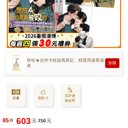
呀哈★吉伊卡哇旋風再起，精選周邊看過
加購
來
寫評價
好書
喜歡+1
賺金幣
603
85
折
元
710
元