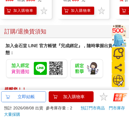
1990
知，也沒有留意別人看自己的目光，只覺得空氣裡有股甜絲絲的
錶
味道，忍不住問何亞志，「菜不是甜的吧？」 他雖然嗜甜，但僅
加入購物車
加入購物車
限於甜點，完全接受不了飯菜是甜的。 「不甜的！」旁邊排隊的
女生鼓起勇氣，搶在何亞志前回答了問題，說完含羞帶怯地低下
頭，不敢看季郁。 季郁隨口應道：「謝了。」 女生呆了呆，漲紅
訂購/退換貨須知
著臉結結巴巴地說：「不、不客氣。」 點完菜季郁隨便挑了個位
置，剛坐下就聽到身旁難掩興奮的對話。 「天啊，顧大少來學生
加入金石堂 LINE 官方帳號『完成綁定』，隨時掌握出貨動
餐廳了！」 「哪兒哪兒？」 「哇，好帥！」 季郁忍不住抬眼，
態：
想看看這位顧大少到底長什麼樣，結果就看見一個熟悉的人影。
那人抿著唇，神情淡漠，夕陽撒在身上不僅沒有為他添上絲人
氣，反而映得他更加冷冽，像個沒有感情的機器人。 這不就是在
廁所遇到的那位同學嗎？ 「季哥，你覺得顧大少怎麼樣？」何亞
志邊看手機邊問。 季郁挑了挑眉，嗤笑道：「不怎麼樣，你幹麼
問這個？」 何亞志點點螢幕，把帖子轉發給季郁，「學校論壇都
提醒您！！
在說你和顧大少坐隔壁的事情，大家在賭你們倆以後會是什麼關
金石堂及銀行均不會請您操作ATM! 如接獲電話要求您前往
立即結帳
加入購物車
係。」 季郁撇撇嘴，「無聊。」 季郁和顧琮都是學校的頂級
ATM提款機，請不要聽從指示，以免受騙上當！
Alpha，以前一個國際班一個普通班，王不見王，現在成為同班同
預計 2026/08/08 出貨
參考庫存量：2
預訂門市商品
門市庫存
學，消息剛散出去幾個小時，論壇就冒出來各種兩Ａ相遇後會發
退換貨須知：
大量採購
生什麼事的帖子，成為死對頭、成為好朋友、成為情敵……各種
**提醒您，鑑賞期不等於試用期，退回商品須為全新狀態**
猜測百花齊放。 想起季郁方才的笑聲，何亞志果斷斥十元鉅資賭
依據「消費者保護法」第19條及行政院消費者保護處公告之