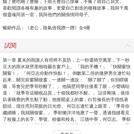
餓了會吃睏了會睡，下雨天會自己撐傘，手癢了就自己寫文。
喜歡閱讀各種有趣的故事，更愛自己創造的種種故事，我與千萬
個靈魂同居一室，我與他們的關係情同母子。
暢銷作品：《老公，陰氣借我蹭一蹭》全4冊
試閱
第一章 夏末的雨讓人有些猝不及防，上一秒還晴空萬里，下一秒
豆大的雨水就劈里啪啦砸在窗戶上。 「我的手機！」 「快關窗快
關窗！」 「何亞志你動作快點！」 倒數第二排的微胖男生連忙站
起來，關完前窗關後窗，一邊關一邊說：「關了關了，你別瞎嚷
嚷，等會兒把季哥吵醒了。」 他隔壁同學往後看了眼，小聲嘀咕
道：「就季哥這睡眠品質，十個我都吵不醒。」 話音剛落，後排
趴著睡覺的男生動了動，他推開桌上的書，白皙修長的手指抵著
額頭，擋住亮到晃眼的日光燈。 何亞志連忙遞上眼罩，「季哥你
繼續睡，我就關個窗。」 季郁懶洋洋地應了一聲，透過指縫看見
了校服上的名字、學號、校徽和校名。 江德中學，何亞志。 季郁
愣了下，這人他不認識，這學校他更是沒有聽說過。 這時一個男
生衝進教室，喊道：「下午國文課改成自習，其他正常上課。」