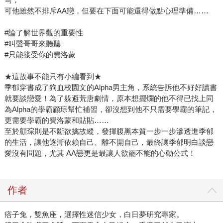
可他雖然不排斥AA戀，但要在下面可能還得做點心理準備……
#論了解世界觀的重要性
#叫聲哥哥來聽聽
#只能接受你的費洛蒙
★這故事不能只有小編看到★
季郁穿書成了狗血校園文的Alpha男主角，系統告訴他不好好讀書
就要談戀愛！為了躲避荒唐劇情，原本想擺爛的他不得已找上同
為Alpha的學霸顧琮幫忙補習，卻沒想到他不只需要學霸的筆記，
更需要學霸的費洛蒙和貼貼……
至於顧琮則是不斷欲擒故縱，發揮腹黑本質一步一步滲透進季郁
的生活，讓他逐漸依賴自己、離不開自己，最終讓季郁明白談戀
愛沒有問題，尤其 AA戀更是最讓人欲罷不能的心動公式！
作者
痞子兔，雙魚座，選擇性迷信少女，白日夢研究專家。