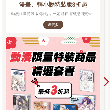
男主角的注意，開始針對女主角，男主角本來漠視這些事，卻在
漫畫、輕小說特裝版3折起
聞到女主角的香水味後幫了她，關注女主角的言行舉止展開追
求。 而除了男主角霸道總裁式的臺詞和自信，他的癖好也讓季郁
動漫限量特裝版3折起，一定能在這裡挖到寶☆
有些難以接受——男主角每次遇到女主角，都會情不自禁地聞脖
子、咬脖子。 不是情到深處水到渠成式的咬，而是先咬了再發展
看更多
感情，女主角也很神奇，每次被咬就身體一軟面紅耳赤，季郁一
開始還以為是個變態，看了眼主角欄才確定這變態是男主角。 廁
所門口的腳步聲拉回了季郁的思緒，他下意識把煙藏到身後，看
向來人。 這人身形高䠷，五官比普通人深邃，他穿著校服，襯衫
沒有一絲皺褶，扣得嚴嚴實實，舉手投足間隱約可見其肌肉弧
度。 季郁瞇了瞇眼，校服上的名字不大，他只能看清上面繡著個
「顧」字。 男生站在入口處，似乎是聞到了煙味，盯著季郁看了
會兒。 季郁沒有遮掩，抬手晃了晃指間的煙，問道：「抽嗎？」
顧琮皺起眉頭，看了眼緩緩上升的白色煙霧，徑直走到洗手臺前
開始洗手，不是隨便用水一沖就完事，而是標準的濕搓沖捧擦，
每一步都在明晃晃地告訴別人他有潔癖。 洗完手，顧琮用衛生紙
細細地擦拭雙手，接著一言不發地轉身離開。 下一秒，刺耳的警
報聲響徹廁所，季郁這才發現頭頂有個煙霧探測器，紅燈瘋狂閃
爍，細密的水絲灑了出來，隔著走廊他都能聽到附近教室的騷動
聲。 季郁抹了把臉，趕緊把煙掐滅離開。 教室裡的同學們伸長腦
袋往外瞧，想要看看到底是怎麼回事，見到季郁的模樣後紛紛低