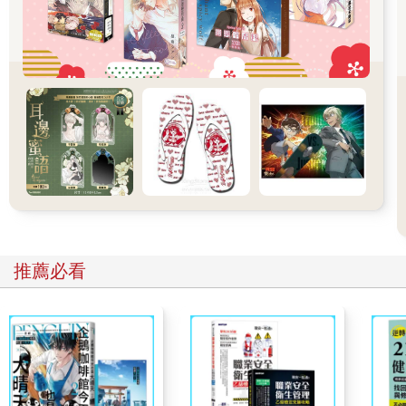
聲討論。 何亞志弓著背，壓低聲音問道：「季哥，廁所那動靜是
你弄的嗎？」 「嗯，抽了根煙。」季郁頭髮沾著不少水珠，前額
的髮絲變成一縷縷的，水珠順著下頷鑽入敞開的領口。 他本來就
長得好看，這模樣更有種禁慾感。 何亞志艱難地挪開視線，「暑
假的時候不是在群裡說了嗎？學校的廁所統一都裝了煙霧探測
器。」 季郁反問：「大家都知道？」 「那不一定。」何亞志哪敢
點頭，某個不知道的人就坐在他面前呢。 季郁側身靠著牆，雙腿
交疊，腳尖在空中一點一點，怪不得剛剛那姓顧的看了眼天花
板。 嘖，沒有同學愛。 沒多久，戴著金邊半框眼鏡的男人出現在
門口，教室裡窸窸窣窣的聲音戛然而止。 汪德輝大約三十多歲，
語調不急不緩，「數學課和國文課換一下，上學期的期末試卷是
不是發下來了？拿出來我們檢討一下。這次題目很簡單，大家的
成績看起來都不錯，但不能掉以輕心，學測和分科測驗是不可能
推薦必看
這麼簡單的，你們成績至少要打個七八折。」 季郁的數學試卷就
攤在桌面上，他打了個哈欠，覺得題目好像是有點熟悉，不過很
快他就發現自己毫無頭緒，事實證明高三的學渣回到高二還是學
渣。 季郁扔掉筆，趴下睡覺，仔細想想聞脖子也不是那麼難以接
受，香香軟軟的女朋友……脖子誰不愛呢？ 季郁以往在教室都睡
不安穩，但這一覺睡醒已經是傍晚了。 江德中學是住宿制，只強
制高三留在教室晚自習，高一高二能夠自由活動。 不過汪德輝沒