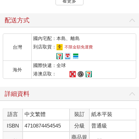
看更多
班裡瞬間怨聲載道。 「有沒有搞錯啊？」 「這才開學第一
天……」 季郁更懵了，明明下個月就要考試了，什麼開學第一
天？ 「叮，您的人工智慧系統小Ｒ上線啦！恭喜您穿越到《帥氣
配送方式
校草吻吻愛》，這是一本貼合宿主實際情況的校園文，您現在就
是男主角喲。」 半晌，季郁才在心裡罵了句髒話，他想開窗，卻
國內宅配：本島、離島
在看見玻璃上映出的倒影時怔了怔。 這張臉和他長得一模一樣。
季郁將前額的髮絲撥到腦後，眉尾的皮膚光潔白皙，少了一道
到店取貨：
台灣
不限金額免運費
疤，是他高三打籃球時弄傷的疤，因此準確的說，這具身體和他
高二的時候一模一樣。 不等他發問，小Ｒ便強調道：「貼合宿主
國際快遞：全球
實際情況，當然包括身體啦。」 季郁覺得這句話有點不對勁，但
海外
又說不出來。 小Ｒ笑嘻嘻地說：「為了響應國家號召，督促莘莘
港澳店取：
學子學習，宿主的任務就是好好學習，靠自己的努力成為學霸，
成為萬千學渣的表率！每完成一個任務就能少走一部分劇情，等
詳細資料
到所有劇情結束您就自由啦！任務一：在二十四小時內認真聽完
一節課，成功獎勵：視力5.0。」 季郁翻了個白眼，他雖然有點近
視，但完全不會影響正常生活，所以這個獎勵讓人毫無動力。 他
語言
中文繁體
裝訂
紙本平裝
在心裡問道：「如果任務失敗了呢？」 「那就要走原文劇情囉，
第一段劇情是您翹課，翻過兩公尺高的圍牆，被女主角遠遠的瞥
ISBN
4710874454545
分級
普通級
見。」 「就只是一模一樣地走劇情？」 「是呀，您要和女主角談
戀愛，之後還要親親抱抱壁咚等等，將會沒有時間學習，太慘
商品規