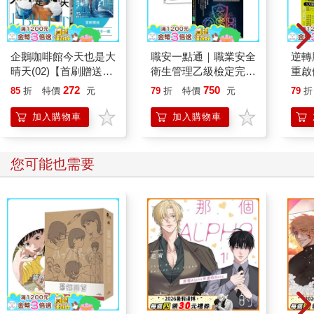
有直接宣佈放學，而是說：「班長副班長把這些學習用品發一
下，發完再放學。」 東西一發下來，大家都有些驚訝。 「這個牌
子的筆和本子不是挺貴的嗎？學校這麼捨得花錢啊？」 「這是顧
大少爺家的產業啊，學校都不用花錢吧。」 何亞志興沖沖地轉
企鵝咖啡館今天也是大
職安一點通｜職業安全
逆轉
身，「季哥，下午顧大少來過了，汪老師安排他坐你隔壁。」 季
晴天(02)【首刷贈送
衛生管理乙級檢定完勝
重啟
郁側頭看著身旁空蕩蕩的桌子，就算只是開學第一天，每個人桌
「謹賀新年」收藏卡】
攻略｜2026版(套書)
糖、
272
750
85
折
特價
元
79
折
特價
元
79
折
上或多或少都有擺些東西，唯獨這張桌子連枝筆都沒有，完全不
炎，
像有人坐的樣子。 「重點是顧大少確認完座位就走，走得那叫一
復力
加入購物車
加入購物車
個光明正大、堂堂正——」何亞志瞬間收聲。 汪德輝走了過來，
「慈愛」地拍了拍何亞志的腦袋，接著對季郁道：「季郁，高二
目前就只有你的寢室還有空床，目前是安排顧琮和你同寢。」 汪
您可能也需要
德輝知道這小子平常最多翹課睡覺，可一旦被找碴惹出來的事都
不小，高一的時候季郁就把一個同學打進了醫院，現在校方又安
排了個惹不起的當他室友…… 汪德輝歎了口氣，提醒道：「顧琮
不一定會住校，我知道你習慣一個人住，如果真的多了個室友要
和諧相處。」 季郁半闔著眼，懶懶地嗯一聲，他想起來了，顧琮
是小說裡的高富帥男配角，似乎和女主角小時候有段淵源。 又嘮
叨了些話，汪德輝才離開，教室瞬間變得鬧哄哄的。 何亞志滑著
手機，一臉豔羨地回頭，「媽耶，原來咱們學校的圖書館和游泳
館就是顧大少家贊助的，不知道為什麼突然從國際班轉來我們
班，會不會是為了某個人？」 肯定是為了女主角。季郁邊想邊有