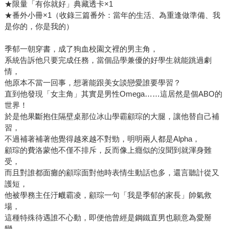
★限量「有你就好」典藏透卡×1
★番外小冊×1（收錄三篇番外：當年的生活、為重逢做準備、我
是你的，你是我的）
季郁一朝穿書，成了狗血校園文裡的男主角，
系統告訴他只要完成任務，當個品學兼優的好學生就能跳過劇
情，
他原本不當一回事，想著能跟美女談戀愛誰要學習？
直到他發現「女主角」其實是男性Omega……這居然是個ABO的
世界！
於是他果斷抱住隔壁桌那位冰山學霸顧琮的大腿，讓他替自己補
習，
不過補著補著他覺得越來越不對勁，明明兩人都是Alpha，
顧琮的費洛蒙他不僅不排斥，反而像上癮似的沒聞到就渾身難
受，
而且對誰都面癱的顧琮面對他時表情生動話也多，還言聽計從又
護短，
他被學務主任汙衊霸凌，顧琮一句「我是季郁的家長」帥氣救
場，
這種特殊待遇誰不心動，即便他曾經是鋼鐵直男也願意為愛掰
彎，