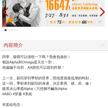
內容簡介
同學，腺體可以借咬一下嗎？我會負責的！
都說Alpha和Omega是天生一對，
他偏偏不信邪，AA戀也可以甜到炸裂！
上一次，顧琮穿到季郁的世界，陪他度過最低潮的時刻，
這一回，季郁來到顧琮的身邊，決定要再、續、前、緣！
腹黑冰山學霸Alpha╳只想躺平鹹魚Alpha
#ABO #穿書 #系統
本套組包含：