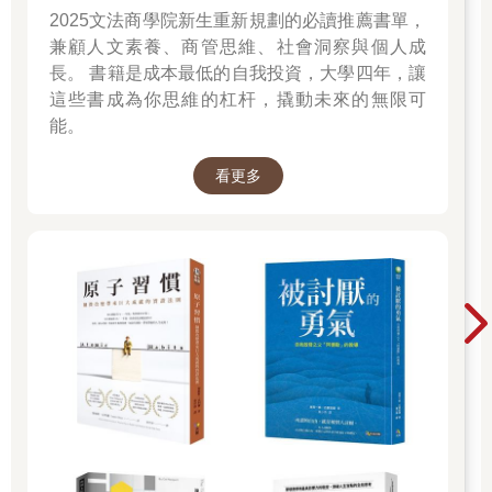
令孔雀也自愧弗如的斑斕顏色，短短的褶襇五彩衫，長度尚未抵
2025文法商學院新生重新規劃的必讀推薦書單，
達肚臍。明顯她是兩廣後裔，有著光麗的瓜子臉，層次分明的眉
兼顧人文素養、商管思維、社會洞察與個人成
和眼，膚色偏深。難為她還記得自己姓譚，抑或田――兩者必居
長。 書籍是成本最低的自我投資，大學四年，讓
其一，她自己也未能鑿說；但我們請教中文芳名時，她認真思索
這些書成為你思維的杠杆，撬動未來的無限可
有頃，在我手心寫了一個草字頭，然後咬著食指，文思竭涸。
能。
我自忖沒有勇氣和能力一邊行雲行雨一邊將所有應說的甜言蜜語
譯成英文，故此放棄了對B.T.的追求。
看更多
開車到中城8大道30街，適逢真善忍們燭光守夜，大背投裡正播出
李大師的“大善大忍的慈悲和勇氣”，左右交通因之而阻斷；但見輪
男輪女黃衣踞坐，人手一燭，三大長隊蜿蜒一字排開，真是好不
齊整！英文大字報打滿牆頭街頭……幾個白人條子，煞不耐煩地
驅趕好奇的行人，腰間的步話機嗞嗞做響……
通常我的原則是不語怪力亂神，不批評我所不理解的事情，至此
也不免一面掉車頭，一面喃喃兩句國罵。真是糜費人力，誤導眾
生；更何況在人家的地界上，何苦來讓友邦人士，莫名驚詫？
――害我遲到10分鐘。