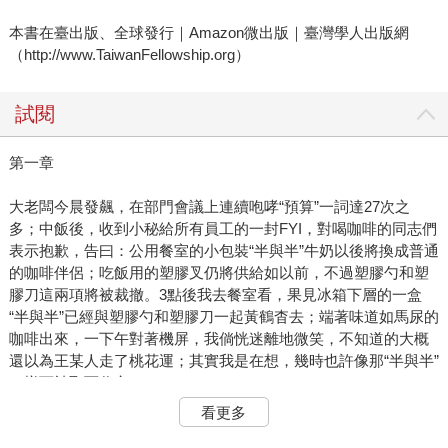
本書在臺出版、全球發行｜Amazon微出版｜臺灣學人出版網
（http://www.TaiwanFellowship.org）
試閱
第一章
大老闆今晨發飆，在部門會議上連續咆哮“預算”一詞達27次之
多；中飯後，收到小秘給所有員工的一封FYI，對喝咖啡的同志們
表示抱歉，告曰：公用餐室的小包裝“半與半”牛奶以後將換成普通
的咖啡伴侶；吃飯用的塑膠叉仍將供給如以前，不過塑膠勺和塑
膠刀這兩項將被裁撤。3點後我去餐室看，果見冰箱下層的一盒
“半與半”已經與塑膠勺和塑膠刀一起黃鶴杳去；端著味道如馬尿的
咖啡出來，一下午對著機屏，我倘恍迷離地微笑，不知道的大概
還以為王某人走了桃花運；其實我是在想，幾時也許像那“半與半”
一樣可被取而代之了。
看更多
我是山東嶗山人。嶗山知道吧？近年來盛產一種礦泉水，早些年