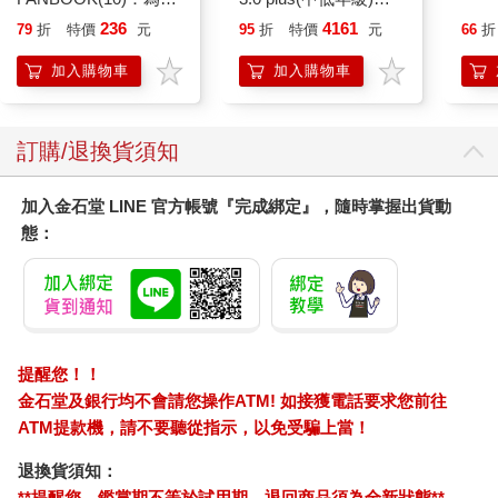
很……荒謬……。比如說，剛剛熱火朝天幹完後，去衛生間，經
成為圖書管理員不擇手
黑 全新進化玩美上市
236
4161
過她的電腦，開著excel，收支表上是她新做的這月的AA帳。我該
79
折
特價
元
95
折
特價
元
66
折
段！
付一千兩百三十四塊五毛八，她該付九百四十五塊零七分。嗯
加入購物車
加入購物車
哈，難為她，在美國長大的小孩，算個九加三恨不能用上腳趾
頭，可是連我們今天在外吃的熱狗，都精確到小數點後兩位……
看著那個小數點……那種感覺，還不如當時跟衛箏。”張大的眉頭
訂購/退換貨須知
皺成困惑的“川”字。
洋妞還以為這樣拎得清是美德，中國男人未必做如是思。張大現
加入金石堂 LINE 官方帳號『完成綁定』，隨時掌握出貨動
在掙150K不止，手腳海派。他不是小氣的人。當年與他的前前任
態：
衛箏時，還是學生，月入不過一千幾，給衛箏辦了張信用卡副
卡，衛有本事一次刷2000塊買大衣，張也沒有眨過眼。衛箏是位
上海小姐，又甜又嗲，像粘牙的大白兔糖。那半年張大運氣不
好，找工作不順，在學校混著，她沒能守得雲開見月明，挑個一
直追她的禿頭老美嫁了。她前腳嫁人，張大後腳就進了華爾街。
提醒您！！
我心想：這話如果衛箏聽見，恐怕會冷笑說，男人，真是賤。花
金石堂及銀行均不會請您操作ATM! 如接獲電話要求您前往
你的也不是，不花你的也不是。
ATM提款機，請不要聽從指示，以免受騙上當！
“說到錢――，我表妹上周從佛州到紐約來玩，”李三拿起紙巾，開
始反復擦拭剛剛剝開的、嶄新的、一次性衛生筷，這廝有中度的
退換貨須知：
神經性潔癖，以前在水房見過他洗手，大冷天都要洗到胳膊肘為
**提醒您，鑑賞期不等於試用期，退回商品須為全新狀態**