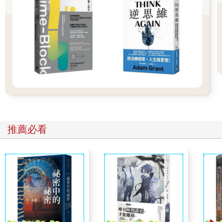
不過，“健身，祛病，一定要聚眾嗎？”並未成為今晚的主題。三個
光棍在一處，不談女人，所來何為？
“精力又充沛，又深奉‘拼命幹拼命玩’那套老土理論為聖經。”張大
做苦悶狀，矯情地抱怨他的幸福生活，“一個星期天，懶覺也睡不
成，上午去中央公園溜旱冰，下午看要棒球，回家來4點，剛剛攤
到床上，人家已經換好一身精神奕奕的短打扮，拿球拍敲著咱的
後脊樑，‘Hey, get up! Tennis time!’，晚上再一連三次，將她送上
高峰――”
“累？”我打量著張大的熊貓眼圈。
推薦必看
“能不嗎？”不過牡丹花下死――，我想他沒什麼可抱怨的。
“哈！”李三笑，“怪不得都說，男人最喜歡聽的話，是‘我要！’，最
怕聽的，是‘我還要！’”
“聽說她為了你，回CUNY修中文？”
“也不是為我吧，尋根情意結髮作？CHN 102。她原本說和聽都勉