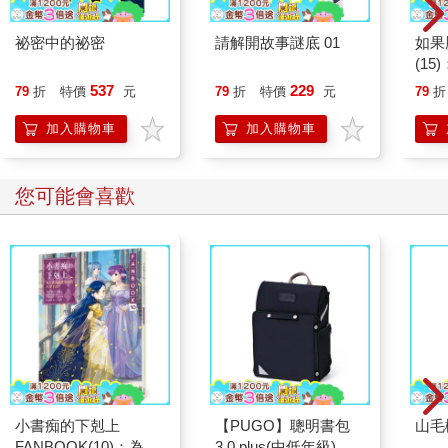
強會一點。終於學會寫她那草字頭的名字。原來是趙大眼的那
個‘薇’，咳！”張大言若有憾，心實喜之地眉飛色舞，“但是效果簡
祕密中的祕密
請解開故事謎底 01
如果
直無聊。她那變態中文老師，上次發下一張表格，要求學生們弄
(1
懂‘嬸、姨、姑、衿、妯娌、嫂、舅、叔、伯、甥、侄、表、堂’的
貓漫
537
229
79
折
特價
元
79
折
特價
元
79
折
人物關係……我先暈了半天，蘇醒過來後，畫了X軸和Y軸，用四
個象限代表父系母系，男和女，費了吃奶的勁，解釋到半夜兩
加入購物車
加入購物車
點，才幫她理解過關。結果是最近她迷上看還豬，一邊看一邊向
我提問：‘這個是那個的嬸？姨？嫂？妯？’――簡直要人老命。”
您可能會喜歡
“靠，那老師居心真與張導有一拼。”李三附議道。
“難得她情緒這麼高，有望被培養成中華文明的死忠扇子，”我笑，
“你別說，許多比中國人還熱愛中國的人是這麼湧現出來的。像辜
鴻銘，從小遊學英法德，灌了一肚子西學，到20多歲上，就因為
跟個中國文人聊了次天，立即對祖國文明傾倒，從此讀四書，寫
奏摺，當官，留辮子，納妾，到死都不亦樂乎。”
“你真相信一種文化――二十大幾的人了――可以被什麼熱情之類
的東西洗去嗎？天真了吧？”，張大欠欠身子，讓侍者上菜，“舉個
小書痴的下剋上
【PUGO】聰明書包
山毛
例子啊――也不是說她有什麼不對，但有時候我就是，感覺
FANBOOK(10)：為了
3.0 plus(中低年級)酷