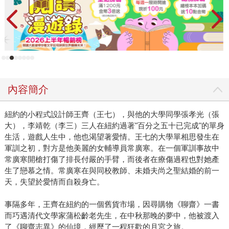
內容簡介
紐約的小程式設計師王齊（王七），與他的大學同學張孝光（張
大），李靖乾（李三）三人在紐約過著"百分之五十已完成"的單身
生活，遊戲人生中，他也渴望著愛情。王七的大學單相思發生在
軍訓之初，對方是他美麗的女輔導員常廣寒。在一個軍訓事故中
常廣寒開槍打傷了排長付嚴的手臂，而後者在療傷過程也對她產
生了戀慕之情。常廣寒在與同校教師、未婚夫尚之聖結婚的前一
天，失望於愛情而自殺身亡。
事隔多年，王齊在紐約的一個舊貨市場，因尋購物《聊齋》一書
而巧遇清代文學家蒲松齡老先生，在中秋那晚的夢中，他被渡入
了《聊齋志異》的仙境，經歷了一程狂歡的月宮之旅。