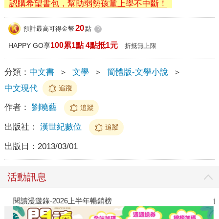
認購希望書包，幫助弱勢孩童上學不中斷！
20
預計最高可得金幣
點
?
100累1點 4點抵1元
HAPPY GO享
折抵無上限
分類：
中文書
＞
文學
＞
簡體版-文學小說
＞
中文現代
追蹤
作者：
劉曉藝
追蹤
出版社：
漢世紀數位
追蹤
出版日：
2013/03/01
活動訊息
閱讀漫遊錄-2026上半年暢銷榜
飢