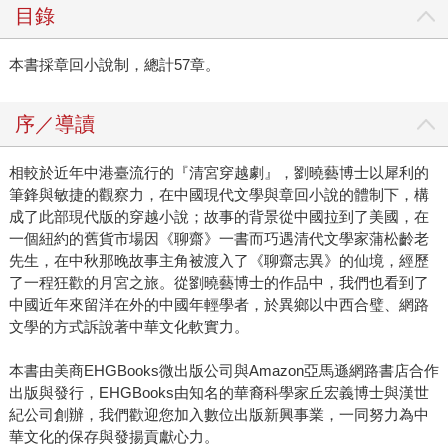
目錄
本書採章回小說制，總計57章。
序／導讀
相較於近年中港臺流行的『清宮穿越劇』，劉曉藝博士以犀利的
筆鋒與敏捷的觀察力，在中國現代文學與章回小說的體制下，構
成了此部現代版的穿越小說；故事的背景從中國拉到了美國，在
一個紐約的舊貨市場因《聊齋》一書而巧遇清代文學家蒲松齡老
先生，在中秋那晚故事主角被渡入了《聊齋志異》的仙境，經歷
了一程狂歡的月宮之旅。從劉曉藝博士的作品中，我們也看到了
中國近年來留洋在外的中國年輕學者，於異鄉以中西合璧、網路
文學的方式訴說著中華文化軟實力。
本書由美商EHGBooks微出版公司與Amazon亞馬遜網路書店合作
出版與發行，EHGBooks由知名的華裔科學家丘宏義博士與漢世
紀公司創辦，我們歡迎您加入數位出版新興事業，一同努力為中
華文化的保存與發揚貢獻心力。