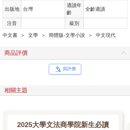
――大學畢業後，我背過紅綠藍各色寶書，終於泛海三千，觀光
適讀年
出版地
台灣
全齡適讀
上國。張大，李三，慢我一步，但也先後於本科後來到米國。我
齡
們在雅虎建個群發郵件，一切近況都因網路而無遠弗屆。國內的
注音
級別
黃四，最先升級當爹；陳五闖海南發財，鄭二入贅於他在北京當
部長的丈人家，林六至不濟，也熬到了最後一批福利分房，近日
中文書
＞
文學
＞
簡體版-文學小說
＞
中文現代
與高中女友領證。除出陳五換小秘比換手機還勤快，其他人似乎
都過上了穩定滋潤的小日子。
商品評價
倒是我們紐約的三隻孤魂野鬼，流離飄蕩于各種舞會聚會之餘，
因誰都找不到能娶的另一半、不得意和不得已中、常常以各種藉
口聚會吃喝。聚會理由有“慶巴普洛夫生日”、“毛主席誕辰110周
寫評價
年”、“悼伊拉克人民陷入美帝殖民統治一周年”、“黃四升級”……，
等。三人為黨，我們的光棍小組也得有個名字，於是叫做“百分之
五十已完成”。
相關主題
我沒有敢點擊那個連結，怕公司無時不在的網路監控系統追蹤。
其實張大有一位現在進行時的女友，是個ABC，Blanche Tam，
伊家落籍北美，至今已經三代。他倆相識于哥大的聖誕舞會。那
2025大學文法商學院新生必讀
晚我也忝在，見她腰肢輕盈，跳得一腳好舞，惟是一頭碎發染成