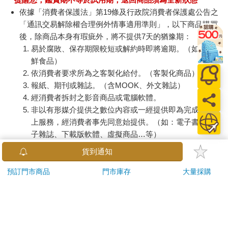
止，仿佛當自己是外科大夫。――其實俺們的專業是自控。“我聽
依據「消費者保護法」第19條及行政院消費者保護處公告之
到她跟她石溪的老同學煲電話粥，教育人家說：‘不對~~~~，你的
「通訊交易解除權合理例外情事適用準則」，以下商品購買
錢就是你的錢！他的錢…….還是你的錢！’，以及‘什麼是淑女？讓
後，除商品本身有瑕疵外，將不提供7天的猶豫期：
我來告訴你――所謂淑女就是：有非凡的魅力吸引男人、同時能
易於腐敗、保存期限較短或解約時即將逾期。（如：生
夠抵禦他們過於熱烈的進攻、而又能有效地控制他們的撤退的一
鮮食品）
種女人…….’，後來聽說同學失戀了，要介紹給我。我狂FT！有這
依消費者要求所為之客製化給付。（客製化商品）
麼缺心眼兒的表妹嗎你們說？…….嘖！要挑表嫂你先灌輸她點三
報紙、期刊或雜誌。（含MOOK、外文雜誌）
從四德好不好？”
經消費者拆封之影音商品或電腦軟體。
非以有形媒介提供之數位內容或一經提供即為完成之線
“這真看出女權的進步來啦，連令表妹這樣天真無牙的姑娘，兜裡
都揣著一堆修理男人的理論，並武裝到牙齒――”張大笑道。
上服務，經消費者事先同意始提供。（如：電子書、電
我倒是覺得李三這表妹甚為可愛。至少沒啥機心。看看李三眉清
子雜誌、下載版軟體、虛擬商品…等）
目秀的小臉，想想他表妹應該不錯，於是涎起臉來，“你表妹……
已拆封之個人衛生用品。（如：內衣褲、刮鬍刀、除毛
貨到通知
還沒走嗎？”
刀…等）
若非上列種類商品，均享有到貨7天的猶豫期（含例假
預訂門市商品
門市庫存
大量採購
李三咪起眼睛看著我，嘴都笑歪，“她和――我表妹夫，已經回邁
日）。
阿密了。”
辦理退換貨時，商品（組合商品恕無法接受單獨退貨）必須
是您收到商品時的原始狀態（包含商品本體、配件、贈品、
“她那――同學呢？”
保證書、所有附隨資料文件及原廠內外包裝…等），請勿直