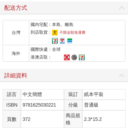
――我是說早至蒲某某的那套談狐說鬼的勞什子什麼齋刊行於世
的時候――鄙鄉一直引以為聞名的是一位道士。
配送方式
自從13歲那年看過動畫片《嶗山道士》，我一直對外告白自己的
國內宅配：本島、離島
籍貫為“青島”，倘直言，對方O型的驚異的唇，內中的記性上佳者
揶揄唱出的“穿牆進去，我穿牆進去，拿了就.......跑!”，都使我的
到店取貨：
台灣
不限金額免運費
耳目聽聞巨為不爽。大學宿舍裡我排行老七，本科四年，我沒有
甩掉過“王七”的令譽。其實我叫王齊。有時我深為憤惋，何以我竟
國際快遞：全球
不能落生在比如華山或狼牙山一類的地方，因――無論被聯想做
海外
令狐沖或是五壯士，都被一天到晚被叫做“王七”要好那麼一點點。
港澳店取：
被理解為“亡妻”還不那麼討厭，我害怕聯想力好的同學做加法。
詳細資料
OUTLOOK上被我裝了一個農曆外掛程式，當思緒不再那麼萬方
遊走的時候，我定睛看到，中秋，還有一個半月就要到來了。
語言
中文簡體
裝訂
紙本平裝
“叮~~~”，新郵件進來。
ISBN
9781625030221
分級
普通級
“七，晚上8點，中城XXX餐廳。慶黃四升級。前天。丫頭。8斤2
兩。照片連結在這裡。大。”這反唐僧的寫作風格一定來自張大，
商品規
頁數
372
2.3*15.2
雖然他說起話來的囉嗦是另一碼事。
格