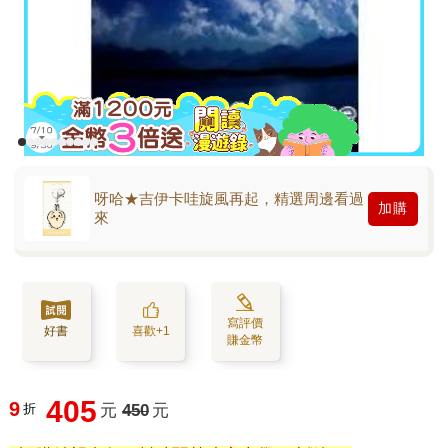
呀哈★吉伊卡哇旋風再起，精選周邊看過
加購
來
寫評價
好書
喜歡+1
賺金幣
405
9
折
元
450
元