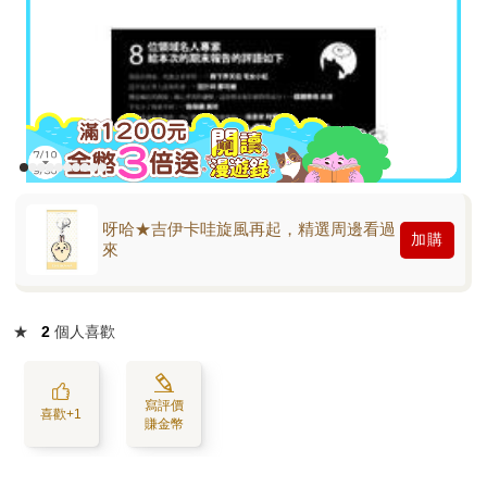
呀哈★吉伊卡哇旋風再起，精選周邊看過
加購
來
★
2
個人喜歡
寫評價
喜歡+1
賺金幣