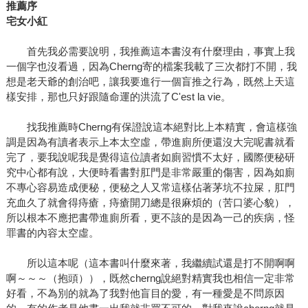
推薦序
宅女小紅
首先我必需要說明，我推薦這本書沒有什麼理由，事實上我
一個字也沒看過，因為Cherng寄的檔案我載了三次都打不開，我
想是老天爺的創治吧，讓我要進行一個盲推之行為，既然上天這
樣安排，那也只好跟隨命運的洪流了C'est la vie。
找我推薦時Cherng有保證說這本絕對比上本精實，會這樣強
調是因為有讀者表示上本太空虛，帶進廁所便還沒大完呢書就看
完了，要我說呢我是覺得這位讀者如廁習慣不太好，國際便秘研
究中心都有說，大便時看書對肛門是非常嚴重的傷害，因為如廁
不專心容易造成便秘，便秘之人又常這樣佔著茅坑不拉屎，肛門
充血久了就會得痔瘡，痔瘡開刀總是很麻煩的（苦口婆心貌），
所以根本不應把書帶進廁所看，更不該的是因為一己的疾病，怪
罪書的內容太空虛。
所以這本呢（這本書叫什麼來著，我繼續試還是打不開啊啊
啊～～～（抱頭）），既然cherng說絕對精實我也相信一定非常
好看，不為別的就為了我對他盲目的愛，有一種愛是不問原因