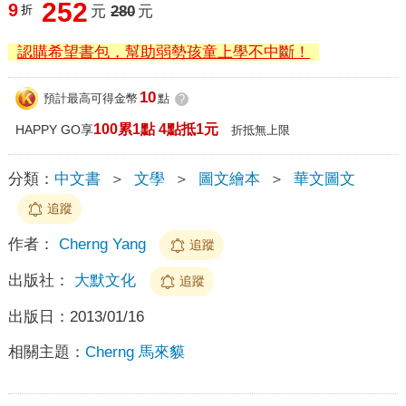
252
9
折
元
280
元
認購希望書包，幫助弱勢孩童上學不中斷！
10
預計最高可得金幣
點
?
100累1點 4點抵1元
HAPPY GO享
折抵無上限
分類：
中文書
＞
文學
＞
圖文繪本
＞
華文圖文
追蹤
作者：
Cherng Yang
追蹤
出版社：
大默文化
追蹤
出版日：
2013/01/16
相關主題：
Cherng 馬來貘