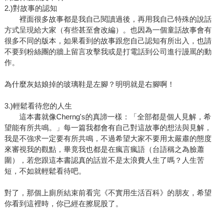
2.)對故事的認知
裡面很多故事都是我自己閱讀過後，再用我自己特殊的說話
方式呈現給大家（有些甚至會改編）。也因為一個童話故事會有
很多不同的版本，如果看到的故事跟您自己認知有所出入，也請
不要到粉絲團的牆上留言攻擊我或是打電話到公司進行謾罵的動
作。
為什麼灰姑娘掉的玻璃鞋是左腳？明明就是右腳啊！
3.)輕鬆看待您的人生
這本書就像Cherng's的真諦一樣：「全部都是個人見解，希
望能有所共鳴。」每一篇我都會有自己對這故事的想法與見解，
我是不強求一定要有所共鳴，不過希望大家不要用太嚴肅的態度
來審視我的觀點，畢竟我也都是在瘋言瘋語（台語稱之為臉蕭
圍），若您跟這本書認真的話豈不是太浪費人生了嗎？人生苦
短，不如就輕鬆看待吧。
對了，那個上廁所結束前看完《不實用生活百科》的朋友，希望
你看到這裡時，你已經在擦屁股了。