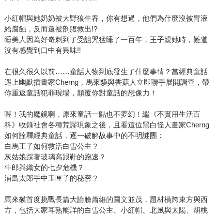
小紅帽與她奶奶被大野狼生吞，你有想過，他們為什麼沒被胃液
給腐蝕，反而還被剖腹救出!?
睡美人因為好奇刺到了受詛咒猛睡了一百年，王子親她時，難道
沒有感覺到口中有異味!!
在很久很久以前……童話人物到底發生了什麼事情？當經典童話
遇上幽默插畫家Cherng，馬來貘與香菇人立即聯手展開調查，帶
你重返童話犯罪現場，顛覆你對童話的想像力！
喔！我的魔鏡啊，原來童話一點也不夢幻！繼《不實用生活百
科》收錄社會各種荒謬現象之後，且看這位黑白怪人畫家Cherng
如何詮釋經典童話，逐一破解故事中的不明謎團：
白馬王子如何救活白雪公主？
灰姑娘踩著玻璃高跟鞋的跑速？
牛郎與織女的七夕危機？
浦島太郎手中玉匣子的秘密？
馬來貘首度挑戰長篇大論臉蕭維的圖文並茂，題材橫跨東方與西
方，包括大家耳熟能詳的白雪公主、小紅帽、北風與太陽、胡桃