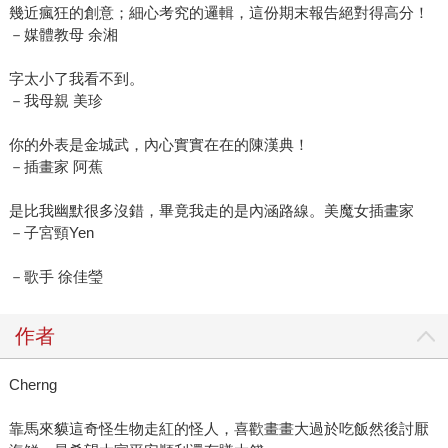
幾近瘋狂的創意；細心考究的邏輯，這份期末報告絕對得高分！
－媒體教母 余湘
字太小了我看不到。
－我母親 美珍
你的外表是金城武，內心實實在在的陳漢典！
－插畫家 阿蕉
是比我幽默很多沒錯，畢竟我走的是內涵路線。美魔女插畫家
－子宮頸Yen
－歌手 徐佳瑩
作者
Cherng
靠馬來貘這奇怪生物走紅的怪人，喜歡畫畫大過於吃飯然後討厭