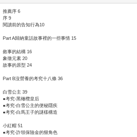
推薦序 6
序 9
閱讀前的告知行為10
Part A歸納童話故事裡的一些事情 15
敘事的結構 16
象徵元素 20
故事的原型 24
Part B沒營養的考究十八條 36
白雪公主 39
●考究-黑橄欖皇后
●考究-白雪公主的便秘隱疾
●考究-白馬王子的謎樣構造
小紅帽 51
●考究-詐領保險金的狠角色