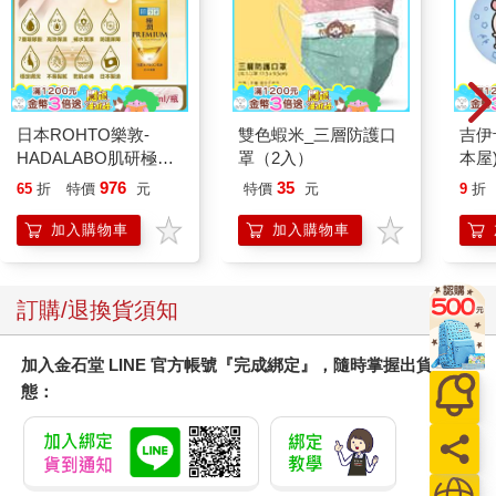
日本ROHTO樂敦-
雙色蝦米_三層防護口
吉伊
HADALABO肌研極潤
罩（2入）
本屋
金緻7重玻尿酸高效保
976
35
65
折
特價
元
特價
元
9
折
濕潤澤特濃精華乳液
140ml/金瓶(Premium
加入購物車
加入購物車
臉部肌膚護理乳霜,素
顏保養乾肌水凝乳)
訂購/退換貨須知
加入金石堂 LINE 官方帳號『完成綁定』，隨時掌握出貨動
態：