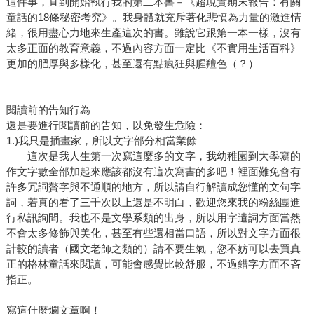
這件事，直到開始執行我的第二本書－《超現實期末報告：有關
童話的18條秘密考究》。我身體就充斥著化悲憤為力量的激進情
緒，很用盡心力地來生產這次的書。雖說它跟第一本一樣，沒有
太多正面的教育意義，不過內容方面一定比《不實用生活百科》
更加的肥厚與多樣化，甚至還有點瘋狂與腥羶色（？）
閱讀前的告知行為
還是要進行閱讀前的告知，以免發生危險：
1.)我只是插畫家，所以文字部分相當業餘
這次是我人生第一次寫這麼多的文字，我幼稚園到大學寫的
作文字數全部加起來應該都沒有這次寫書的多吧！裡面難免會有
許多冗詞贅字與不通順的地方，所以請自行解讀成您懂的文句字
詞，若真的看了三千次以上還是不明白，歡迎您來我的粉絲團進
行私訊詢問。我也不是文學系類的出身，所以用字遣詞方面當然
不會太多修飾與美化，甚至有些還相當口語，所以對文字方面很
計較的讀者（國文老師之類的）請不要生氣，您不妨可以去買真
正的格林童話來閱讀，可能會感覺比較舒服，不過錯字方面不吝
指正。
寫這什麼爛文章啊！