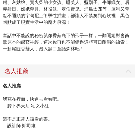
鉗、灰姑娘、賣火柴的小女孩、睡美人、藍鬍子、牛郎織女、后
羿射日、嫦娥奔月、林投姐、定伯賣鬼、浦島太郎等，犀利又帶
點不通順的字句配上衝擊性插畫，卻讓人不禁笑到心坎裡，黑色
幽默成了現實生活中的魔力泉源！
童話中不能說的秘密就像香菇底下的孢子一樣，一翻開絕對會衝
擊原本的感官神經，這次你再也不能錯過這些可口耐嚼的線索！
一起尾隨香菇人，潛入黑白童話森林吧！
名人推薦
名人推廌
我寫在裡面，快進去看看吧。
－胯下界天后 宅女小紅
這不是正常人該看的書。
－設計師 鄭司維