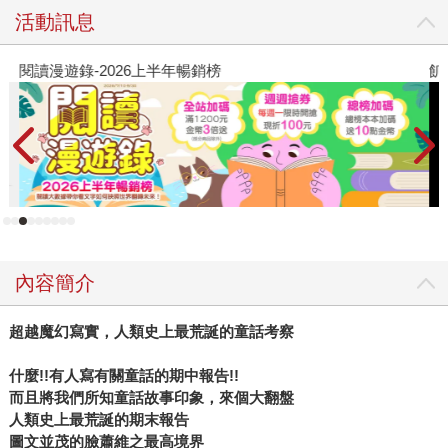
活動訊息
閱讀漫遊錄-2026上半年暢銷榜
飢
內容簡介
超越魔幻寫實，人類史上最荒誕的童話考察
什麼!!有人寫有關童話的期中報告!!
而且將我們所知童話故事印象，來個大翻盤
人類史上最荒誕的期末報告
圖文並茂的臉蕭維之最高境界