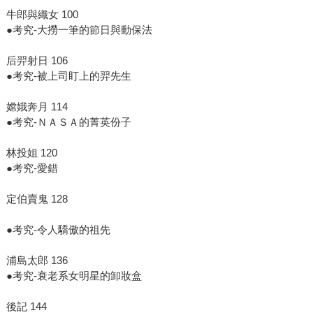
牛郎與織女 100
●考究-大撈一筆的節日與動保法
后羿射日 106
●考究-被上司盯上的羿先生
嫦娥奔月 114
●考究-ＮＡＳＡ的菁英份子
林投姐 120
●考究-愛錯
定伯賣鬼 128
●考究-令人驕傲的祖先
浦島太郎 136
●考究-衰老系女明星的卸妝盒
後記 144