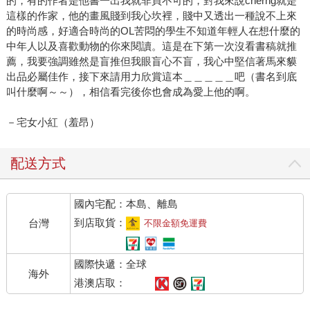
的，有的作者是他書一出我就非買不可的，對我來說cherng就是
這樣的作家，他的畫風賤到我心坎裡，賤中又透出一種說不上來
的時尚感，好適合時尚的OL苦悶的學生不知道年輕人在想什麼的
中年人以及喜歡動物的你來閱讀。這是在下第一次沒看書稿就推
薦，我要強調雖然是盲推但我眼盲心不盲，我心中堅信著馬來貘
出品必屬佳作，接下來請用力欣賞這本＿＿＿＿＿吧（書名到底
叫什麼啊～～），相信看完後你也會成為愛上他的啊。
－宅女小紅（羞昂）
配送方式
國內宅配：本島、離島
到店取貨：
台灣
不限金額免運費
國際快遞：全球
海外
港澳店取：