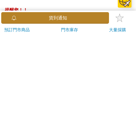
提醒您！！
金石堂及銀行均不會請您操作ATM! 如接獲電話要求您前往
貨到通知
ATM提款機，請不要聽從指示，以免受騙上當！
預訂門市商品
門市庫存
大量採購
退換貨須知：
**提醒您，鑑賞期不等於試用期，退回商品須為全新狀態**
依據「消費者保護法」第19條及行政院消費者保護處公告之
「通訊交易解除權合理例外情事適用準則」，以下商品購買
後，除商品本身有瑕疵外，將不提供7天的猶豫期：
易於腐敗、保存期限較短或解約時即將逾期。（如：生
鮮食品）
依消費者要求所為之客製化給付。（客製化商品）
報紙、期刊或雜誌。（含MOOK、外文雜誌）
經消費者拆封之影音商品或電腦軟體。
非以有形媒介提供之數位內容或一經提供即為完成之線
上服務，經消費者事先同意始提供。（如：電子書、電
子雜誌、下載版軟體、虛擬商品…等）
已拆封之個人衛生用品。（如：內衣褲、刮鬍刀、除毛