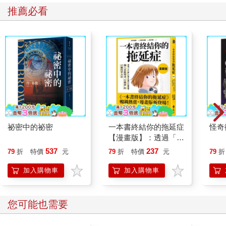
推薦必看
祕密中的祕密
一本書終結你的拖延症
怪奇
【漫畫版】：透過「小
行動」打開大腦的行動
537
237
79
折
特價
元
79
折
特價
元
79
折
開關，懶人也能變身
「行動派」的37個科
加入購物車
加入購物車
學方法
您可能也需要