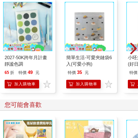
2027-50K跨年月計畫
簡單生活-可愛夾鏈袋6
小呸
靜謐色調
入(可愛小狗)
(好日
49
35
65
折
特價
元
特價
元
特價
加入購物車
加入購物車
您可能會喜歡