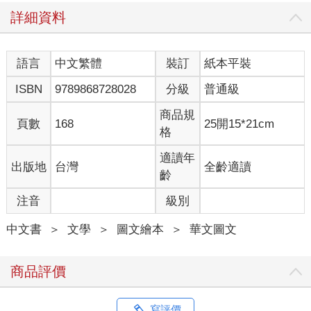
詳細資料
語言
中文繁體
裝訂
紙本平裝
ISBN
9789868728028
分級
普通級
商品規
頁數
168
25開15*21cm
格
適讀年
出版地
台灣
全齡適讀
齡
注音
級別
中文書
＞
文學
＞
圖文繪本
＞
華文圖文
商品評價
寫評價